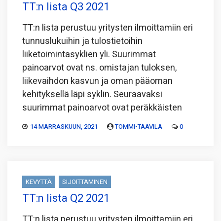
TT:n lista Q3 2021
TT:n lista perustuu yritysten ilmoittamiin eri
tunnuslukuihin ja tulostietoihin
liiketoimintasyklien yli. Suurimmat
painoarvot ovat ns. omistajan tuloksen,
liikevaihdon kasvun ja oman pääoman
kehityksellä läpi syklin. Seuraavaksi
suurimmat painoarvot ovat peräkkäisten
14 MARRASKUUN, 2021
TOMMI-TAAVILA
0
KEVYTTÄ
SIJOITTAMINEN
TT:n lista Q2 2021
TT:n lista perustuu yritysten ilmoittamiin eri