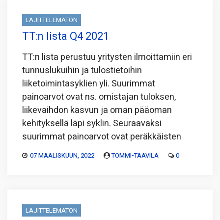
LAJITTELEMATON
TT:n lista Q4 2021
TT:n lista perustuu yritysten ilmoittamiin eri
tunnuslukuihin ja tulostietoihin
liiketoimintasyklien yli. Suurimmat
painoarvot ovat ns. omistajan tuloksen,
liikevaihdon kasvun ja oman pääoman
kehityksellä läpi syklin. Seuraavaksi
suurimmat painoarvot ovat peräkkäisten
07 MAALISKUUN, 2022
TOMMI-TAAVILA
0
LAJITTELEMATON