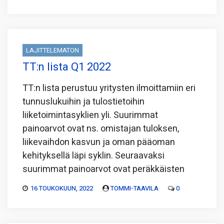
LAJITTELEMATON
TT:n lista Q1 2022
TT:n lista perustuu yritysten ilmoittamiin eri
tunnuslukuihin ja tulostietoihin
liiketoimintasyklien yli. Suurimmat
painoarvot ovat ns. omistajan tuloksen,
liikevaihdon kasvun ja oman pääoman
kehityksellä läpi syklin. Seuraavaksi
suurimmat painoarvot ovat peräkkäisten
16 TOUKOKUUN, 2022
TOMMI-TAAVILA
0