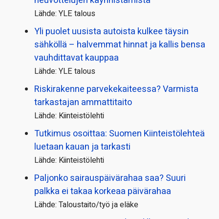
neuvottelujen käynnistämistä
Lähde: YLE talous
Yli puolet uusista autoista kulkee täysin
sähköllä – halvemmat hinnat ja kallis bensa
vauhdittavat kauppaa
Lähde: YLE talous
Riskirakenne parvekekaiteessa? Varmista
tarkastajan ammattitaito
Lähde: Kiinteistölehti
Tutkimus osoittaa: Suomen Kiinteistölehteä
luetaan kauan ja tarkasti
Lähde: Kiinteistölehti
Paljonko sairauspäivä­rahaa saa? Suuri
palkka ei takaa korkeaa päivärahaa
Lähde: Taloustaito/työ ja eläke