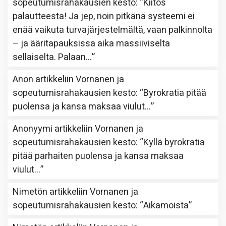
sopeutumisrahakausien kesto
: “
Kiitos
palautteesta! Ja jep, noin pitkänä systeemi ei
enää vaikuta turvajärjestelmältä, vaan palkinnolta
– ja ääritapauksissa aika massiiviselta
sellaiselta. Palaan…
”
Anon
artikkeliin
Vornanen ja
sopeutumisrahakausien kesto
: “
Byrokratia pitää
puolensa ja kansa maksaa viulut…
”
Anonyymi
artikkeliin
Vornanen ja
sopeutumisrahakausien kesto
: “
Kyllä byrokratia
pitää parhaiten puolensa ja kansa maksaa
viulut…
”
Nimetön
artikkeliin
Vornanen ja
sopeutumisrahakausien kesto
: “
Aikamoista
”