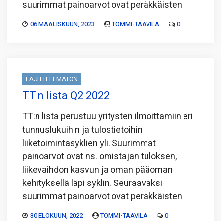
suurimmat painoarvot ovat peräkkäisten
06 MAALISKUUN, 2023
TOMMI-TAAVILA
0
LAJITTELEMATON
TT:n lista Q2 2022
TT:n lista perustuu yritysten ilmoittamiin eri
tunnuslukuihin ja tulostietoihin
liiketoimintasyklien yli. Suurimmat
painoarvot ovat ns. omistajan tuloksen,
liikevaihdon kasvun ja oman pääoman
kehityksellä läpi syklin. Seuraavaksi
suurimmat painoarvot ovat peräkkäisten
30 ELOKUUN, 2022
TOMMI-TAAVILA
0