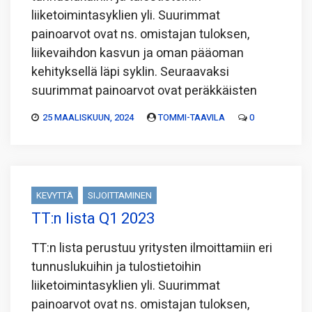
liiketoimintasyklien yli. Suurimmat
painoarvot ovat ns. omistajan tuloksen,
liikevaihdon kasvun ja oman pääoman
kehityksellä läpi syklin. Seuraavaksi
suurimmat painoarvot ovat peräkkäisten
25 MAALISKUUN, 2024
TOMMI-TAAVILA
0
KEVYTTÄ
SIJOITTAMINEN
TT:n lista Q1 2023
TT:n lista perustuu yritysten ilmoittamiin eri
tunnuslukuihin ja tulostietoihin
liiketoimintasyklien yli. Suurimmat
painoarvot ovat ns. omistajan tuloksen,