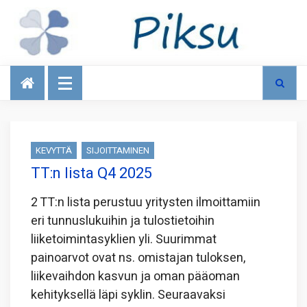
Talous
KEVYTTÄ
SIJOITTAMINEN
TT:n lista Q4 2025
2 TT:n lista perustuu yritysten ilmoittamiin
eri tunnuslukuihin ja tulostietoihin
liiketoimintasyklien yli. Suurimmat
painoarvot ovat ns. omistajan tuloksen,
liikevaihdon kasvun ja oman pääoman
kehityksellä läpi syklin. Seuraavaksi