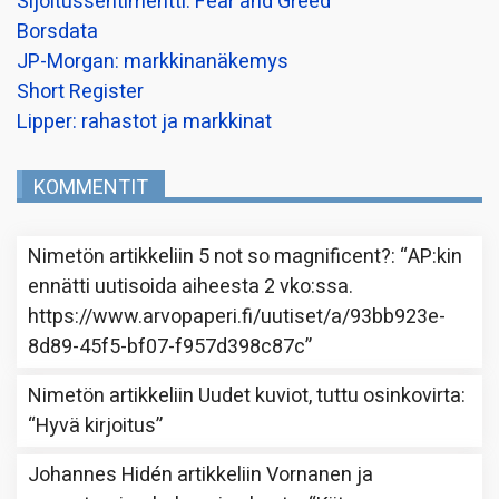
Sijoitussentimentti: Fear and Greed
Borsdata
JP-Morgan: markkinanäkemys
Short Register
Lipper: rahastot ja markkinat
KOMMENTIT
Nimetön
artikkeliin
5 not so magnificent?
: “
AP:kin
ennätti uutisoida aiheesta 2 vko:ssa.
https://www.arvopaperi.fi/uutiset/a/93bb923e-
8d89-45f5-bf07-f957d398c87c
”
Nimetön
artikkeliin
Uudet kuviot, tuttu osinkovirta
:
“
Hyvä kirjoitus
”
Johannes Hidén
artikkeliin
Vornanen ja