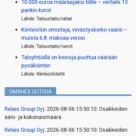
10 000 euroa määräajaksi tilille – vertaile 13
pankin korot
Lähde: Taloustaito/rahat
Kiinteistön omistaja, viivästyskorko vaanii –
muista 6.8. maksaa verosi
Lähde: Taloustaito/verot
Taloyhtiöillä on keinoja puuttua väärään
pysäköintiin
Lähde: Kiinteistölehti
OMXHEX UUTISIA
Relais Group Oyj
: 2026-08-06 15:50:10: Osakkeiden
ääni- ja kokonaismäärä
Relais Group Oyj
: 2026-08-06 15:50:10: Osakkeiden