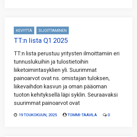
KEVYTTÄ
SIJOITTAMINEN
TT:n lista Q1 2025
TT:n lista perustuu yritysten ilmoittamiin eri
tunnuslukuihin ja tulostietoihin
liiketoimintasyklien yli. Suurimmat
painoarvot ovat ns. omistajan tuloksen,
liikevaihdon kasvun ja oman pääoman
tuoton kehityksellä läpi syklin. Seuraavaksi
suurimmat painoarvot ovat
19 TOUKOKUUN, 2025
TOMMI-TAAVILA
0