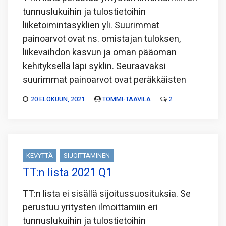
tunnuslukuihin ja tulostietoihin
liiketoimintasyklien yli. Suurimmat
painoarvot ovat ns. omistajan tuloksen,
liikevaihdon kasvun ja oman pääoman
kehityksellä läpi syklin. Seuraavaksi
suurimmat painoarvot ovat peräkkäisten
20 ELOKUUN, 2021
TOMMI-TAAVILA
2
KEVYTTÄ
SIJOITTAMINEN
TT:n lista 2021 Q1
TT:n lista ei sisällä sijoitussuosituksia. Se
perustuu yritysten ilmoittamiin eri
tunnuslukuihin ja tulostietoihin