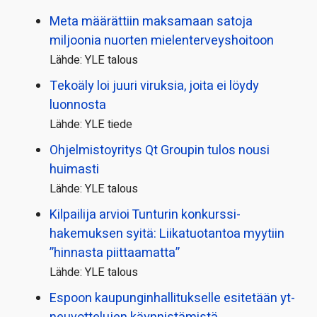
Meta määrättiin maksamaan satoja
miljoonia nuorten mielenterveyshoitoon
Lähde: YLE talous
Tekoäly loi juuri viruksia, joita ei löydy
luonnosta
Lähde: YLE tiede
Ohjelmistoyritys Qt Groupin tulos nousi
huimasti
Lähde: YLE talous
Kilpailija arvioi Tunturin konkurssi­
hakemuksen syitä: Liikatuotantoa myytiin
”hinnasta piittaamatta”
Lähde: YLE talous
Espoon kaupungin­hallitukselle esitetään yt-