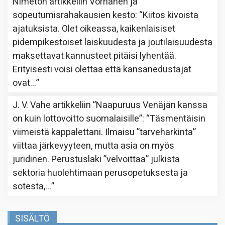
Nimetön
artikkeliin
Vornanen ja
sopeutumisrahakausien kesto
: “
Kiitos kivoista
ajatuksista. Olet oikeassa, kaikenlaisiset
pidempikestoiset laiskuudesta ja joutilaisuudesta
maksettavat kannusteet pitäisi lyhentää.
Erityisesti voisi olettaa että kansanedustajat
ovat…
”
J. V. Vahe
artikkeliin
”Naapuruus Venäjän kanssa
on kuin lottovoitto suomalaisille”
: “
Täsmentäisin
viimeistä kappalettani. Ilmaisu ”tarveharkinta”
viittaa järkevyyteen, mutta asia on myös
juridinen. Perustuslaki ”velvoittaa” julkista
sektoria huolehtimaan perusopetuksesta ja
sotesta,…
”
SISÄLTÖ