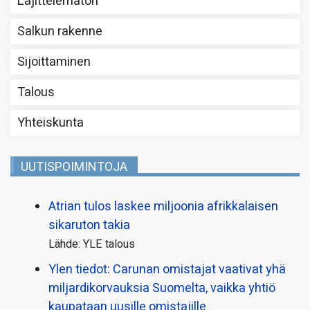
Lajittelematon
Salkun rakenne
Sijoittaminen
Talous
Yhteiskunta
UUTISPOIMINTOJA
Atrian tulos laskee miljoonia afrikkalaisen
sikaruton takia
Lähde: YLE talous
Ylen tiedot: Carunan omistajat vaativat yhä
miljardi­korvauksia Suomelta, vaikka yhtiö
kaupataan uusille omistajille