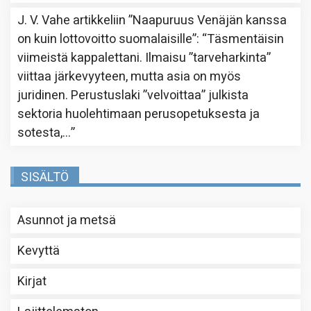
J. V. Vahe
artikkeliin
”Naapuruus Venäjän kanssa
on kuin lottovoitto suomalaisille”
: “
Täsmentäisin
viimeistä kappalettani. Ilmaisu ”tarveharkinta”
viittaa järkevyyteen, mutta asia on myös
juridinen. Perustuslaki ”velvoittaa” julkista
sektoria huolehtimaan perusopetuksesta ja
sotesta,…
”
SISÄLTÖ
Asunnot ja metsä
Kevyttä
Kirjat