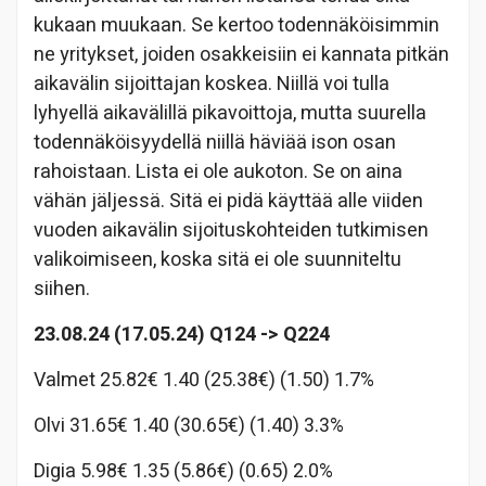
kukaan muukaan. Se kertoo todennäköisimmin
ne yritykset, joiden osakkeisiin ei kannata pitkän
aikavälin sijoittajan koskea. Niillä voi tulla
lyhyellä aikavälillä pikavoittoja, mutta suurella
todennäköisyydellä niillä häviää ison osan
rahoistaan. Lista ei ole aukoton. Se on aina
vähän jäljessä. Sitä ei pidä käyttää alle viiden
vuoden aikavälin sijoituskohteiden tutkimisen
valikoimiseen, koska sitä ei ole suunniteltu
siihen.
23.08.24
(17.05.24)
Q124 -> Q224
Valmet 25.82€ 1.40 (25.38€) (1.50) 1.7%
Olvi 31.65€ 1.40 (30.65€) (1.40) 3.3%
Digia 5.98€ 1.35 (5.86€) (0.65) 2.0%