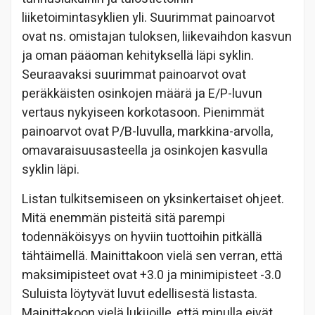
liiketoimintasyklien yli. Suurimmat painoarvot
ovat ns. omistajan tuloksen, liikevaihdon kasvun
ja oman pääoman kehityksellä läpi syklin.
Seuraavaksi suurimmat painoarvot ovat
peräkkäisten osinkojen määrä ja E/P-luvun
vertaus nykyiseen korkotasoon. Pienimmät
painoarvot ovat P/B-luvulla, markkina-arvolla,
omavaraisuusasteella ja osinkojen kasvulla
syklin läpi.
Listan tulkitsemiseen on yksinkertaiset ohjeet.
Mitä enemmän pisteitä sitä parempi
todennäköisyys on hyviin tuottoihin pitkällä
tähtäimellä. Mainittakoon vielä sen verran, että
maksimipisteet ovat +3.0 ja minimipisteet -3.0
Suluista löytyvät luvut edellisestä listasta.
Mainittakoon vielä lukijoille, että minulla eivät