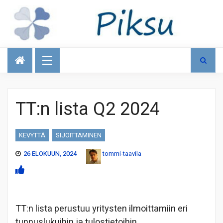
Talous
TT:n lista Q2 2024
KEVYTTÄ
SIJOITTAMINEN
26 ELOKUUN, 2024
tommi-taavila
TT:n lista perustuu yritysten ilmoittamiin eri
tunnuslukuihin ja tulostietoihin