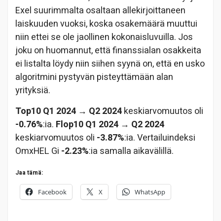
Exel suurimmalta osaltaan allekirjoittaneen
laiskuuden vuoksi, koska osakemäärä muuttui
niin ettei se ole jaollinen kokonaisluvuilla. Jos
joku on huomannut, että finanssialan osakkeita
ei listalta löydy niin siihen syynä on, että en usko
algoritmini pystyvän pisteyttämään alan
yrityksiä.
Top10 Q1 2024 → Q2 2024
keskiarvomuutos oli
-0.76%
:ia.
Flop10 Q1 2024 → Q2 2024
keskiarvomuutos oli
-3.87%
:ia. Vertailuindeksi
OmxHEL Gi
-2.23%
:ia samalla aikavälillä.
Jaa tämä:
Facebook
X
WhatsApp