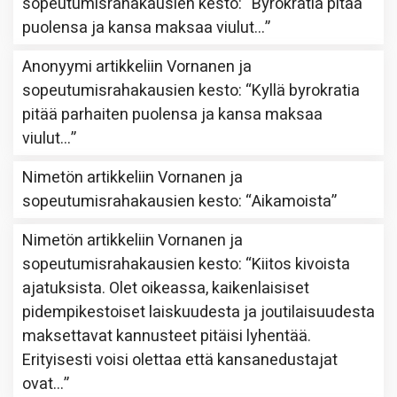
sopeutumisrahakausien kesto
: “
Byrokratia pitää
puolensa ja kansa maksaa viulut…
”
Anonyymi
artikkeliin
Vornanen ja
sopeutumisrahakausien kesto
: “
Kyllä byrokratia
pitää parhaiten puolensa ja kansa maksaa
viulut…
”
Nimetön
artikkeliin
Vornanen ja
sopeutumisrahakausien kesto
: “
Aikamoista
”
Nimetön
artikkeliin
Vornanen ja
sopeutumisrahakausien kesto
: “
Kiitos kivoista
ajatuksista. Olet oikeassa, kaikenlaisiset
pidempikestoiset laiskuudesta ja joutilaisuudesta
maksettavat kannusteet pitäisi lyhentää.
Erityisesti voisi olettaa että kansanedustajat
ovat…
”