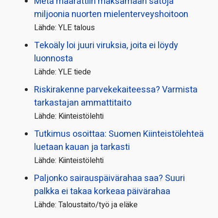
Meta määrättiin maksamaan satoja
miljoonia nuorten mielenterveyshoitoon
Lähde: YLE talous
Tekoäly loi juuri viruksia, joita ei löydy
luonnosta
Lähde: YLE tiede
Riskirakenne parvekekaiteessa? Varmista
tarkastajan ammattitaito
Lähde: Kiinteistölehti
Tutkimus osoittaa: Suomen Kiinteistölehteä
luetaan kauan ja tarkasti
Lähde: Kiinteistölehti
Paljonko sairauspäivä­rahaa saa? Suuri
palkka ei takaa korkeaa päivärahaa
Lähde: Taloustaito/työ ja eläke