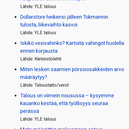
Lähde: YLE talous
Dollarstore heikensi jälleen Tokmannin
tulosta, liikevaihto kasvoi
Lähde: YLE talous
Iskikö vesivahinko? Kartoita vahingot huolella
ennen korjausta
Lähde: Kiinteistölehti
Miten lesken saamien pörssi­osakkeiden arvo
määräytyy?
Lähde: Taloustaito/verot
Talous on viimein nousussa – kysyimme
kauanko kestää, että työllisyys seuraa
perässä
Lähde: YLE talous