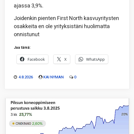
ajassa 3,9%.
Joidenkin pienten First North kasvuyritysten
osakkeita en ole yrityksistäni huolimatta
onnistunut
Jaa tämä:
Facebook
X
WhatsApp
4.8.2026
KAI NYMAN
0