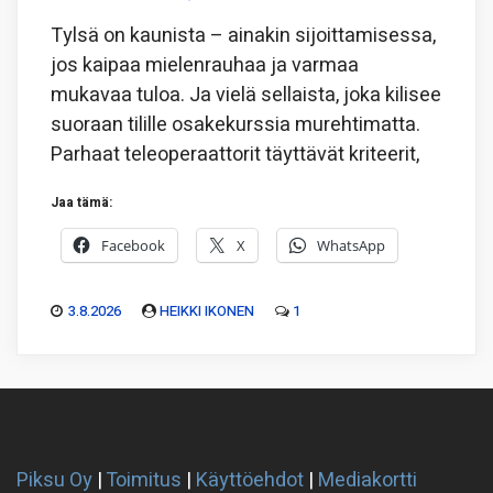
Tylsä on kaunista – ainakin sijoittamisessa,
jos kaipaa mielenrauhaa ja varmaa
mukavaa tuloa. Ja vielä sellaista, joka kilisee
suoraan tilille osakekurssia murehtimatta.
Parhaat teleoperaattorit täyttävät kriteerit,
Jaa tämä:
Facebook
X
WhatsApp
3.8.2026
HEIKKI IKONEN
1
Piksu Oy
|
Toimitus
|
Käyttöehdot
|
Mediakortti