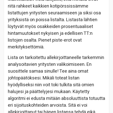
riitä rahkeet kaikkien kotipörssissämme
listattujen yritysten seuraamiseen ja siksi osa
yrityksistä on poissa listalta. Listasta lähtien
löytyvät myös osakkeiden prosentuaaliset
hintamuutokset nykyisen ja edellisen TT:n
listojen osalta. Pienet piste-erot ovat
merkityksettömiä.
Lista on tarkoitettu allekirjoittaneelle tarkemmin
analysoitavien yritysten valikoimiseen. En
suosittele samaa sinulle! Tee aina omat
johtopäätöksesi. Mikäli toteat listan
hyödylliseksi niin voit toki tulkita sitä omien
halujesi ja päättelyjesi mukaan. Käytetty
algoritmi ei edusta mitään absoluuttista totuutta
eri sijoituskohteiden arvoista. Sitä ei voi
allekirjoittanut tai hänen listansa tehdä eikä