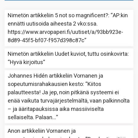
Nimetön
artikkeliin
5 not so magnificent?
: “
AP:kin
ennätti uutisoida aiheesta 2 vko:ssa.
https://www.arvopaperi.fi/uutiset/a/93bb923e-
8d89-45f5-bf07-f957d398c87c
”
Nimetön
artikkeliin
Uudet kuviot, tuttu osinkovirta
:
“
Hyvä kirjoitus
”
Johannes Hidén
artikkeliin
Vornanen ja
sopeutumisrahakausien kesto
: “
Kiitos
palautteesta! Ja jep, noin pitkänä systeemi ei
enää vaikuta turvajärjestelmältä, vaan palkinnolta
– ja ääritapauksissa aika massiiviselta
sellaiselta. Palaan…
”
Anon
artikkeliin
Vornanen ja