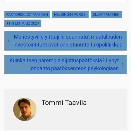
FAKTORISIJOITTAMINEN
HELSINGIN PÖRSSI
SIJOITTAMINEN
TT:N LISTA Q2 2024
Artikkelien
Menestyville yrittäjille suunnatut maatalouden
selaus
investointituet ovat onnistunutta tukipolitiikkaa
Kuinka teen parempia sijoituspäätöksiä? Lyhyt
johdanto päätöksenteon psykologiaan
Tommi Taavila