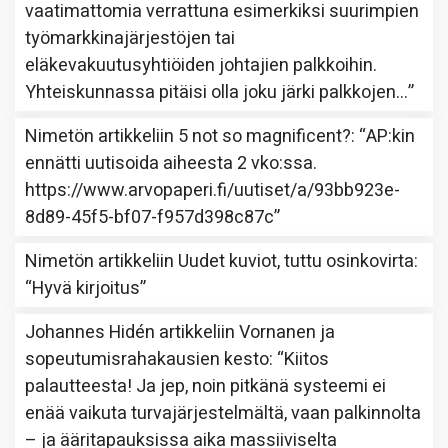
vaatimattomia verrattuna esimerkiksi suurimpien
työmarkkinajärjestöjen tai
eläkevakuutusyhtiöiden johtajien palkkoihin.
Yhteiskunnassa pitäisi olla joku järki palkkojen…
”
Nimetön
artikkeliin
5 not so magnificent?
: “
AP:kin
ennätti uutisoida aiheesta 2 vko:ssa.
https://www.arvopaperi.fi/uutiset/a/93bb923e-
8d89-45f5-bf07-f957d398c87c
”
Nimetön
artikkeliin
Uudet kuviot, tuttu osinkovirta
:
“
Hyvä kirjoitus
”
Johannes Hidén
artikkeliin
Vornanen ja
sopeutumisrahakausien kesto
: “
Kiitos
palautteesta! Ja jep, noin pitkänä systeemi ei
enää vaikuta turvajärjestelmältä, vaan palkinnolta
– ja ääritapauksissa aika massiiviselta