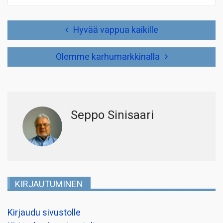
Artikkelien
Hyvää vappua kaikille
selaus
Olemme karhumarkkinalla
Seppo Sinisaari
KIRJAUTUMINEN
Kirjaudu sivustolle