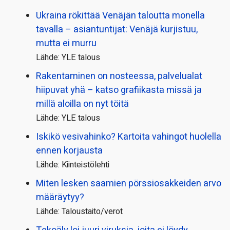
Ukraina rökittää Venäjän taloutta monella
tavalla – asiantuntijat: Venäjä kurjistuu,
mutta ei murru
Lähde: YLE talous
Rakentaminen on nosteessa, palvelualat
hiipuvat yhä – katso grafiikasta missä ja
millä aloilla on nyt töitä
Lähde: YLE talous
Iskikö vesivahinko? Kartoita vahingot huolella
ennen korjausta
Lähde: Kiinteistölehti
Miten lesken saamien pörssi­osakkeiden arvo
määräytyy?
Lähde: Taloustaito/verot