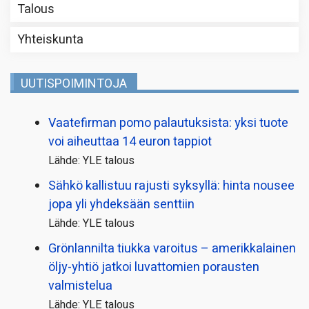
Talous
Yhteiskunta
UUTISPOIMINTOJA
Vaatefirman pomo palautuksista: yksi tuote
voi aiheuttaa 14 euron tappiot
Lähde: YLE talous
Sähkö kallistuu rajusti syksyllä: hinta nousee
jopa yli yhdeksään senttiin
Lähde: YLE talous
Grönlannilta tiukka varoitus – amerikkalainen
öljy-yhtiö jatkoi luvattomien porausten
valmistelua
Lähde: YLE talous