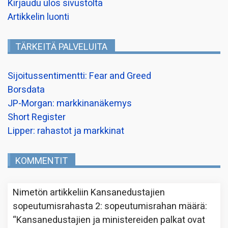
Kirjaudu ulos sivustolta
Artikkelin luonti
TÄRKEITÄ PALVELUITA
Sijoitussentimentti: Fear and Greed
Borsdata
JP-Morgan: markkinanäkemys
Short Register
Lipper: rahastot ja markkinat
KOMMENTIT
Nimetön
artikkeliin
Kansanedustajien
sopeutumisrahasta 2: sopeutumisrahan määrä
:
“
Kansanedustajien ja ministereiden palkat ovat