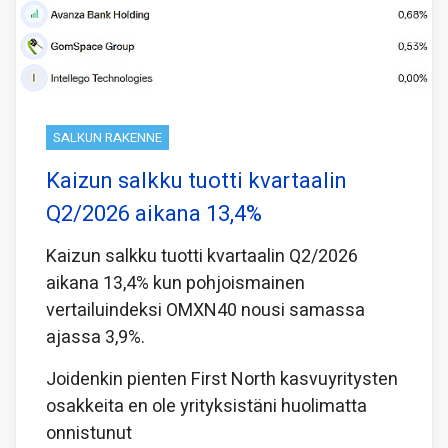
SALKUN RAKENNE
Kaizun salkku tuotti kvartaalin
Q2/2026 aikana 13,4%
Kaizun salkku tuotti kvartaalin Q2/2026
aikana 13,4% kun pohjoismainen
vertailuindeksi OMXN40 nousi samassa
ajassa 3,9%.
Joidenkin pienten First North kasvuyritysten
osakkeita en ole yrityksistäni huolimatta
onnistunut