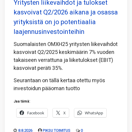
Yritysten liikevaihdot ja tulokset
kasvoivat Q2/2026 aikana ja osassa
yrityksistä on jo potentiaalia
laajennusinvestointeihin
Suomalaisten OMXH25 yritysten liikevaihdot
kasvoivat Q2/2025 keskimäärin 7% vuoden
takaiseen verrattuna ja liiketulokset (EBIT)
kasvoivat peräti 35%.
Seurantaan on tällä kertaa otettu myös
investoidun pääoman tuotto
Jaa tämä:
Facebook
X
WhatsApp
8.8.2026
PIKSU TOIMITUS
0