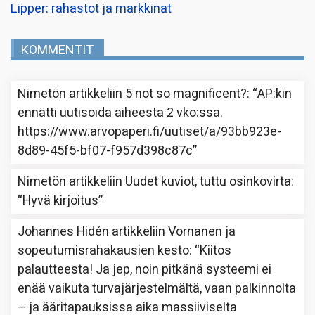
Lipper: rahastot ja markkinat
KOMMENTIT
Nimetön
artikkeliin
5 not so magnificent?
: “
AP:kin
ennätti uutisoida aiheesta 2 vko:ssa.
https://www.arvopaperi.fi/uutiset/a/93bb923e-
8d89-45f5-bf07-f957d398c87c
”
Nimetön
artikkeliin
Uudet kuviot, tuttu osinkovirta
:
“
Hyvä kirjoitus
”
Johannes Hidén
artikkeliin
Vornanen ja
sopeutumisrahakausien kesto
: “
Kiitos
palautteesta! Ja jep, noin pitkänä systeemi ei
enää vaikuta turvajärjestelmältä, vaan palkinnolta
– ja ääritapauksissa aika massiiviselta