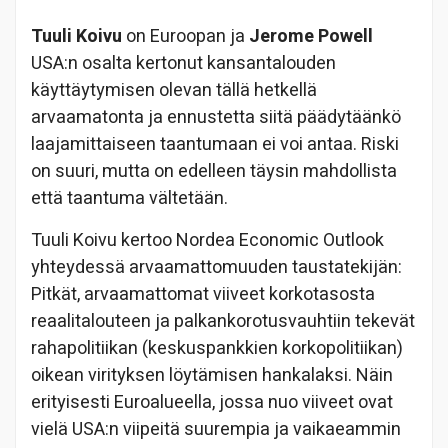
Tuuli Koivu
on Euroopan ja
Jerome Powell
USA:n osalta kertonut kansantalouden
käyttäytymisen olevan tällä hetkellä
arvaamatonta ja ennustetta siitä päädytäänkö
laajamittaiseen taantumaan ei voi antaa. Riski
on suuri, mutta on edelleen täysin mahdollista
että taantuma vältetään.
Tuuli Koivu kertoo Nordea Economic Outlook
yhteydessä arvaamattomuuden taustatekijän:
Pitkät, arvaamattomat viiveet korkotasosta
reaalitalouteen ja palkankorotusvauhtiin tekevät
rahapolitiikan (keskuspankkien korkopolitiikan)
oikean virityksen löytämisen hankalaksi. Näin
erityisesti Euroalueella, jossa nuo viiveet ovat
vielä USA:n viipeitä suurempia ja vaikaeammin