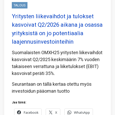
TALOUS
Yritysten liikevaihdot ja tulokset
kasvoivat Q2/2026 aikana ja osassa
yrityksistä on jo potentiaalia
laajennusinvestointeihin
Suomalaisten OMXH25 yritysten liikevaihdot
kasvoivat Q2/2025 keskimäärin 7% vuoden
takaiseen verrattuna ja liiketulokset (EBIT)
kasvoivat peräti 35%.
Seurantaan on tällä kertaa otettu myös
investoidun pääoman tuotto
Jaa tämä:
Facebook
X
WhatsApp