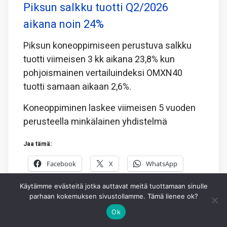
Piksun salkku tuotti Q2/2026
aikana noin 24%
Piksun koneoppimiseen perustuva salkku
tuotti viimeisen 3 kk aikana 23,8% kun
pohjoismainen vertailuindeksi OMXN40
tuotti samaan aikaan 2,6%.
Koneoppiminen laskee viimeisen 5 vuoden
perusteella minkälainen yhdistelmä
Jaa tämä:
Facebook
X
WhatsApp
Käytämme evästeitä jotka auttavat meitä tuottamaan sinulle
3.8.2026
PIKSU TOIMITUS
0
parhaan kokemuksen sivustollamme. Tämä lienee ok?
Ok