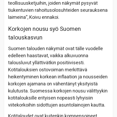
teollisuusketjuihin, joiden näkymät pysyvät
tiukentuvien rahoitusolosuhteiden seurauksena
laimeina”, Koivu ennakoi.
Korkojen nousu syö Suomen
talouskasvun
Suomen talouden näkymät ovat tälle vuodelle
edelleen haastavat, vaikka alkuvuonna
talousluvut yllättivätkin positiivisesti.
Kotitalouksien ostovoiman merkittävä
heikentyminen korkean inflaation ja nousseiden
korkojen ajamana on vähentänyt yksityistä
kulutusta. Suomessa korkojen nousu välittyykin
kotitalouksille erityisen nopeasti lyhyisiin
viitekorkoihin sidottujen asuntolainojen kautta.
Kotitaloudet ovat kuitenkin kompensoineet