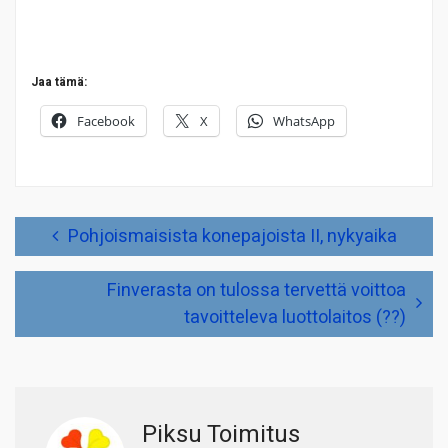
Jaa tämä:
Facebook
X
WhatsApp
Artikkelien
Pohjoismaisista konepajoista II, nykyaika
selaus
Finverasta on tulossa tervettä voittoa
tavoitteleva luottolaitos (??)
Piksu Toimitus