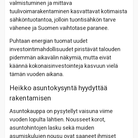
valmistuminen ja mittava
tuulivoimarakentaminen kasvattavat kotimaista
sähköntuotantoa, jolloin tuontisähkön tarve
vähenee ja Suomen vaihtotase paranee.
Puhtaan energian tuomat uudet
investointimahdollisuudet piristävät talouden
pidemmän aikavälin näkymiä, mutta eivät
käännä kokonaisinvestointeja kasvuun vielä
tämän vuoden aikana.
Heikko asuntokysyntä hyydyttää
rakentamisen
Asuntokauppa on pysytellyt vaisuna viime
vuoden lopulta lähtien. Nousseet korot,
asuntohintojen lasku sekä muiden
asumiskulujen nousu ovat saaneet ihmiset