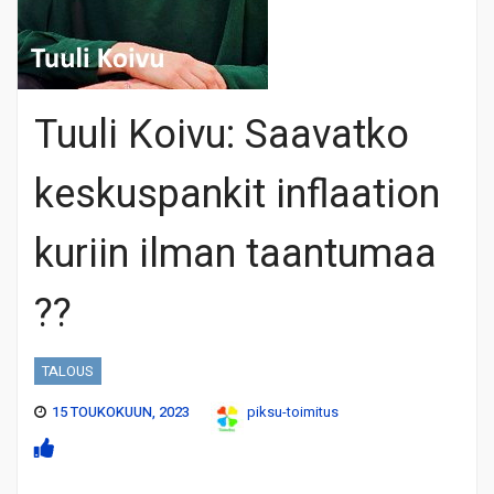
Tuuli Koivu: Saavatko
keskuspankit inflaation
kuriin ilman taantumaa
??
TALOUS
15 TOUKOKUUN, 2023
piksu-toimitus