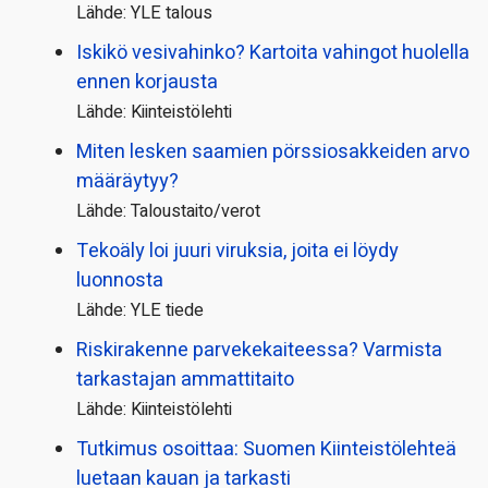
Lähde: YLE talous
Iskikö vesivahinko? Kartoita vahingot huolella
ennen korjausta
Lähde: Kiinteistölehti
Miten lesken saamien pörssi­osakkeiden arvo
määräytyy?
Lähde: Taloustaito/verot
Tekoäly loi juuri viruksia, joita ei löydy
luonnosta
Lähde: YLE tiede
Riskirakenne parvekekaiteessa? Varmista
tarkastajan ammattitaito
Lähde: Kiinteistölehti
Tutkimus osoittaa: Suomen Kiinteistölehteä
luetaan kauan ja tarkasti