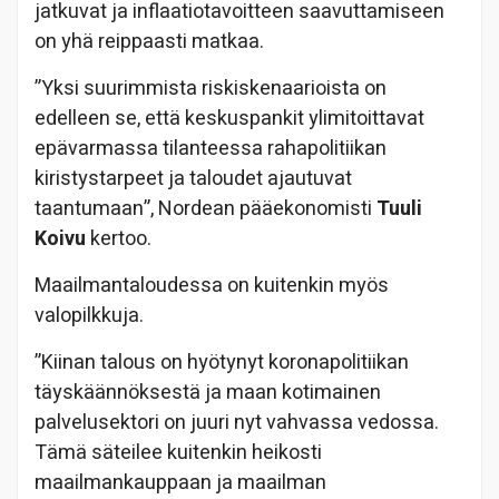
jatkuvat ja inflaatiotavoitteen saavuttamiseen
on yhä reippaasti matkaa.
”Yksi suurimmista riskiskenaarioista on
edelleen se, että keskuspankit ylimitoittavat
epävarmassa tilanteessa rahapolitiikan
kiristystarpeet ja taloudet ajautuvat
taantumaan”, Nordean pääekonomisti
Tuuli
Koivu
kertoo.
Maailmantaloudessa on kuitenkin myös
valopilkkuja.
”Kiinan talous on hyötynyt koronapolitiikan
täyskäännöksestä ja maan kotimainen
palvelusektori on juuri nyt vahvassa vedossa.
Tämä säteilee kuitenkin heikosti
maailmankauppaan ja maailman