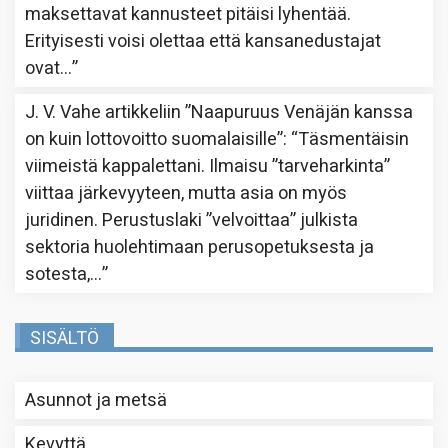
maksettavat kannusteet pitäisi lyhentää.
Erityisesti voisi olettaa että kansanedustajat
ovat…
”
J. V. Vahe
artikkeliin
”Naapuruus Venäjän kanssa
on kuin lottovoitto suomalaisille”
: “
Täsmentäisin
viimeistä kappalettani. Ilmaisu ”tarveharkinta”
viittaa järkevyyteen, mutta asia on myös
juridinen. Perustuslaki ”velvoittaa” julkista
sektoria huolehtimaan perusopetuksesta ja
sotesta,…
”
SISÄLTÖ
Asunnot ja metsä
Kevyttä