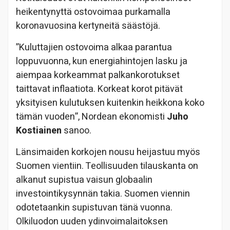
heikentynyttä ostovoimaa purkamalla
koronavuosina kertyneitä säästöjä.
”Kuluttajien ostovoima alkaa parantua
loppuvuonna, kun energiahintojen lasku ja
aiempaa korkeammat palkankorotukset
taittavat inflaatiota. Korkeat korot pitävät
yksityisen kulutuksen kuitenkin heikkona koko
tämän vuoden”, Nordean ekonomisti
Juho
Kostiainen
sanoo.
Länsimaiden korkojen nousu heijastuu myös
Suomen vientiin. Teollisuuden tilauskanta on
alkanut supistua vaisun globaalin
investointikysynnän takia. Suomen viennin
odotetaankin supistuvan tänä vuonna.
Olkiluodon uuden ydinvoimalaitoksen