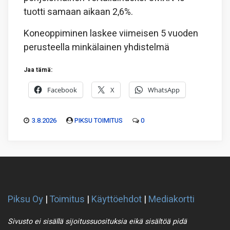
tuotti samaan aikaan 2,6%.
Koneoppiminen laskee viimeisen 5 vuoden
perusteella minkälainen yhdistelmä
Jaa tämä:
Facebook
X
WhatsApp
3.8.2026
PIKSU TOIMITUS
0
Piksu Oy
|
Toimitus
|
Käyttöehdot
|
Mediakortti
Sivusto ei sisällä sijoitussuosituksia eikä sisältöä pidä