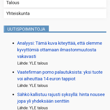
Talous
Yhteiskunta
UUTISPOIMINTOJA
Analyysi: Tämä kuva kiteyttää, että olemme
kyvyttömiä ottamaan ilmaston­muutosta
vakavasti
Lähde: YLE talous
Vaatefirman pomo palautuksista: yksi tuote
voi aiheuttaa 14 euron tappiot
Lähde: YLE talous
Sähkö kallistuu rajusti syksyllä: hinta nousee
jopa yli yhdeksään senttiin
Lähde: YLE talous