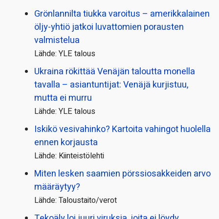
Grönlannilta tiukka varoitus – amerikkalainen
öljy-yhtiö jatkoi luvattomien porausten
valmistelua
Lähde: YLE talous
Ukraina rökittää Venäjän taloutta monella
tavalla – asiantuntijat: Venäjä kurjistuu,
mutta ei murru
Lähde: YLE talous
Iskikö vesivahinko? Kartoita vahingot huolella
ennen korjausta
Lähde: Kiinteistölehti
Miten lesken saamien pörssi­osakkeiden arvo
määräytyy?
Lähde: Taloustaito/verot
Tekoäly loi juuri viruksia, joita ei löydy