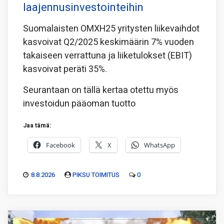
laajennusinvestointeihin
Suomalaisten OMXH25 yritysten liikevaihdot
kasvoivat Q2/2025 keskimäärin 7% vuoden
takaiseen verrattuna ja liiketulokset (EBIT)
kasvoivat peräti 35%.
Seurantaan on tällä kertaa otettu myös
investoidun pääoman tuotto
Jaa tämä:
Facebook
X
WhatsApp
8.8.2026
PIKSU TOIMITUS
0