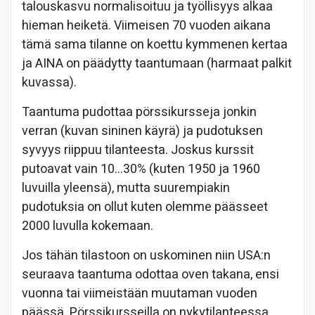
talouskasvu normalisoituu ja työllisyys alkaa
hieman heiketä. Viimeisen 70 vuoden aikana
tämä sama tilanne on koettu kymmenen kertaa
ja AINA on päädytty taantumaan (harmaat palkit
kuvassa).
Taantuma pudottaa pörssikursseja jonkin
verran (kuvan sininen käyrä) ja pudotuksen
syvyys riippuu tilanteesta. Joskus kurssit
putoavat vain 10…30% (kuten 1950 ja 1960
luvuilla yleensä), mutta suurempiakin
pudotuksia on ollut kuten olemme päässeet
2000 luvulla kokemaan.
Jos tähän tilastoon on uskominen niin USA:n
seuraava taantuma odottaa oven takana, ensi
vuonna tai viimeistään muutaman vuoden
päässä. Pörssikursseilla on nykytilanteessa