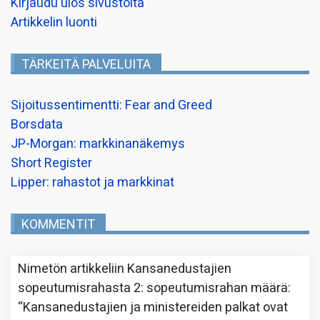
Kirjaudu ulos sivustolta
Artikkelin luonti
TÄRKEITÄ PALVELUITA
Sijoitussentimentti: Fear and Greed
Borsdata
JP-Morgan: markkinanäkemys
Short Register
Lipper: rahastot ja markkinat
KOMMENTIT
Nimetön
artikkeliin
Kansanedustajien
sopeutumisrahasta 2: sopeutumisrahan määrä
:
“
Kansanedustajien ja ministereiden palkat ovat