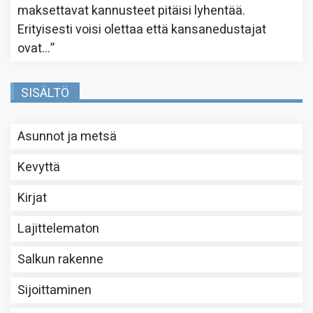
maksettavat kannusteet pitäisi lyhentää.
Erityisesti voisi olettaa että kansanedustajat
ovat…
”
SISÄLTÖ
Asunnot ja metsä
Kevyttä
Kirjat
Lajittelematon
Salkun rakenne
Sijoittaminen