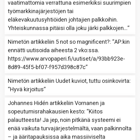
vaatimattomia verrattuna esimerkiksi suurimpien
työmarkkinajärjestöjen tai
eläkevakuutusyhtiöiden johtajien palkkoihin.
Yhteiskunnassa pitäisi olla joku järki palkkojen…
”
Nimetön
artikkeliin
5 not so magnificent?
: “
AP:kin
ennätti uutisoida aiheesta 2 vko:ssa.
https://www.arvopaperi.fi/uutiset/a/93bb923e-
8d89-45f5-bf07-f957d398c87c
”
Nimetön
artikkeliin
Uudet kuviot, tuttu osinkovirta
:
“
Hyvä kirjoitus
”
Johannes Hidén
artikkeliin
Vornanen ja
sopeutumisrahakausien kesto
: “
Kiitos
palautteesta! Ja jep, noin pitkänä systeemi ei
enää vaikuta turvajärjestelmältä, vaan palkinnolta
– ja ääritapauksissa aika massiiviselta