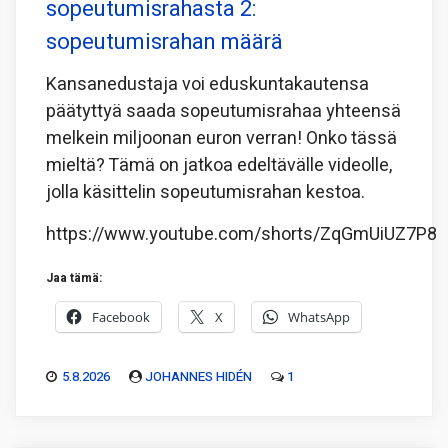
sopeutumisrahasta 2:
sopeutumisrahan määrä
Kansanedustaja voi eduskuntakautensa
päätyttyä saada sopeutumisrahaa yhteensä
melkein miljoonan euron verran! Onko tässä
mieltä? Tämä on jatkoa edeltävälle videolle,
jolla käsittelin sopeutumisrahan kestoa.
https://www.youtube.com/shorts/ZqGmUiUZ7P8
Jaa tämä:
Facebook
X
WhatsApp
5.8.2026
JOHANNES HIDÉN
1