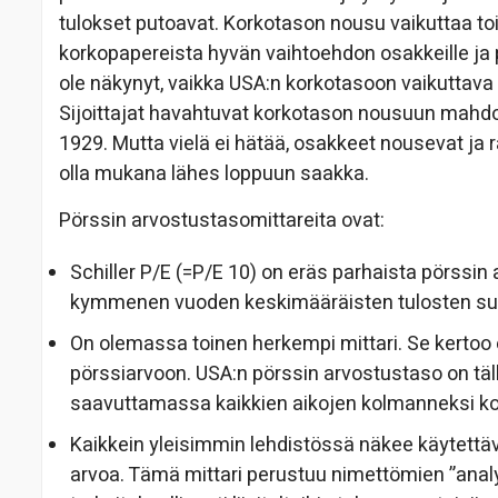
tulokset putoavat. Korkotason nousu vaikuttaa toisel
korkopapereista hyvän vaihtoehdon osakkeille ja 
ole näkynyt, vaikka USA:n korkotasoon vaikuttava 
Sijoittajat havahtuvat korkotason nousuun mahdoll
1929. Mutta vielä ei hätää, osakkeet nousevat ja r
olla mukana lähes loppuun saakka.
Pörssin arvostustasomittareita ovat:
Schiller P/E (=P/E 10) on eräs parhaista pörssin
kymmenen vuoden keskimääräisten tulosten suh
On olemassa toinen herkempi mittari. Se kertoo
pörssiarvoon. USA:n pörssin arvostustaso on täll
saavuttamassa kaikkien aikojen kolmanneksi ko
Kaikkein yleisimmin lehdistössä näkee käytett
arvoa. Tämä mittari perustuu nimettömien ”anal