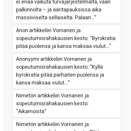
ei enää vaikuta turvajärjestelmältä, vaan
palkinnolta – ja ääritapauksissa aika
massiiviselta sellaiselta. Palaan…
”
Anon
artikkeliin
Vornanen ja
sopeutumisrahakausien kesto
: “
Byrokratia
pitää puolensa ja kansa maksaa viulut…
”
Anonyymi
artikkeliin
Vornanen ja
sopeutumisrahakausien kesto
: “
Kyllä
byrokratia pitää parhaiten puolensa ja
kansa maksaa viulut…
”
Nimetön
artikkeliin
Vornanen ja
sopeutumisrahakausien kesto
:
“
Aikamoista
”
Nimetön
artikkeliin
Vornanen ja