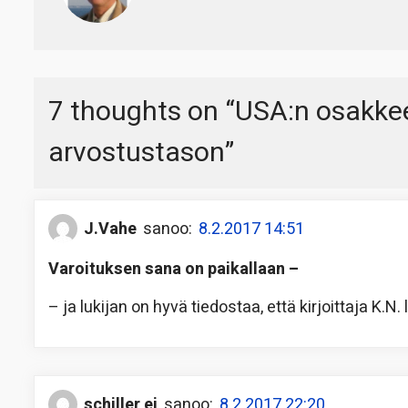
7 thoughts on “
USA:n osakke
arvostustason
”
J.Vahe
sanoo:
8.2.2017 14:51
Varoituksen sana on paikallaan –
– ja lukijan on hyvä tiedostaa, että kirjoittaja K.
schiller ei
sanoo:
8.2.2017 22:20