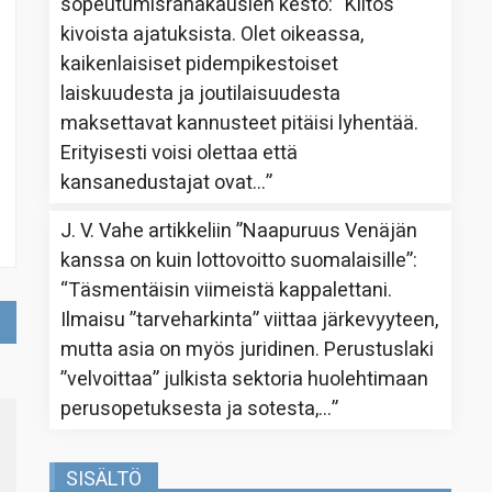
sopeutumisrahakausien kesto
: “
Kiitos
kivoista ajatuksista. Olet oikeassa,
kaikenlaisiset pidempikestoiset
laiskuudesta ja joutilaisuudesta
maksettavat kannusteet pitäisi lyhentää.
Erityisesti voisi olettaa että
kansanedustajat ovat…
”
J. V. Vahe
artikkeliin
”Naapuruus Venäjän
kanssa on kuin lottovoitto suomalaisille”
:
“
Täsmentäisin viimeistä kappalettani.
Ilmaisu ”tarveharkinta” viittaa järkevyyteen,
mutta asia on myös juridinen. Perustuslaki
”velvoittaa” julkista sektoria huolehtimaan
perusopetuksesta ja sotesta,…
”
SISÄLTÖ