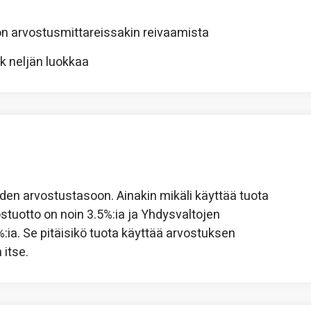
on arvostusmittareissakin reivaamista
ik neljän luokkaa
iden arvostustasoon. Ainakin mikäli käyttää tuota
lostuotto on noin 3.5%:ia ja Yhdysvaltojen
:ia. Se pitäisikö tuota käyttää arvostuksen
 itse.