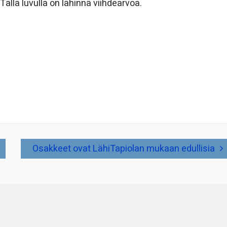
. Tällä luvulla on lähinnä viihdearvoa.
Osakkeet ovat LähiTapiolan mukaan edullisia