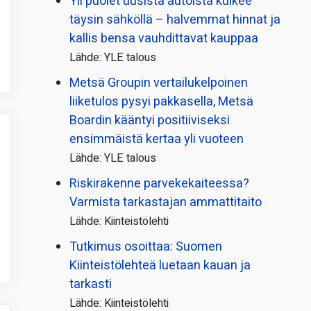
Yli puolet uusista autoista kulkee
täysin sähköllä – halvemmat hinnat ja
kallis bensa vauhdittavat kauppaa
Lähde: YLE talous
Metsä Groupin vertailu­kelpoinen
liiketulos pysyi pakkasella, Metsä
Boardin kääntyi positiiviseksi
ensimmäistä kertaa yli vuoteen
Lähde: YLE talous
Riskirakenne parvekekaiteessa?
Varmista tarkastajan ammattitaito
Lähde: Kiinteistölehti
Tutkimus osoittaa: Suomen
Kiinteistölehteä luetaan kauan ja
tarkasti
Lähde: Kiinteistölehti