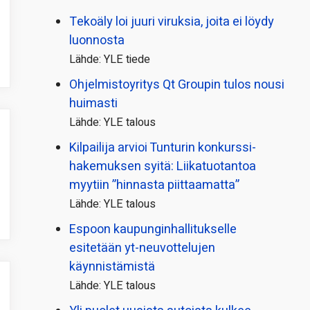
Tekoäly loi juuri viruksia, joita ei löydy
luonnosta
Lähde: YLE tiede
Ohjelmistoyritys Qt Groupin tulos nousi
huimasti
Lähde: YLE talous
Kilpailija arvioi Tunturin konkurssi­
hakemuksen syitä: Liikatuotantoa
myytiin ”hinnasta piittaamatta”
Lähde: YLE talous
Espoon kaupungin­hallitukselle
esitetään yt-neuvottelujen
käynnistämistä
Lähde: YLE talous