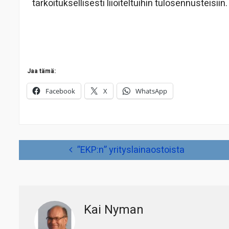
tarkoituksellisesti liioiteltuihin tulosennusteisiin
Jaa tämä:
Facebook
X
WhatsApp
Artikkelien
”EKP:n” yrityslainaostoista
selaus
Kai Nyman