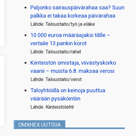
Paljonko sairauspäivä­rahaa saa? Suuri
palkka ei takaa korkeaa päivärahaa
Lähde: Taloustaito/työ ja eläke
10 000 euroa määräajaksi tilille –
vertaile 13 pankin korot
Lähde: Taloustaito/rahat
Kiinteistön omistaja, viivästyskorko
vaanii – muista 6.8. maksaa verosi
Lähde: Taloustaito/verot
Taloyhtiöillä on keinoja puuttua
väärään pysäköintiin
Lähde: Kiinteistölehti
OMXHEX UUTISIA