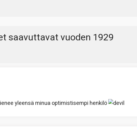
et saavuttavat vuoden 1929
N. lienee yleensä minua optimistisempi henkilö