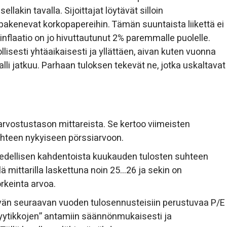
lakin tavalla. Sijoittajat löytävät silloin
pakenevat korkopapereihin. Tämän suuntaista liikettä ei
inflaatio on jo hivuttautunut 2% paremmalle puolelle.
isesti yhtäaikaisesti ja yllättäen, aivan kuten vuonna
alli jatkuu. Parhaan tuloksen tekevät ne, jotka uskaltavat
 arvostustason mittareista. Se kertoo viimeisten
teen nykyiseen pörssiarvoon.
 edellisen kahdentoista kuukauden tulosten suhteen
ä mittarilla laskettuna noin 25…26 ja sekin on
rkeinta arvoa.
ävän seuraavan vuoden tulosennusteisiin perustuvaa P/E
yytikkojen” antamiin säännönmukaisesti ja