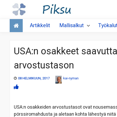
Talous
Artikkelit
Mallisalkut
Työkalu
USA:n osakkeet saavutt
arvostustason
08 HELMIKUUN, 2017
kai-nyman
USA:n osakkeiden arvostustasot ovat nousemassa
pörssiromahdusta ja aletaan kohta lähestyä niitä t