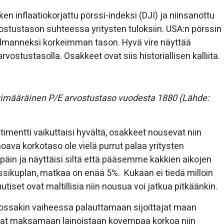
 inflaatiokorjattu pörssi-indeksi (DJI) ja niinsanottu
vostustason suhteessa yritysten tuloksiin. USA:n pörssin
kolmanneksi korkeimman tason. Hyvä vire näyttää
ostustasolla. Osakkeet ovat siis historiallisen kalliita.
eskimääräinen P/E arvostustaso vuodesta 1880 (Lähde:
timentti vaikuttaisi hyvältä, osakkeet nousevat niin
oava korkotaso ole vielä purrut palaa yritysten
späin ja näyttäisi siltä että pääsemme kakkien aikojen
rssikuplan, matkaa on enää 5%. Kukaan ei tiedä milloin
utiset ovat maltillisia niin nousua voi jatkua pitkäänkin.
ossakin vaiheessa palauttamaan sijoittajat maan
tuvat maksamaan lainoistaan kovempaa korkoa niin