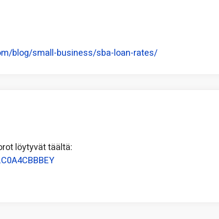
om/blog/small-business/sba-loan-rates/
rot löytyvät täältä:
AMLC0A4CBBBEY