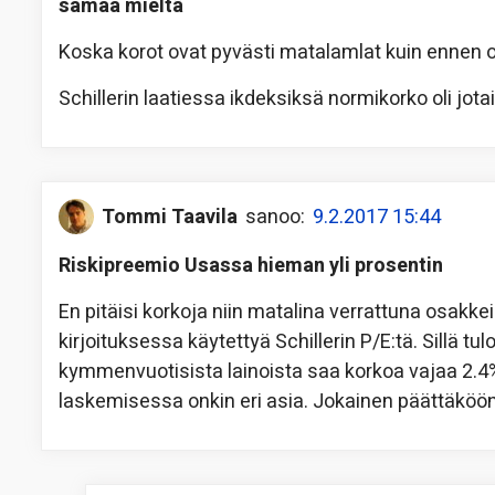
samaa mieltä
Koska korot ovat pyvästi matalamlat kuin ennen 
Schillerin laatiessa ikdeksiksä normikorko oli jota
Tommi Taavila
sanoo:
9.2.2017 15:44
Riskipreemio Usassa hieman yli prosentin
En pitäisi korkoja niin matalina verrattuna osakke
kirjoituksessa käytettyä Schillerin P/E:tä. Sillä tu
kymmenvuotisista lainoista saa korkoa vajaa 2.4%
laskemisessa onkin eri asia. Jokainen päättäköön