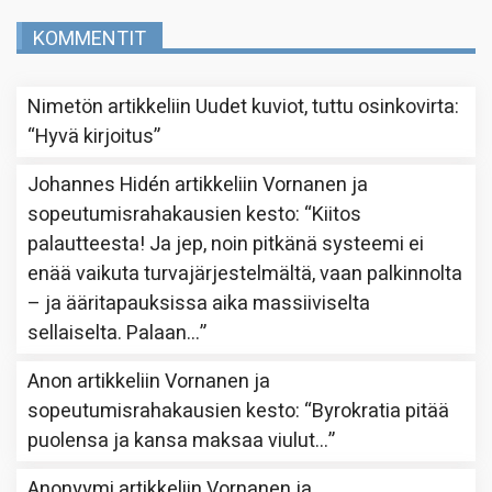
KOMMENTIT
Nimetön
artikkeliin
Uudet kuviot, tuttu osinkovirta
:
“
Hyvä kirjoitus
”
Johannes Hidén
artikkeliin
Vornanen ja
sopeutumisrahakausien kesto
: “
Kiitos
palautteesta! Ja jep, noin pitkänä systeemi ei
enää vaikuta turvajärjestelmältä, vaan palkinnolta
– ja ääritapauksissa aika massiiviselta
sellaiselta. Palaan…
”
Anon
artikkeliin
Vornanen ja
sopeutumisrahakausien kesto
: “
Byrokratia pitää
puolensa ja kansa maksaa viulut…
”
Anonyymi
artikkeliin
Vornanen ja