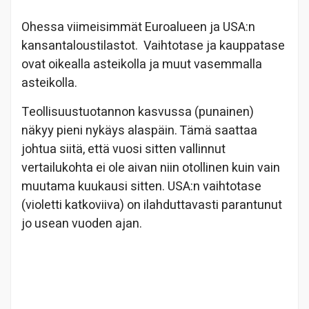
Ohessa viimeisimmät Euroalueen ja USA:n
kansantaloustilastot. Vaihtotase ja kauppatase
ovat oikealla asteikolla ja muut vasemmalla
asteikolla.
Teollisuustuotannon kasvussa (punainen)
näkyy pieni nykäys alaspäin. Tämä saattaa
johtua siitä, että vuosi sitten vallinnut
vertailukohta ei ole aivan niin otollinen kuin vain
muutama kuukausi sitten. USA:n vaihtotase
(violetti katkoviiva) on ilahduttavasti parantunut
jo usean vuoden ajan.