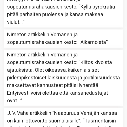
sopeutumisrahakausien kesto
: “
Kyllä byrokratia
pitää parhaiten puolensa ja kansa maksaa
viulut…
”
Nimetön
artikkeliin
Vornanen ja
sopeutumisrahakausien kesto
: “
Aikamoista
”
Nimetön
artikkeliin
Vornanen ja
sopeutumisrahakausien kesto
: “
Kiitos kivoista
ajatuksista. Olet oikeassa, kaikenlaisiset
pidempikestoiset laiskuudesta ja joutilaisuudesta
maksettavat kannusteet pitäisi lyhentää.
Erityisesti voisi olettaa että kansanedustajat
ovat…
”
J. V. Vahe
artikkeliin
”Naapuruus Venäjän kanssa
on kuin lottovoitto suomalaisille”
: “
Täsmentäisin