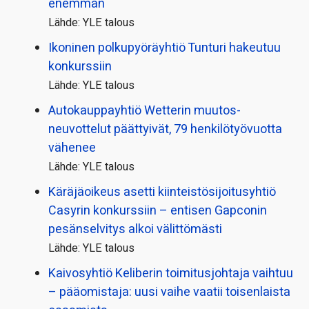
enemmän
Lähde: YLE talous
Ikoninen polkupyörä­yhtiö Tunturi hakeutuu
konkurssiin
Lähde: YLE talous
Autokauppayhtiö Wetterin muutos­
neuvottelut päättyivät, 79 henkilö­työvuotta
vähenee
Lähde: YLE talous
Käräjäoikeus asetti kiinteistö­sijoitusyhtiö
Casyrin konkurssiin – entisen Gapconin
pesänselvitys alkoi välittömästi
Lähde: YLE talous
Kaivosyhtiö Keliberin toimitusjohtaja vaihtuu
– pääomistaja: uusi vaihe vaatii toisenlaista