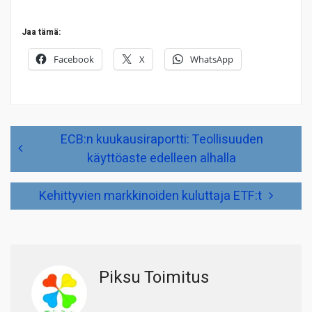
Jaa tämä:
Facebook
X
WhatsApp
Artikkelien
ECB:n kuukausiraportti: Teollisuuden
selaus
käyttöaste edelleen alhalla
Kehittyvien markkinoiden kuluttaja ETF:t
Piksu Toimitus