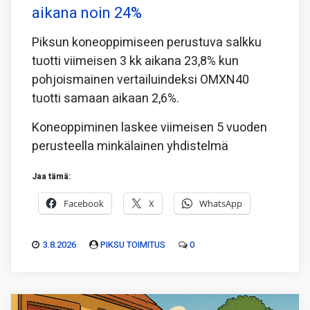
aikana noin 24%
Piksun koneoppimiseen perustuva salkku
tuotti viimeisen 3 kk aikana 23,8% kun
pohjoismainen vertailuindeksi OMXN40
tuotti samaan aikaan 2,6%.
Koneoppiminen laskee viimeisen 5 vuoden
perusteella minkälainen yhdistelmä
Jaa tämä:
Facebook
X
WhatsApp
3.8.2026
PIKSU TOIMITUS
0