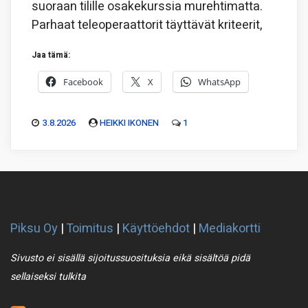
suoraan tilille osakekurssia murehtimatta.
Parhaat teleoperaattorit täyttävät kriteerit,
Jaa tämä:
Facebook
X
WhatsApp
3.8.2026
HEIKKI IKONEN
1
Piksu Oy
|
Toimitus
|
Käyttöehdot
|
Mediakortti
Sivusto ei sisällä sijoitussuosituksia eikä sisältöä pidä
sellaiseksi tulkita