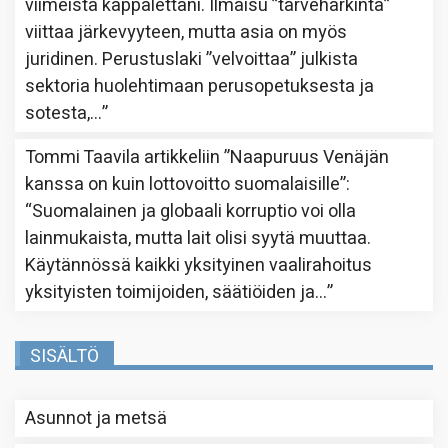
viimeistä kappalettani. Ilmaisu ”tarveharkinta”
viittaa järkevyyteen, mutta asia on myös
juridinen. Perustuslaki ”velvoittaa” julkista
sektoria huolehtimaan perusopetuksesta ja
sotesta,…
”
Tommi Taavila
artikkeliin
”Naapuruus Venäjän
kanssa on kuin lottovoitto suomalaisille”
:
“
Suomalainen ja globaali korruptio voi olla
lainmukaista, mutta lait olisi syytä muuttaa.
Käytännössä kaikki yksityinen vaalirahoitus
yksityisten toimijoiden, säätiöiden ja…
”
SISÄLTÖ
Asunnot ja metsä