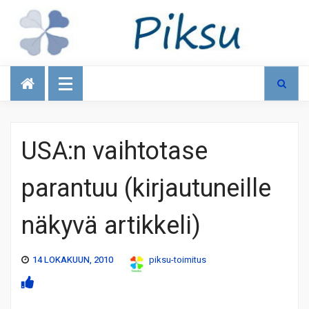
Talous
USA:n vaihtotase
parantuu (kirjautuneille
näkyvä artikkeli)
14 LOKAKUUN, 2010
piksu-toimitus