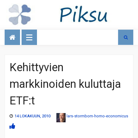
Talous
Kehittyvien
markkinoiden kuluttaja
ETF:t
14 LOKAKUUN, 2010
lars-stormbom-homo-economicus