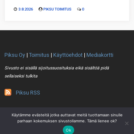
3.8.2026
PIKSU TOIMITUS
0
Piksu Oy
|
Toimitus
|
Käyttöehdot
|
Mediakortti
Sivusto ei sisällä sijoitussuosituksia eikä sisältöä pidä
sellaiseksi tulkita
Piksu RSS
Käytämme evästeitä jotka auttavat meitä tuottamaan sinulle
parhaan kokemuksen sivustollamme. Tämä lienee ok?
Ok
2021 © Piksu Oy