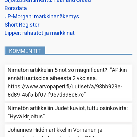
Sijoitussentimentti: Fear and Greed
Borsdata
JP-Morgan: markkinanäkemys
Short Register
Lipper: rahastot ja markkinat
KOMMENTIT
Nimetön
artikkeliin
5 not so magnificent?
: “
AP:kin
ennätti uutisoida aiheesta 2 vko:ssa.
https://www.arvopaperi.fi/uutiset/a/93bb923e-
8d89-45f5-bf07-f957d398c87c
”
Nimetön
artikkeliin
Uudet kuviot, tuttu osinkovirta
:
“
Hyvä kirjoitus
”
Johannes Hidén
artikkeliin
Vornanen ja