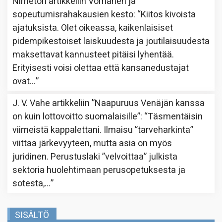
Nimetön
artikkeliin
Vornanen ja
sopeutumisrahakausien kesto
: “
Kiitos kivoista
ajatuksista. Olet oikeassa, kaikenlaisiset
pidempikestoiset laiskuudesta ja joutilaisuudesta
maksettavat kannusteet pitäisi lyhentää.
Erityisesti voisi olettaa että kansanedustajat
ovat…
”
J. V. Vahe
artikkeliin
”Naapuruus Venäjän kanssa
on kuin lottovoitto suomalaisille”
: “
Täsmentäisin
viimeistä kappalettani. Ilmaisu ”tarveharkinta”
viittaa järkevyyteen, mutta asia on myös
juridinen. Perustuslaki ”velvoittaa” julkista
sektoria huolehtimaan perusopetuksesta ja
sotesta,…
”
SISÄLTÖ