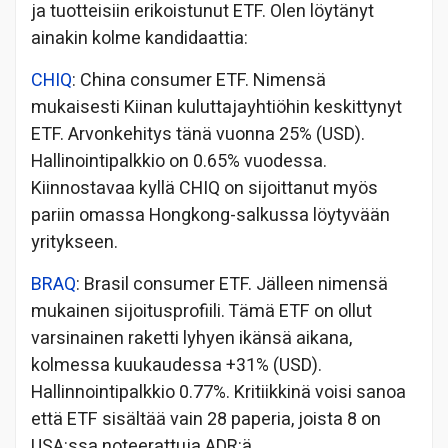
ja tuotteisiin erikoistunut ETF. Olen löytänyt
ainakin kolme kandidaattia:
CHIQ
: China consumer ETF. Nimensä
mukaisesti Kiinan kuluttajayhtiöhin keskittynyt
ETF. Arvonkehitys tänä vuonna 25% (USD).
Hallinointipalkkio on 0.65% vuodessa.
Kiinnostavaa kyllä CHIQ on sijoittanut myös
pariin omassa Hongkong-salkussa löytyvään
yritykseen.
BRAQ
: Brasil consumer ETF. Jälleen nimensä
mukainen sijoitusprofiili. Tämä ETF on ollut
varsinainen raketti lyhyen ikänsä aikana,
kolmessa kuukaudessa +31% (USD).
Hallinnointipalkkio 0.77%. Kritiikkinä voisi sanoa
että ETF sisältää vain 28 paperia, joista 8 on
USA:ssa noteerattuja ADR:ä.