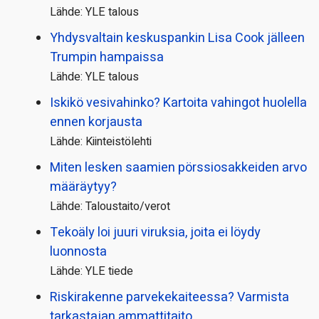
Lähde: YLE talous
Yhdysvaltain keskuspankin Lisa Cook jälleen
Trumpin hampaissa
Lähde: YLE talous
Iskikö vesivahinko? Kartoita vahingot huolella
ennen korjausta
Lähde: Kiinteistölehti
Miten lesken saamien pörssi­osakkeiden arvo
määräytyy?
Lähde: Taloustaito/verot
Tekoäly loi juuri viruksia, joita ei löydy
luonnosta
Lähde: YLE tiede
Riskirakenne parvekekaiteessa? Varmista
tarkastajan ammattitaito