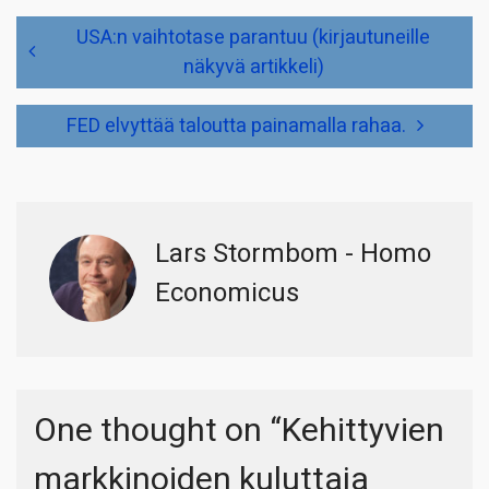
Artikkelien
USA:n vaihtotase parantuu (kirjautuneille
selaus
näkyvä artikkeli)
FED elvyttää taloutta painamalla rahaa.
Lars Stormbom - Homo
Economicus
One thought on “
Kehittyvien
markkinoiden kuluttaja