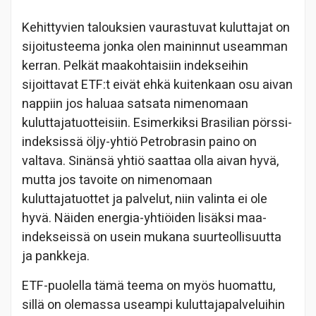
Kehittyvien talouksien vaurastuvat kuluttajat on
sijoitusteema jonka olen maininnut useamman
kerran. Pelkät maakohtaisiin indekseihin
sijoittavat ETF:t eivät ehkä kuitenkaan osu aivan
nappiin jos haluaa satsata nimenomaan
kuluttajatuotteisiin. Esimerkiksi Brasilian pörssi-
indeksissä öljy-yhtiö Petrobrasin paino on
valtava. Sinänsä yhtiö saattaa olla aivan hyvä,
mutta jos tavoite on nimenomaan
kuluttajatuottet ja palvelut, niin valinta ei ole
hyvä. Näiden energia-yhtiöiden lisäksi maa-
indekseissä on usein mukana suurteollisuutta
ja pankkeja.
ETF-puolella tämä teema on myös huomattu,
sillä on olemassa useampi kuluttajapalveluihin