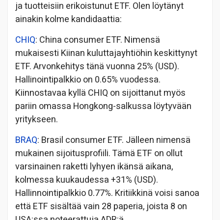
ja tuotteisiin erikoistunut ETF. Olen löytänyt
ainakin kolme kandidaattia:
CHIQ
: China consumer ETF. Nimensä
mukaisesti Kiinan kuluttajayhtiöhin keskittynyt
ETF. Arvonkehitys tänä vuonna 25% (USD).
Hallinointipalkkio on 0.65% vuodessa.
Kiinnostavaa kyllä CHIQ on sijoittanut myös
pariin omassa Hongkong-salkussa löytyvään
yritykseen.
BRAQ
: Brasil consumer ETF. Jälleen nimensä
mukainen sijoitusprofiili. Tämä ETF on ollut
varsinainen raketti lyhyen ikänsä aikana,
kolmessa kuukaudessa +31% (USD).
Hallinnointipalkkio 0.77%. Kritiikkinä voisi sanoa
että ETF sisältää vain 28 paperia, joista 8 on
USA:ssa noteerattuja ADR:ä.