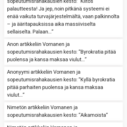
sopeutumisrahakausien kesto
: “
Kiitos
palautteesta! Ja jep, noin pitkänä systeemi ei
enää vaikuta turvajärjestelmältä, vaan palkinnolta
– ja ääritapauksissa aika massiiviselta
sellaiselta. Palaan…
”
Anon
artikkeliin
Vornanen ja
sopeutumisrahakausien kesto
: “
Byrokratia pitää
puolensa ja kansa maksaa viulut…
”
Anonyymi
artikkeliin
Vornanen ja
sopeutumisrahakausien kesto
: “
Kyllä byrokratia
pitää parhaiten puolensa ja kansa maksaa
viulut…
”
Nimetön
artikkeliin
Vornanen ja
sopeutumisrahakausien kesto
: “
Aikamoista
”