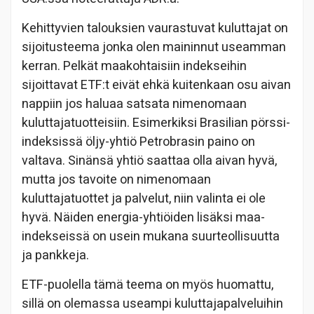
Kehittyvien talouksien vaurastuvat kuluttajat on
sijoitusteema jonka olen maininnut useamman
kerran. Pelkät maakohtaisiin indekseihin
sijoittavat ETF:t eivät ehkä kuitenkaan osu aivan
nappiin jos haluaa satsata nimenomaan
kuluttajatuotteisiin. Esimerkiksi Brasilian pörssi-
indeksissä öljy-yhtiö Petrobrasin paino on
valtava. Sinänsä yhtiö saattaa olla aivan hyvä,
mutta jos tavoite on nimenomaan
kuluttajatuottet ja palvelut, niin valinta ei ole
hyvä. Näiden energia-yhtiöiden lisäksi maa-
indekseissä on usein mukana suurteollisuutta
ja pankkeja.
ETF-puolella tämä teema on myös huomattu,
sillä on olemassa useampi kuluttajapalveluihin