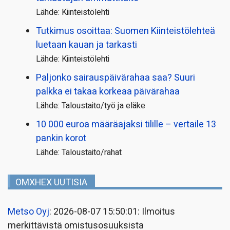
Lähde: Kiinteistölehti
Tutkimus osoittaa: Suomen Kiinteistölehteä
luetaan kauan ja tarkasti
Lähde: Kiinteistölehti
Paljonko sairauspäivä­rahaa saa? Suuri
palkka ei takaa korkeaa päivärahaa
Lähde: Taloustaito/työ ja eläke
10 000 euroa määräajaksi tilille – vertaile 13
pankin korot
Lähde: Taloustaito/rahat
OMXHEX UUTISIA
Metso Oyj
: 2026-08-07 15:50:01: Ilmoitus
merkittävistä omistusosuuksista