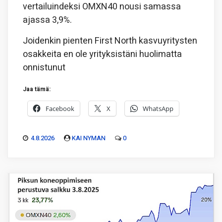
vertailuindeksi OMXN40 nousi samassa
ajassa 3,9%.
Joidenkin pienten First North kasvuyritysten
osakkeita en ole yrityksistäni huolimatta
onnistunut
Jaa tämä:
Facebook
X
WhatsApp
4.8.2026
KAI NYMAN
0