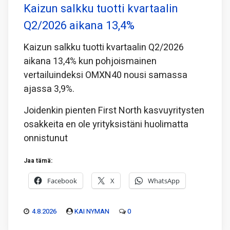
Kaizun salkku tuotti kvartaalin
Q2/2026 aikana 13,4%
Kaizun salkku tuotti kvartaalin Q2/2026
aikana 13,4% kun pohjoismainen
vertailuindeksi OMXN40 nousi samassa
ajassa 3,9%.
Joidenkin pienten First North kasvuyritysten
osakkeita en ole yrityksistäni huolimatta
onnistunut
Jaa tämä:
Facebook
X
WhatsApp
4.8.2026
KAI NYMAN
0