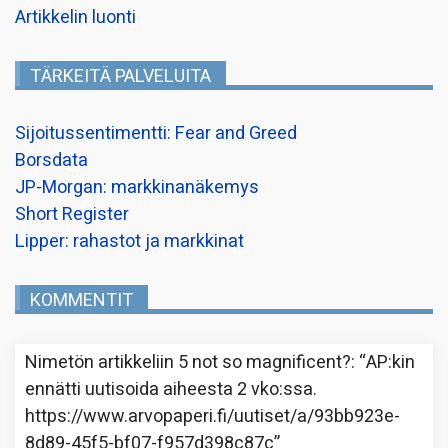
Artikkelin luonti
TÄRKEITÄ PALVELUITA
Sijoitussentimentti: Fear and Greed
Borsdata
JP-Morgan: markkinanäkemys
Short Register
Lipper: rahastot ja markkinat
KOMMENTIT
Nimetön
artikkeliin
5 not so magnificent?
: “
AP:kin
ennätti uutisoida aiheesta 2 vko:ssa.
https://www.arvopaperi.fi/uutiset/a/93bb923e-
8d89-45f5-bf07-f957d398c87c
”