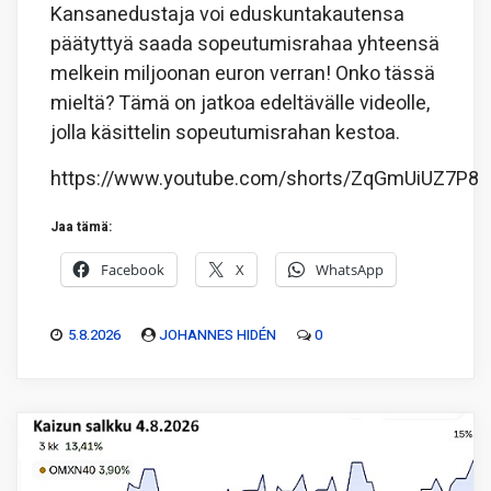
Kansanedustaja voi eduskuntakautensa
päätyttyä saada sopeutumisrahaa yhteensä
melkein miljoonan euron verran! Onko tässä
mieltä? Tämä on jatkoa edeltävälle videolle,
jolla käsittelin sopeutumisrahan kestoa.
https://www.youtube.com/shorts/ZqGmUiUZ7P8
Jaa tämä:
Facebook
X
WhatsApp
5.8.2026
JOHANNES HIDÉN
0