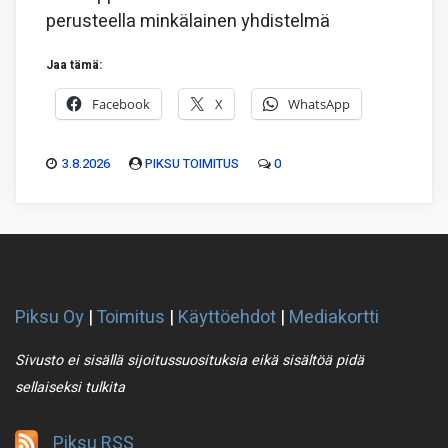
perusteella minkälainen yhdistelmä
Jaa tämä:
Facebook
X
WhatsApp
3.8.2026
PIKSU TOIMITUS
0
Piksu Oy
|
Toimitus
|
Käyttöehdot
|
Mediakortti
Sivusto ei sisällä sijoitussuosituksia eikä sisältöä pidä
sellaiseksi tulkita
Piksu RSS