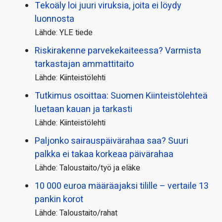
Tekoäly loi juuri viruksia, joita ei löydy
luonnosta
Lähde: YLE tiede
Riskirakenne parvekekaiteessa? Varmista
tarkastajan ammattitaito
Lähde: Kiinteistölehti
Tutkimus osoittaa: Suomen Kiinteistölehteä
luetaan kauan ja tarkasti
Lähde: Kiinteistölehti
Paljonko sairauspäivä­rahaa saa? Suuri
palkka ei takaa korkeaa päivärahaa
Lähde: Taloustaito/työ ja eläke
10 000 euroa määräajaksi tilille – vertaile 13
pankin korot
Lähde: Taloustaito/rahat