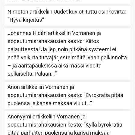
Nimetön
artikkeliin
Uudet kuviot, tuttu osinkovirta
:
“
Hyvä kirjoitus
”
Johannes Hidén
artikkeliin
Vornanen ja
sopeutumisrahakausien kesto
: “
Kiitos
palautteesta! Ja jep, noin pitkänä systeemi ei
enää vaikuta turvajärjestelmältä, vaan palkinnolta
– ja ääritapauksissa aika massiiviselta
sellaiselta. Palaan…
”
Anon
artikkeliin
Vornanen ja
sopeutumisrahakausien kesto
: “
Byrokratia pitää
puolensa ja kansa maksaa viulut…
”
Anonyymi
artikkeliin
Vornanen ja
sopeutumisrahakausien kesto
: “
Kyllä byrokratia
pitää parhaiten puolensa ja kansa maksaa