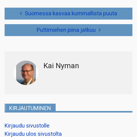
Artikkelien
Suomessa kasvaa kummallista puuta
selaus
Puttimiehen piina jatkuu
Kai Nyman
KIRJAUTUMINEN
Kirjaudu sivustolle
Kirjaudu ulos sivustolta