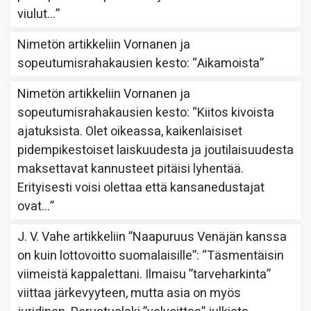
viulut…
”
Nimetön
artikkeliin
Vornanen ja
sopeutumisrahakausien kesto
: “
Aikamoista
”
Nimetön
artikkeliin
Vornanen ja
sopeutumisrahakausien kesto
: “
Kiitos kivoista
ajatuksista. Olet oikeassa, kaikenlaisiset
pidempikestoiset laiskuudesta ja joutilaisuudesta
maksettavat kannusteet pitäisi lyhentää.
Erityisesti voisi olettaa että kansanedustajat
ovat…
”
J. V. Vahe
artikkeliin
”Naapuruus Venäjän kanssa
on kuin lottovoitto suomalaisille”
: “
Täsmentäisin
viimeistä kappalettani. Ilmaisu ”tarveharkinta”
viittaa järkevyyteen, mutta asia on myös