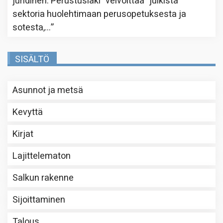
juridinen. Perustuslaki ”velvoittaa” julkista
sektoria huolehtimaan perusopetuksesta ja
sotesta,…
”
SISÄLTÖ
Asunnot ja metsä
Kevyttä
Kirjat
Lajittelematon
Salkun rakenne
Sijoittaminen
Talous