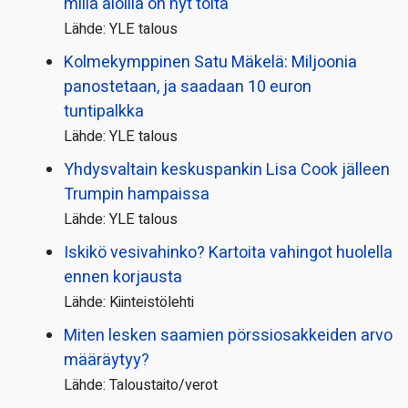
millä aloilla on nyt töitä
Lähde: YLE talous
Kolmekymppinen Satu Mäkelä: Miljoonia
panostetaan, ja saadaan 10 euron
tuntipalkka
Lähde: YLE talous
Yhdysvaltain keskuspankin Lisa Cook jälleen
Trumpin hampaissa
Lähde: YLE talous
Iskikö vesivahinko? Kartoita vahingot huolella
ennen korjausta
Lähde: Kiinteistölehti
Miten lesken saamien pörssi­osakkeiden arvo
määräytyy?
Lähde: Taloustaito/verot