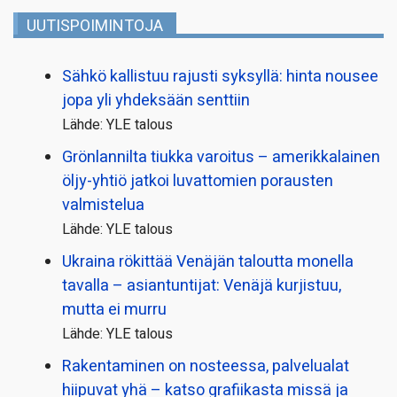
UUTISPOIMINTOJA
Sähkö kallistuu rajusti syksyllä: hinta nousee
jopa yli yhdeksään senttiin
Lähde: YLE talous
Grönlannilta tiukka varoitus – amerikkalainen
öljy-yhtiö jatkoi luvattomien porausten
valmistelua
Lähde: YLE talous
Ukraina rökittää Venäjän taloutta monella
tavalla – asiantuntijat: Venäjä kurjistuu,
mutta ei murru
Lähde: YLE talous
Rakentaminen on nosteessa, palvelualat
hiipuvat yhä – katso grafiikasta missä ja