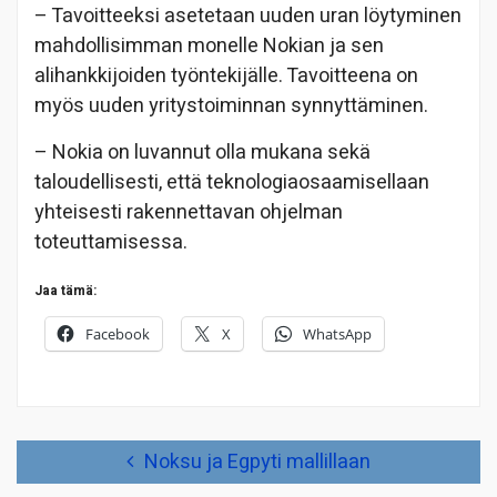
– Tavoitteeksi asetetaan uuden uran löytyminen
mahdollisimman monelle Nokian ja sen
alihankkijoiden työntekijälle. Tavoitteena on
myös uuden yritystoiminnan synnyttäminen.
– Nokia on luvannut olla mukana sekä
taloudellisesti, että teknologiaosaamisellaan
yhteisesti rakennettavan ohjelman
toteuttamisessa.
Jaa tämä:
Facebook
X
WhatsApp
Artikkelien
Noksu ja Egpyti mallillaan
selaus