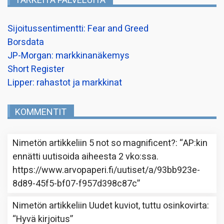
TÄRKEITÄ PALVELUITA
Sijoitussentimentti: Fear and Greed
Borsdata
JP-Morgan: markkinanäkemys
Short Register
Lipper: rahastot ja markkinat
KOMMENTIT
Nimetön
artikkeliin
5 not so magnificent?
: “
AP:kin
ennätti uutisoida aiheesta 2 vko:ssa.
https://www.arvopaperi.fi/uutiset/a/93bb923e-
8d89-45f5-bf07-f957d398c87c
”
Nimetön
artikkeliin
Uudet kuviot, tuttu osinkovirta
:
“
Hyvä kirjoitus
”