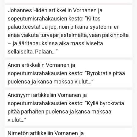
Johannes Hidén
artikkeliin
Vornanen ja
sopeutumisrahakausien kesto
: “
Kiitos
palautteesta! Ja jep, noin pitkänä systeemi ei
enää vaikuta turvajärjestelmältä, vaan palkinnolta
– ja ääritapauksissa aika massiiviselta
sellaiselta. Palaan…
”
Anon
artikkeliin
Vornanen ja
sopeutumisrahakausien kesto
: “
Byrokratia pitää
puolensa ja kansa maksaa viulut…
”
Anonyymi
artikkeliin
Vornanen ja
sopeutumisrahakausien kesto
: “
Kyllä byrokratia
pitää parhaiten puolensa ja kansa maksaa
viulut…
”
Nimetön
artikkeliin
Vornanen ja