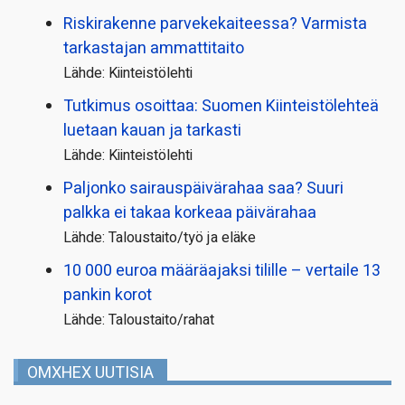
Riskirakenne parvekekaiteessa? Varmista
tarkastajan ammattitaito
Lähde: Kiinteistölehti
Tutkimus osoittaa: Suomen Kiinteistölehteä
luetaan kauan ja tarkasti
Lähde: Kiinteistölehti
Paljonko sairauspäivä­rahaa saa? Suuri
palkka ei takaa korkeaa päivärahaa
Lähde: Taloustaito/työ ja eläke
10 000 euroa määräajaksi tilille – vertaile 13
pankin korot
Lähde: Taloustaito/rahat
OMXHEX UUTISIA