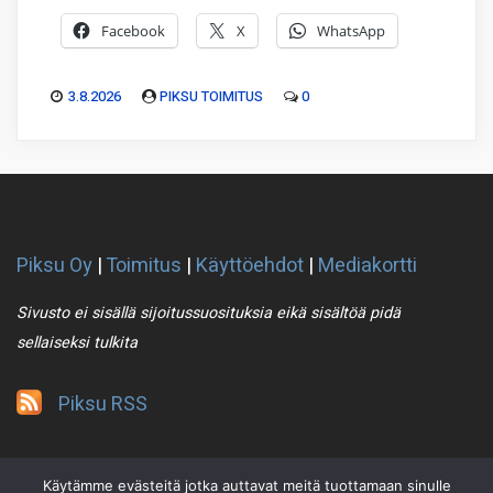
Facebook
X
WhatsApp
3.8.2026
PIKSU TOIMITUS
0
Piksu Oy
|
Toimitus
|
Käyttöehdot
|
Mediakortti
Sivusto ei sisällä sijoitussuosituksia eikä sisältöä pidä
sellaiseksi tulkita
Piksu RSS
Käytämme evästeitä jotka auttavat meitä tuottamaan sinulle