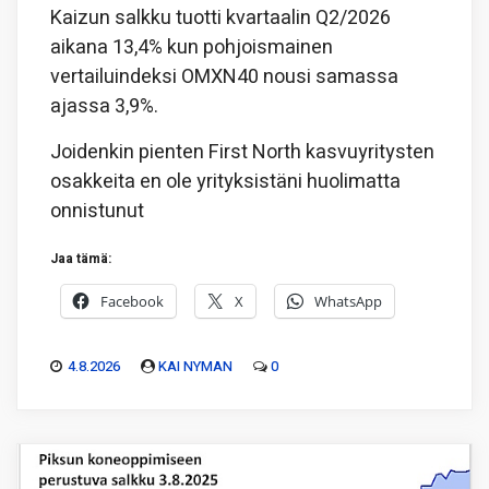
Kaizun salkku tuotti kvartaalin Q2/2026
aikana 13,4% kun pohjoismainen
vertailuindeksi OMXN40 nousi samassa
ajassa 3,9%.
Joidenkin pienten First North kasvuyritysten
osakkeita en ole yrityksistäni huolimatta
onnistunut
Jaa tämä:
Facebook
X
WhatsApp
4.8.2026
KAI NYMAN
0