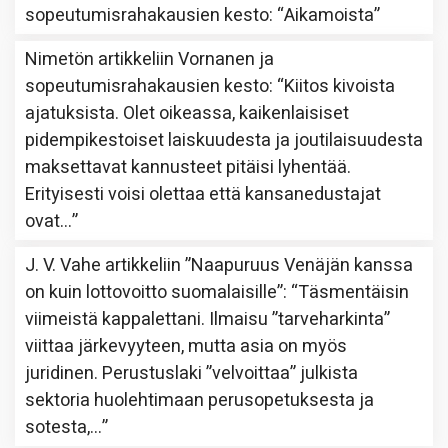
sopeutumisrahakausien kesto
: “
Aikamoista
”
Nimetön
artikkeliin
Vornanen ja
sopeutumisrahakausien kesto
: “
Kiitos kivoista
ajatuksista. Olet oikeassa, kaikenlaisiset
pidempikestoiset laiskuudesta ja joutilaisuudesta
maksettavat kannusteet pitäisi lyhentää.
Erityisesti voisi olettaa että kansanedustajat
ovat…
”
J. V. Vahe
artikkeliin
”Naapuruus Venäjän kanssa
on kuin lottovoitto suomalaisille”
: “
Täsmentäisin
viimeistä kappalettani. Ilmaisu ”tarveharkinta”
viittaa järkevyyteen, mutta asia on myös
juridinen. Perustuslaki ”velvoittaa” julkista
sektoria huolehtimaan perusopetuksesta ja
sotesta,…
”