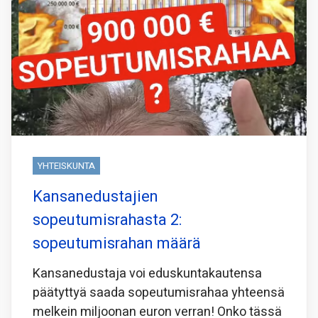
YHTEISKUNTA
Kansanedustajien
sopeutumisrahasta 2:
sopeutumisrahan määrä
Kansanedustaja voi eduskuntakautensa
päätyttyä saada sopeutumisrahaa yhteensä
melkein miljoonan euron verran! Onko tässä