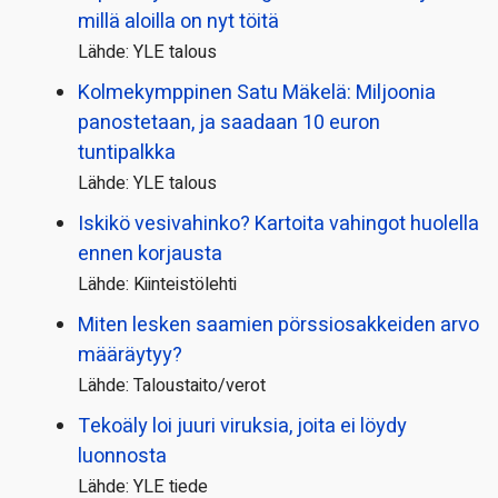
millä aloilla on nyt töitä
Lähde: YLE talous
Kolmekymppinen Satu Mäkelä: Miljoonia
panostetaan, ja saadaan 10 euron
tuntipalkka
Lähde: YLE talous
Iskikö vesivahinko? Kartoita vahingot huolella
ennen korjausta
Lähde: Kiinteistölehti
Miten lesken saamien pörssi­osakkeiden arvo
määräytyy?
Lähde: Taloustaito/verot
Tekoäly loi juuri viruksia, joita ei löydy
luonnosta
Lähde: YLE tiede