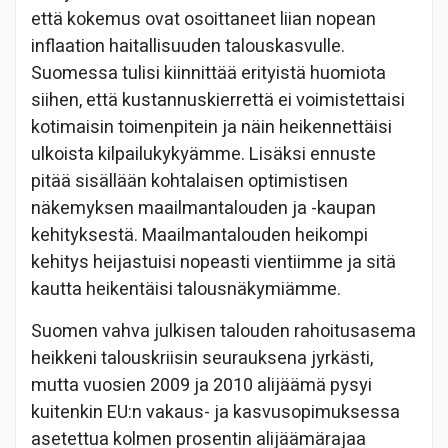
että kokemus ovat osoittaneet liian nopean
inflaation haitallisuuden talouskasvulle.
Suomessa tulisi kiinnittää erityistä huomiota
siihen, että kustannuskierrettä ei voimistettaisi
kotimaisin toimenpitein ja näin heikennettäisi
ulkoista kilpailukykyämme. Lisäksi ennuste
pitää sisällään kohtalaisen optimistisen
näkemyksen maailmantalouden ja -kaupan
kehityksestä. Maailmantalouden heikompi
kehitys heijastuisi nopeasti vientiimme ja sitä
kautta heikentäisi talousnäkymiämme.
Suomen vahva julkisen talouden rahoitusasema
heikkeni talouskriisin seurauksena jyrkästi,
mutta vuosien 2009 ja 2010 alijäämä pysyi
kuitenkin EU:n vakaus- ja kasvusopimuksessa
asetettua kolmen prosentin alijäämärajaa