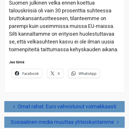
Suomen julkinen velka ennen koettua
talouskriisiä oli vain 30 prosenttia suhteessa
bruttokansantuotteeseen, tilanteemme on
parempi kuin useimmissa muissa EU-maissa.
Silti kannaltamme on erityisen huolestuttavaa
se, että velkasuhteen kasvu ei ole ilman uusia
toimenpiteitä taittumassa kehyskauden aikana.
Jaa tämä:
Facebook
X
WhatsApp
Artikkelien
Omat rahat: Euro vahvistunut voimakkaasti
selaus
Sosiaalinen media muuttaa yhteiskuntamme