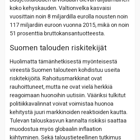
koko kehyskauden. Valtionvelka kasvaisi
vuosittain noin 8 miljardilla eurolla nousten noin
117 miljardiin euroon vuonna 2015, mikä on noin
51 prosenttia bruttokansantuotteesta.
Suomen talouden riskitekijät
Huolimatta tämänhetkisestä myönteisestä
vireestä Suomen talouteen kohdistuu useita
riskitekijöitä. Rahoitusmarkkinat ovat
rauhoittuneet, mutta ne ovat vielä herkkiä
reagoimaan huonoihin uutisiin. Vääriksi tulkitut
politiikkavalinnat voivat voimistaa huonoa
kehitystä juuri markkinoiden reaktioiden kautta.
Tulevan talouskasvun kannalta riskiksi saattaa
muodostua myös globaalin inflaation
kiihtyminen. Sekä taloustieteellinen tutkimus