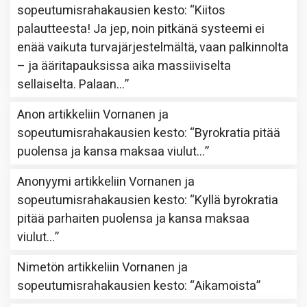
sopeutumisrahakausien kesto
: “
Kiitos
palautteesta! Ja jep, noin pitkänä systeemi ei
enää vaikuta turvajärjestelmältä, vaan palkinnolta
– ja ääritapauksissa aika massiiviselta
sellaiselta. Palaan…
”
Anon
artikkeliin
Vornanen ja
sopeutumisrahakausien kesto
: “
Byrokratia pitää
puolensa ja kansa maksaa viulut…
”
Anonyymi
artikkeliin
Vornanen ja
sopeutumisrahakausien kesto
: “
Kyllä byrokratia
pitää parhaiten puolensa ja kansa maksaa
viulut…
”
Nimetön
artikkeliin
Vornanen ja
sopeutumisrahakausien kesto
: “
Aikamoista
”