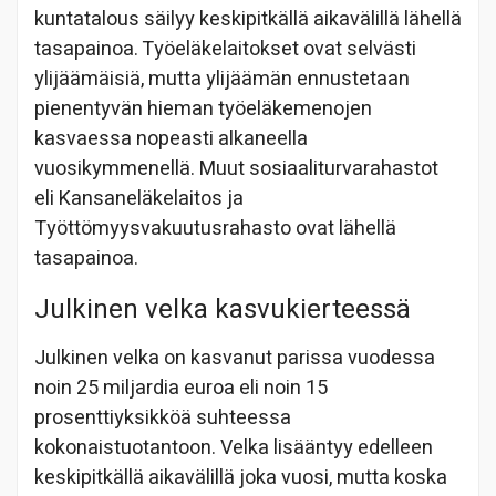
kuntatalous säilyy keskipitkällä aikavälillä lähellä
tasapainoa. Työeläkelaitokset ovat selvästi
ylijäämäisiä, mutta ylijäämän ennustetaan
pienentyvän hieman työeläkemenojen
kasvaessa nopeasti alkaneella
vuosikymmenellä. Muut sosiaaliturvarahastot
eli Kansaneläkelaitos ja
Työttömyysvakuutusrahasto ovat lähellä
tasapainoa.
Julkinen velka kasvukierteessä
Julkinen velka on kasvanut parissa vuodessa
noin 25 miljardia euroa eli noin 15
prosenttiyksikköä suhteessa
kokonaistuotantoon. Velka lisääntyy edelleen
keskipitkällä aikavälillä joka vuosi, mutta koska