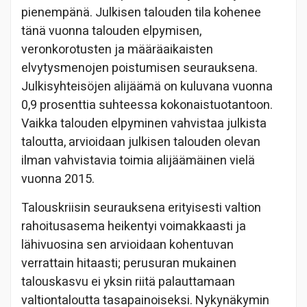
pienempänä. Julkisen talouden tila kohenee
tänä vuonna talouden elpymisen,
veronkorotusten ja määräaikaisten
elvytysmenojen poistumisen seurauksena.
Julkisyhteisöjen alijäämä on kuluvana vuonna
0,9 prosenttia suhteessa kokonaistuotantoon.
Vaikka talouden elpyminen vahvistaa julkista
taloutta, arvioidaan julkisen talouden olevan
ilman vahvistavia toimia alijäämäinen vielä
vuonna 2015.
Talouskriisin seurauksena erityisesti valtion
rahoitusasema heikentyi voimakkaasti ja
lähivuosina sen arvioidaan kohentuvan
verrattain hitaasti; perusuran mukainen
talouskasvu ei yksin riitä palauttamaan
valtiontaloutta tasapainoiseksi. Nykynäkymin