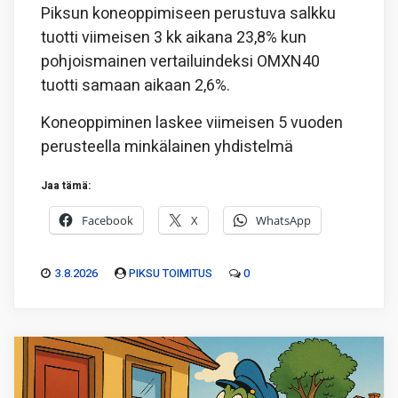
Piksun koneoppimiseen perustuva salkku
tuotti viimeisen 3 kk aikana 23,8% kun
pohjoismainen vertailuindeksi OMXN40
tuotti samaan aikaan 2,6%.
Koneoppiminen laskee viimeisen 5 vuoden
perusteella minkälainen yhdistelmä
Jaa tämä:
Facebook
X
WhatsApp
3.8.2026
PIKSU TOIMITUS
0