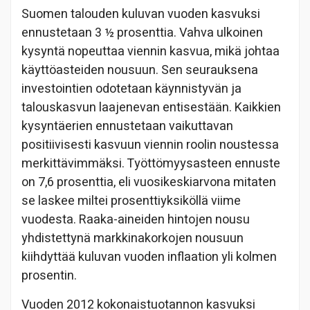
Suomen talouden kuluvan vuoden kasvuksi
ennustetaan 3 ½ prosenttia. Vahva ulkoinen
kysyntä nopeuttaa viennin kasvua, mikä johtaa
käyttöasteiden nousuun. Sen seurauksena
investointien odotetaan käynnistyvän ja
talouskasvun laajenevan entisestään. Kaikkien
kysyntäerien ennustetaan vaikuttavan
positiivisesti kasvuun viennin roolin noustessa
merkittävimmäksi. Työttömyysasteen ennuste
on 7,6 prosenttia, eli vuosikeskiarvona mitaten
se laskee miltei prosenttiyksiköllä viime
vuodesta. Raaka-aineiden hintojen nousu
yhdistettynä markkinakorkojen nousuun
kiihdyttää kuluvan vuoden inflaation yli kolmen
prosentin.
Vuoden 2012 kokonaistuotannon kasvuksi