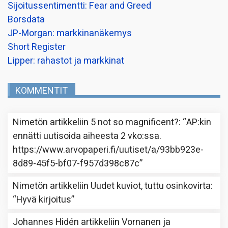
Sijoitussentimentti: Fear and Greed
Borsdata
JP-Morgan: markkinanäkemys
Short Register
Lipper: rahastot ja markkinat
KOMMENTIT
Nimetön
artikkeliin
5 not so magnificent?
: “
AP:kin
ennätti uutisoida aiheesta 2 vko:ssa.
https://www.arvopaperi.fi/uutiset/a/93bb923e-
8d89-45f5-bf07-f957d398c87c
”
Nimetön
artikkeliin
Uudet kuviot, tuttu osinkovirta
:
“
Hyvä kirjoitus
”
Johannes Hidén
artikkeliin
Vornanen ja