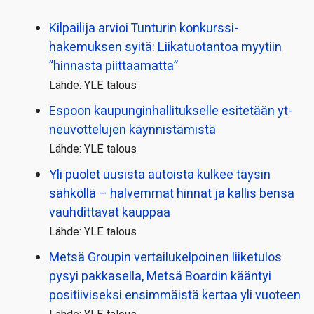
Kilpailija arvioi Tunturin konkurssi­
hakemuksen syitä: Liikatuotantoa myytiin
”hinnasta piittaamatta”
Lähde: YLE talous
Espoon kaupungin­hallitukselle esitetään yt-
neuvottelujen käynnistämistä
Lähde: YLE talous
Yli puolet uusista autoista kulkee täysin
sähköllä – halvemmat hinnat ja kallis bensa
vauhdittavat kauppaa
Lähde: YLE talous
Metsä Groupin vertailu­kelpoinen liiketulos
pysyi pakkasella, Metsä Boardin kääntyi
positiiviseksi ensimmäistä kertaa yli vuoteen