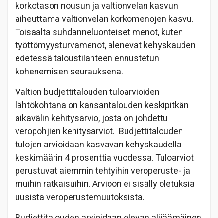
korkotason nousun ja valtionvelan kasvun
aiheuttama valtionvelan korkomenojen kasvu.
Toisaalta suhdanneluonteiset menot, kuten
työttömyysturvamenot, alenevat kehyskauden
edetessä taloustilanteen ennustetun
kohenemisen seurauksena.
Valtion budjettitalouden tuloarvioiden
lähtökohtana on kansantalouden keskipitkän
aikavälin kehitysarvio, josta on johdettu
veropohjien kehitysarviot. Budjettitalouden
tulojen arvioidaan kasvavan kehyskaudella
keskimäärin 4 prosenttia vuodessa. Tuloarviot
perustuvat aiemmin tehtyihin veroperuste- ja
muihin ratkaisuihin. Arvioon ei sisälly oletuksia
uusista veroperustemuutoksista.
Budjettitalouden arvioidaan olevan alijäämäinen