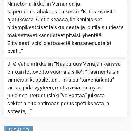
Nimetön
artikkeliin
Vornanen ja
sopeutumisrahakausien kesto
: “
Kiitos kivoista
ajatuksista. Olet oikeassa, kaikenlaisiset
pidempikestoiset laiskuudesta ja joutilaisuudesta
maksettavat kannusteet pitäisi lyhentää.
Erityisesti voisi olettaa että kansanedustajat
ovat…
”
J. V. Vahe
artikkeliin
”Naapuruus Venäjän kanssa
on kuin lottovoitto suomalaisille”
: “
Täsmentäisin
viimeistä kappalettani. Ilmaisu ”tarveharkinta”
viittaa järkevyyteen, mutta asia on myös
juridinen. Perustuslaki ”velvoittaa” julkista
sektoria huolehtimaan perusopetuksesta ja
sotesta,…
”
SISÄLTÖ