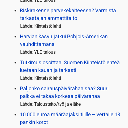
Lähde: YLE talous
Riskirakenne parvekekaiteessa? Varmista
tarkastajan ammattitaito
Lähde: Kiinteistölehti
Harvian kasvu jatkui Pohjois-Amerikan
vauhdittamana
Lähde: YLE talous
Tutkimus osoittaa: Suomen Kiinteistölehteä
luetaan kauan ja tarkasti
Lähde: Kiinteistölehti
Paljonko sairauspäivä­rahaa saa? Suuri
palkka ei takaa korkeaa päivärahaa
Lähde: Taloustaito/työ ja eläke
10 000 euroa määräajaksi tilille – vertaile 13
pankin korot