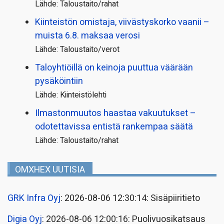
Lähde: Taloustaito/rahat
Kiinteistön omistaja, viivästyskorko vaanii –
muista 6.8. maksaa verosi
Lähde: Taloustaito/verot
Taloyhtiöillä on keinoja puuttua väärään
pysäköintiin
Lähde: Kiinteistölehti
Ilmastonmuutos haastaa vakuutukset –
odotettavissa entistä rankempaa säätä
Lähde: Taloustaito/rahat
OMXHEX UUTISIA
GRK Infra Oyj
: 2026-08-06 12:30:14: Sisäpiiritieto
Digia Oyj
: 2026-08-06 12:00:16: Puolivuosikatsaus