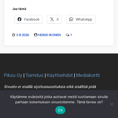
Jaa tämä:
Facebook
X
WhatsApp
3.8.2026
HEIKKI IKONEN
1
Piksu Oy
|
Toimitus
|
Käyttöehdot
|
Mediakortti
Sivusto ei sisällä sijoitussuosituksia eikä sisältöä pidä
sellaiseksi tulkita
Käytämme evästeitä jotka auttavat meitä tuottamaan sinulle
parhaan kokemuksen sivustollamme. Tämä lienee ok?
Piksu RSS
Ok