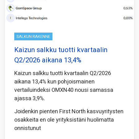
SALKUN RAKENNE
Kaizun salkku tuotti kvartaalin
Q2/2026 aikana 13,4%
Kaizun salkku tuotti kvartaalin Q2/2026
aikana 13,4% kun pohjoismainen
vertailuindeksi OMXN40 nousi samassa
ajassa 3,9%.
Joidenkin pienten First North kasvuyritysten
osakkeita en ole yrityksistäni huolimatta
onnistunut