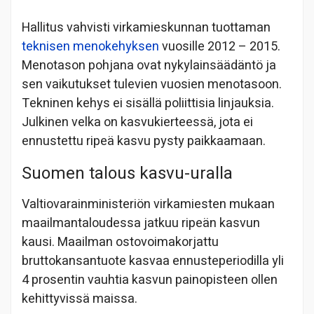
Hallitus vahvisti virkamieskunnan tuottaman
teknisen menokehyksen
vuosille 2012 – 2015.
Menotason pohjana ovat nykylainsäädäntö ja
sen vaikutukset tulevien vuosien menotasoon.
Tekninen kehys ei sisällä poliittisia linjauksia.
Julkinen velka on kasvukierteessä, jota ei
ennustettu ripeä kasvu pysty paikkaamaan.
Suomen talous kasvu-uralla
Valtiovarainministeriön virkamiesten mukaan
maailmantaloudessa jatkuu ripeän kasvun
kausi. Maailman ostovoimakorjattu
bruttokansantuote kasvaa ennusteperiodilla yli
4 prosentin vauhtia kasvun painopisteen ollen
kehittyvissä maissa.