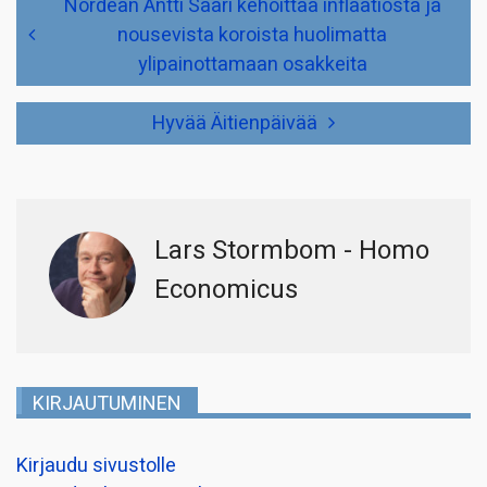
Nordean Antti Saari kehoittaa inflaatiosta ja
selaus
nousevista koroista huolimatta
ylipainottamaan osakkeita
Hyvää Äitienpäivää
Lars Stormbom - Homo
Economicus
KIRJAUTUMINEN
Kirjaudu sivustolle