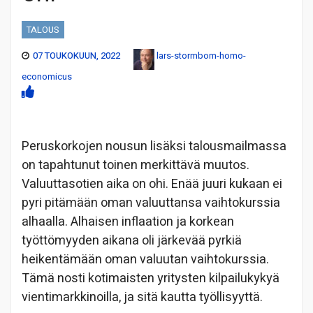
TALOUS
07 TOUKOKUUN, 2022
lars-stormbom-homo-
economicus
Peruskorkojen nousun lisäksi talousmailmassa
on tapahtunut toinen merkittävä muutos.
Valuuttasotien aika on ohi. Enää juuri kukaan ei
pyri pitämään oman valuuttansa vaihtokurssia
alhaalla. Alhaisen inflaation ja korkean
työttömyyden aikana oli järkevää pyrkiä
heikentämään oman valuutan vaihtokurssia.
Tämä nosti kotimaisten yritysten kilpailukykyä
vientimarkkinoilla, ja sitä kautta työllisyyttä.