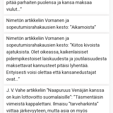
pitää parhaiten puolensa ja kansa maksaa
viulut…
”
Nimetön
artikkeliin
Vornanen ja
sopeutumisrahakausien kesto
: “
Aikamoista
”
Nimetön
artikkeliin
Vornanen ja
sopeutumisrahakausien kesto
: “
Kiitos kivoista
ajatuksista. Olet oikeassa, kaikenlaisiset
pidempikestoiset laiskuudesta ja joutilaisuudesta
maksettavat kannusteet pitäisi lyhentää.
Erityisesti voisi olettaa että kansanedustajat
ovat…
”
J. V. Vahe
artikkeliin
”Naapuruus Venäjän kanssa
on kuin lottovoitto suomalaisille”
: “
Täsmentäisin
viimeistä kappalettani. Ilmaisu ”tarveharkinta”
viittaa järkevyyteen, mutta asia on myös