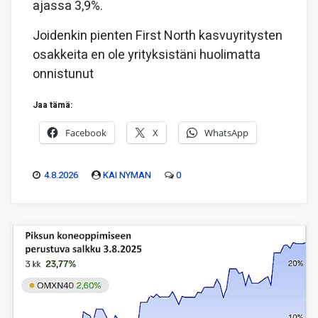
ajassa 3,9%.
Joidenkin pienten First North kasvuyritysten
osakkeita en ole yrityksistäni huolimatta
onnistunut
Jaa tämä:
Facebook
X
WhatsApp
4.8.2026
KAI NYMAN
0