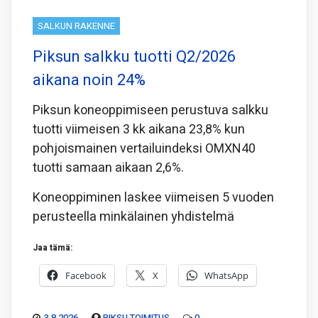
SALKUN RAKENNE
Piksun salkku tuotti Q2/2026
aikana noin 24%
Piksun koneoppimiseen perustuva salkku
tuotti viimeisen 3 kk aikana 23,8% kun
pohjoismainen vertailuindeksi OMXN40
tuotti samaan aikaan 2,6%.
Koneoppiminen laskee viimeisen 5 vuoden
perusteella minkälainen yhdistelmä
Jaa tämä:
Facebook
X
WhatsApp
3.8.2026
PIKSU TOIMITUS
0