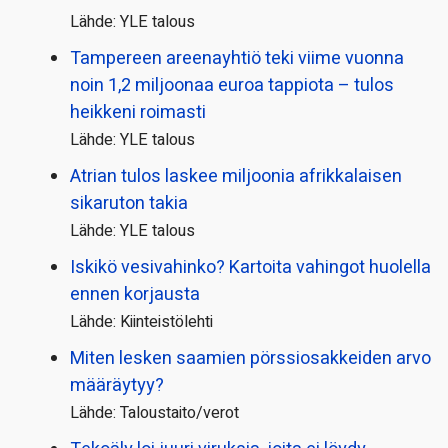
Lähde: YLE talous
Tampereen areenayhtiö teki viime vuonna
noin 1,2 miljoonaa euroa tappiota – tulos
heikkeni roimasti
Lähde: YLE talous
Atrian tulos laskee miljoonia afrikkalaisen
sikaruton takia
Lähde: YLE talous
Iskikö vesivahinko? Kartoita vahingot huolella
ennen korjausta
Lähde: Kiinteistölehti
Miten lesken saamien pörssi­osakkeiden arvo
määräytyy?
Lähde: Taloustaito/verot