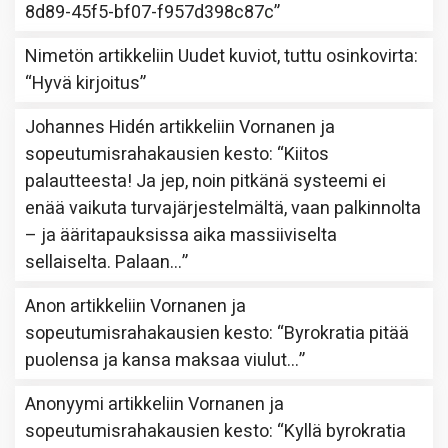
8d89-45f5-bf07-f957d398c87c
”
Nimetön
artikkeliin
Uudet kuviot, tuttu osinkovirta
:
“
Hyvä kirjoitus
”
Johannes Hidén
artikkeliin
Vornanen ja
sopeutumisrahakausien kesto
: “
Kiitos
palautteesta! Ja jep, noin pitkänä systeemi ei
enää vaikuta turvajärjestelmältä, vaan palkinnolta
– ja ääritapauksissa aika massiiviselta
sellaiselta. Palaan…
”
Anon
artikkeliin
Vornanen ja
sopeutumisrahakausien kesto
: “
Byrokratia pitää
puolensa ja kansa maksaa viulut…
”
Anonyymi
artikkeliin
Vornanen ja
sopeutumisrahakausien kesto
: “
Kyllä byrokratia