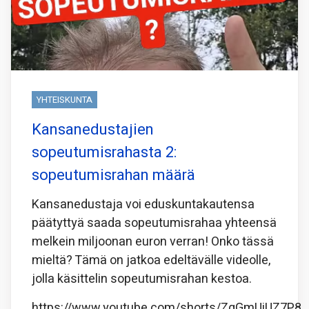
YHTEISKUNTA
Kansanedustajien
sopeutumisrahasta 2:
sopeutumisrahan määrä
Kansanedustaja voi eduskuntakautensa
päätyttyä saada sopeutumisrahaa yhteensä
melkein miljoonan euron verran! Onko tässä
mieltä? Tämä on jatkoa edeltävälle videolle,
jolla käsittelin sopeutumisrahan kestoa.
https://www.youtube.com/shorts/ZqGmUiUZ7P8