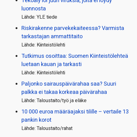
Tekoäly loi juuri viruksia, joita ei löydy
luonnosta
Lähde: YLE tiede
Riskirakenne parvekekaiteessa? Varmista
tarkastajan ammattitaito
Lähde: Kiinteistölehti
Tutkimus osoittaa: Suomen Kiinteistölehteä
luetaan kauan ja tarkasti
Lähde: Kiinteistölehti
Paljonko sairauspäivä­rahaa saa? Suuri
palkka ei takaa korkeaa päivärahaa
Lähde: Taloustaito/työ ja eläke
10 000 euroa määräajaksi tilille – vertaile 13
pankin korot
Lähde: Taloustaito/rahat