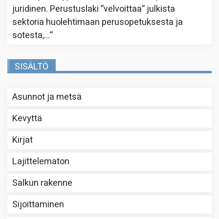
juridinen. Perustuslaki ”velvoittaa” julkista
sektoria huolehtimaan perusopetuksesta ja
sotesta,…
”
SISÄLTÖ
Asunnot ja metsä
Kevyttä
Kirjat
Lajittelematon
Salkun rakenne
Sijoittaminen