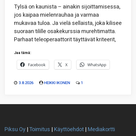
Tylsä on kaunista – ainakin sijoittamisessa,
jos kaipaa mielenrauhaa ja varmaa
mukavaa tuloa. Ja vielä sellaista, joka kilisee
suoraan tilille osakekurssia murehtimatta.
Parhaat teleoperaattorit täyttävät kriteerit,
Jaa tämä:
Facebook
X
WhatsApp
3.8.2026
HEIKKI IKONEN
1
Piksu Oy
|
Toimitus
|
Käyttöehdot
|
Mediakortti