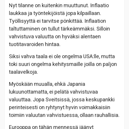
Nyt tilanne on kuitenkin muuttunut. Inflaatio
laukkaa ja työntekijöistä jopa kilpaillaan.
Työllisyyttä ei tarvitse pönkittää. Inflaation
taltuttaminen on tullut tärkeämmäksi. Silloin
vahvistuva valuutta on hyväksi alentaen
tuotitavaroiden hintaa.
Siksi vahva taala ei ole ongelma USA:lle, mutta
toki suuri ongelma kehitysmaille joilla on paljon
taalavelkoja.
Myöskään muualla, ehkä Japania
lukuunottamatta, ei pelätä vahvistuvaa
valuuttaa. Jopa Sveitsissä, jossa keskupankki
perinteisesti on ryhtynyt hyvin voimakkaisiin
toimiin valuutan vahvistuessa, ollaan rauhallisia.
Eurooppa on tähän mennessä jäänyt