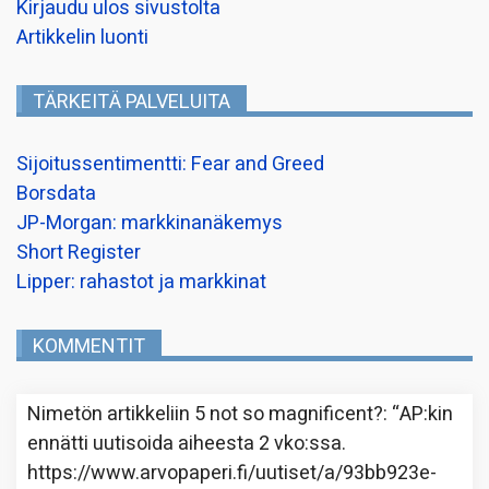
Kirjaudu ulos sivustolta
Artikkelin luonti
TÄRKEITÄ PALVELUITA
Sijoitussentimentti: Fear and Greed
Borsdata
JP-Morgan: markkinanäkemys
Short Register
Lipper: rahastot ja markkinat
KOMMENTIT
Nimetön
artikkeliin
5 not so magnificent?
: “
AP:kin
ennätti uutisoida aiheesta 2 vko:ssa.
https://www.arvopaperi.fi/uutiset/a/93bb923e-