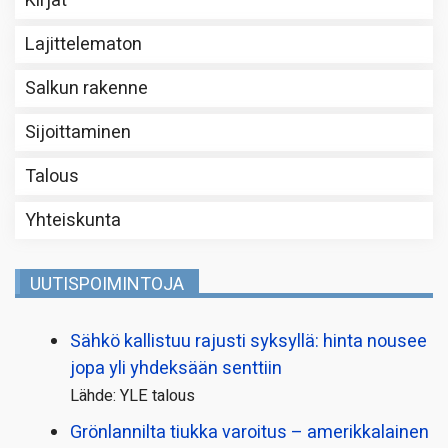
Kirjat
Lajittelematon
Salkun rakenne
Sijoittaminen
Talous
Yhteiskunta
UUTISPOIMINTOJA
Sähkö kallistuu rajusti syksyllä: hinta nousee
jopa yli yhdeksään senttiin
Lähde: YLE talous
Grönlannilta tiukka varoitus – amerikkalainen