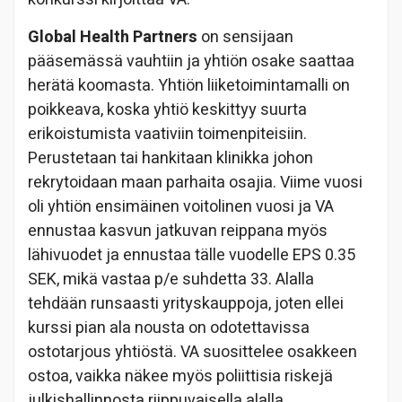
Global Health Partners
on sensijaan
pääsemässä vauhtiin ja yhtiön osake saattaa
herätä koomasta. Yhtiön liiketoimintamalli on
poikkeava, koska yhtiö keskittyy suurta
erikoistumista vaativiin toimenpiteisiin.
Perustetaan tai hankitaan klinikka johon
rekrytoidaan maan parhaita osajia. Viime vuosi
oli yhtiön ensimäinen voitolinen vuosi ja VA
ennustaa kasvun jatkuvan reippana myös
lähivuodet ja ennustaa tälle vuodelle EPS 0.35
SEK, mikä vastaa p/e suhdetta 33. Alalla
tehdään runsaasti yrityskauppoja, joten ellei
kurssi pian ala nousta on odotettavissa
ostotarjous yhtiöstä. VA suosittelee osakkeen
ostoa, vaikka näkee myös poliittisia riskejä
julkishallinnosta riippuvaisella alalla.