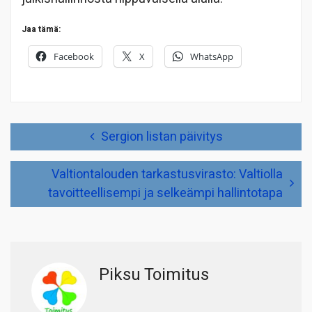
Jaa tämä:
Facebook
X
WhatsApp
Artikkelien
Sergion listan päivitys
selaus
Valtiontalouden tarkastusvirasto: Valtiolla
tavoitteellisempi ja selkeämpi hallintotapa
Piksu Toimitus