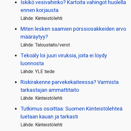
Iskikö vesivahinko? Kartoita vahingot huolella
ennen korjausta
Lähde: Kiinteistölehti
Miten lesken saamien pörssi­osakkeiden arvo
määräytyy?
Lähde: Taloustaito/verot
Tekoäly loi juuri viruksia, joita ei löydy
luonnosta
Lähde: YLE tiede
Riskirakenne parvekekaiteessa? Varmista
tarkastajan ammattitaito
Lähde: Kiinteistölehti
Tutkimus osoittaa: Suomen Kiinteistölehteä
luetaan kauan ja tarkasti
Lähde: Kiinteistölehti