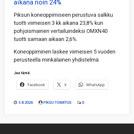
aikana noin 24%
Piksun koneoppimiseen perustuva salkku
tuotti viimeisen 3 kk aikana 23,8% kun
pohjoismainen vertailuindeksi OMXN40
tuotti samaan aikaan 2,6%.
Koneoppiminen laskee viimeisen 5 vuoden
perusteella minkälainen yhdistelmä
Jaa tämä:
Facebook
X
WhatsApp
3.8.2026
PIKSU TOIMITUS
0