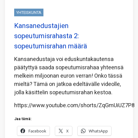
YHTEISKUNTA
Kansanedustajien
sopeutumisrahasta 2:
sopeutumisrahan määrä
Kansanedustaja voi eduskuntakautensa
päätyttyä saada sopeutumisrahaa yhteensä
melkein miljoonan euron verran! Onko tässä
mieltä? Tämä on jatkoa edeltävälle videolle,
jolla käsittelin sopeutumisrahan kestoa.
https://www.youtube.com/shorts/ZqGmUiUZ7P8
Jaa tämä:
Facebook
X
WhatsApp