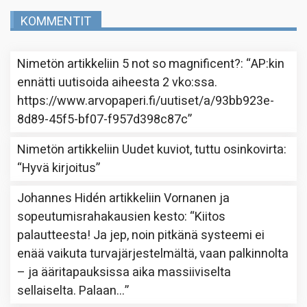
KOMMENTIT
Nimetön
artikkeliin
5 not so magnificent?
: “
AP:kin
ennätti uutisoida aiheesta 2 vko:ssa.
https://www.arvopaperi.fi/uutiset/a/93bb923e-
8d89-45f5-bf07-f957d398c87c
”
Nimetön
artikkeliin
Uudet kuviot, tuttu osinkovirta
:
“
Hyvä kirjoitus
”
Johannes Hidén
artikkeliin
Vornanen ja
sopeutumisrahakausien kesto
: “
Kiitos
palautteesta! Ja jep, noin pitkänä systeemi ei
enää vaikuta turvajärjestelmältä, vaan palkinnolta
– ja ääritapauksissa aika massiiviselta
sellaiselta. Palaan…
”