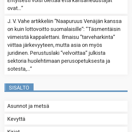
Erityisesti voisi olettaa että kansanedustajat
ovat…
”
J. V. Vahe
artikkeliin
”Naapuruus Venäjän kanssa
on kuin lottovoitto suomalaisille”
: “
Täsmentäisin
viimeistä kappalettani. Ilmaisu ”tarveharkinta”
viittaa järkevyyteen, mutta asia on myös
juridinen. Perustuslaki ”velvoittaa” julkista
sektoria huolehtimaan perusopetuksesta ja
sotesta,…
”
SISÄLTÖ
Asunnot ja metsä
Kevyttä