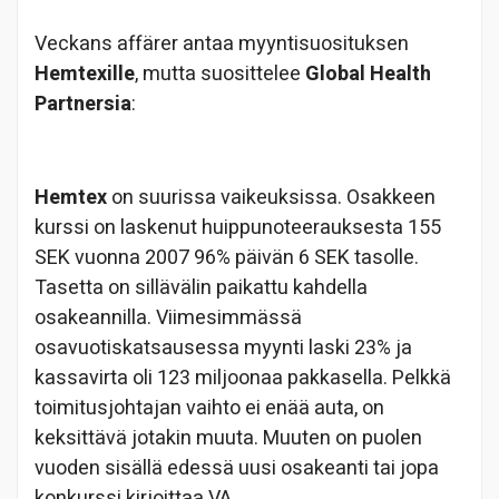
Veckans affärer antaa myyntisuosituksen
Hemtexille
, mutta suosittelee
Global Health
Partnersia
:
Hemtex
on suurissa vaikeuksissa. Osakkeen
kurssi on laskenut huippunoteerauksesta 155
SEK vuonna 2007 96% päivän 6 SEK tasolle.
Tasetta on sillävälin paikattu kahdella
osakeannilla. Viimesimmässä
osavuotiskatsausessa myynti laski 23% ja
kassavirta oli 123 miljoonaa pakkasella. Pelkkä
toimitusjohtajan vaihto ei enää auta, on
keksittävä jotakin muuta. Muuten on puolen
vuoden sisällä edessä uusi osakeanti tai jopa
konkurssi kirjoittaa VA.