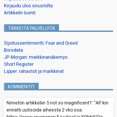
Kirjaudu ulos sivustolta
Artikkelin luonti
TÄRKEITÄ PALVELUITA
Sijoitussentimentti: Fear and Greed
Borsdata
JP-Morgan: markkinanäkemys
Short Register
Lipper: rahastot ja markkinat
KOMMENTIT
Nimetön
artikkeliin
5 not so magnificent?
: “
AP:kin
ennätti uutisoida aiheesta 2 vko:ssa.