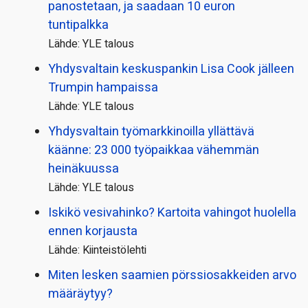
panostetaan, ja saadaan 10 euron
tuntipalkka
Lähde: YLE talous
Yhdysvaltain keskuspankin Lisa Cook jälleen
Trumpin hampaissa
Lähde: YLE talous
Yhdysvaltain työmarkkinoilla yllättävä
käänne: 23 000 työpaikkaa vähemmän
heinäkuussa
Lähde: YLE talous
Iskikö vesivahinko? Kartoita vahingot huolella
ennen korjausta
Lähde: Kiinteistölehti
Miten lesken saamien pörssi­osakkeiden arvo
määräytyy?