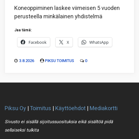
Koneoppiminen laskee viimeisen 5 vuoden
perusteella minkälainen yhdistelmä
Jaa tämä:
Facebook
X
WhatsApp
3.8.2026
PIKSU TOIMITUS
0
Piksu Oy
|
Toimitus
|
Käyttöehdot
|
Mediakortti
Sivusto ei sisällä sijoitussuosituksia eikä sisältöä pidä
sellaiseksi tulkita