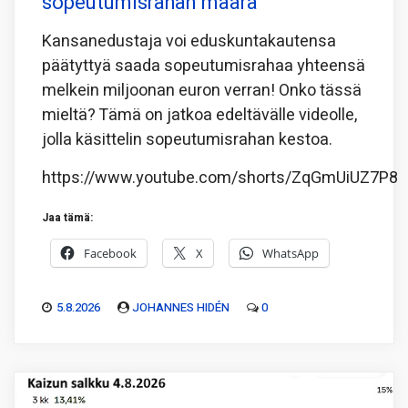
sopeutumisrahan määrä
Kansanedustaja voi eduskuntakautensa
päätyttyä saada sopeutumisrahaa yhteensä
melkein miljoonan euron verran! Onko tässä
mieltä? Tämä on jatkoa edeltävälle videolle,
jolla käsittelin sopeutumisrahan kestoa.
https://www.youtube.com/shorts/ZqGmUiUZ7P8
Jaa tämä:
Facebook
X
WhatsApp
5.8.2026
JOHANNES HIDÉN
0