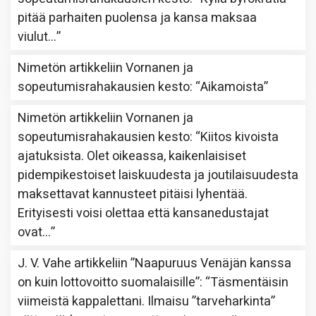
pitää parhaiten puolensa ja kansa maksaa
viulut…
”
Nimetön
artikkeliin
Vornanen ja
sopeutumisrahakausien kesto
: “
Aikamoista
”
Nimetön
artikkeliin
Vornanen ja
sopeutumisrahakausien kesto
: “
Kiitos kivoista
ajatuksista. Olet oikeassa, kaikenlaisiset
pidempikestoiset laiskuudesta ja joutilaisuudesta
maksettavat kannusteet pitäisi lyhentää.
Erityisesti voisi olettaa että kansanedustajat
ovat…
”
J. V. Vahe
artikkeliin
”Naapuruus Venäjän kanssa
on kuin lottovoitto suomalaisille”
: “
Täsmentäisin
viimeistä kappalettani. Ilmaisu ”tarveharkinta”