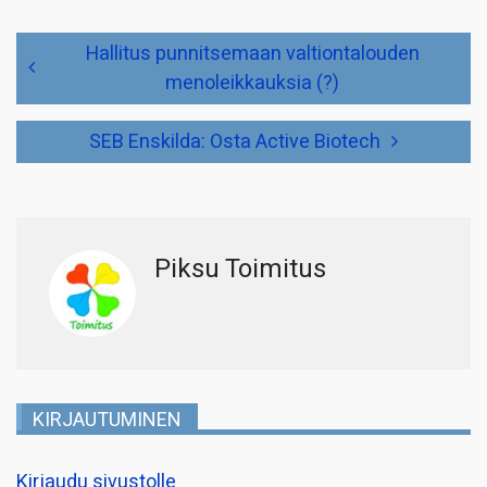
Artikkelien
Hallitus punnitsemaan valtiontalouden
selaus
menoleikkauksia (?)
SEB Enskilda: Osta Active Biotech
Piksu Toimitus
KIRJAUTUMINEN
Kirjaudu sivustolle