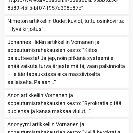
https://www.arvopaperi.fi/uutiset/a/93bb923e-
8d89-45f5-bf07-f957d398c87c
”
Nimetön
artikkeliin
Uudet kuviot, tuttu osinkovirta
:
“
Hyvä kirjoitus
”
Johannes Hidén
artikkeliin
Vornanen ja
sopeutumisrahakausien kesto
: “
Kiitos
palautteesta! Ja jep, noin pitkänä systeemi ei
enää vaikuta turvajärjestelmältä, vaan palkinnolta
– ja ääritapauksissa aika massiiviselta
sellaiselta. Palaan…
”
Anon
artikkeliin
Vornanen ja
sopeutumisrahakausien kesto
: “
Byrokratia pitää
puolensa ja kansa maksaa viulut…
”
Anonyymi
artikkeliin
Vornanen ja
sopeutumisrahakausien kesto
: “
Kyllä byrokratia