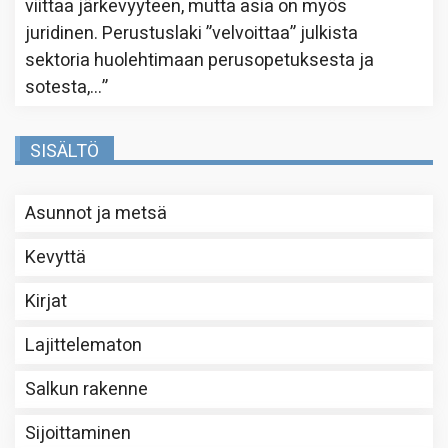
viittaa järkevyyteen, mutta asia on myös
juridinen. Perustuslaki ”velvoittaa” julkista
sektoria huolehtimaan perusopetuksesta ja
sotesta,…
”
SISÄLTÖ
Asunnot ja metsä
Kevyttä
Kirjat
Lajittelematon
Salkun rakenne
Sijoittaminen