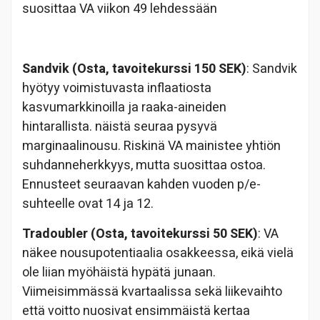
suosittaa VA viikon 49 lehdessään
Sandvik (Osta, tavoitekurssi 150 SEK)
: Sandvik
hyötyy voimistuvasta inflaatiosta
kasvumarkkinoilla ja raaka-aineiden
hintarallista. näistä seuraa pysyvä
marginaalinousu. Riskinä VA mainistee yhtiön
suhdanneherkkyys, mutta suosittaa ostoa.
Ennusteet seuraavan kahden vuoden p/e-
suhteelle ovat 14 ja 12.
Tradoubler (Osta, tavoitekurssi 50 SEK)
: VA
näkee nousupotentiaalia osakkeessa, eikä vielä
ole liian myöhäistä hypätä junaan.
Viimeisimmässä kvartaalissa sekä liikevaihto
että voitto nuosivat ensimmäistä kertaa