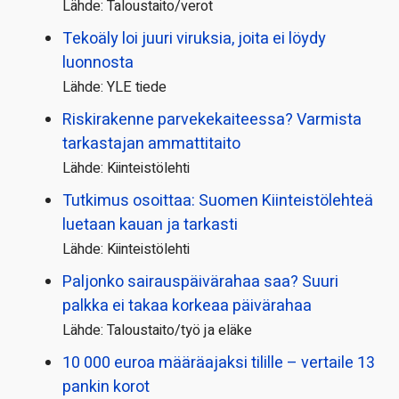
Lähde: Taloustaito/verot
Tekoäly loi juuri viruksia, joita ei löydy
luonnosta
Lähde: YLE tiede
Riskirakenne parvekekaiteessa? Varmista
tarkastajan ammattitaito
Lähde: Kiinteistölehti
Tutkimus osoittaa: Suomen Kiinteistölehteä
luetaan kauan ja tarkasti
Lähde: Kiinteistölehti
Paljonko sairauspäivä­rahaa saa? Suuri
palkka ei takaa korkeaa päivärahaa
Lähde: Taloustaito/työ ja eläke
10 000 euroa määräajaksi tilille – vertaile 13
pankin korot