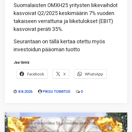
Suomalaisten OMXH25 yritysten liikevaihdot
kasvoivat Q2/2025 keskimäärin 7% vuoden
takaiseen verrattuna ja liiketulokset (EBIT)
kasvoivat peräti 35%.
Seurantaan on tällä kertaa otettu myös
investoidun pääoman tuotto
Jaa tämä:
Facebook
X
WhatsApp
8.8.2026
PIKSU TOIMITUS
0