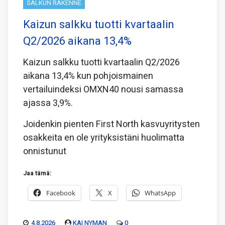
SALKUN RAKENNE
Kaizun salkku tuotti kvartaalin
Q2/2026 aikana 13,4%
Kaizun salkku tuotti kvartaalin Q2/2026
aikana 13,4% kun pohjoismainen
vertailuindeksi OMXN40 nousi samassa
ajassa 3,9%.
Joidenkin pienten First North kasvuyritysten
osakkeita en ole yrityksistäni huolimatta
onnistunut
Jaa tämä:
Facebook
X
WhatsApp
4.8.2026
KAI NYMAN
0