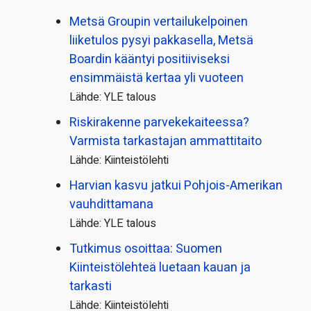
Metsä Groupin vertailu­kelpoinen
liiketulos pysyi pakkasella, Metsä
Boardin kääntyi positiiviseksi
ensimmäistä kertaa yli vuoteen
Lähde: YLE talous
Riskirakenne parvekekaiteessa?
Varmista tarkastajan ammattitaito
Lähde: Kiinteistölehti
Harvian kasvu jatkui Pohjois-Amerikan
vauhdittamana
Lähde: YLE talous
Tutkimus osoittaa: Suomen
Kiinteistölehteä luetaan kauan ja
tarkasti
Lähde: Kiinteistölehti