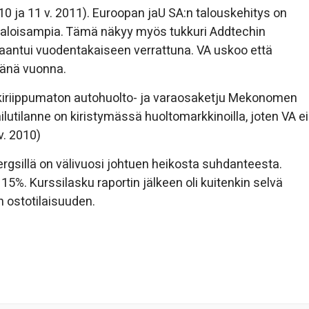
2010 ja 11 v. 2011). Euroopan jaU SA:n talouskehitys on
aloisampia. Tämä näkyy myös tukkuri Addtechin
plaantui vuodentakaiseen verrattuna. VA uskoo että
 tänä vuonna.
kiriippumaton autohuolto- ja varaosaketju Mekonomen
ilutilanne on kiristymässä huoltomarkkinoilla, joten VA ei
v. 2010)
rgsillä on välivuosi johtuen heikosta suhdanteesta.
 15%. Kurssilasku raportin jälkeen oli kuitenkin selvä
n ostotilaisuuden.