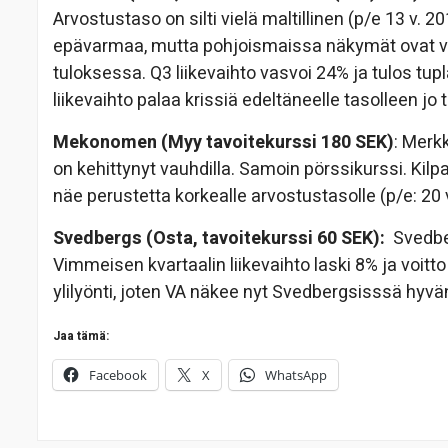
Arvostustaso on silti vielä maltillinen (p/e 13 v. 
epävarmaa, mutta pohjoismaissa näkymät ovat v
tuloksessa. Q3 liikevaihto vasvoi 24% ja tulos tu
liikevaihto palaa krissiä edeltäneelle tasolleen jo
Mekonomen (Myy tavoitekurssi 180 SEK)
: Merk
on kehittynyt vauhdilla. Samoin pörssikurssi. Kilpa
näe perustetta korkealle arvostustasolle (p/e: 20 
Svedbergs (Osta, tavoitekurssi 60 SEK):
Svedbe
Vimmeisen kvartaalin liikevaihto laski 8% ja voitto
ylilyönti, joten VA näkee nyt Svedbergsisssä hyvä
Jaa tämä:
Facebook
X
WhatsApp