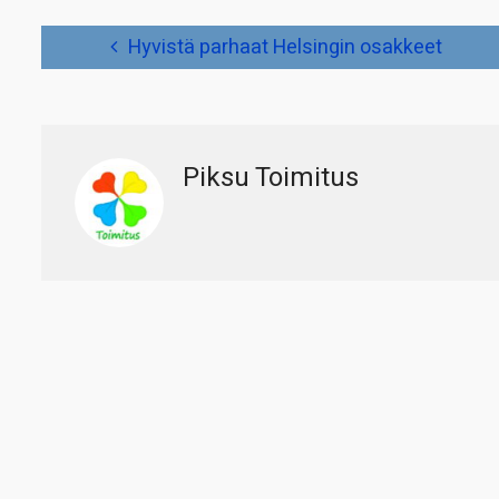
Artikkelien
Hyvistä parhaat Helsingin osakkeet
selaus
Piksu Toimitus