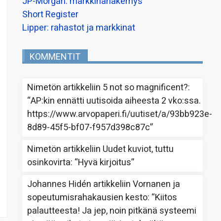
JP-Morgan: markkinanäkemys
Short Register
Lipper: rahastot ja markkinat
KOMMENTIT
Nimetön
artikkeliin
5 not so magnificent?
:
“
AP:kin ennätti uutisoida aiheesta 2 vko:ssa.
https://www.arvopaperi.fi/uutiset/a/93bb923e-
8d89-45f5-bf07-f957d398c87c
”
Nimetön
artikkeliin
Uudet kuviot, tuttu
osinkovirta
: “
Hyvä kirjoitus
”
Johannes Hidén
artikkeliin
Vornanen ja
sopeutumisrahakausien kesto
: “
Kiitos
palautteesta! Ja jep, noin pitkänä systeemi