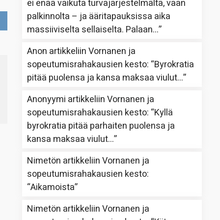
ei enää vaikuta turvajärjestelmältä, vaan
palkinnolta – ja ääritapauksissa aika
massiiviselta sellaiselta. Palaan…
”
Anon
artikkeliin
Vornanen ja
sopeutumisrahakausien kesto
: “
Byrokratia
pitää puolensa ja kansa maksaa viulut…
”
Anonyymi
artikkeliin
Vornanen ja
sopeutumisrahakausien kesto
: “
Kyllä
byrokratia pitää parhaiten puolensa ja
kansa maksaa viulut…
”
Nimetön
artikkeliin
Vornanen ja
sopeutumisrahakausien kesto
:
“
Aikamoista
”
Nimetön
artikkeliin
Vornanen ja