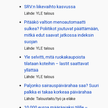
SRV:n liikevaihto kasvussa
Lähde: YLE talous
Pitääkö valtion menoautomaatti
sulkea? Poliitikot joutuvat päättämään,
mitkä edut saavat jatkossa indeksin
suojan
Lähde: YLE talous
Yle selvitti, mitä ruokakaupoista
tilataan koteihin – lastit saattavat
yllättää
Lähde: YLE talous
Paljonko sairauspäivä­rahaa saa? Suuri
palkka ei takaa korkeaa päivärahaa
Lähde: Taloustaito/työ ja eläke
10 000 euroa määräajaksi tilille –