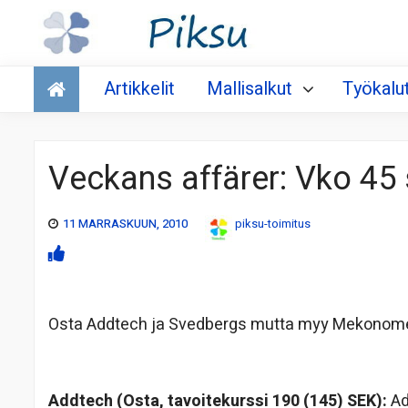
Talous
Artikkelit
Mallisalkut
Työkalu
Veckans affärer: Vko 45
11 MARRASKUUN, 2010
piksu-toimitus
Osta Addtech ja Svedbergs mutta myy Mekonomen
Addtech (Osta, tavoitekurssi 190 (145) SEK):
Ad