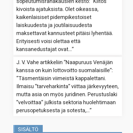
sopeutumisrahakausien kesto
: “
Kiitos
kivoista ajatuksista. Olet oikeassa,
kaikenlaisiset pidempikestoiset
laiskuudesta ja joutilaisuudesta
maksettavat kannusteet pitäisi lyhentää.
Erityisesti voisi olettaa että
kansanedustajat ovat…
”
J. V. Vahe
artikkeliin
”Naapuruus Venäjän
kanssa on kuin lottovoitto suomalaisille”
:
“
Täsmentäisin viimeistä kappalettani.
Ilmaisu ”tarveharkinta” viittaa järkevyyteen,
mutta asia on myös juridinen. Perustuslaki
”velvoittaa” julkista sektoria huolehtimaan
perusopetuksesta ja sotesta,…
”
SISÄLTÖ