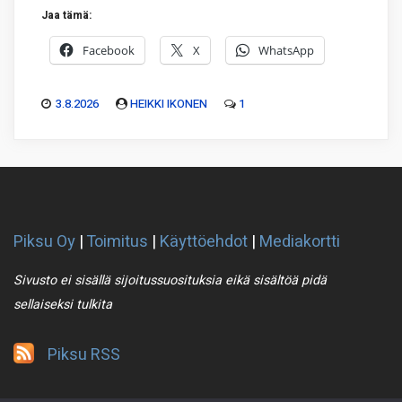
Jaa tämä:
Facebook
X
WhatsApp
3.8.2026
HEIKKI IKONEN
1
Piksu Oy
|
Toimitus
|
Käyttöehdot
|
Mediakortti
Sivusto ei sisällä sijoitussuosituksia eikä sisältöä pidä
sellaiseksi tulkita
Piksu RSS