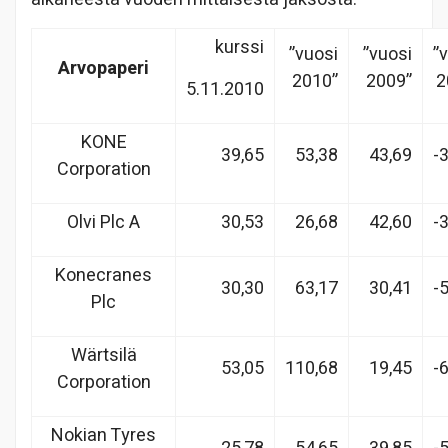
kurssi
”vuosi
”vuosi
”
Arvopaperi
2010”
2009”
2
5.11.2010
KONE
39,65
53,38
43,69
-
Corporation
Olvi Plc A
30,53
26,68
42,60
-
Konecranes
30,30
63,17
30,41
-
Plc
Wärtsilä
53,05
110,68
19,45
-
Corporation
Nokian Tyres