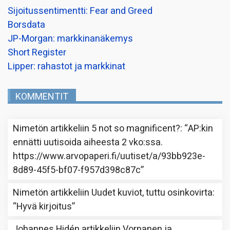
Sijoitussentimentti: Fear and Greed
Borsdata
JP-Morgan: markkinanäkemys
Short Register
Lipper: rahastot ja markkinat
KOMMENTIT
Nimetön
artikkeliin
5 not so magnificent?
: “
AP:kin
ennätti uutisoida aiheesta 2 vko:ssa.
https://www.arvopaperi.fi/uutiset/a/93bb923e-
8d89-45f5-bf07-f957d398c87c
”
Nimetön
artikkeliin
Uudet kuviot, tuttu osinkovirta
:
“
Hyvä kirjoitus
”
Johannes Hidén
artikkeliin
Vornanen ja