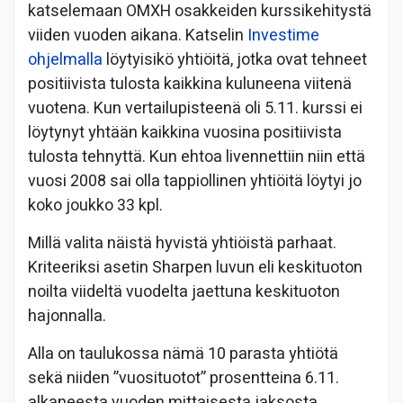
katselemaan OMXH osakkeiden kurssikehitystä
viiden vuoden aikana. Katselin
Investime
ohjelmalla
löytyisikö yhtiöitä, jotka ovat tehneet
positiivista tulosta kaikkina kuluneena viitenä
vuotena. Kun vertailupisteenä oli 5.11. kurssi ei
löytynyt yhtään kaikkina vuosina positiivista
tulosta tehnyttä. Kun ehtoa livennettiin niin että
vuosi 2008 sai olla tappiollinen yhtiöitä löytyi jo
koko joukko 33 kpl.
Millä valita näistä hyvistä yhtiöistä parhaat.
Kriteeriksi asetin Sharpen luvun eli keskituoton
noilta viideltä vuodelta jaettuna keskituoton
hajonnalla.
Alla on taulukossa nämä 10 parasta yhtiötä
sekä niiden ”vuosituotot” prosentteina 6.11.
alkaneesta vuoden mittaisesta jaksosta.