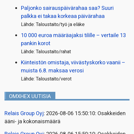
Paljonko sairauspäivä­rahaa saa? Suuri
palkka ei takaa korkeaa päivärahaa
Lähde: Taloustaito/työ ja eläke
10 000 euroa määräajaksi tilille – vertaile 13
pankin korot
Lähde: Taloustaito/rahat
Kiinteistön omistaja, viivästyskorko vaanii –
muista 6.8. maksaa verosi
Lähde: Taloustaito/verot
OMXHEX UUTISIA
Relais Group Oyj
: 2026-08-06 15:50:10: Osakkeiden
ääni- ja kokonaismäärä