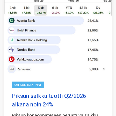
SALKUN RAKENNE
Piksun salkku tuotti Q2/2026
aikana noin 24%
Piksun koneoppimiseen perustuva salkku