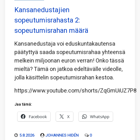
Kansanedustajien
sopeutumisrahasta 2:
sopeutumisrahan määrä
Kansanedustaja voi eduskuntakautensa
päätyttyä saada sopeutumisrahaa yhteensä
melkein miljoonan euron verran! Onko tässä
mieltä? Tämä on jatkoa edeltävälle videolle,
jolla käsittelin sopeutumisrahan kestoa.
https://www.youtube.com/shorts/ZqGmUiUZ7P8
Jaa tämä:
Facebook
X
WhatsApp
5.8.2026
JOHANNES HIDÉN
0