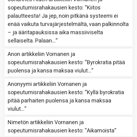
sopeutumisrahakausien kesto
: “
Kiitos
palautteesta! Ja jep, noin pitkänä systeemi ei
enää vaikuta turvajärjestelmältä, vaan palkinnolta
– ja ääritapauksissa aika massiiviselta
sellaiselta. Palaan…
”
Anon
artikkeliin
Vornanen ja
sopeutumisrahakausien kesto
: “
Byrokratia pitää
puolensa ja kansa maksaa viulut…
”
Anonyymi
artikkeliin
Vornanen ja
sopeutumisrahakausien kesto
: “
Kyllä byrokratia
pitää parhaiten puolensa ja kansa maksaa
viulut…
”
Nimetön
artikkeliin
Vornanen ja
sopeutumisrahakausien kesto
: “
Aikamoista
”