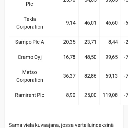
25,78
54,65
39,85
-
Plc
Tekla
9,14
46,01
46,60
-
Corporation
Sampo Plc A
20,35
23,71
8,44
-
Cramo Oyj
16,78
48,50
99,65
-
Metso
36,37
82,86
69,13
-
Corporation
Ramirent Plc
8,90
25,00
119,08
-
Sama vielä kuvaajana, jossa vertailuindeksinä