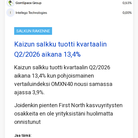
SALKUN RAKENNE
Kaizun salkku tuotti kvartaalin
Q2/2026 aikana 13,4%
Kaizun salkku tuotti kvartaalin Q2/2026
aikana 13,4% kun pohjoismainen
vertailuindeksi OMXN40 nousi samassa
ajassa 3,9%.
Joidenkin pienten First North kasvuyritysten
osakkeita en ole yrityksistäni huolimatta
onnistunut
Jaa tämä: