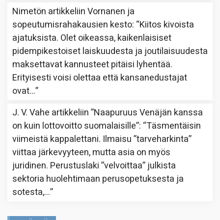
Nimetön
artikkeliin
Vornanen ja
sopeutumisrahakausien kesto
: “
Kiitos kivoista
ajatuksista. Olet oikeassa, kaikenlaisiset
pidempikestoiset laiskuudesta ja joutilaisuudesta
maksettavat kannusteet pitäisi lyhentää.
Erityisesti voisi olettaa että kansanedustajat
ovat…
”
J. V. Vahe
artikkeliin
”Naapuruus Venäjän kanssa
on kuin lottovoitto suomalaisille”
: “
Täsmentäisin
viimeistä kappalettani. Ilmaisu ”tarveharkinta”
viittaa järkevyyteen, mutta asia on myös
juridinen. Perustuslaki ”velvoittaa” julkista
sektoria huolehtimaan perusopetuksesta ja
sotesta,…
”