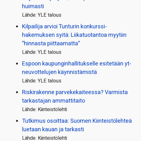
huimasti
Lähde: YLE talous
Kilpailija arvioi Tunturin konkurssi­
hakemuksen syitä: Liikatuotantoa myytiin
”hinnasta piittaamatta”
Lähde: YLE talous
Espoon kaupungin­hallitukselle esitetään yt-
neuvottelujen käynnistämistä
Lähde: YLE talous
Riskirakenne parvekekaiteessa? Varmista
tarkastajan ammattitaito
Lähde: Kiinteistölehti
Tutkimus osoittaa: Suomen Kiinteistölehteä
luetaan kauan ja tarkasti
Lähde: Kiinteistölehti