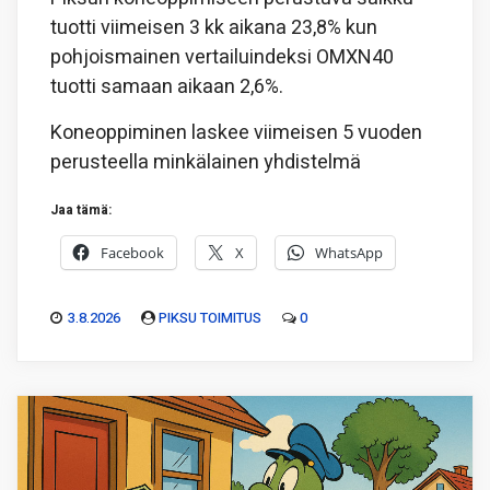
tuotti viimeisen 3 kk aikana 23,8% kun
pohjoismainen vertailuindeksi OMXN40
tuotti samaan aikaan 2,6%.
Koneoppiminen laskee viimeisen 5 vuoden
perusteella minkälainen yhdistelmä
Jaa tämä:
Facebook
X
WhatsApp
3.8.2026
PIKSU TOIMITUS
0