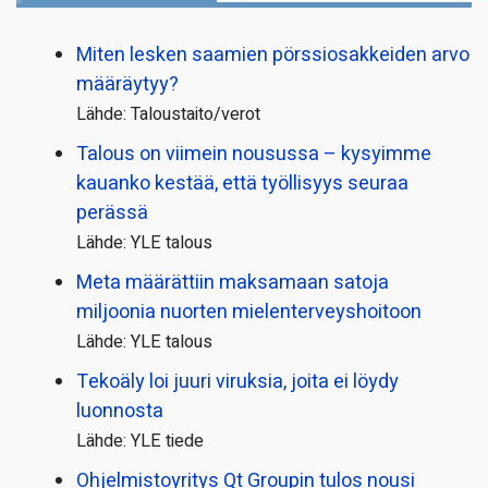
Miten lesken saamien pörssi­osakkeiden arvo
määräytyy?
Lähde: Taloustaito/verot
Talous on viimein nousussa – kysyimme
kauanko kestää, että työllisyys seuraa
perässä
Lähde: YLE talous
Meta määrättiin maksamaan satoja
miljoonia nuorten mielenterveyshoitoon
Lähde: YLE talous
Tekoäly loi juuri viruksia, joita ei löydy
luonnosta
Lähde: YLE tiede
Ohjelmistoyritys Qt Groupin tulos nousi