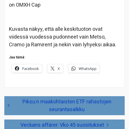
on OMXH Cap
Kuvasta näkyy, että alle keskituoton ovat
viidessä vuodessa pudonneet vain Metso,
Cramo ja Ramirent ja nekin vain lyhyeksi aikaa.
Jaa tämä:
Facebook
X
WhatsApp
Artikkelien
Piksu:n maakohtaisten ETF rahastojen
selaus
seurantasalkku
Veckans affärer: Vko 45 suositukset