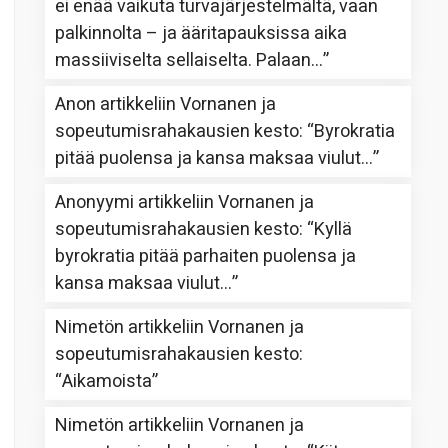
ei enää vaikuta turvajärjestelmältä, vaan
palkinnolta – ja ääritapauksissa aika
massiiviselta sellaiselta. Palaan…
”
Anon
artikkeliin
Vornanen ja
sopeutumisrahakausien kesto
: “
Byrokratia
pitää puolensa ja kansa maksaa viulut…
”
Anonyymi
artikkeliin
Vornanen ja
sopeutumisrahakausien kesto
: “
Kyllä
byrokratia pitää parhaiten puolensa ja
kansa maksaa viulut…
”
Nimetön
artikkeliin
Vornanen ja
sopeutumisrahakausien kesto
:
“
Aikamoista
”
Nimetön
artikkeliin
Vornanen ja