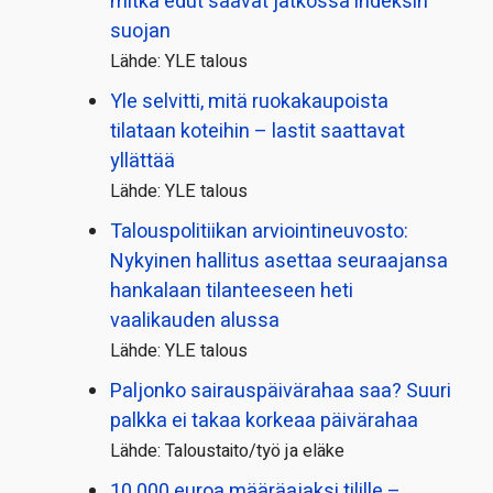
mitkä edut saavat jatkossa indeksin
suojan
Lähde: YLE talous
Yle selvitti, mitä ruokakaupoista
tilataan koteihin – lastit saattavat
yllättää
Lähde: YLE talous
Talous­politiikan arviointi­neuvosto:
Nykyinen hallitus asettaa seuraajansa
hankalaan tilanteeseen heti
vaalikauden alussa
Lähde: YLE talous
Paljonko sairauspäivä­rahaa saa? Suuri
palkka ei takaa korkeaa päivärahaa
Lähde: Taloustaito/työ ja eläke
10 000 euroa määräajaksi tilille –