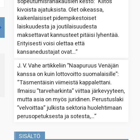
sopeutumisrahakausien kesto
: “
Kiitos
kivoista ajatuksista. Olet oikeassa,
kaikenlaisiset pidempikestoiset
laiskuudesta ja joutilaisuudesta
maksettavat kannusteet pitäisi lyhentää.
Erityisesti voisi olettaa että
kansanedustajat ovat…
”
J. V. Vahe
artikkeliin
”Naapuruus Venäjän
kanssa on kuin lottovoitto suomalaisille”
:
“
Täsmentäisin viimeistä kappalettani.
Ilmaisu ”tarveharkinta” viittaa järkevyyteen,
mutta asia on myös juridinen. Perustuslaki
”velvoittaa” julkista sektoria huolehtimaan
perusopetuksesta ja sotesta,…
”
SISÄLTÖ