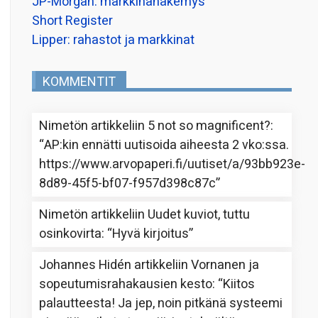
JP-Morgan: markkinanäkemys
Short Register
Lipper: rahastot ja markkinat
KOMMENTIT
Nimetön
artikkeliin
5 not so magnificent?
:
“
AP:kin ennätti uutisoida aiheesta 2 vko:ssa.
https://www.arvopaperi.fi/uutiset/a/93bb923e-
8d89-45f5-bf07-f957d398c87c
”
Nimetön
artikkeliin
Uudet kuviot, tuttu
osinkovirta
: “
Hyvä kirjoitus
”
Johannes Hidén
artikkeliin
Vornanen ja
sopeutumisrahakausien kesto
: “
Kiitos
palautteesta! Ja jep, noin pitkänä systeemi