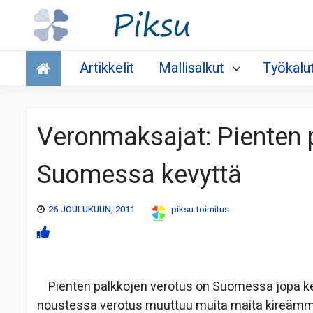
Talous
Artikkelit
Mallisalkut
Työkalu
Veronmaksajat: Pienten 
Suomessa kevyttä
26 JOULUKUUN, 2011
piksu-toimitus
Pienten palkkojen verotus on Suomessa jopa ke
noustessa verotus muuttuu muita maita kireämmä