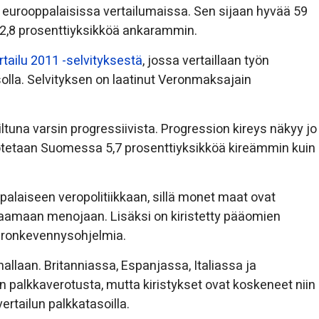
eurooppalaisissa vertailumaissa. Sen sijaan hyvää 59
2,8 prosenttiyksikköä ankarammin.
tailu 2011 -selvityksestä
, jossa vertaillaan työn
olla. Selvityksen on laatinut Veronmaksajain
tuna varsin progressiivista. Progression kireys näkyy jo
erotetaan Suomessa 5,7 prosenttiyksikköä kireämmin kuin
palaiseen veropolitiikkaan, sillä monet maat ovat
kaamaan menojaan. Lisäksi on kiristetty pääomien
veronkevennysohjelmia.
llaan. Britanniassa, Espanjassa, Italiassa ja
n palkkaverotusta, mutta kiristykset ovat koskeneet niin
ertailun palkkatasoilla.