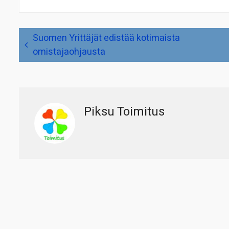
Artikkelien
Suomen Yrittäjät edistää kotimaista
selaus
omistajaohjausta
Piksu Toimitus