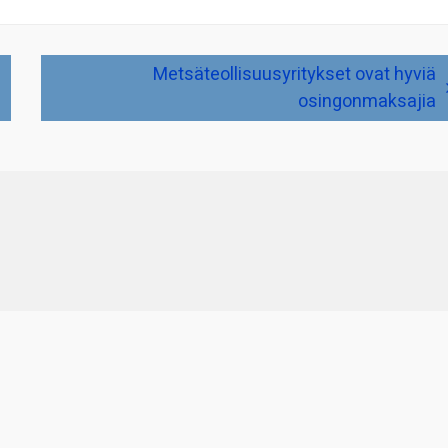
Metsäteollisuusyritykset ovat hyviä
osingonmaksajia