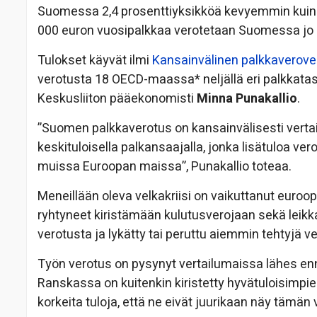
Suomessa 2,4 prosenttiyksikköä kevyemmin kuin 
000 euron vuosipalkkaa verotetaan Suomessa jo 
Tulokset käyvät ilmi
Kansainvälinen palkkaverover
verotusta 18 OECD-maassa* neljällä eri palkkatas
Keskusliiton pääekonomisti
Minna Punakallio
.
”Suomen palkkaverotus on kansainvälisesti vertail
keskituloisella palkansaajalla, jonka lisätuloa v
muissa Euroopan maissa”, Punakallio toteaa.
Meneillään oleva velkakriisi on vaikuttanut euroop
ryhtyneet kiristämään kulutusverojaan sekä leik
verotusta ja lykätty tai peruttu aiemmin tehtyjä 
Työn verotus on pysynyt vertailumaissa lähes enna
Ranskassa on kuitenkin kiristetty hyvätuloisimpie
korkeita tuloja, että ne eivät juurikaan näy tämän v