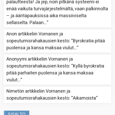
palautteesta! Ja jep, noin pitkänä systeemi ei
enää vaikuta turvajärjestelmältä, vaan palkinnolta
– ja ääritapauksissa aika massiiviselta
sellaiselta. Palaan…
”
Anon
artikkeliin
Vornanen ja
sopeutumisrahakausien kesto
: “
Byrokratia pitää
puolensa ja kansa maksaa viulut…
”
Anonyymi
artikkeliin
Vornanen ja
sopeutumisrahakausien kesto
: “
Kyllä byrokratia
pitää parhaiten puolensa ja kansa maksaa
viulut…
”
Nimetön
artikkeliin
Vornanen ja
sopeutumisrahakausien kesto
: “
Aikamoista
”
SISÄLTÖ