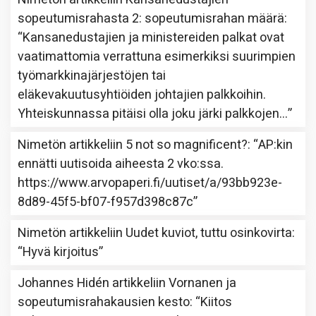
sopeutumisrahasta 2: sopeutumisrahan määrä
:
“
Kansanedustajien ja ministereiden palkat ovat
vaatimattomia verrattuna esimerkiksi suurimpien
työmarkkinajärjestöjen tai
eläkevakuutusyhtiöiden johtajien palkkoihin.
Yhteiskunnassa pitäisi olla joku järki palkkojen…
”
Nimetön
artikkeliin
5 not so magnificent?
: “
AP:kin
ennätti uutisoida aiheesta 2 vko:ssa.
https://www.arvopaperi.fi/uutiset/a/93bb923e-
8d89-45f5-bf07-f957d398c87c
”
Nimetön
artikkeliin
Uudet kuviot, tuttu osinkovirta
:
“
Hyvä kirjoitus
”
Johannes Hidén
artikkeliin
Vornanen ja
sopeutumisrahakausien kesto
: “
Kiitos