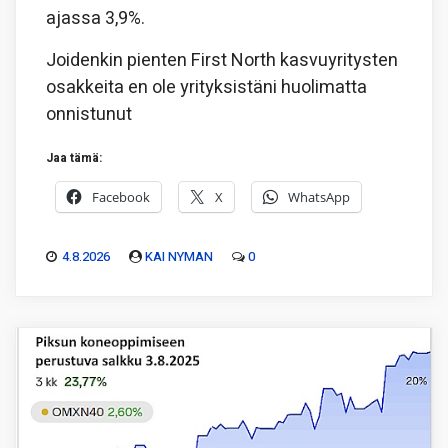
ajassa 3,9%.
Joidenkin pienten First North kasvuyritysten
osakkeita en ole yrityksistäni huolimatta
onnistunut
Jaa tämä:
Facebook
X
WhatsApp
4.8.2026
KAI NYMAN
0