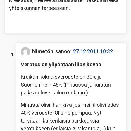
Kreikassa, menee asianosaisten taskuihin eikä
yhteiskunnan tarpeeseen.
Nimetön
sanoo:
27.12.2011 10:32
Verotus on ylipäätään liian kovaa
Kreikan koknaisveroaste on 30% ja
Suomen noin 45% (Piksussa julkaistun
palkkatulovertailun mukaan )
Minusta olisi ihan kiva jos meillä olisi edes
40% veroaste. Olis helpompaa. Nyt
tarvitaan kaikenlaisia poikkeuksia
verotukseen (erilaisia ALV kantoja,…) kun