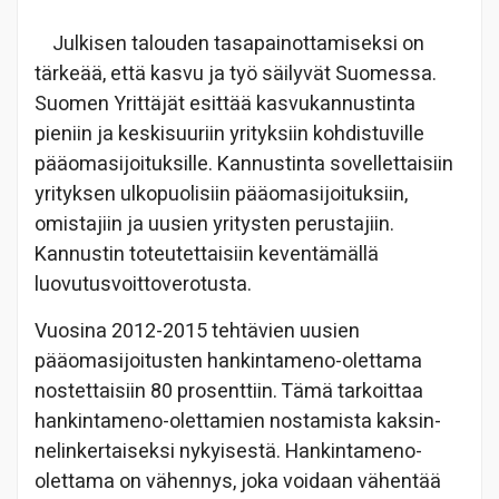
Julkisen talouden tasapainottamiseksi on
tärkeää, että kasvu ja työ säilyvät Suomessa.
Suomen Yrittäjät esittää kasvukannustinta
pieniin ja keskisuuriin yrityksiin kohdistuville
pääomasijoituksille. Kannustinta sovellettaisiin
yrityksen ulkopuolisiin pääomasijoituksiin,
omistajiin ja uusien yritysten perustajiin.
Kannustin toteutettaisiin keventämällä
luovutusvoittoverotusta.
Vuosina 2012-2015 tehtävien uusien
pääomasijoitusten hankintameno-olettama
nostettaisiin 80 prosenttiin. Tämä tarkoittaa
hankintameno-olettamien nostamista kaksin-
nelinkertaiseksi nykyisestä. Hankintameno-
olettama on vähennys, joka voidaan vähentää