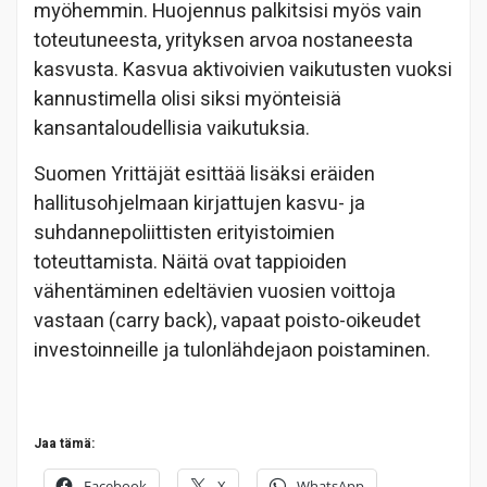
myöhemmin. Huojennus palkitsisi myös vain
toteutuneesta, yrityksen arvoa nostaneesta
kasvusta. Kasvua aktivoivien vaikutusten vuoksi
kannustimella olisi siksi myönteisiä
kansantaloudellisia vaikutuksia.
Suomen Yrittäjät esittää lisäksi eräiden
hallitusohjelmaan kirjattujen kasvu- ja
suhdannepoliittisten erityistoimien
toteuttamista. Näitä ovat tappioiden
vähentäminen edeltävien vuosien voittoja
vastaan (carry back), vapaat poisto-oikeudet
investoinneille ja tulonlähdejaon poistaminen.
Jaa tämä:
Facebook
X
WhatsApp