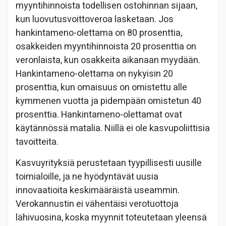
myyntihinnoista todellisen ostohinnan sijaan,
kun luovutusvoittoveroa lasketaan. Jos
hankintameno-olettama on 80 prosenttia,
osakkeiden myyntihinnoista 20 prosenttia on
veronlaista, kun osakkeita aikanaan myydään.
Hankintameno-olettama on nykyisin 20
prosenttia, kun omaisuus on omistettu alle
kymmenen vuotta ja pidempään omistetun 40
prosenttia. Hankintameno-olettamat ovat
käytännössä matalia. Niillä ei ole kasvupoliittisia
tavoitteita.
Kasvuyrityksiä perustetaan tyypillisesti uusille
toimialoille, ja ne hyödyntävät uusia
innovaatioita keskimääräistä useammin.
Verokannustin ei vähentäisi verotuottoja
lähivuosina, koska myynnit toteutetaan yleensä