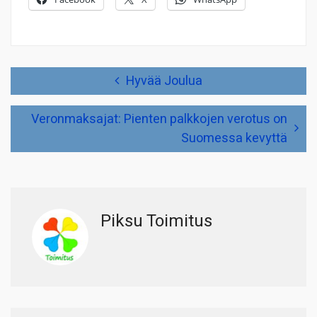
Artikkelien
Hyvää Joulua
selaus
Veronmaksajat: Pienten palkkojen verotus on
Suomessa kevyttä
Piksu Toimitus