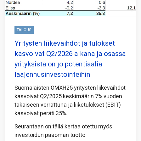
TALOUS
Yritysten liikevaihdot ja tulokset
kasvoivat Q2/2026 aikana ja osassa
yrityksistä on jo potentiaalia
laajennusinvestointeihin
Suomalaisten OMXH25 yritysten liikevaihdot
kasvoivat Q2/2025 keskimäärin 7% vuoden
takaiseen verrattuna ja liiketulokset (EBIT)
kasvoivat peräti 35%.
Seurantaan on tällä kertaa otettu myös
investoidun pääoman tuotto