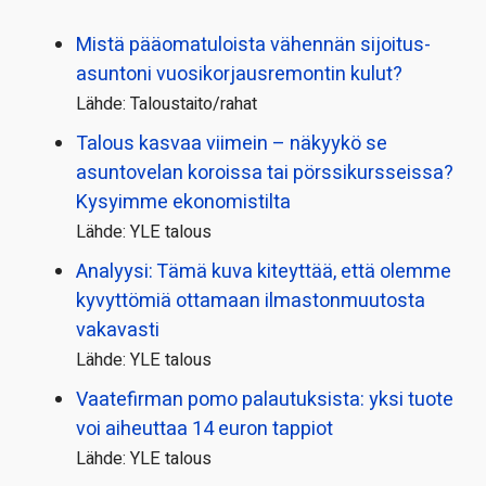
Mistä pääoma­tuloista vähennän sijoitus­
asuntoni vuosikorjaus­remontin kulut?
Lähde: Taloustaito/rahat
Talous kasvaa viimein – näkyykö se
asuntovelan koroissa tai pörssi­kursseissa?
Kysyimme ekonomistilta
Lähde: YLE talous
Analyysi: Tämä kuva kiteyttää, että olemme
kyvyttömiä ottamaan ilmaston­muutosta
vakavasti
Lähde: YLE talous
Vaatefirman pomo palautuksista: yksi tuote
voi aiheuttaa 14 euron tappiot
Lähde: YLE talous