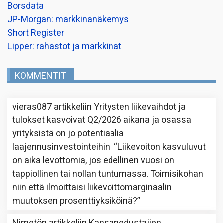
Borsdata
JP-Morgan: markkinanäkemys
Short Register
Lipper: rahastot ja markkinat
KOMMENTIT
vieras087
artikkeliin
Yritysten liikevaihdot ja
tulokset kasvoivat Q2/2026 aikana ja osassa
yrityksistä on jo potentiaalia
laajennusinvestointeihin
: “
Liikevoiton kasvuluvut
on aika levottomia, jos edellinen vuosi on
tappiollinen tai nollan tuntumassa. Toimisikohan
niin että ilmoittaisi liikevoittomarginaalin
muutoksen prosenttiyksiköinä?
”
Nimetön
artikkeliin
Kansanedustajien