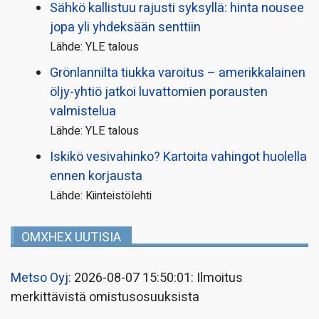
Sähkö kallistuu rajusti syksyllä: hinta nousee
jopa yli yhdeksään senttiin
Lähde: YLE talous
Grönlannilta tiukka varoitus – amerikkalainen
öljy-yhtiö jatkoi luvattomien porausten
valmistelua
Lähde: YLE talous
Iskikö vesivahinko? Kartoita vahingot huolella
ennen korjausta
Lähde: Kiinteistölehti
OMXHEX UUTISIA
Metso Oyj
: 2026-08-07 15:50:01: Ilmoitus
merkittävistä omistusosuuksista