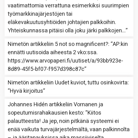
vaatimattomia verrattuna esimerkiksi suurimpien
työmarkkinajärjestöjen tai
eläkevakuutusyhtiöiden johtajien palkkoihin.
Yhteiskunnassa pitäisi olla joku järki palkkojen…
”
Nimetön
artikkeliin
5 not so magnificent?
: “
AP:kin
ennätti uutisoida aiheesta 2 vko:ssa.
https://www.arvopaperi.fi/uutiset/a/93bb923e-
8d89-45f5-bf07-f957d398c87c
”
Nimetön
artikkeliin
Uudet kuviot, tuttu osinkovirta
:
“
Hyvä kirjoitus
”
Johannes Hidén
artikkeliin
Vornanen ja
sopeutumisrahakausien kesto
: “
Kiitos
palautteesta! Ja jep, noin pitkänä systeemi ei
enää vaikuta turvajärjestelmältä, vaan palkinnolta
– ja ääritapauksissa aika massiiviselta