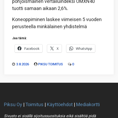
pohjoismainen vertailuindeksi OMXN40
tuotti samaan aikaan 2,6%.
Koneoppiminen laskee viimeisen 5 vuoden
perusteella minkälainen yhdistelmä
Jaa tämä:
Facebook
X
WhatsApp
3.8.2026
PIKSU TOIMITUS
0
Piksu Oy
|
Toimitus
|
Käyttöehdot
|
Mediakortti
Sivusto ei sisällä sijoitussuosituksia eikä sisältöä pidä