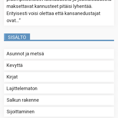
maksettavat kannusteet pitäisi lyhentää.
Erityisesti voisi olettaa että kansanedustajat
ovat…
”
SISÄLTÖ
Asunnot ja metsä
Kevyttä
Kirjat
Lajittelematon
Salkun rakenne
Sijoittaminen