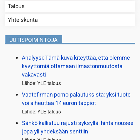
Talous
Yhteiskunta
UUTISPOIMINTOJA
Analyysi: Tämä kuva kiteyttää, että olemme
kyvyttömiä ottamaan ilmaston­muutosta
vakavasti
Lähde: YLE talous
Vaatefirman pomo palautuksista: yksi tuote
voi aiheuttaa 14 euron tappiot
Lähde: YLE talous
Sähkö kallistuu rajusti syksyllä: hinta nousee
jopa yli yhdeksään senttiin