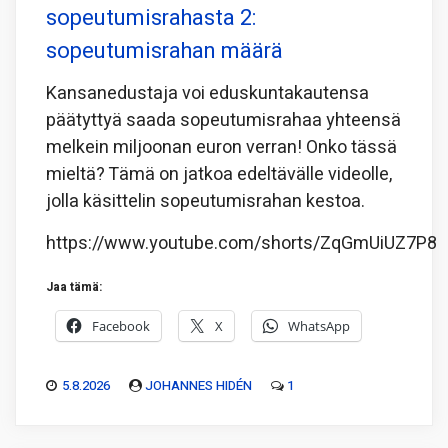
sopeutumisrahasta 2:
sopeutumisrahan määrä
Kansanedustaja voi eduskuntakautensa
päätyttyä saada sopeutumisrahaa yhteensä
melkein miljoonan euron verran! Onko tässä
mieltä? Tämä on jatkoa edeltävälle videolle,
jolla käsittelin sopeutumisrahan kestoa.
https://www.youtube.com/shorts/ZqGmUiUZ7P8
Jaa tämä:
Facebook
X
WhatsApp
5.8.2026
JOHANNES HIDÉN
1