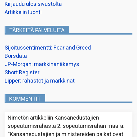
Kirjaudu ulos sivustolta
Artikkelin luonti
TÄRKEITÄ PALVELUITA
Sijoitussentimentti: Fear and Greed
Borsdata
JP-Morgan: markkinanäkemys
Short Register
Lipper: rahastot ja markkinat
KOMMENTIT
Nimetön
artikkeliin
Kansanedustajien
sopeutumisrahasta 2: sopeutumisrahan määrä
:
“
Kansanedustajien ja ministereiden palkat ovat