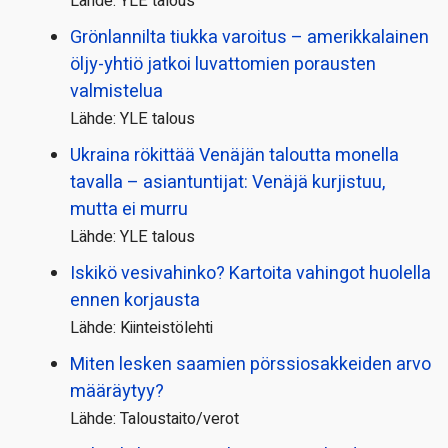
Lähde: YLE talous
Grönlannilta tiukka varoitus – amerikkalainen
öljy-yhtiö jatkoi luvattomien porausten
valmistelua
Lähde: YLE talous
Ukraina rökittää Venäjän taloutta monella
tavalla – asiantuntijat: Venäjä kurjistuu,
mutta ei murru
Lähde: YLE talous
Iskikö vesivahinko? Kartoita vahingot huolella
ennen korjausta
Lähde: Kiinteistölehti
Miten lesken saamien pörssi­osakkeiden arvo
määräytyy?
Lähde: Taloustaito/verot