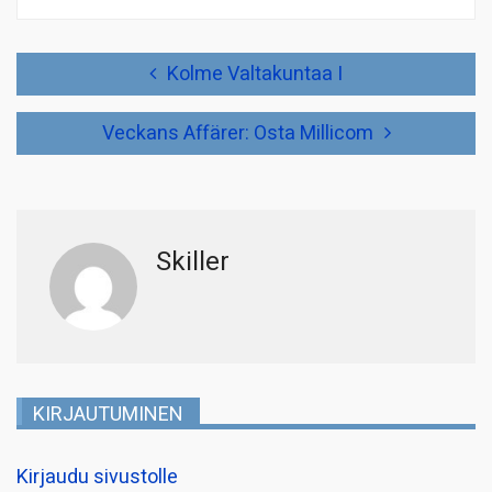
Artikkelien
Kolme Valtakuntaa I
selaus
Veckans Affärer: Osta Millicom
Skiller
KIRJAUTUMINEN
Kirjaudu sivustolle