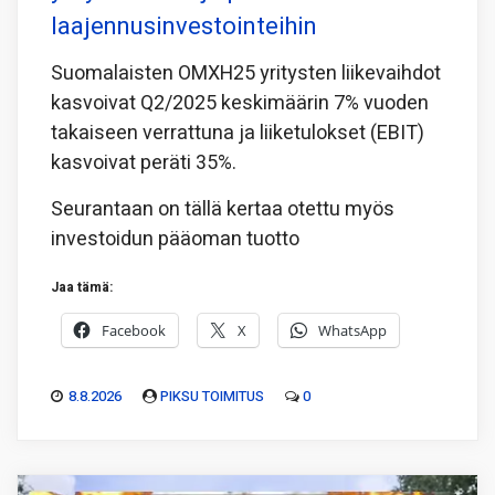
laajennusinvestointeihin
Suomalaisten OMXH25 yritysten liikevaihdot
kasvoivat Q2/2025 keskimäärin 7% vuoden
takaiseen verrattuna ja liiketulokset (EBIT)
kasvoivat peräti 35%.
Seurantaan on tällä kertaa otettu myös
investoidun pääoman tuotto
Jaa tämä:
Facebook
X
WhatsApp
8.8.2026
PIKSU TOIMITUS
0