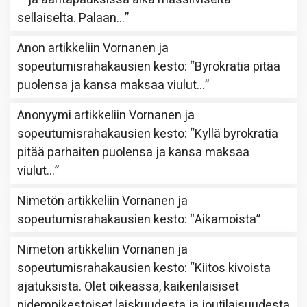
sellaiselta. Palaan…
”
Anon
artikkeliin
Vornanen ja
sopeutumisrahakausien kesto
: “
Byrokratia pitää
puolensa ja kansa maksaa viulut…
”
Anonyymi
artikkeliin
Vornanen ja
sopeutumisrahakausien kesto
: “
Kyllä byrokratia
pitää parhaiten puolensa ja kansa maksaa
viulut…
”
Nimetön
artikkeliin
Vornanen ja
sopeutumisrahakausien kesto
: “
Aikamoista
”
Nimetön
artikkeliin
Vornanen ja
sopeutumisrahakausien kesto
: “
Kiitos kivoista
ajatuksista. Olet oikeassa, kaikenlaisiset
pidempikestoiset laiskuudesta ja joutilaisuudesta