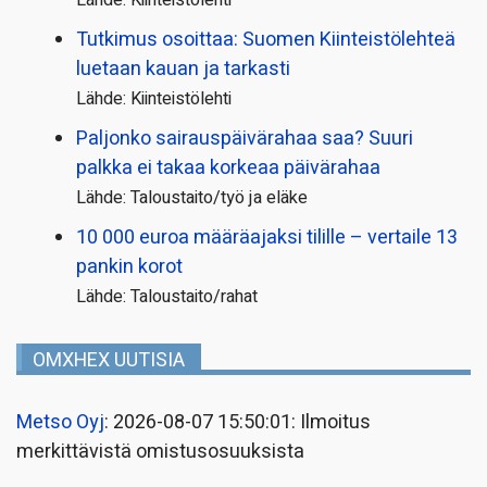
Tutkimus osoittaa: Suomen Kiinteistölehteä
luetaan kauan ja tarkasti
Lähde: Kiinteistölehti
Paljonko sairauspäivä­rahaa saa? Suuri
palkka ei takaa korkeaa päivärahaa
Lähde: Taloustaito/työ ja eläke
10 000 euroa määräajaksi tilille – vertaile 13
pankin korot
Lähde: Taloustaito/rahat
OMXHEX UUTISIA
Metso Oyj
: 2026-08-07 15:50:01: Ilmoitus
merkittävistä omistusosuuksista