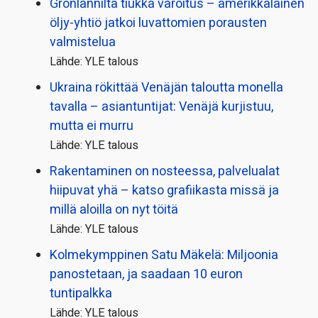
Grönlannilta tiukka varoitus – amerikkalainen
öljy-yhtiö jatkoi luvattomien porausten
valmistelua
Lähde: YLE talous
Ukraina rökittää Venäjän taloutta monella
tavalla – asiantuntijat: Venäjä kurjistuu,
mutta ei murru
Lähde: YLE talous
Rakentaminen on nosteessa, palvelualat
hiipuvat yhä – katso grafiikasta missä ja
millä aloilla on nyt töitä
Lähde: YLE talous
Kolmekymppinen Satu Mäkelä: Miljoonia
panostetaan, ja saadaan 10 euron
tuntipalkka
Lähde: YLE talous