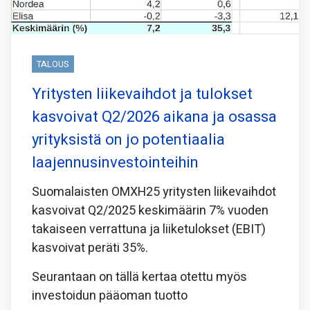
TALOUS
Yritysten liikevaihdot ja tulokset
kasvoivat Q2/2026 aikana ja osassa
yrityksistä on jo potentiaalia
laajennusinvestointeihin
Suomalaisten OMXH25 yritysten liikevaihdot
kasvoivat Q2/2025 keskimäärin 7% vuoden
takaiseen verrattuna ja liiketulokset (EBIT)
kasvoivat peräti 35%.
Seurantaan on tällä kertaa otettu myös
investoidun pääoman tuotto