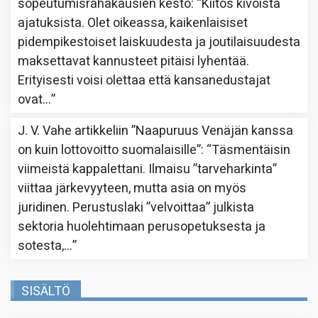
sopeutumisrahakausien kesto
: “
Kiitos kivoista
ajatuksista. Olet oikeassa, kaikenlaisiset
pidempikestoiset laiskuudesta ja joutilaisuudesta
maksettavat kannusteet pitäisi lyhentää.
Erityisesti voisi olettaa että kansanedustajat
ovat…
”
J. V. Vahe
artikkeliin
”Naapuruus Venäjän kanssa
on kuin lottovoitto suomalaisille”
: “
Täsmentäisin
viimeistä kappalettani. Ilmaisu ”tarveharkinta”
viittaa järkevyyteen, mutta asia on myös
juridinen. Perustuslaki ”velvoittaa” julkista
sektoria huolehtimaan perusopetuksesta ja
sotesta,…
”
SISÄLTÖ