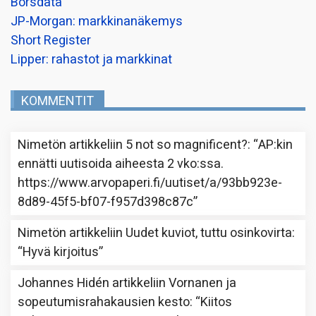
Borsdata
JP-Morgan: markkinanäkemys
Short Register
Lipper: rahastot ja markkinat
KOMMENTIT
Nimetön
artikkeliin
5 not so magnificent?
: “
AP:kin
ennätti uutisoida aiheesta 2 vko:ssa.
https://www.arvopaperi.fi/uutiset/a/93bb923e-
8d89-45f5-bf07-f957d398c87c
”
Nimetön
artikkeliin
Uudet kuviot, tuttu osinkovirta
:
“
Hyvä kirjoitus
”
Johannes Hidén
artikkeliin
Vornanen ja
sopeutumisrahakausien kesto
: “
Kiitos