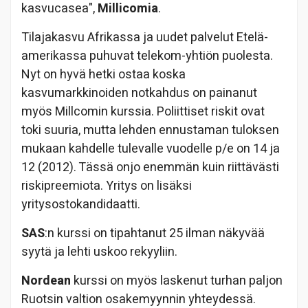
kasvucasea",
Millicomia
.
Tilajakasvu Afrikassa ja uudet palvelut Etelä-
amerikassa puhuvat telekom-yhtiön puolesta.
Nyt on hyvä hetki ostaa koska
kasvumarkkinoiden notkahdus on painanut
myös Millcomin kurssia. Poliittiset riskit ovat
toki suuria, mutta lehden ennustaman tuloksen
mukaan kahdelle tulevalle vuodelle p/e on 14 ja
12 (2012). Tässä onjo enemmän kuin riittävästi
riskipreemiota. Yritys on lisäksi
yritysostokandidaatti.
SAS
:n kurssi on tipahtanut 25 ilman näkyvää
syytä ja lehti uskoo rekyyliin.
Nordean
kurssi on myös laskenut turhan paljon
Ruotsin valtion osakemyynnin yhteydessä.