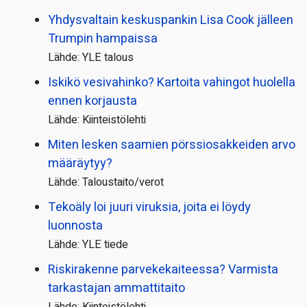
Yhdysvaltain keskuspankin Lisa Cook jälleen
Trumpin hampaissa
Lähde: YLE talous
Iskikö vesivahinko? Kartoita vahingot huolella
ennen korjausta
Lähde: Kiinteistölehti
Miten lesken saamien pörssi­osakkeiden arvo
määräytyy?
Lähde: Taloustaito/verot
Tekoäly loi juuri viruksia, joita ei löydy
luonnosta
Lähde: YLE tiede
Riskirakenne parvekekaiteessa? Varmista
tarkastajan ammattitaito
Lähde: Kiinteistölehti