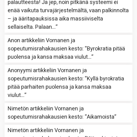
palautteesta! Ja jep, noin pitkänä systeemi ei
enää vaikuta turvajärjestelmältä, vaan palkinnolta
– ja ääritapauksissa aika massiiviselta
sellaiselta. Palaan…
”
Anon
artikkeliin
Vornanen ja
sopeutumisrahakausien kesto
: “
Byrokratia pitää
puolensa ja kansa maksaa viulut…
”
Anonyymi
artikkeliin
Vornanen ja
sopeutumisrahakausien kesto
: “
Kyllä byrokratia
pitää parhaiten puolensa ja kansa maksaa
viulut…
”
Nimetön
artikkeliin
Vornanen ja
sopeutumisrahakausien kesto
: “
Aikamoista
”
Nimetön
artikkeliin
Vornanen ja