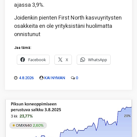
ajassa 3,9%.
Joidenkin pienten First North kasvuyritysten
osakkeita en ole yrityksistäni huolimatta
onnistunut
Jaa tämä:
Facebook
X
WhatsApp
4.8.2026
KAI NYMAN
0