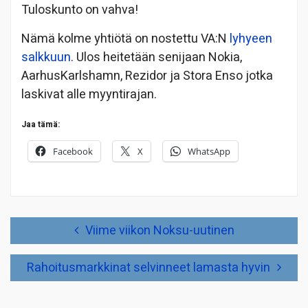
Tuloskunto on vahva!
Nämä kolme yhtiötä on nostettu VA:N
lyhyeen
salkkuun
. Ulos heitetään senijaan Nokia,
AarhusKarlshamn, Rezidor ja Stora Enso jotka
laskivat alle myyntirajan.
Jaa tämä:
Facebook
X
WhatsApp
Artikkelien
Viime viikon Noksu-uutinen
selaus
Rahoitusmarkkinat selvinneet lamasta hyvin