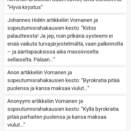
“
Hyvä kirjoitus
”
Johannes Hidén
artikkeliin
Vornanen ja
sopeutumisrahakausien kesto
: “
Kiitos
palautteesta! Ja jep, noin pitkänä systeemi ei
enää vaikuta turvajärjestelmältä, vaan palkinnolta
– ja ääritapauksissa aika massiiviselta
sellaiselta. Palaan…
”
Anon
artikkeliin
Vornanen ja
sopeutumisrahakausien kesto
: “
Byrokratia pitää
puolensa ja kansa maksaa viulut…
”
Anonyymi
artikkeliin
Vornanen ja
sopeutumisrahakausien kesto
: “
Kyllä byrokratia
pitää parhaiten puolensa ja kansa maksaa
viulut…
”