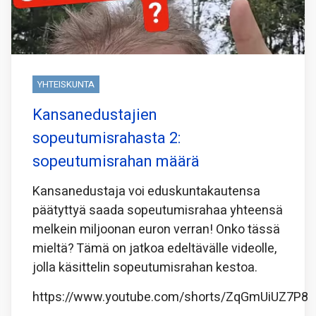
YHTEISKUNTA
Kansanedustajien
sopeutumisrahasta 2:
sopeutumisrahan määrä
Kansanedustaja voi eduskuntakautensa
päätyttyä saada sopeutumisrahaa yhteensä
melkein miljoonan euron verran! Onko tässä
mieltä? Tämä on jatkoa edeltävälle videolle,
jolla käsittelin sopeutumisrahan kestoa.
https://www.youtube.com/shorts/ZqGmUiUZ7P8