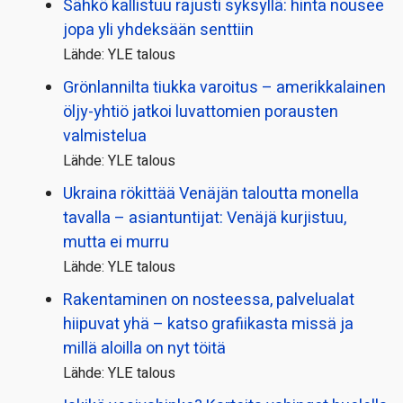
Sähkö kallistuu rajusti syksyllä: hinta nousee
jopa yli yhdeksään senttiin
Lähde: YLE talous
Grönlannilta tiukka varoitus – amerikkalainen
öljy-yhtiö jatkoi luvattomien porausten
valmistelua
Lähde: YLE talous
Ukraina rökittää Venäjän taloutta monella
tavalla – asiantuntijat: Venäjä kurjistuu,
mutta ei murru
Lähde: YLE talous
Rakentaminen on nosteessa, palvelualat
hiipuvat yhä – katso grafiikasta missä ja
millä aloilla on nyt töitä
Lähde: YLE talous