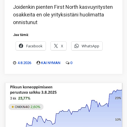
Joidenkin pienten First North kasvuyritysten
osakkeita en ole yrityksistäni huolimatta
onnistunut
Jaa tämä:
Facebook
X
WhatsApp
4.8.2026
KAI NYMAN
0