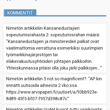
KOMMENTIT
Nimetön
artikkeliin
Kansanedustajien
sopeutumisrahasta 2: sopeutumisrahan määrä
:
“
Kansanedustajien ja ministereiden palkat ovat
vaatimattomia verrattuna esimerkiksi suurimpien
työmarkkinajärjestöjen tai
eläkevakuutusyhtiöiden johtajien palkkoihin.
Yhteiskunnassa pitäisi olla joku järki palkkojen…
”
Nimetön
artikkeliin
5 not so magnificent?
: “
AP:kin
ennätti uutisoida aiheesta 2 vko:ssa.
https://www.arvopaperi.fi/uutiset/a/93bb923e-
8d89-45f5-bf07-f957d398c87c
”
Nimetön
artikkeliin
Uudet kuviot, tuttu osinkovirta
: