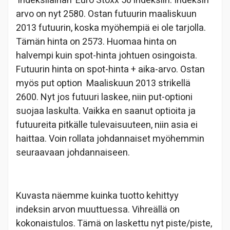
'indeksilainan' Euro Stoxx 50 indeksiin. Indeksin
arvo on nyt 2580. Ostan futuurin maaliskuun
2013 futuurin, koska myöhempiä ei ole tarjolla.
Tämän hinta on 2573. Huomaa hinta on
halvempi kuin spot-hinta johtuen osingoista.
Futuurin hinta on spot-hinta + aika-arvo. Ostan
myös put option Maaliskuun 2013 strikellä
2600. Nyt jos futuuri laskee, niin put-optioni
suojaa laskulta. Vaikka en saanut optioita ja
futuureita pitkälle tulevaisuuteen, niin asia ei
haittaa. Voin rollata johdannaiset myöhemmin
seuraavaan johdannaiseen.
Kuvasta näemme kuinka tuotto kehittyy
indeksin arvon muuttuessa. Vihreällä on
kokonaistulos. Tämä on laskettu nyt piste/piste,