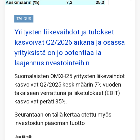
TALOUS
Yritysten liikevaihdot ja tulokset
kasvoivat Q2/2026 aikana ja osassa
yrityksistä on jo potentiaalia
laajennusinvestointeihin
Suomalaisten OMXH25 yritysten liikevaihdot
kasvoivat Q2/2025 keskimäärin 7% vuoden
takaiseen verrattuna ja liiketulokset (EBIT)
kasvoivat peräti 35%.
Seurantaan on tällä kertaa otettu myös
investoidun pääoman tuotto
Jaa tämä: