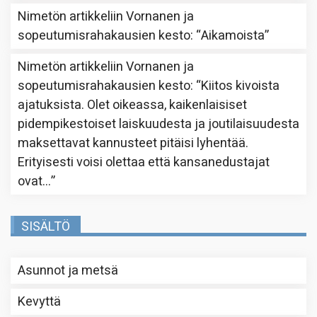
Nimetön
artikkeliin
Vornanen ja
sopeutumisrahakausien kesto
: “
Aikamoista
”
Nimetön
artikkeliin
Vornanen ja
sopeutumisrahakausien kesto
: “
Kiitos kivoista
ajatuksista. Olet oikeassa, kaikenlaisiset
pidempikestoiset laiskuudesta ja joutilaisuudesta
maksettavat kannusteet pitäisi lyhentää.
Erityisesti voisi olettaa että kansanedustajat
ovat…
”
SISÄLTÖ
Asunnot ja metsä
Kevyttä