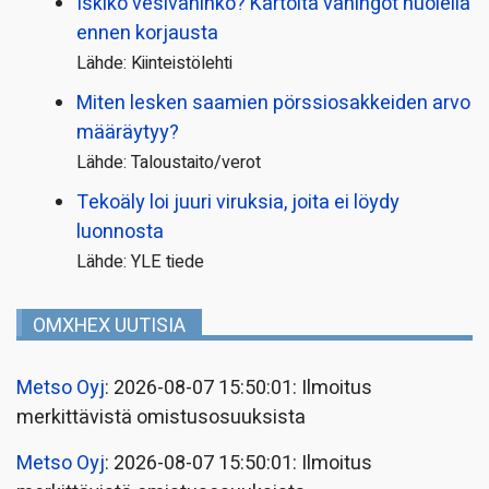
Iskikö vesivahinko? Kartoita vahingot huolella
ennen korjausta
Lähde: Kiinteistölehti
Miten lesken saamien pörssi­osakkeiden arvo
määräytyy?
Lähde: Taloustaito/verot
Tekoäly loi juuri viruksia, joita ei löydy
luonnosta
Lähde: YLE tiede
OMXHEX UUTISIA
Metso Oyj
: 2026-08-07 15:50:01: Ilmoitus
merkittävistä omistusosuuksista
Metso Oyj
: 2026-08-07 15:50:01: Ilmoitus