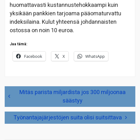
huomattavasti kustannustehokkaampi kuin
yksikään pankkien tarjoama pääomaturvattu
indeksilaina. Kulut yhteensä johdannaisten
ostossa on noin 10 euroa.
Jaa tämä:
Facebook
X
WhatsApp
Artikkelien
Mitäs parista miljardista jos 300 miljoonaa
selaus
säästyy
Työnantajajärjestöjen suita olisi suitsittava