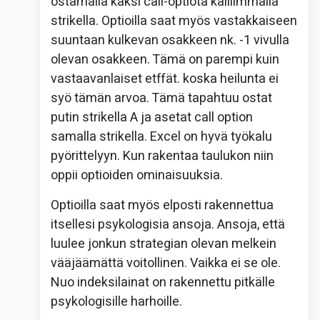
ostamalla kaksi call-optiota kalliimmalla
strikella. Optioilla saat myös vastakkaiseen
suuntaan kulkevan osakkeen nk. -1 vivulla
olevan osakkeen. Tämä on parempi kuin
vastaavanlaiset etffät. koska heilunta ei
syö tämän arvoa. Tämä tapahtuu ostat
putin strikella A ja asetat call option
samalla strikella. Excel on hyvä työkalu
pyörittelyyn. Kun rakentaa taulukon niin
oppii optioiden ominaisuuksia.
Optioilla saat myös elposti rakennettua
itsellesi psykologisia ansoja. Ansoja, että
luulee jonkun strategian olevan melkein
vääjäämättä voitollinen. Vaikka ei se ole.
Nuo indeksilainat on rakennettu pitkälle
psykologisille harhoille.