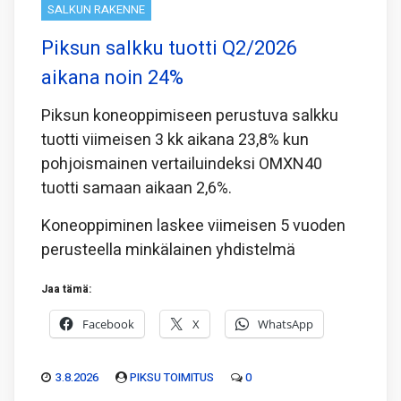
SALKUN RAKENNE
Piksun salkku tuotti Q2/2026
aikana noin 24%
Piksun koneoppimiseen perustuva salkku
tuotti viimeisen 3 kk aikana 23,8% kun
pohjoismainen vertailuindeksi OMXN40
tuotti samaan aikaan 2,6%.
Koneoppiminen laskee viimeisen 5 vuoden
perusteella minkälainen yhdistelmä
Jaa tämä:
Facebook
X
WhatsApp
3.8.2026
PIKSU TOIMITUS
0