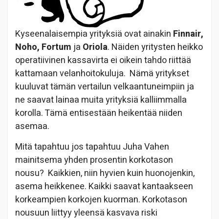
Kyseenalaisempia yrityksiä ovat ainakin
Finnair,
Noho, Fortum
ja
Oriola
. Näiden yritysten heikko
operatiivinen kassavirta ei oikein tahdo riittää
kattamaan velanhoitokuluja. Nämä yritykset
kuuluvat tämän vertailun velkaantuneimpiin ja
ne saavat lainaa muita yrityksiä kalliimmalla
korolla. Tämä entisestään heikentää niiden
asemaa.
Mitä tapahtuu jos tapahtuu Juha Vahen
mainitsema yhden prosentin korkotason
nousu? Kaikkien, niin hyvien kuin huonojenkin,
asema heikkenee. Kaikki saavat kantaakseen
korkeampien korkojen kuorman. Korkotason
nousuun liittyy yleensä kasvava riski