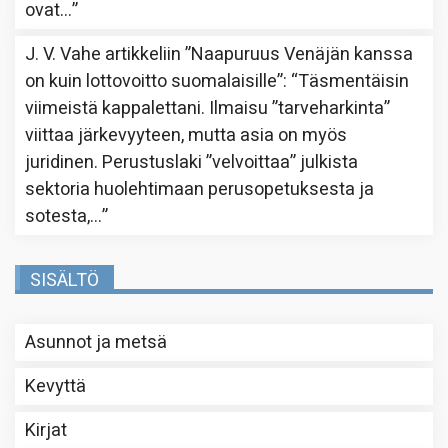
ovat…
”
J. V. Vahe
artikkeliin
”Naapuruus Venäjän kanssa
on kuin lottovoitto suomalaisille”
: “
Täsmentäisin
viimeistä kappalettani. Ilmaisu ”tarveharkinta”
viittaa järkevyyteen, mutta asia on myös
juridinen. Perustuslaki ”velvoittaa” julkista
sektoria huolehtimaan perusopetuksesta ja
sotesta,…
”
SISÄLTÖ
Asunnot ja metsä
Kevyttä
Kirjat