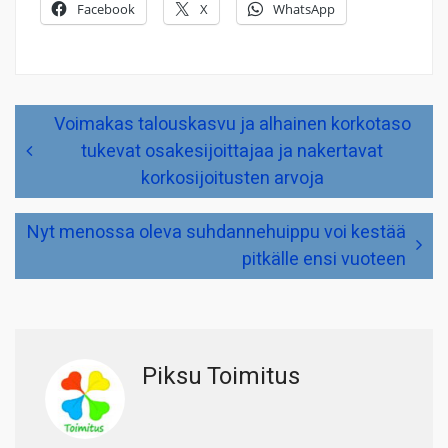
Facebook
X
WhatsApp
Artikkelien
Voimakas talouskasvu ja alhainen korkotaso
selaus
tukevat osakesijoittajaa ja nakertavat
korkosijoitusten arvoja
Nyt menossa oleva suhdannehuippu voi kestää
pitkälle ensi vuoteen
Piksu Toimitus