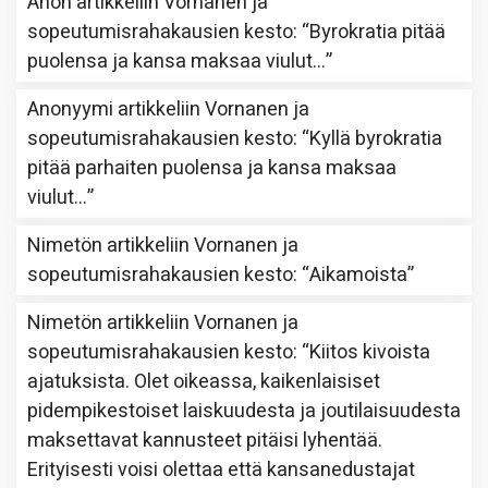
Anon
artikkeliin
Vornanen ja
sopeutumisrahakausien kesto
: “
Byrokratia pitää
puolensa ja kansa maksaa viulut…
”
Anonyymi
artikkeliin
Vornanen ja
sopeutumisrahakausien kesto
: “
Kyllä byrokratia
pitää parhaiten puolensa ja kansa maksaa
viulut…
”
Nimetön
artikkeliin
Vornanen ja
sopeutumisrahakausien kesto
: “
Aikamoista
”
Nimetön
artikkeliin
Vornanen ja
sopeutumisrahakausien kesto
: “
Kiitos kivoista
ajatuksista. Olet oikeassa, kaikenlaisiset
pidempikestoiset laiskuudesta ja joutilaisuudesta
maksettavat kannusteet pitäisi lyhentää.
Erityisesti voisi olettaa että kansanedustajat