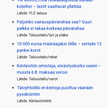
Yle selvitti, mitä ruokakaupoista tilataan
koteihin – lastit saattavat yllättää
Lähde: YLE talous
Paljonko sairauspäivä­rahaa saa? Suuri
palkka ei takaa korkeaa päivärahaa
Lähde: Taloustaito/työ ja eläke
10 000 euroa määräajaksi tilille – vertaile 13
pankin korot
Lähde: Taloustaito/rahat
Kiinteistön omistaja, viivästyskorko vaanii –
muista 6.8. maksaa verosi
Lähde: Taloustaito/verot
Taloyhtiöillä on keinoja puuttua väärään
pysäköintiin
Lähde: Kiinteistölehti