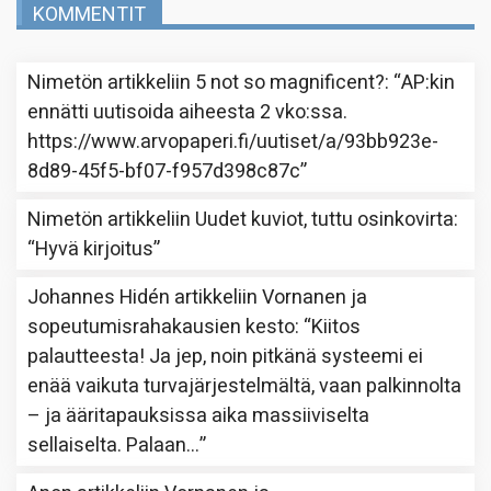
KOMMENTIT
Nimetön
artikkeliin
5 not so magnificent?
: “
AP:kin
ennätti uutisoida aiheesta 2 vko:ssa.
https://www.arvopaperi.fi/uutiset/a/93bb923e-
8d89-45f5-bf07-f957d398c87c
”
Nimetön
artikkeliin
Uudet kuviot, tuttu osinkovirta
:
“
Hyvä kirjoitus
”
Johannes Hidén
artikkeliin
Vornanen ja
sopeutumisrahakausien kesto
: “
Kiitos
palautteesta! Ja jep, noin pitkänä systeemi ei
enää vaikuta turvajärjestelmältä, vaan palkinnolta
– ja ääritapauksissa aika massiiviselta
sellaiselta. Palaan…
”