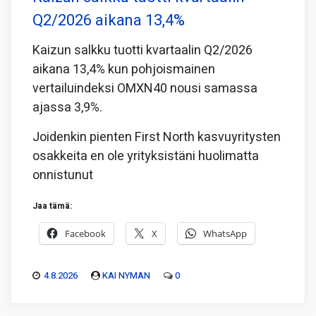
Q2/2026 aikana 13,4%
Kaizun salkku tuotti kvartaalin Q2/2026
aikana 13,4% kun pohjoismainen
vertailuindeksi OMXN40 nousi samassa
ajassa 3,9%.
Joidenkin pienten First North kasvuyritysten
osakkeita en ole yrityksistäni huolimatta
onnistunut
Jaa tämä:
Facebook
X
WhatsApp
4.8.2026
KAI NYMAN
0