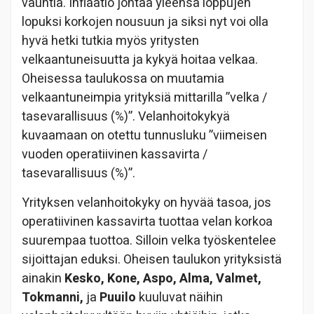
vauhtia. Inflaatio johtaa yleensä loppujen
lopuksi korkojen nousuun ja siksi nyt voi olla
hyvä hetki tutkia myös yritysten
velkaantuneisuutta ja kykyä hoitaa velkaa.
Oheisessa taulukossa on muutamia
velkaantuneimpia yrityksiä mittarilla ”velka /
tasevarallisuus (%)”. Velanhoitokykyä
kuvaamaan on otettu tunnusluku ”viimeisen
vuoden operatiivinen kassavirta /
tasevarallisuus (%)”.
Yrityksen velanhoitokyky on hyvää tasoa, jos
operatiivinen kassavirta tuottaa velan korkoa
suurempaa tuottoa. Silloin velka työskentelee
sijoittajan eduksi. Oheisen taulukon yrityksistä
ainakin
Kesko, Kone, Aspo, Alma, Valmet,
Tokmanni,
ja
Puuilo
kuuluvat näihin