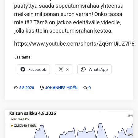
päätyttyä saada sopeutumisrahaa yhteensä
melkein miljoonan euron verran! Onko tässä
mieltä? Tämä on jatkoa edeltävälle videolle,
jolla käsittelin sopeutumisrahan kestoa.
https://www.youtube.com/shorts/ZqGmUiUZ7P8
Jaa tämä:
Facebook
X
WhatsApp
5.8.2026
JOHANNES HIDÉN
0