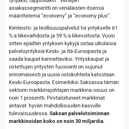
tyhjäksi, tappiollakin”
. Venäjän
asiakassegmentti on venäläisten itsensä
määrittelemä “economy” ja “economy plus”.
Kiinteistö- ja teollisuuspalvelut toi yritykselle 61
%:a liikevaihdosta ja 59 %:a liikevoitosta. Vuosi
sitten epäiltiin yrityksen kykyjä ostaa ulkolaisia
palveluyrityksiä Keski- ja Itä-Euroopasta ja
saada kaupat kannattaviksi. Yrityskaupat ja
ostettujen yritysten fuusiointi on sujunut
erinomaisesti ja uusia ostokohteita katsotaan
Keski-Euroopasta. Esimerkiksi Saksassa tämän
sektorin markkinajohtajan markkina-osuus on
noin 1 prosentti. Pirstaloituneet markkinat
antavat hyvän mahdollisuuden kasvulle
tulevaisuudessa.
Saksan palvelutoiminnan
markkinoiden koko on noin 30 miljardia
.