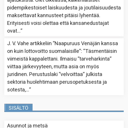
ajatuksista. Olet oikeassa, kaikenlaisiset
pidempikestoiset laiskuudesta ja joutilaisuudesta
maksettavat kannusteet pitäisi lyhentää.
Erityisesti voisi olettaa että kansanedustajat
ovat…
”
J. V. Vahe
artikkeliin
”Naapuruus Venäjän kanssa
on kuin lottovoitto suomalaisille”
: “
Täsmentäisin
viimeistä kappalettani. Ilmaisu ”tarveharkinta”
viittaa järkevyyteen, mutta asia on myös
juridinen. Perustuslaki ”velvoittaa” julkista
sektoria huolehtimaan perusopetuksesta ja
sotesta,…
”
SISÄLTÖ
Asunnot ja metsä