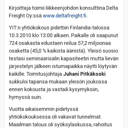
Kirjoittaja toimii liikkeenjohdon konsulttina Delta
Freight Oy:ssä
www.deltafreight.fi
.
YIT:n yhtiökokous pidettiin Finlandia-talossa
10.3.2010 klo 13:00 alkaen. Paikalle oli saapunut
724 osakasta edustaen reilua 57,2 miljoonaa
osaketta (45,0 % kaikista äänistä). Yleisö suosio
testasi seminaarisalin kapasiteetin mutta lievän
järjestelyn jälkeen istumapaikka näytti löytyvän
kaikille. Toimitusjohtaja
Juhani Pitkäkoski
sukkuloi tapansa mukaan yleisön joukossa
ennen kokousta ja vastaili kysymyksiin,
hymyssä suin.
Vuotta aikaisemmin pidetyssä
yhtiökokouksessa oli vakavat tunnelmat.
Maailman talous oli syöksylaskussa, rahoitus