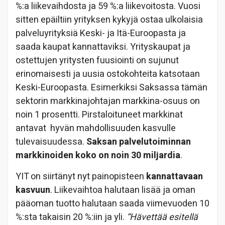
%:a liikevaihdosta ja 59 %:a liikevoitosta. Vuosi
sitten epäiltiin yrityksen kykyjä ostaa ulkolaisia
palveluyrityksiä Keski- ja Itä-Euroopasta ja
saada kaupat kannattaviksi. Yrityskaupat ja
ostettujen yritysten fuusiointi on sujunut
erinomaisesti ja uusia ostokohteita katsotaan
Keski-Euroopasta. Esimerkiksi Saksassa tämän
sektorin markkinajohtajan markkina-osuus on
noin 1 prosentti. Pirstaloituneet markkinat
antavat hyvän mahdollisuuden kasvulle
tulevaisuudessa.
Saksan palvelutoiminnan
markkinoiden koko on noin 30 miljardia
.
YIT on siirtänyt nyt painopisteen
kannattavaan
kasvuun
. Liikevaihtoa halutaan lisää ja oman
pääoman tuotto halutaan saada viimevuoden 10
%:sta takaisin 20 %:iin ja yli.
“Hävettää esitellä