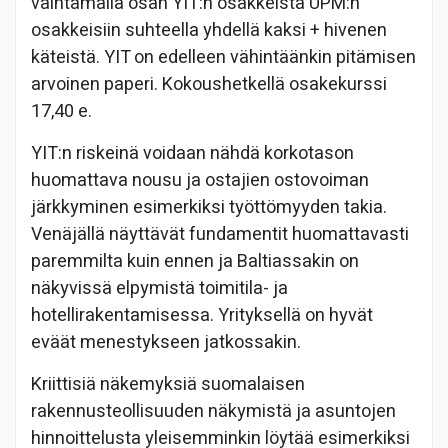
vaihtamalla osan YIT:n osakkeista UPM:n
osakkeisiin suhteella yhdellä kaksi + hivenen
käteistä. YIT on edelleen vähintäänkin pitämisen
arvoinen paperi. Kokoushetkellä osakekurssi
17,40 e.
YIT:n riskeinä voidaan nähdä korkotason
huomattava nousu ja ostajien ostovoiman
järkkyminen esimerkiksi työttömyyden takia.
Venäjällä näyttävät fundamentit huomattavasti
paremmilta kuin ennen ja Baltiassakin on
näkyvissä elpymistä toimitila- ja
hotellirakentamisessa. Yrityksellä on hyvät
eväät menestykseen jatkossakin.
Kriittisiä näkemyksiä suomalaisen
rakennusteollisuuden näkymistä ja asuntojen
hinnoittelusta yleisemminkin löytää esimerkiksi