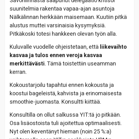
Savonlinnasta saapunut delegaatio kritisoi
suunitelmia rakentaa vapaa-ajan asuntoja
Nälkälinnan herkkään maisemaan. Kuutiin pitkä
alustus muttei varsinaisia kysymyksiä.
Pitkäkoski totesi hankkeen olevan työn alla.
Kuluvalle vuodelle ohjeistetaan, että
liikevaihto
kasvaa ja tulos ennen veroja kasvaa
merkittävästi
. Tämä toistettiin useamman
kerran.
Kokoustarjoilu tapahtui ennen kokousta ja
koostui bageleistä, kahvista ja erinomaisesta
smoothie-juomasta. Konsultti kiittää.
Konsultilla on ollut salkussa YIT:tä jo pitkään.
Osa lisäostoista tuli ajoitettua optimaalisesti.
Nyt olen keventänyt hieman (noin 25 %:a)