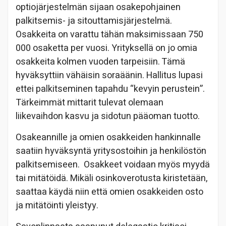
optiojärjestelmän sijaan osakepohjainen
palkitsemis- ja sitouttamisjärjestelmä.
Osakkeita on varattu tähän maksimissaan 750
000 osaketta per vuosi. Yrityksellä on jo omia
osakkeita kolmen vuoden tarpeisiin. Tämä
hyväksyttiin vähäisin soraäänin. Hallitus lupasi
ettei palkitseminen tapahdu “kevyin perustein”.
Tärkeimmät mittarit tulevat olemaan
liikevaihdon kasvu ja sidotun pääoman tuotto.
Osakeannille ja omien osakkeiden hankinnalle
saatiin hyväksyntä yritysostoihin ja henkilöstön
palkitsemiseen. Osakkeet voidaan myös myydä
tai mitätöidä. Mikäli osinkoverotusta kiristetään,
saattaa käydä niin että omien osakkeiden osto
ja mitätöinti yleistyy.