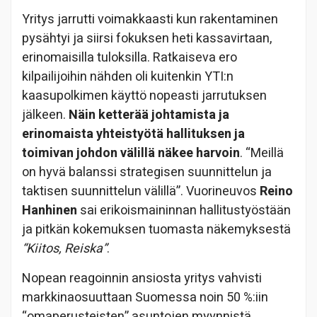
Yritys jarrutti voimakkaasti kun rakentaminen
pysähtyi ja siirsi fokuksen heti kassavirtaan,
erinomaisilla tuloksilla. Ratkaiseva ero
kilpailijoihin nähden oli kuitenkin YTI:n
kaasupolkimen käyttö nopeasti jarrutuksen
jälkeen.
Näin ketterää johtamista ja
erinomaista yhteistyötä hallituksen ja
toimivan johdon välillä näkee harvoin
. “Meillä
on hyvä balanssi strategisen suunnittelun ja
taktisen suunnittelun välillä”. Vuorineuvos
Reino
Hanhinen
sai erikoismaininnan hallitustyöstään
ja pitkän kokemuksen tuomasta näkemyksestä
“Kiitos, Reiska”
.
Nopean reagoinnin ansiosta yritys vahvisti
markkinaosuuttaan Suomessa noin 50 %:iin
“omaperusteisten” asuntojen myynnistä.