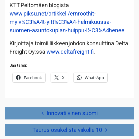
KTT Peltomäen blogista
www.piksu.net/artikkeli/ernroothit-
myiv%C3%A4t-yitt%C3%A4-helmikuussa-
suomen-asuntokuplan-huippu-l%C3%A4henee.
Kirjoittaja toimii liikkeenjohdon konsulttina Delta
Freight Oy:ssä
www.deltafreight.fi
.
Jaa tämä:
Facebook
X
WhatsApp
Artikkelien
Innovatiivinen suomi
selaus
Taurus osakelista viikolle 10