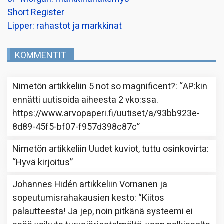
Short Register
Lipper: rahastot ja markkinat
KOMMENTIT
Nimetön
artikkeliin
5 not so magnificent?
: “
AP:kin
ennätti uutisoida aiheesta 2 vko:ssa.
https://www.arvopaperi.fi/uutiset/a/93bb923e-
8d89-45f5-bf07-f957d398c87c
”
Nimetön
artikkeliin
Uudet kuviot, tuttu osinkovirta
:
“
Hyvä kirjoitus
”
Johannes Hidén
artikkeliin
Vornanen ja
sopeutumisrahakausien kesto
: “
Kiitos
palautteesta! Ja jep, noin pitkänä systeemi ei