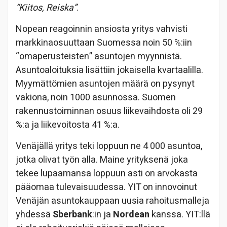
“Kiitos, Reiska”
.
Nopean reagoinnin ansiosta yritys vahvisti
markkinaosuuttaan Suomessa noin 50 %:iin
“omaperusteisten” asuntojen myynnistä.
Asuntoaloituksia lisättiin jokaisella kvartaalilla.
Myymättömien asuntojen määrä on pysynyt
vakiona, noin 1000 asunnossa. Suomen
rakennustoiminnan osuus liikevaihdosta oli 29
%:a ja liikevoitosta 41 %:a.
Venäjällä yritys teki loppuun ne 4 000 asuntoa,
jotka olivat työn alla. Maine yrityksenä joka
tekee lupaamansa loppuun asti on arvokasta
pääomaa tulevaisuudessa. YIT on innovoinut
Venäjän asuntokauppaan uusia rahoitusmalleja
yhdessä
Sberbank
:in ja
Nordean
kanssa. YIT:llä