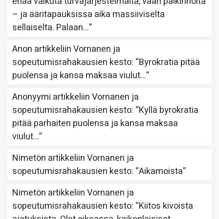
enää vaikuta turvajärjestelmältä, vaan palkinnolta
– ja ääritapauksissa aika massiiviselta
sellaiselta. Palaan…
”
Anon
artikkeliin
Vornanen ja
sopeutumisrahakausien kesto
: “
Byrokratia pitää
puolensa ja kansa maksaa viulut…
”
Anonyymi
artikkeliin
Vornanen ja
sopeutumisrahakausien kesto
: “
Kyllä byrokratia
pitää parhaiten puolensa ja kansa maksaa
viulut…
”
Nimetön
artikkeliin
Vornanen ja
sopeutumisrahakausien kesto
: “
Aikamoista
”
Nimetön
artikkeliin
Vornanen ja
sopeutumisrahakausien kesto
: “
Kiitos kivoista