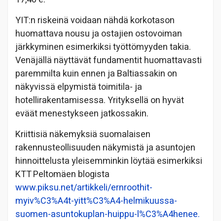
YIT:n riskeinä voidaan nähdä korkotason
huomattava nousu ja ostajien ostovoiman
järkkyminen esimerkiksi työttömyyden takia.
Venäjällä näyttävät fundamentit huomattavasti
paremmilta kuin ennen ja Baltiassakin on
näkyvissä elpymistä toimitila- ja
hotellirakentamisessa. Yrityksellä on hyvät
eväät menestykseen jatkossakin.
Kriittisiä näkemyksiä suomalaisen
rakennusteollisuuden näkymistä ja asuntojen
hinnoittelusta yleisemminkin löytää esimerkiksi
KTT Peltomäen blogista
www.piksu.net/artikkeli/ernroothit-
myiv%C3%A4t-yitt%C3%A4-helmikuussa-
suomen-asuntokuplan-huippu-l%C3%A4henee.