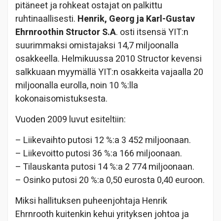
pitäneet ja rohkeat ostajat on palkittu
ruhtinaallisesti.
Henrik, Georg ja Karl-Gustav
Ehrnroothin
Structor S.A
. osti itsensä YIT:n
suurimmaksi omistajaksi 14,7 miljoonalla
osakkeella. Helmikuussa 2010 Structor kevensi
salkkuaan myymällä YIT:n osakkeita vajaalla 20
miljoonalla eurolla, noin 10 %:lla
kokonaisomistuksesta.
Vuoden 2009 luvut esiteltiin:
– Liikevaihto putosi 12 %:a 3 452 miljoonaan.
– Liikevoitto putosi 36 %:a 166 miljoonaan.
– Tilauskanta putosi 14 %:a 2 774 miljoonaan.
– Osinko putosi 20 %:a 0,50 eurosta 0,40 euroon.
Miksi hallituksen puheenjohtaja Henrik
Ehrnrooth kuitenkin kehui yrityksen johtoa ja