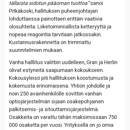
tällaista sidotun pääoman tuottoa”
sanoi
Pitkäkoski, hallituksen puheenjohtajan
lohduttaessa painottaen erittäin vaativia
olosuhteita. Liiketoiminnallista ketteryyttä ja
nopeaa reagointia tarvitaan jatkossakin.
Kustannusrakennetta on trimmattu
suunnitelmien mukaan.
Vanha halllitus valittiin uudelleen, Gran ja Herlin
olivat estyneitä saapumaan kokoukseen.
Kokousyleisö piti halllituksen koostumusta ja
kokemusta erinomaisena. Yhtiön johdolle ja
noin 250 avainhenkilölle sovittiin vanhan
optiojärjestelmän sijaan osakepohjainen
palkitsemis- ja sitouttamisjärjestelmä.
Osakkeita on varattu tähän maksimissaan 750
000 osaketta per vuosi. Yrityksellä on jo omia