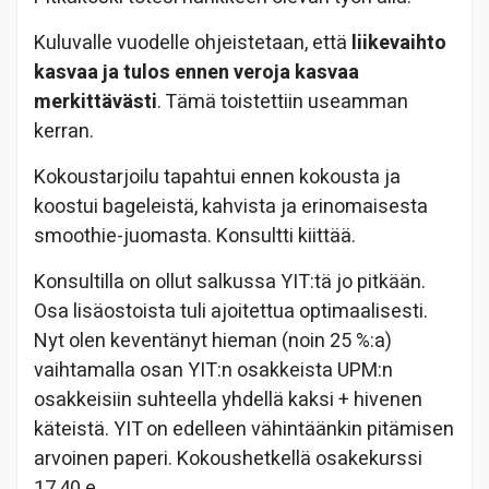
Kuluvalle vuodelle ohjeistetaan, että
liikevaihto
kasvaa ja tulos ennen veroja kasvaa
merkittävästi
. Tämä toistettiin useamman
kerran.
Kokoustarjoilu tapahtui ennen kokousta ja
koostui bageleistä, kahvista ja erinomaisesta
smoothie-juomasta. Konsultti kiittää.
Konsultilla on ollut salkussa YIT:tä jo pitkään.
Osa lisäostoista tuli ajoitettua optimaalisesti.
Nyt olen keventänyt hieman (noin 25 %:a)
vaihtamalla osan YIT:n osakkeista UPM:n
osakkeisiin suhteella yhdellä kaksi + hivenen
käteistä. YIT on edelleen vähintäänkin pitämisen
arvoinen paperi. Kokoushetkellä osakekurssi
17,40 e.