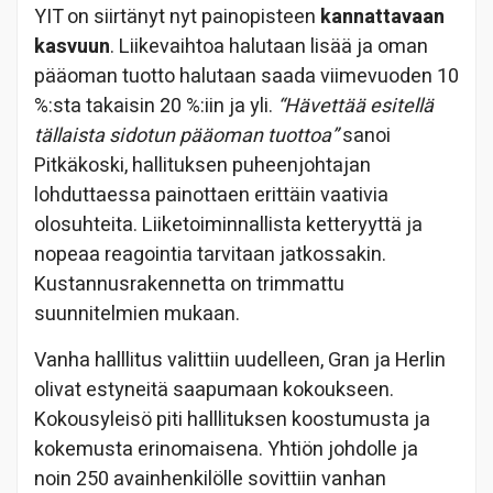
YIT on siirtänyt nyt painopisteen
kannattavaan
kasvuun
. Liikevaihtoa halutaan lisää ja oman
pääoman tuotto halutaan saada viimevuoden 10
%:sta takaisin 20 %:iin ja yli.
“Hävettää esitellä
tällaista sidotun pääoman tuottoa”
sanoi
Pitkäkoski, hallituksen puheenjohtajan
lohduttaessa painottaen erittäin vaativia
olosuhteita. Liiketoiminnallista ketteryyttä ja
nopeaa reagointia tarvitaan jatkossakin.
Kustannusrakennetta on trimmattu
suunnitelmien mukaan.
Vanha halllitus valittiin uudelleen, Gran ja Herlin
olivat estyneitä saapumaan kokoukseen.
Kokousyleisö piti halllituksen koostumusta ja
kokemusta erinomaisena. Yhtiön johdolle ja
noin 250 avainhenkilölle sovittiin vanhan