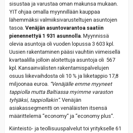
sisustaa ja varustaa oman makunsa mukaan.
YIT ohjaa omalla myynnillään kauppaa
lähemmäksi valmiiksivarusteltujen asuntojen
tasoa.
Venäjän asuntovarantoa saatiin
pienennettyä 1 931 asunnolla
. Myynnissä
olevia asuntoja oli vuoden lopussa 3 603 kpl.
Uusien rakentaminen pääsi vauhtiin viimeisellä
kvartaalilla jolloin aloitettuja asuntoja oli 567
kpl. Kansainvälisten rakentamispalvelujen
osuus liikevaihdosta oli 10 % ja liiketappio 17,8
miljoonaa euroa.
“Venäjälle emme myyneet
tappiolla mutta Baltiassa myimme varaston
tyhjäksi, tappiollakin”
. Venäjän
asiakassegmentti on venäläisten itsensä
määrittelemä “economy” ja “economy plus”.
Kiinteistö- ja teollisuuspalvelut toi yritykselle 61