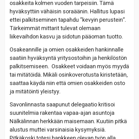
osakkeita kolmen vuoden tarpeisiin. Tämä
hyväksyttiin vähäisin soraäänin. Hallitus lupasi
ettei palkitseminen tapahdu “kevyin perustein”.
Tärkeimmät mittarit tulevat olemaan
liikevaihdon kasvu ja sidotun pääoman tuotto.
Osakeannille ja omien osakkeiden hankinnalle
saatiin hyväksyntä yritysostoihin ja henkilöstön
palkitsemiseen. Osakkeet voidaan myös myydä
tai mitätöidä. Mikäli osinkoverotusta kiristetään,
saattaa käydä niin että omien osakkeiden osto
ja mitätöinti yleistyy.
Savonlinnasta saapunut delegaatio kritisoi
suunitelmia rakentaa vapaa-ajan asuntoja
Nälkälinnan herkkään maisemaan. Kuutiin pitkä
alustus muttei varsinaisia kysymyksiä.
Pitkäkoski totesi hankkeen olevan työn alla.