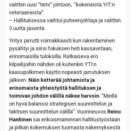
valittiin uusi “tiimi” johtoon, “kokeneista YIT:n
veteraaneista”.
– Hallituksessa vaihtui puheenjohtaja ja valittiin
3 uutta jäsentä
Yritys jarrutti voimakkaasti kun rakentaminen
pysähtyi ja siirsi fokuksen heti kassavirtaan,
erinomaisilla tuloksilla. Ratkaiseva ero
kilpailijoihin nähden oli kuitenkin YTI:n
kaasupolkimen käyttö nopeasti jarrutuksen
jälkeen.
Näin ketterää johtamista ja
erinomaista yhteistyötä hallituksen ja
toimivan johdon välillä näkee harvoin
. “Meillä
on hyvä balanssi strategisen suunnittelun ja
taktisen suunnittelun välillä”. Vuorineuvos
Reino
Hanhinen
sai erikoismaininnan hallitustyöstään
ja pitkän kokemuksen tuomasta näkemyksestä