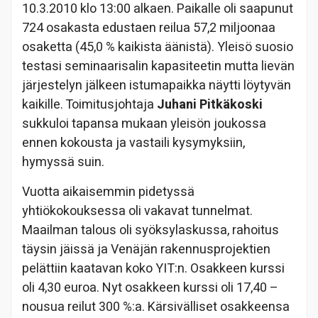
10.3.2010 klo 13:00 alkaen. Paikalle oli saapunut
724 osakasta edustaen reilua 57,2 miljoonaa
osaketta (45,0 % kaikista äänistä). Yleisö suosio
testasi seminaarisalin kapasiteetin mutta lievän
järjestelyn jälkeen istumapaikka näytti löytyvän
kaikille. Toimitusjohtaja
Juhani Pitkäkoski
sukkuloi tapansa mukaan yleisön joukossa
ennen kokousta ja vastaili kysymyksiin,
hymyssä suin.
Vuotta aikaisemmin pidetyssä
yhtiökokouksessa oli vakavat tunnelmat.
Maailman talous oli syöksylaskussa, rahoitus
täysin jäissä ja Venäjän rakennusprojektien
pelättiin kaatavan koko YIT:n. Osakkeen kurssi
oli 4,30 euroa. Nyt osakkeen kurssi oli 17,40 –
nousua reilut 300 %:a. Kärsivälliset osakkeensa