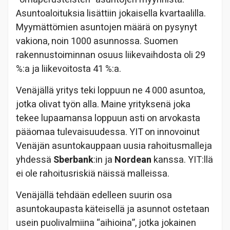
Asuntoaloituksia lisättiin jokaisella kvartaalilla.
Myymättömien asuntojen määrä on pysynyt
vakiona, noin 1000 asunnossa. Suomen
rakennustoiminnan osuus liikevaihdosta oli 29
%:a ja liikevoitosta 41 %:a.
Venäjällä yritys teki loppuun ne 4 000 asuntoa,
jotka olivat työn alla. Maine yrityksenä joka
tekee lupaamansa loppuun asti on arvokasta
pääomaa tulevaisuudessa. YIT on innovoinut
Venäjän asuntokauppaan uusia rahoitusmalleja
yhdessä
Sberbank
:in ja
Nordean
kanssa. YIT:llä
ei ole rahoitusriskiä näissä malleissa.
Venäjällä tehdään edelleen suurin osa
asuntokaupasta käteisellä ja asunnot ostetaan
usein puolivalmiina “aihioina”, jotka jokainen