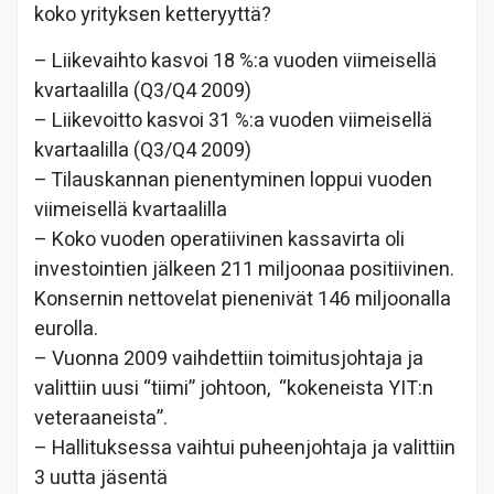
koko yrityksen ketteryyttä?
– Liikevaihto kasvoi 18 %:a vuoden viimeisellä
kvartaalilla (Q3/Q4 2009)
– Liikevoitto kasvoi 31 %:a vuoden viimeisellä
kvartaalilla (Q3/Q4 2009)
– Tilauskannan pienentyminen loppui vuoden
viimeisellä kvartaalilla
– Koko vuoden operatiivinen kassavirta oli
investointien jälkeen 211 miljoonaa positiivinen.
Konsernin nettovelat pienenivät 146 miljoonalla
eurolla.
– Vuonna 2009 vaihdettiin toimitusjohtaja ja
valittiin uusi “tiimi” johtoon, “kokeneista YIT:n
veteraaneista”.
– Hallituksessa vaihtui puheenjohtaja ja valittiin
3 uutta jäsentä