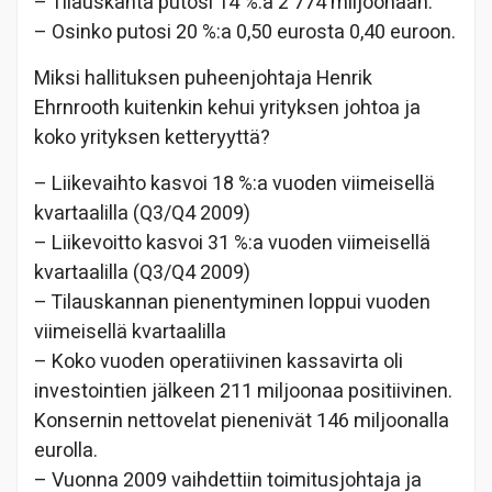
– Tilauskanta putosi 14 %:a 2 774 miljoonaan.
– Osinko putosi 20 %:a 0,50 eurosta 0,40 euroon.
Miksi hallituksen puheenjohtaja Henrik
Ehrnrooth kuitenkin kehui yrityksen johtoa ja
koko yrityksen ketteryyttä?
– Liikevaihto kasvoi 18 %:a vuoden viimeisellä
kvartaalilla (Q3/Q4 2009)
– Liikevoitto kasvoi 31 %:a vuoden viimeisellä
kvartaalilla (Q3/Q4 2009)
– Tilauskannan pienentyminen loppui vuoden
viimeisellä kvartaalilla
– Koko vuoden operatiivinen kassavirta oli
investointien jälkeen 211 miljoonaa positiivinen.
Konsernin nettovelat pienenivät 146 miljoonalla
eurolla.
– Vuonna 2009 vaihdettiin toimitusjohtaja ja