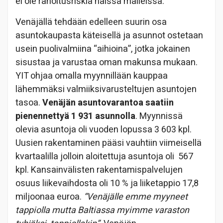
ei ole rahoitusriskiä näissä malleissa.
Venäjällä tehdään edelleen suurin osa
asuntokaupasta käteisellä ja asunnot ostetaan
usein puolivalmiina “aihioina”, jotka jokainen
sisustaa ja varustaa oman makunsa mukaan.
YIT ohjaa omalla myynnillään kauppaa
lähemmäksi valmiiksivarusteltujen asuntojen
tasoa.
Venäjän asuntovarantoa saatiin
pienennettyä 1 931 asunnolla
. Myynnissä
olevia asuntoja oli vuoden lopussa 3 603 kpl.
Uusien rakentaminen pääsi vauhtiin viimeisellä
kvartaalilla jolloin aloitettuja asuntoja oli 567
kpl. Kansainvälisten rakentamispalvelujen
osuus liikevaihdosta oli 10 % ja liiketappio 17,8
miljoonaa euroa.
“Venäjälle emme myyneet
tappiolla mutta Baltiassa myimme varaston