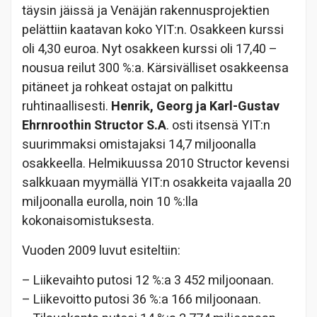
täysin jäissä ja Venäjän rakennusprojektien
pelättiin kaatavan koko YIT:n. Osakkeen kurssi
oli 4,30 euroa. Nyt osakkeen kurssi oli 17,40 –
nousua reilut 300 %:a. Kärsivälliset osakkeensa
pitäneet ja rohkeat ostajat on palkittu
ruhtinaallisesti.
Henrik, Georg ja Karl-Gustav
Ehrnroothin
Structor S.A
. osti itsensä YIT:n
suurimmaksi omistajaksi 14,7 miljoonalla
osakkeella. Helmikuussa 2010 Structor kevensi
salkkuaan myymällä YIT:n osakkeita vajaalla 20
miljoonalla eurolla, noin 10 %:lla
kokonaisomistuksesta.
Vuoden 2009 luvut esiteltiin:
– Liikevaihto putosi 12 %:a 3 452 miljoonaan.
– Liikevoitto putosi 36 %:a 166 miljoonaan.