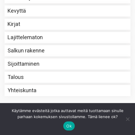
Kevyttä
Kirjat
Lajittelematon
Salkun rakenne
Sijoittaminen
Talous
Yhteiskunta
UUTISPOIMINTOJA
Käytämme evästeitä jotka auttavat meitä tuottamaan sinulle
parhaan kokemuksen sivustollamme. Tämä lienee ok?
Yhdysvaltain työmarkkinoilla yllättävä
Ok