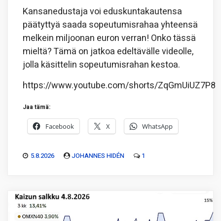
Kansanedustaja voi eduskuntakautensa
päätyttyä saada sopeutumisrahaa yhteensä
melkein miljoonan euron verran! Onko tässä
mieltä? Tämä on jatkoa edeltävälle videolle,
jolla käsittelin sopeutumisrahan kestoa.
https://www.youtube.com/shorts/ZqGmUiUZ7P8
Jaa tämä:
Facebook
X
WhatsApp
5.8.2026
JOHANNES HIDÉN
1