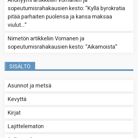
Anonyymi
artikkeliin
Vornanen ja
sopeutumisrahakausien kesto
: “
Kyllä byrokratia
pitää parhaiten puolensa ja kansa maksaa
viulut…
”
Nimetön
artikkeliin
Vornanen ja
sopeutumisrahakausien kesto
: “
Aikamoista
”
SISÄLTÖ
Asunnot ja metsä
Kevyttä
Kirjat
Lajittelematon