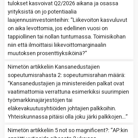
tulokset kasvoivat Q2/2026 aikana ja osassa
yrityksistä on jo potentiaalia
laajennusinvestointeihin
: “
Liikevoiton kasvuluvut
on aika levottomia, jos edellinen vuosi on
tappiollinen tai nollan tuntumassa. Toimisikohan
niin että ilmoittaisi liikevoittomarginaalin
muutoksen prosenttiyksiköinä?
”
Nimetön
artikkeliin
Kansanedustajien
sopeutumisrahasta 2: sopeutumisrahan määrä
:
“
Kansanedustajien ja ministereiden palkat ovat
vaatimattomia verrattuna esimerkiksi suurimpien
työmarkkinajärjestöjen tai
eläkevakuutusyhtiöiden johtajien palkkoihin.
Yhteiskunnassa pitäisi olla joku järki palkkojen…
”
Nimetön
artikkeliin
5 not so magnificent?
: “
AP:kin