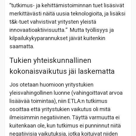
”tutkimus- ja kehittämistoiminnan tuet lisäsivät
merkittävästi näitä uusia teknologioita, ja lisäksi
t&k-tuet vahvistivat yritysten yleistä
innovaatioaktiivisuutta.” Mutta työllisyys ja
kilpailukykyparannukset jäivät kuitenkin
saamatta.
Tukien yhteiskunnallinen
kokonaisvaikutus jäi laskematta
Jos otetaan huomioon yritystukien
yleisvahingollinen luonne (vahingoittavat arvoa
lisäävää toimintaa), niin ETLA:n tutkimus
osoittaa että yritystukien vaikutus oli mitä
ilmeisimmin negatiivinen. Täyttä varmuutta ei
kuitenkaan ole, kun tutkimus ei punninnut niitä
negatiivisia vaikutuksia, jotka koituivat niiden