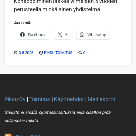
Koneoppiminen laskee viimeisen 5 vuoden
perusteella minkälainen yhdistelmä
Jaa tämä:
Facebook
X
WhatsApp
3.8.2026
PIKSU TOIMITUS
0
Piksu Oy
|
Toimitus
|
Käyttöehdot
|
Mediakortti
Sivusto ei sisällä sijoitussuosituksia eikä sisältöä pidä
sellaiseksi tulkita