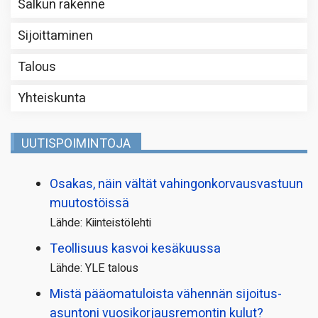
Salkun rakenne
Sijoittaminen
Talous
Yhteiskunta
UUTISPOIMINTOJA
Osakas, näin vältät vahingonkorvausvastuun
muutostöissä
Lähde: Kiinteistölehti
Teollisuus kasvoi kesäkuussa
Lähde: YLE talous
Mistä pääoma­tuloista vähennän sijoitus­
asuntoni vuosikorjaus­remontin kulut?