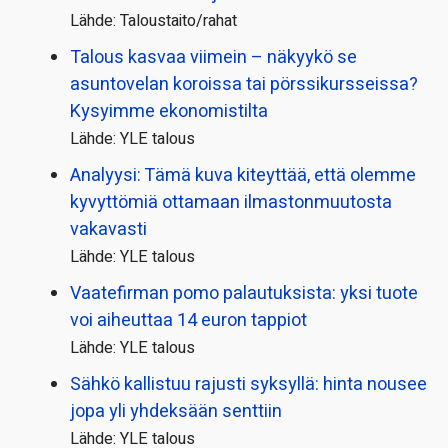
Lähde: Taloustaito/rahat
Talous kasvaa viimein – näkyykö se
asuntovelan koroissa tai pörssi­kursseissa?
Kysyimme ekonomistilta
Lähde: YLE talous
Analyysi: Tämä kuva kiteyttää, että olemme
kyvyttömiä ottamaan ilmaston­muutosta
vakavasti
Lähde: YLE talous
Vaatefirman pomo palautuksista: yksi tuote
voi aiheuttaa 14 euron tappiot
Lähde: YLE talous
Sähkö kallistuu rajusti syksyllä: hinta nousee
jopa yli yhdeksään senttiin
Lähde: YLE talous