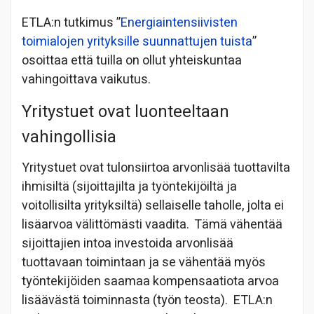
ETLA:n tutkimus ”
Energiaintensiivisten
toimialojen yrityksille suunnattujen tuista
”
osoittaa että tuilla on ollut yhteiskuntaa
vahingoittava vaikutus.
Yritystuet ovat luonteeltaan
vahingollisia
Yritystuet ovat tulonsiirtoa arvonlisää tuottavilta
ihmisiltä (sijoittajilta ja työntekijöiltä ja
voitollisilta yrityksiltä) sellaiselle taholle, jolta ei
lisäarvoa välittömästi vaadita. Tämä vähentää
sijoittajien intoa investoida arvonlisää
tuottavaan toimintaan ja se vähentää myös
työntekijöiden saamaa kompensaatiota arvoa
lisäävästä toiminnasta (työn teosta). ETLA:n