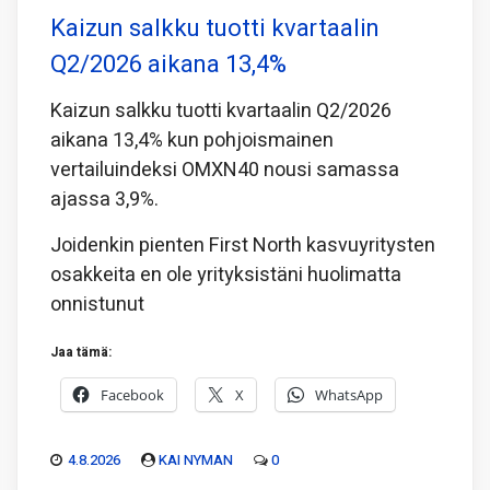
Kaizun salkku tuotti kvartaalin
Q2/2026 aikana 13,4%
Kaizun salkku tuotti kvartaalin Q2/2026
aikana 13,4% kun pohjoismainen
vertailuindeksi OMXN40 nousi samassa
ajassa 3,9%.
Joidenkin pienten First North kasvuyritysten
osakkeita en ole yrityksistäni huolimatta
onnistunut
Jaa tämä:
Facebook
X
WhatsApp
4.8.2026
KAI NYMAN
0