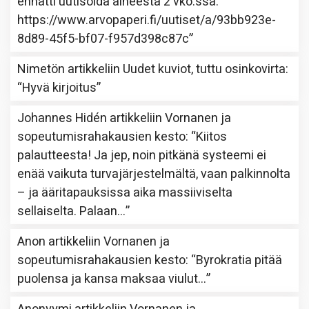
ennätti uutisoida aiheesta 2 vko:ssa.
https://www.arvopaperi.fi/uutiset/a/93bb923e-
8d89-45f5-bf07-f957d398c87c
”
Nimetön
artikkeliin
Uudet kuviot, tuttu osinkovirta
:
“
Hyvä kirjoitus
”
Johannes Hidén
artikkeliin
Vornanen ja
sopeutumisrahakausien kesto
: “
Kiitos
palautteesta! Ja jep, noin pitkänä systeemi ei
enää vaikuta turvajärjestelmältä, vaan palkinnolta
– ja ääritapauksissa aika massiiviselta
sellaiselta. Palaan…
”
Anon
artikkeliin
Vornanen ja
sopeutumisrahakausien kesto
: “
Byrokratia pitää
puolensa ja kansa maksaa viulut…
”