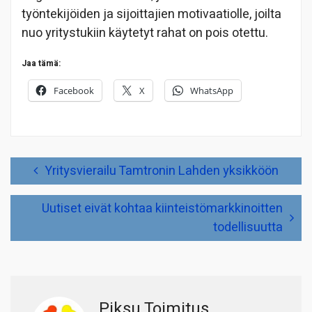
työntekijöiden ja sijoittajien motivaatiolle, joilta
nuo yritystukiin käytetyt rahat on pois otettu.
Jaa tämä:
Facebook
X
WhatsApp
Artikkelien
Yritysvierailu Tamtronin Lahden yksikköön
selaus
Uutiset eivät kohtaa kiinteistömarkkinoitten
todellisuutta
Piksu Toimitus