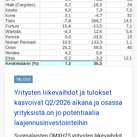
TALOUS
Yritysten liikevaihdot ja tulokset
kasvoivat Q2/2026 aikana ja osassa
yrityksistä on jo potentiaalia
laajennusinvestointeihin
Suomalaisten OMXH25 yritysten liikevaihdot