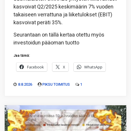
kasvoivat Q2/2025 keskimäärin 7% vuoden
takaiseen verrattuna ja liiketulokset (EBIT)
kasvoivat peräti 35%.
Seurantaan on tällä kertaa otettu myös
investoidun pääoman tuotto
Jaa tämä:
Facebook
X
WhatsApp
8.8.2026
PIKSU TOIMITUS
1