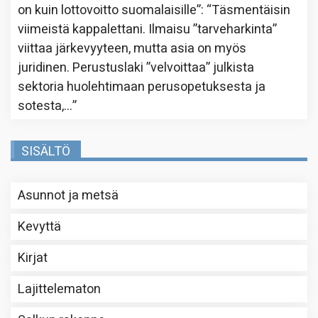
on kuin lottovoitto suomalaisille”
: “
Täsmentäisin
viimeistä kappalettani. Ilmaisu ”tarveharkinta”
viittaa järkevyyteen, mutta asia on myös
juridinen. Perustuslaki ”velvoittaa” julkista
sektoria huolehtimaan perusopetuksesta ja
sotesta,…
”
SISÄLTÖ
Asunnot ja metsä
Kevyttä
Kirjat
Lajittelematon