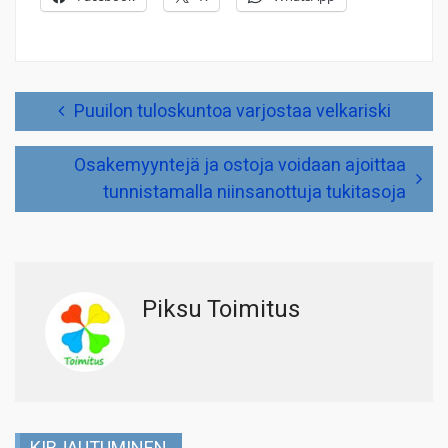
Artikkelien
Puuilon tuloskuntoa varjostaa velkariski
selaus
Osakemyyntejä ja ostoja voidaan ajoittaa
tunnistamalla niinsanottuja tukitasoja
Piksu Toimitus