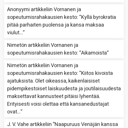
Anonyymi
artikkeliin
Vornanen ja
sopeutumisrahakausien kesto
: “
Kyllä byrokratia
pitää parhaiten puolensa ja kansa maksaa
viulut…
”
Nimetön
artikkeliin
Vornanen ja
sopeutumisrahakausien kesto
: “
Aikamoista
”
Nimetön
artikkeliin
Vornanen ja
sopeutumisrahakausien kesto
: “
Kiitos kivoista
ajatuksista. Olet oikeassa, kaikenlaisiset
pidempikestoiset laiskuudesta ja joutilaisuudesta
maksettavat kannusteet pitäisi lyhentää.
Erityisesti voisi olettaa että kansanedustajat
ovat…
”
J. V. Vahe
artikkeliin
”Naapuruus Venäjän kanssa