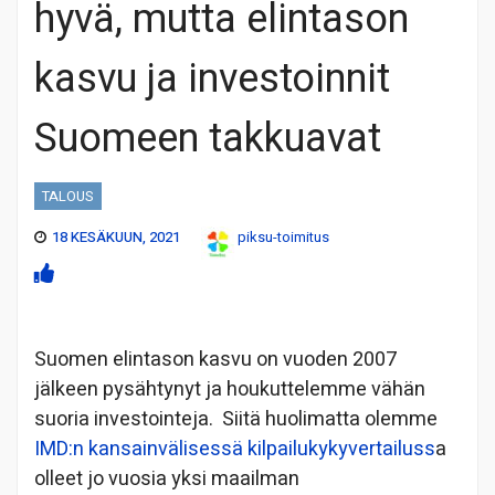
hyvä, mutta elintason
kasvu ja investoinnit
Suomeen takkuavat
TALOUS
18 KESÄKUUN, 2021
piksu-toimitus
Suomen elintason kasvu on vuoden 2007
jälkeen pysähtynyt ja houkuttelemme vähän
suoria investointeja. Siitä huolimatta olemme
IMD:n kansainvälisessä kilpailukykyvertailuss
a
olleet jo vuosia yksi maailman