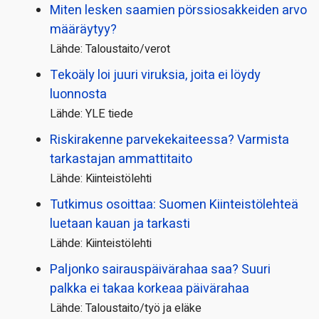
Miten lesken saamien pörssi­osakkeiden arvo
määräytyy?
Lähde: Taloustaito/verot
Tekoäly loi juuri viruksia, joita ei löydy
luonnosta
Lähde: YLE tiede
Riskirakenne parvekekaiteessa? Varmista
tarkastajan ammattitaito
Lähde: Kiinteistölehti
Tutkimus osoittaa: Suomen Kiinteistölehteä
luetaan kauan ja tarkasti
Lähde: Kiinteistölehti
Paljonko sairauspäivä­rahaa saa? Suuri
palkka ei takaa korkeaa päivärahaa
Lähde: Taloustaito/työ ja eläke