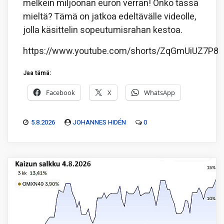
melkein miljoonan euron verran! Onko tässä
mieltä? Tämä on jatkoa edeltävälle videolle,
jolla käsittelin sopeutumisrahan kestoa.
https://www.youtube.com/shorts/ZqGmUiUZ7P8
Jaa tämä:
Facebook
X
WhatsApp
5.8.2026
JOHANNES HIDÉN
0