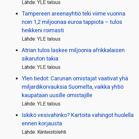
Lähde: YLE talous
Tampereen areenayhtiö teki viime vuonna
noin 1,2 miljoonaa euroa tappiota – tulos
heikkeni roimasti
Lähde: YLE talous
Atrian tulos laskee miljoonia afrikkalaisen
sikaruton takia
Lähde: YLE talous
Ylen tiedot: Carunan omistajat vaativat yhä
miljardi­korvauksia Suomelta, vaikka yhtiö
kaupataan uusille omistajille
Lähde: YLE talous
Iskikö vesivahinko? Kartoita vahingot huolella
ennen korjausta
Lähde: Kiinteistölehti