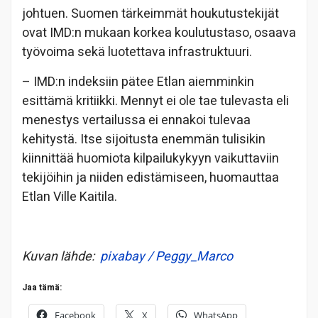
johtuen. Suomen tärkeimmät houkutustekijät
ovat IMD:n mukaan korkea koulutustaso, osaava
työvoima sekä luotettava infrastruktuuri.
– IMD:n indeksiin pätee Etlan aiemminkin
esittämä kritiikki. Mennyt ei ole tae tulevasta eli
menestys vertailussa ei ennakoi tulevaa
kehitystä. Itse sijoitusta enemmän tulisikin
kiinnittää huomiota kilpailukykyyn vaikuttaviin
tekijöihin ja niiden edistämiseen, huomauttaa
Etlan Ville Kaitila.
Kuvan lähde:
pixabay / Peggy_Marco
Jaa tämä:
Facebook
X
WhatsApp