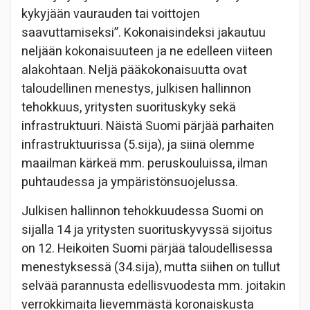
kykyjään vaurauden tai voittojen
saavuttamiseksi”. Kokonaisindeksi jakautuu
neljään kokonaisuuteen ja ne edelleen viiteen
alakohtaan. Neljä pääkokonaisuutta ovat
taloudellinen menestys, julkisen hallinnon
tehokkuus, yritysten suorituskyky sekä
infrastruktuuri. Näistä Suomi pärjää parhaiten
infrastruktuurissa (5.sija), ja siinä olemme
maailman kärkeä mm. peruskouluissa, ilman
puhtaudessa ja ympäristönsuojelussa.
Julkisen hallinnon tehokkuudessa Suomi on
sijalla 14 ja yritysten suorituskyvyssä sijoitus
on 12. Heikoiten Suomi pärjää taloudellisessa
menestyksessä (34.sija), mutta siihen on tullut
selvää parannusta edellisvuodesta mm. joitakin
verrokkimaita lievemmästä koronaiskusta