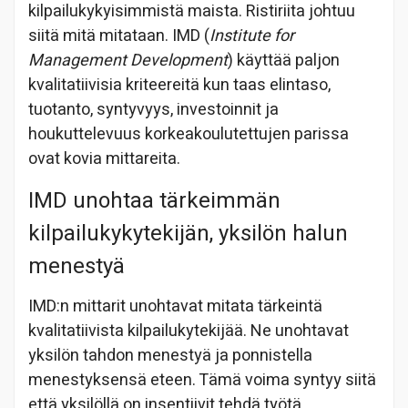
kilpailukykyisimmistä maista. Ristiriita johtuu
siitä mitä mitataan. IMD (
Institute for
Management Development
) käyttää paljon
kvalitatiivisia kriteereitä kun taas elintaso,
tuotanto, syntyvyys, investoinnit ja
houkuttelevuus korkeakoulutettujen parissa
ovat kovia mittareita.
IMD unohtaa tärkeimmän
kilpailukykytekijän, yksilön halun
menestyä
IMD:n mittarit unohtavat mitata tärkeintä
kvalitatiivista kilpailukytekijää. Ne unohtavat
yksilön tahdon menestyä ja ponnistella
menestyksensä eteen. Tämä voima syntyy siitä
että yksilöllä on insentiivit tehdä työtä