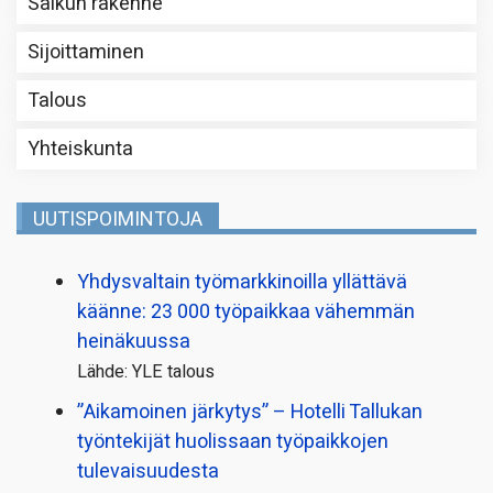
Salkun rakenne
Sijoittaminen
Talous
Yhteiskunta
UUTISPOIMINTOJA
Yhdysvaltain työmarkkinoilla yllättävä
käänne: 23 000 työpaikkaa vähemmän
heinäkuussa
Lähde: YLE talous
”Aikamoinen järkytys” – Hotelli Tallukan
työntekijät huolissaan työpaikkojen
tulevaisuudesta