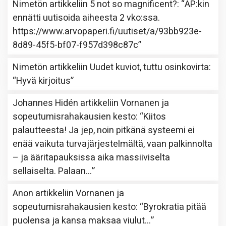
Nimetön
artikkeliin
5 not so magnificent?
: “
AP:kin
ennätti uutisoida aiheesta 2 vko:ssa.
https://www.arvopaperi.fi/uutiset/a/93bb923e-
8d89-45f5-bf07-f957d398c87c
”
Nimetön
artikkeliin
Uudet kuviot, tuttu osinkovirta
:
“
Hyvä kirjoitus
”
Johannes Hidén
artikkeliin
Vornanen ja
sopeutumisrahakausien kesto
: “
Kiitos
palautteesta! Ja jep, noin pitkänä systeemi ei
enää vaikuta turvajärjestelmältä, vaan palkinnolta
– ja ääritapauksissa aika massiiviselta
sellaiselta. Palaan…
”
Anon
artikkeliin
Vornanen ja
sopeutumisrahakausien kesto
: “
Byrokratia pitää
puolensa ja kansa maksaa viulut…
”