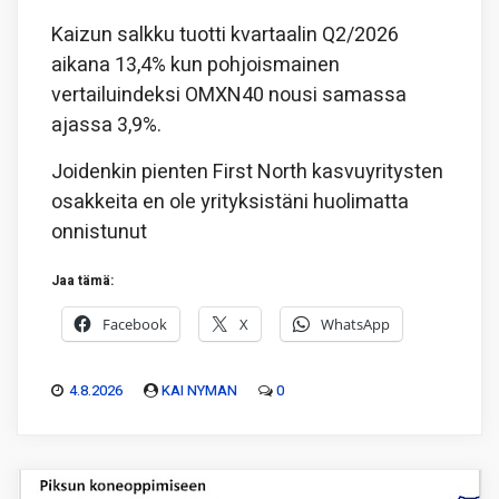
Kaizun salkku tuotti kvartaalin Q2/2026
aikana 13,4% kun pohjoismainen
vertailuindeksi OMXN40 nousi samassa
ajassa 3,9%.
Joidenkin pienten First North kasvuyritysten
osakkeita en ole yrityksistäni huolimatta
onnistunut
Jaa tämä:
Facebook
X
WhatsApp
4.8.2026
KAI NYMAN
0