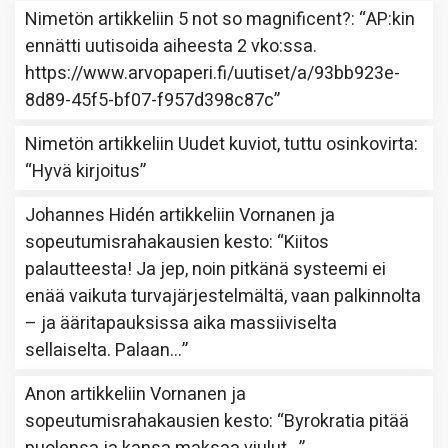
Nimetön
artikkeliin
5 not so magnificent?
: “
AP:kin
ennätti uutisoida aiheesta 2 vko:ssa.
https://www.arvopaperi.fi/uutiset/a/93bb923e-
8d89-45f5-bf07-f957d398c87c
”
Nimetön
artikkeliin
Uudet kuviot, tuttu osinkovirta
:
“
Hyvä kirjoitus
”
Johannes Hidén
artikkeliin
Vornanen ja
sopeutumisrahakausien kesto
: “
Kiitos
palautteesta! Ja jep, noin pitkänä systeemi ei
enää vaikuta turvajärjestelmältä, vaan palkinnolta
– ja ääritapauksissa aika massiiviselta
sellaiselta. Palaan…
”
Anon
artikkeliin
Vornanen ja
sopeutumisrahakausien kesto
: “
Byrokratia pitää