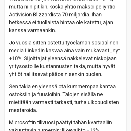
mutta niin pitikin, koska yhtiö maksoi peliyhtiö
Activision Blizzardista 70 miljardia. Ihan
hetkessä ei tuollaista hintaa ole katettu, ajan
kanssa varmaankin.
Jo vuosia sitten ostettu työelämän sosiaalinen
media LinkedIn kasvaa aina vain mukavasti, nyt
+10%. Sijoittajat yleensä nakkelevat niskojaan
yritysostoille kustannusten takia, mutta hyvät
yhtiöt hallitsevat pääosin senkin puolen.
Sen takia en yleensä ota kummempaa kantaa
ostoksiin ja fuusioihin. Talojen sisällä ne
mietitään varmasti tarkasti, turha ulkopuolisten
mestaroida.
Microsoftin tilivuosi päättyi tähän kvartaaliin
vakuuttavin numeroin: liikevaihto +16%,