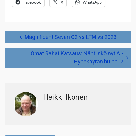
Facebook
X
WhatsApp
Artikkelien
Magnificent Seven Q2 vs LTM vs 2023
selaus
Omat Rahat Katsaus: Nähtiinkö nyt AI-
Hypekäyrän huippu?
Heikki Ikonen