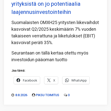
yrityksistä on jo potentiaalia
laajennusinvestointeihin
Suomalaisten OMXH25 yritysten liikevaihdot
kasvoivat Q2/2025 keskimäärin 7% vuoden
takaiseen verrattuna ja liiketulokset (EBIT)
kasvoivat peräti 35%.
Seurantaan on tällä kertaa otettu myös
investoidun pääoman tuotto
Jaa tämä:
Facebook
X
WhatsApp
8.8.2026
PIKSU TOIMITUS
0