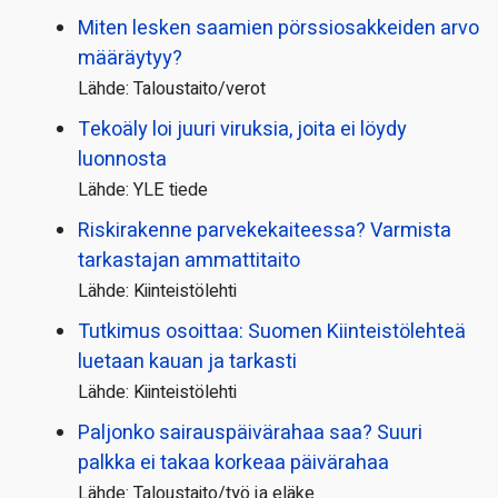
Miten lesken saamien pörssi­osakkeiden arvo
määräytyy?
Lähde: Taloustaito/verot
Tekoäly loi juuri viruksia, joita ei löydy
luonnosta
Lähde: YLE tiede
Riskirakenne parvekekaiteessa? Varmista
tarkastajan ammattitaito
Lähde: Kiinteistölehti
Tutkimus osoittaa: Suomen Kiinteistölehteä
luetaan kauan ja tarkasti
Lähde: Kiinteistölehti
Paljonko sairauspäivä­rahaa saa? Suuri
palkka ei takaa korkeaa päivärahaa
Lähde: Taloustaito/työ ja eläke