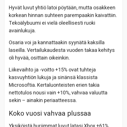
Hyvät luvut yhtiö latoi pöytään, mutta osakkeen
korkean hinnan suhteen parempaakin kaivattiin.
Tekoälybuumi ei vielä oleellisesti ruoki
avainlukuja.
Osaria voi ja kannattaakin syynätä kaksilla
laseilla. Vertailukaudesta vuoden takaa kehitys
oli hyvää, osittain oikeinkin.
Liikevaihto ja -voitto +15% ovat tuhteja
kasvuyhtiön lukuja ja sinänsä klassista
Microsoftia. Kertaluonteisten erien takia
nettotulos nousi vain +10%, vahvaa valuutta
sekin – ainakin periaatteessa.
Koko vuosi vahvaa plussaa
Yksiköistä hurjimmat luvut latasi Xbox +61%,