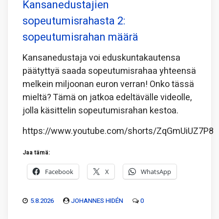
Kansanedustajien
sopeutumisrahasta 2:
sopeutumisrahan määrä
Kansanedustaja voi eduskuntakautensa
päätyttyä saada sopeutumisrahaa yhteensä
melkein miljoonan euron verran! Onko tässä
mieltä? Tämä on jatkoa edeltävälle videolle,
jolla käsittelin sopeutumisrahan kestoa.
https://www.youtube.com/shorts/ZqGmUiUZ7P8
Jaa tämä:
Facebook
X
WhatsApp
5.8.2026
JOHANNES HIDÉN
0