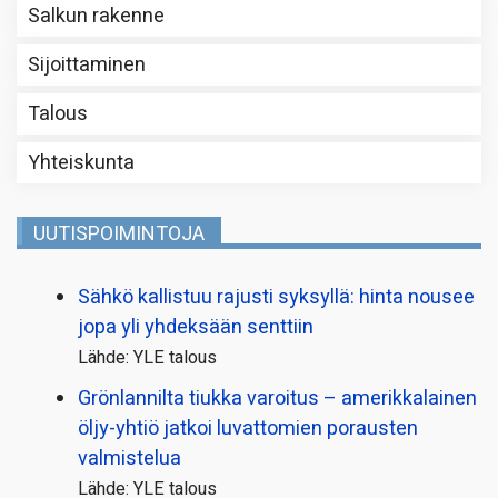
Salkun rakenne
Sijoittaminen
Talous
Yhteiskunta
UUTISPOIMINTOJA
Sähkö kallistuu rajusti syksyllä: hinta nousee
jopa yli yhdeksään senttiin
Lähde: YLE talous
Grönlannilta tiukka varoitus – amerikkalainen
öljy-yhtiö jatkoi luvattomien porausten
valmistelua
Lähde: YLE talous