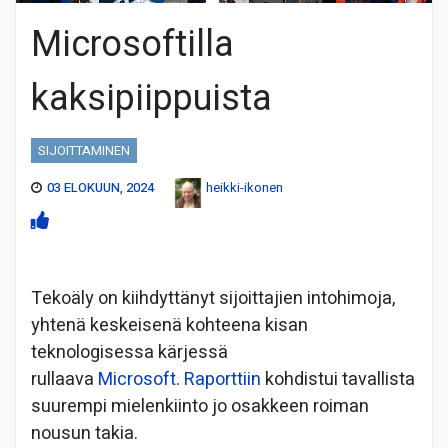
Microsoftilla
kaksipiippuista
SIJOITTAMINEN
03 ELOKUUN, 2024
heikki-ikonen
Tekoäly on kiihdyttänyt sijoittajien intohimoja,
yhtenä keskeisenä kohteena kisan
teknologisessa kärjessä
rullaava
Microsoft
.
Raporttiin
kohdistui tavallista
suurempi mielenkiinto jo osakkeen roiman
nousun takia.