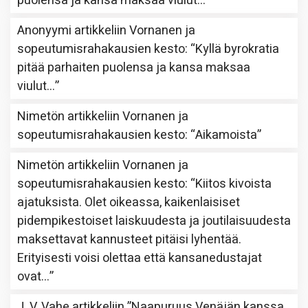
puolensa ja kansa maksaa viulut…
”
Anonyymi
artikkeliin
Vornanen ja
sopeutumisrahakausien kesto
: “
Kyllä byrokratia
pitää parhaiten puolensa ja kansa maksaa
viulut…
”
Nimetön
artikkeliin
Vornanen ja
sopeutumisrahakausien kesto
: “
Aikamoista
”
Nimetön
artikkeliin
Vornanen ja
sopeutumisrahakausien kesto
: “
Kiitos kivoista
ajatuksista. Olet oikeassa, kaikenlaisiset
pidempikestoiset laiskuudesta ja joutilaisuudesta
maksettavat kannusteet pitäisi lyhentää.
Erityisesti voisi olettaa että kansanedustajat
ovat…
”
J. V. Vahe
artikkeliin
”Naapuruus Venäjän kanssa