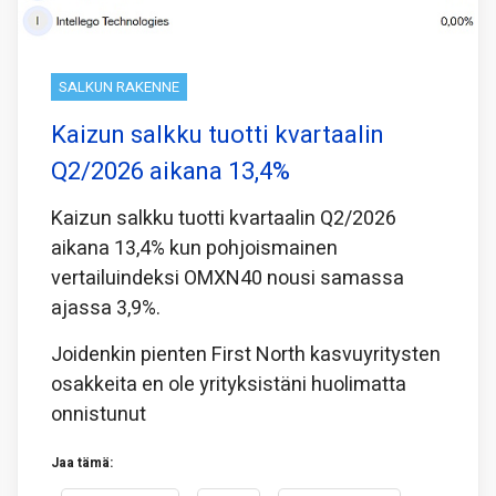
SALKUN RAKENNE
Kaizun salkku tuotti kvartaalin
Q2/2026 aikana 13,4%
Kaizun salkku tuotti kvartaalin Q2/2026
aikana 13,4% kun pohjoismainen
vertailuindeksi OMXN40 nousi samassa
ajassa 3,9%.
Joidenkin pienten First North kasvuyritysten
osakkeita en ole yrityksistäni huolimatta
onnistunut
Jaa tämä: