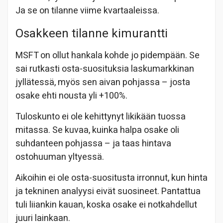
Ja se on tilanne viime kvartaaleissa.
Osakkeen tilanne kimurantti
MSFT on ollut hankala kohde jo pidempään. Se
sai rutkasti osta-suosituksia laskumarkkinan
jyllätessä, myös sen aivan pohjassa – josta
osake ehti nousta yli +100%.
Tuloskunto ei ole kehittynyt likikään tuossa
mitassa. Se kuvaa, kuinka halpa osake oli
suhdanteen pohjassa – ja taas hintava
ostohuuman yltyessä.
Aikoihin ei ole osta-suositusta irronnut, kun hinta
ja tekninen analyysi eivät suosineet. Pantattua
tuli liiankin kauan, koska osake ei notkahdellut
juuri lainkaan.