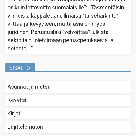
on kuin lottovoitto suomalaisille”
: “
Täsmentäisin
viimeistä kappalettani. Ilmaisu ”tarveharkinta”
viittaa järkevyyteen, mutta asia on myös
juridinen. Perustuslaki ”velvoittaa” julkista
sektoria huolehtimaan perusopetuksesta ja
sotesta,…
”
SISÄLTÖ
Asunnot ja metsä
Kevyttä
Kirjat
Lajittelematon