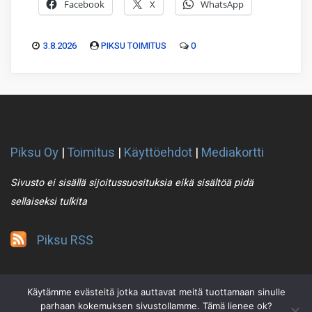
Facebook
X
WhatsApp
3.8.2026
PIKSU TOIMITUS
0
Piksu Oy
|
Toimitus
|
Käyttöehdot
|
Mediakortti
Sivusto ei sisällä sijoitussuosituksia eikä sisältöä pidä
sellaiseksi tulkita
Piksu RSS
Käytämme evästeitä jotka auttavat meitä tuottamaan sinulle
parhaan kokemuksen sivustollamme. Tämä lienee ok?