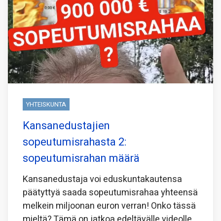
YHTEISKUNTA
Kansanedustajien
sopeutumisrahasta 2:
sopeutumisrahan määrä
Kansanedustaja voi eduskuntakautensa
päätyttyä saada sopeutumisrahaa yhteensä
melkein miljoonan euron verran! Onko tässä
mieltä? Tämä on jatkoa edeltävälle videolle,