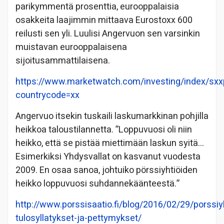
parikymmentä prosenttia, eurooppalaisia
osakkeita laajimmin mittaava Eurostoxx 600
reilusti sen yli. Luulisi Angervuon sen varsinkin
muistavan eurooppalaisena
sijoitusammattilaisena.
https://www.marketwatch.com/investing/index/sxx
countrycode=xx
Angervuo itsekin tuskaili laskumarkkinan pohjilla
heikkoa taloustilannetta. ”Loppuvuosi oli niin
heikko, että se pistää miettimään laskun syitä…
Esimerkiksi Yhdysvallat on kasvanut vuodesta
2009. En osaa sanoa, johtuiko pörssiyhtiöiden
heikko loppuvuosi suhdannekäänteestä.”
http://www.porssisaatio.fi/blog/2016/02/29/porssiy
tulosyllatykset-ja-pettymykset/