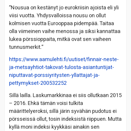
”Nousua on kestänyt jo eurokriisin ajoista eli yli
viisi vuotta. Yhdysvalloissa nousu on ollut
kolmisen vuotta Eurooppaa pidempää. Taitaa
olla viimeinen vaihe menossa ja siksi kannattaa
lukea pörssioppaita, mitkä ovat sen vaiheen
tunnusmerkit.”
https://www.aamulehti.fi/uutiset/finnair-neste-
ja-metsayhtiot-takovat-tulosta-asiantuntijat-
niputtavat-porssiyritysten-yllattajat-ja-
pettymykset-200532252
Sillä lailla. Laskumarkkinaa ei siis ollutkaan 2015
– 2016. Ehkä tämän voisi tulkita
määrittelyeroksi, sillä järin syvähän pudotus ei
pörsseissä ollut, tosin indeksistä riippuen. Mutta
kyllä moni indeksi kyykkäsi ainakin sen