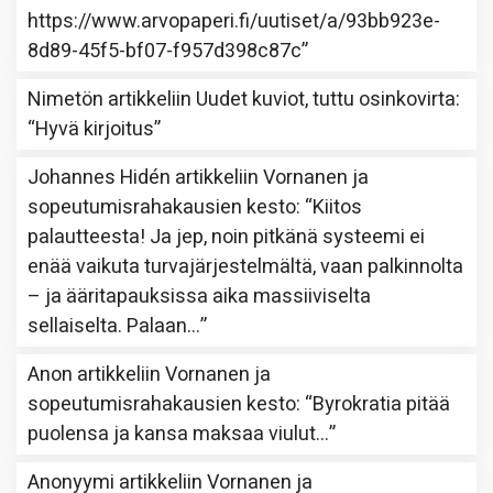
https://www.arvopaperi.fi/uutiset/a/93bb923e-
8d89-45f5-bf07-f957d398c87c
”
Nimetön
artikkeliin
Uudet kuviot, tuttu osinkovirta
:
“
Hyvä kirjoitus
”
Johannes Hidén
artikkeliin
Vornanen ja
sopeutumisrahakausien kesto
: “
Kiitos
palautteesta! Ja jep, noin pitkänä systeemi ei
enää vaikuta turvajärjestelmältä, vaan palkinnolta
– ja ääritapauksissa aika massiiviselta
sellaiselta. Palaan…
”
Anon
artikkeliin
Vornanen ja
sopeutumisrahakausien kesto
: “
Byrokratia pitää
puolensa ja kansa maksaa viulut…
”
Anonyymi
artikkeliin
Vornanen ja