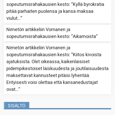
sopeutumisrahakausien kesto
: “
Kyllä byrokratia
pitää parhaiten puolensa ja kansa maksaa
viulut…
”
Nimetön
artikkeliin
Vornanen ja
sopeutumisrahakausien kesto
: “
Aikamoista
”
Nimetön
artikkeliin
Vornanen ja
sopeutumisrahakausien kesto
: “
Kiitos kivoista
ajatuksista. Olet oikeassa, kaikenlaisiset
pidempikestoiset laiskuudesta ja joutilaisuudesta
maksettavat kannusteet pitäisi lyhentää.
Erityisesti voisi olettaa että kansanedustajat
ovat…
”
SISÄLTÖ