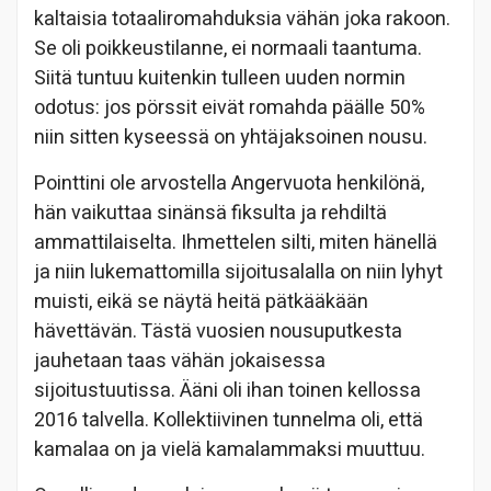
kaltaisia totaaliromahduksia vähän joka rakoon.
Se oli poikkeustilanne, ei normaali taantuma.
Siitä tuntuu kuitenkin tulleen uuden normin
odotus: jos pörssit eivät romahda päälle 50%
niin sitten kyseessä on yhtäjaksoinen nousu.
Pointtini ole arvostella Angervuota henkilönä,
hän vaikuttaa sinänsä fiksulta ja rehdiltä
ammattilaiselta. Ihmettelen silti, miten hänellä
ja niin lukemattomilla sijoitusalalla on niin lyhyt
muisti, eikä se näytä heitä pätkääkään
hävettävän. Tästä vuosien nousuputkesta
jauhetaan taas vähän jokaisessa
sijoitustuutissa. Ääni oli ihan toinen kellossa
2016 talvella. Kollektiivinen tunnelma oli, että
kamalaa on ja vielä kamalammaksi muuttuu.