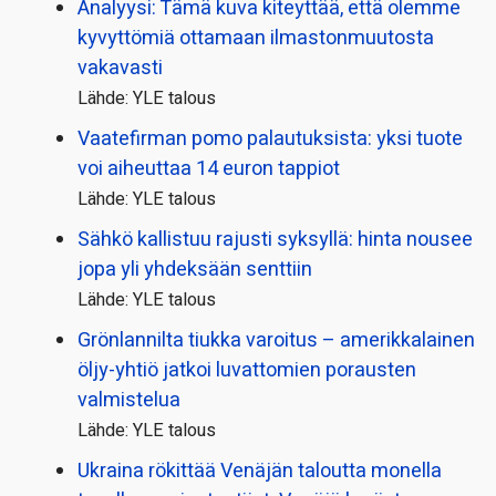
Analyysi: Tämä kuva kiteyttää, että olemme
kyvyttömiä ottamaan ilmaston­muutosta
vakavasti
Lähde: YLE talous
Vaatefirman pomo palautuksista: yksi tuote
voi aiheuttaa 14 euron tappiot
Lähde: YLE talous
Sähkö kallistuu rajusti syksyllä: hinta nousee
jopa yli yhdeksään senttiin
Lähde: YLE talous
Grönlannilta tiukka varoitus – amerikkalainen
öljy-yhtiö jatkoi luvattomien porausten
valmistelua
Lähde: YLE talous
Ukraina rökittää Venäjän taloutta monella