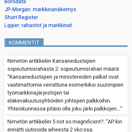
Borsdata
JP-Morgan: markkinanäkemys
Short Register
Lipper: rahastot ja markkinat
KOMMENTIT
Nimetön
artikkeliin
Kansanedustajien
sopeutumisrahasta 2: sopeutumisrahan määrä
:
“
Kansanedustajien ja ministereiden palkat ovat
vaatimattomia verrattuna esimerkiksi suurimpien
työmarkkinajärjestöjen tai
eläkevakuutusyhtiöiden johtajien palkkoihin.
Yhteiskunnassa pitäisi olla joku järki palkkojen…
”
Nimetön
artikkeliin
5 not so magnificent?
: “
AP:kin
ennätti uutisoida aiheesta 2 vko:ssa.