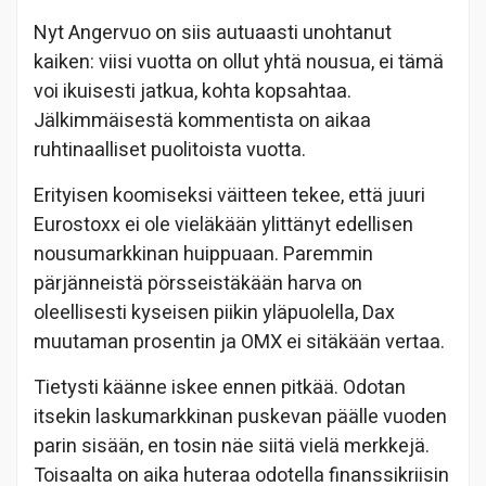
Nyt Angervuo on siis autuaasti unohtanut
kaiken: viisi vuotta on ollut yhtä nousua, ei tämä
voi ikuisesti jatkua, kohta kopsahtaa.
Jälkimmäisestä kommentista on aikaa
ruhtinaalliset puolitoista vuotta.
Erityisen koomiseksi väitteen tekee, että juuri
Eurostoxx ei ole vieläkään ylittänyt edellisen
nousumarkkinan huippuaan. Paremmin
pärjänneistä pörsseistäkään harva on
oleellisesti kyseisen piikin yläpuolella, Dax
muutaman prosentin ja OMX ei sitäkään vertaa.
Tietysti käänne iskee ennen pitkää. Odotan
itsekin laskumarkkinan puskevan päälle vuoden
parin sisään, en tosin näe siitä vielä merkkejä.
Toisaalta on aika huteraa odotella finanssikriisin