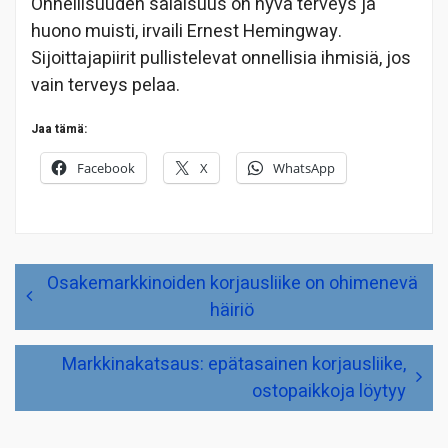
Onnellisuuden salaisuus on hyvä terveys ja
huono muisti, irvaili Ernest Hemingway.
Sijoittajapiirit pullistelevat onnellisia ihmisiä, jos
vain terveys pelaa.
Jaa tämä:
Facebook
X
WhatsApp
Artikkelien
Osakemarkkinoiden korjausliike on ohimenevä
selaus
häiriö
Markkinakatsaus: epätasainen korjausliike,
ostopaikkoja löytyy