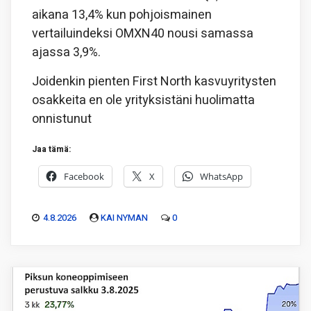
aikana 13,4% kun pohjoismainen
vertailuindeksi OMXN40 nousi samassa
ajassa 3,9%.
Joidenkin pienten First North kasvuyritysten
osakkeita en ole yrityksistäni huolimatta
onnistunut
Jaa tämä:
Facebook
X
WhatsApp
4.8.2026
KAI NYMAN
0