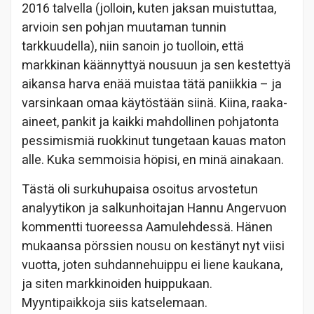
2016 talvella (jolloin, kuten jaksan muistuttaa,
arvioin sen pohjan muutaman tunnin
tarkkuudella), niin sanoin jo tuolloin, että
markkinan käännyttyä nousuun ja sen kestettyä
aikansa harva enää muistaa tätä paniikkia – ja
varsinkaan omaa käytöstään siinä. Kiina, raaka-
aineet, pankit ja kaikki mahdollinen pohjatonta
pessimismiä ruokkinut tungetaan kauas maton
alle. Kuka semmoisia höpisi, en minä ainakaan.
Tästä oli surkuhupaisa osoitus arvostetun
analyytikon ja salkunhoitajan Hannu Angervuon
kommentti tuoreessa Aamulehdessä. Hänen
mukaansa pörssien nousu on kestänyt nyt viisi
vuotta, joten suhdannehuippu ei liene kaukana,
ja siten markkinoiden huippukaan.
Myyntipaikkoja siis katselemaan.