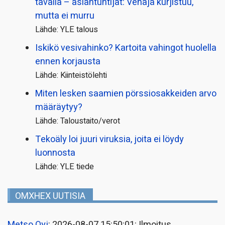
tavalla – asiantuntijat: Venäjä kurjistuu,
mutta ei murru
Lähde: YLE talous
Iskikö vesivahinko? Kartoita vahingot huolella
ennen korjausta
Lähde: Kiinteistölehti
Miten lesken saamien pörssi­osakkeiden arvo
määräytyy?
Lähde: Taloustaito/verot
Tekoäly loi juuri viruksia, joita ei löydy
luonnosta
Lähde: YLE tiede
OMXHEX UUTISIA
Metso Oyj
: 2026-08-07 15:50:01: Ilmoitus