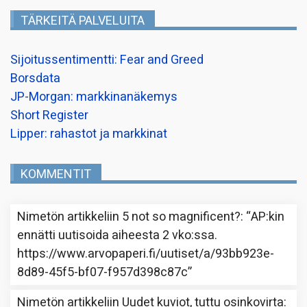
TÄRKEITÄ PALVELUITA
Sijoitussentimentti: Fear and Greed
Borsdata
JP-Morgan: markkinanäkemys
Short Register
Lipper: rahastot ja markkinat
KOMMENTIT
Nimetön
artikkeliin
5 not so magnificent?
: “
AP:kin
ennätti uutisoida aiheesta 2 vko:ssa.
https://www.arvopaperi.fi/uutiset/a/93bb923e-
8d89-45f5-bf07-f957d398c87c
”
Nimetön
artikkeliin
Uudet kuviot, tuttu osinkovirta
: