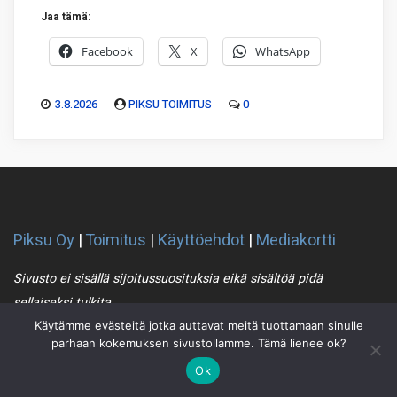
Jaa tämä:
Facebook
X
WhatsApp
3.8.2026
PIKSU TOIMITUS
0
Piksu Oy
|
Toimitus
|
Käyttöehdot
|
Mediakortti
Sivusto ei sisällä sijoitussuosituksia eikä sisältöä pidä
sellaiseksi tulkita
Käytämme evästeitä jotka auttavat meitä tuottamaan sinulle
parhaan kokemuksen sivustollamme. Tämä lienee ok?
Piksu RSS
Ok