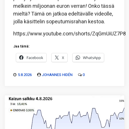
melkein miljoonan euron verran! Onko tässä
mieltä? Tämä on jatkoa edeltävälle videolle,
jolla käsittelin sopeutumisrahan kestoa.
https://www.youtube.com/shorts/ZqGmUiUZ7P8
Jaa tämä:
Facebook
X
WhatsApp
5.8.2026
JOHANNES HIDÉN
0