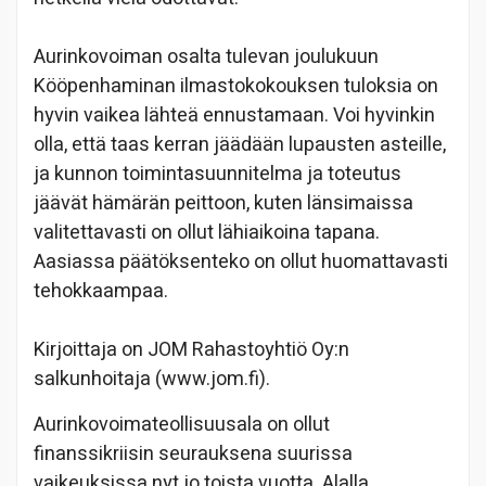
Aurinkovoiman osalta tulevan joulukuun
Kööpenhaminan ilmastokokouksen tuloksia on
hyvin vaikea lähteä ennustamaan. Voi hyvinkin
olla, että taas kerran jäädään lupausten asteille,
ja kunnon toimintasuunnitelma ja toteutus
jäävät hämärän peittoon, kuten länsimaissa
valitettavasti on ollut lähiaikoina tapana.
Aasiassa päätöksenteko on ollut huomattavasti
tehokkaampaa.
Kirjoittaja on JOM Rahastoyhtiö Oy:n
salkunhoitaja (www.jom.fi).
Aurinkovoimateollisuusala on ollut
finanssikriisin seurauksena suurissa
vaikeuksissa nyt jo toista vuotta. Alalla