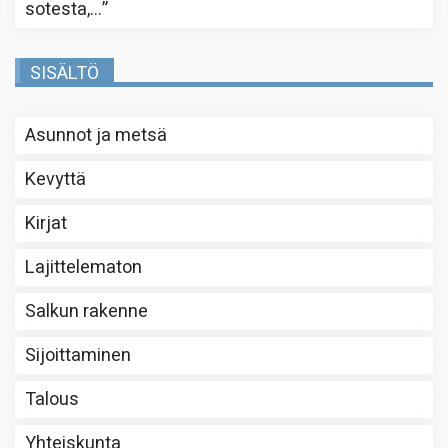
sotesta,…
”
SISÄLTÖ
Asunnot ja metsä
Kevyttä
Kirjat
Lajittelematon
Salkun rakenne
Sijoittaminen
Talous
Yhteiskunta