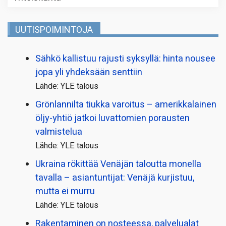
UUTISPOIMINTOJA
Sähkö kallistuu rajusti syksyllä: hinta nousee
jopa yli yhdeksään senttiin
Lähde: YLE talous
Grönlannilta tiukka varoitus – amerikkalainen
öljy-yhtiö jatkoi luvattomien porausten
valmistelua
Lähde: YLE talous
Ukraina rökittää Venäjän taloutta monella
tavalla – asiantuntijat: Venäjä kurjistuu,
mutta ei murru
Lähde: YLE talous
Rakentaminen on nosteessa, palvelualat