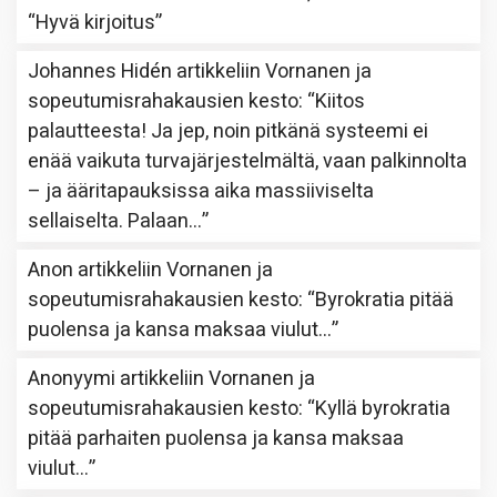
“
Hyvä kirjoitus
”
Johannes Hidén
artikkeliin
Vornanen ja
sopeutumisrahakausien kesto
: “
Kiitos
palautteesta! Ja jep, noin pitkänä systeemi ei
enää vaikuta turvajärjestelmältä, vaan palkinnolta
– ja ääritapauksissa aika massiiviselta
sellaiselta. Palaan…
”
Anon
artikkeliin
Vornanen ja
sopeutumisrahakausien kesto
: “
Byrokratia pitää
puolensa ja kansa maksaa viulut…
”
Anonyymi
artikkeliin
Vornanen ja
sopeutumisrahakausien kesto
: “
Kyllä byrokratia
pitää parhaiten puolensa ja kansa maksaa
viulut…
”