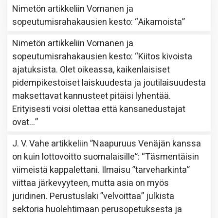
Nimetön
artikkeliin
Vornanen ja
sopeutumisrahakausien kesto
: “
Aikamoista
”
Nimetön
artikkeliin
Vornanen ja
sopeutumisrahakausien kesto
: “
Kiitos kivoista
ajatuksista. Olet oikeassa, kaikenlaisiset
pidempikestoiset laiskuudesta ja joutilaisuudesta
maksettavat kannusteet pitäisi lyhentää.
Erityisesti voisi olettaa että kansanedustajat
ovat…
”
J. V. Vahe
artikkeliin
”Naapuruus Venäjän kanssa
on kuin lottovoitto suomalaisille”
: “
Täsmentäisin
viimeistä kappalettani. Ilmaisu ”tarveharkinta”
viittaa järkevyyteen, mutta asia on myös
juridinen. Perustuslaki ”velvoittaa” julkista
sektoria huolehtimaan perusopetuksesta ja