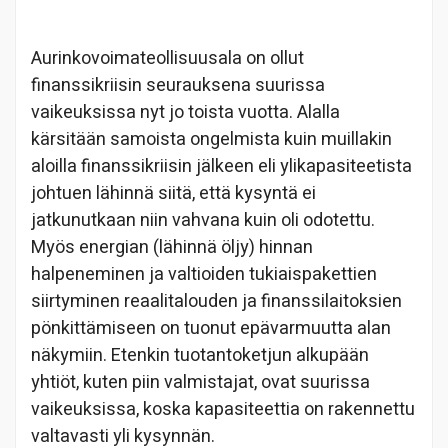
Aurinkovoimateollisuusala on ollut
finanssikriisin seurauksena suurissa
vaikeuksissa nyt jo toista vuotta. Alalla
kärsitään samoista ongelmista kuin muillakin
aloilla finanssikriisin jälkeen eli ylikapasiteetista
johtuen lähinnä siitä, että kysyntä ei
jatkunutkaan niin vahvana kuin oli odotettu.
Myös energian (lähinnä öljy) hinnan
halpeneminen ja valtioiden tukiaispakettien
siirtyminen reaalitalouden ja finanssilaitoksien
pönkittämiseen on tuonut epävarmuutta alan
näkymiin. Etenkin tuotantoketjun alkupään
yhtiöt, kuten piin valmistajat, ovat suurissa
vaikeuksissa, koska kapasiteettia on rakennettu
valtavasti yli kysynnän.