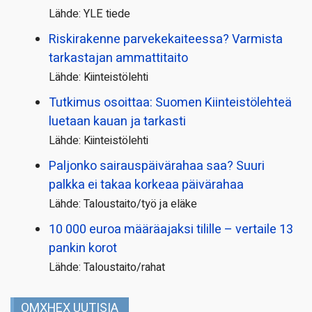
Lähde: YLE tiede
Riskirakenne parvekekaiteessa? Varmista
tarkastajan ammattitaito
Lähde: Kiinteistölehti
Tutkimus osoittaa: Suomen Kiinteistölehteä
luetaan kauan ja tarkasti
Lähde: Kiinteistölehti
Paljonko sairauspäivä­rahaa saa? Suuri
palkka ei takaa korkeaa päivärahaa
Lähde: Taloustaito/työ ja eläke
10 000 euroa määräajaksi tilille – vertaile 13
pankin korot
Lähde: Taloustaito/rahat
OMXHEX UUTISIA