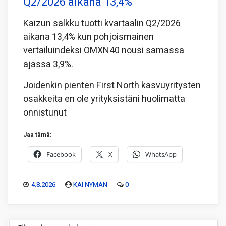
Q2/2026 aikana 13,4%
Kaizun salkku tuotti kvartaalin Q2/2026
aikana 13,4% kun pohjoismainen
vertailuindeksi OMXN40 nousi samassa
ajassa 3,9%.
Joidenkin pienten First North kasvuyritysten
osakkeita en ole yrityksistäni huolimatta
onnistunut
Jaa tämä:
Facebook
X
WhatsApp
4.8.2026
KAI NYMAN
0