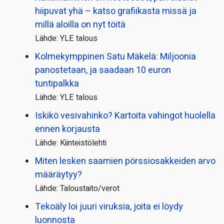
hiipuvat yhä – katso grafiikasta missä ja
millä aloilla on nyt töitä
Lähde: YLE talous
Kolmekymppinen Satu Mäkelä: Miljoonia
panostetaan, ja saadaan 10 euron
tuntipalkka
Lähde: YLE talous
Iskikö vesivahinko? Kartoita vahingot huolella
ennen korjausta
Lähde: Kiinteistölehti
Miten lesken saamien pörssi­osakkeiden arvo
määräytyy?
Lähde: Taloustaito/verot
Tekoäly loi juuri viruksia, joita ei löydy
luonnosta