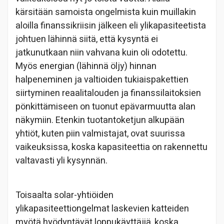
kärsitään samoista ongelmista kuin muillakin
aloilla finanssikriisin jälkeen eli ylikapasiteetista
johtuen lähinnä siitä, että kysyntä ei
jatkunutkaan niin vahvana kuin oli odotettu.
Myös energian (lähinnä öljy) hinnan
halpeneminen ja valtioiden tukiaispakettien
siirtyminen reaalitalouden ja finanssilaitoksien
pönkittämiseen on tuonut epävarmuutta alan
näkymiin. Etenkin tuotantoketjun alkupään
yhtiöt, kuten piin valmistajat, ovat suurissa
vaikeuksissa, koska kapasiteettia on rakennettu
valtavasti yli kysynnän.
Toisaalta solar-yhtiöiden
ylikapasiteettiongelmat laskevien katteiden
myötä hyödyntävät loppukäyttäjiä, koska