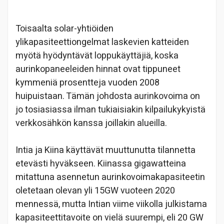
Toisaalta solar-yhtiöiden
ylikapasiteettiongelmat laskevien katteiden
myötä hyödyntävät loppukäyttäjiä, koska
aurinkopaneeleiden hinnat ovat tippuneet
kymmeniä prosentteja vuoden 2008
huipuistaan. Tämän johdosta aurinkovoima on
jo tosiasiassa ilman tukiaisiakin kilpailukykyistä
verkkosähkön kanssa joillakin alueilla.
Intia ja Kiina käyttävät muuttunutta tilannetta
etevästi hyväkseen. Kiinassa gigawatteina
mitattuna asennetun aurinkovoimakapasiteetin
oletetaan olevan yli 15GW vuoteen 2020
mennessä, mutta Intian viime viikolla julkistama
kapasiteettitavoite on vielä suurempi, eli 20 GW