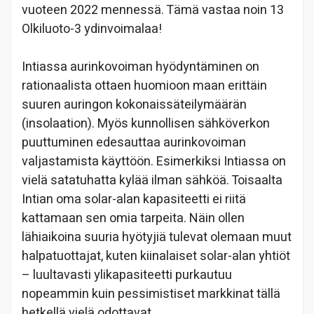
vuoteen 2022 mennessä. Tämä vastaa noin 13
Olkiluoto-3 ydinvoimalaa!
Intiassa aurinkovoiman hyödyntäminen on
rationaalista ottaen huomioon maan erittäin
suuren auringon kokonaissäteilymäärän
(insolaation). Myös kunnollisen sähköverkon
puuttuminen edesauttaa aurinkovoiman
valjastamista käyttöön. Esimerkiksi Intiassa on
vielä satatuhatta kylää ilman sähköä. Toisaalta
Intian oma solar-alan kapasiteetti ei riitä
kattamaan sen omia tarpeita. Näin ollen
lähiaikoina suuria hyötyjiä tulevat olemaan muut
halpatuottajat, kuten kiinalaiset solar-alan yhtiöt
– luultavasti ylikapasiteetti purkautuu
nopeammin kuin pessimistiset markkinat tällä
hetkellä vielä odottavat.