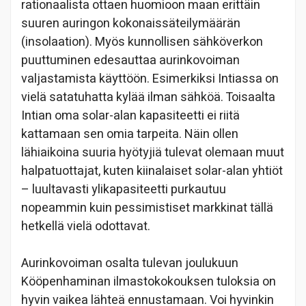
rationaalista ottaen huomioon maan erittäin
suuren auringon kokonaissäteilymäärän
(insolaation). Myös kunnollisen sähköverkon
puuttuminen edesauttaa aurinkovoiman
valjastamista käyttöön. Esimerkiksi Intiassa on
vielä satatuhatta kylää ilman sähköä. Toisaalta
Intian oma solar-alan kapasiteetti ei riitä
kattamaan sen omia tarpeita. Näin ollen
lähiaikoina suuria hyötyjiä tulevat olemaan muut
halpatuottajat, kuten kiinalaiset solar-alan yhtiöt
– luultavasti ylikapasiteetti purkautuu
nopeammin kuin pessimistiset markkinat tällä
hetkellä vielä odottavat.
Aurinkovoiman osalta tulevan joulukuun
Kööpenhaminan ilmastokokouksen tuloksia on
hyvin vaikea lähteä ennustamaan. Voi hyvinkin