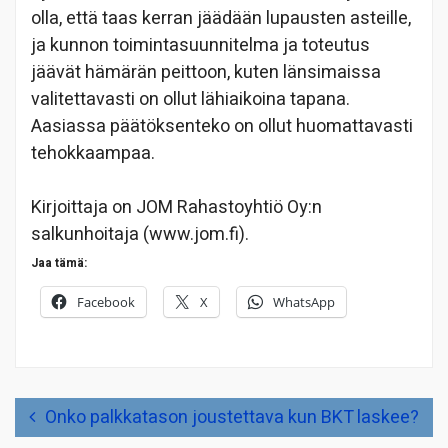
olla, että taas kerran jäädään lupausten asteille,
ja kunnon toimintasuunnitelma ja toteutus
jäävät hämärän peittoon, kuten länsimaissa
valitettavasti on ollut lähiaikoina tapana.
Aasiassa päätöksenteko on ollut huomattavasti
tehokkaampaa.
Kirjoittaja on JOM Rahastoyhtiö Oy:n
salkunhoitaja (www.jom.fi).
Jaa tämä:
Facebook
X
WhatsApp
Artikkelien
Onko palkkatason joustettava kun BKT laskee?
selaus