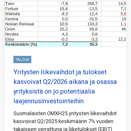
TALOUS
Yritysten liikevaihdot ja tulokset
kasvoivat Q2/2026 aikana ja osassa
yrityksistä on jo potentiaalia
laajennusinvestointeihin
Suomalaisten OMXH25 yritysten liikevaihdot
kasvoivat Q2/2025 keskimäärin 7% vuoden
takaiseen verrattuna ja liiketulokset (EBIT)