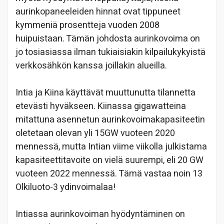
aurinkopaneeleiden hinnat ovat tippuneet
kymmeniä prosentteja vuoden 2008
huipuistaan. Tämän johdosta aurinkovoima on
jo tosiasiassa ilman tukiaisiakin kilpailukykyistä
verkkosähkön kanssa joillakin alueilla.
Intia ja Kiina käyttävät muuttunutta tilannetta
etevästi hyväkseen. Kiinassa gigawatteina
mitattuna asennetun aurinkovoimakapasiteetin
oletetaan olevan yli 15GW vuoteen 2020
mennessä, mutta Intian viime viikolla julkistama
kapasiteettitavoite on vielä suurempi, eli 20 GW
vuoteen 2022 mennessä. Tämä vastaa noin 13
Olkiluoto-3 ydinvoimalaa!
Intiassa aurinkovoiman hyödyntäminen on