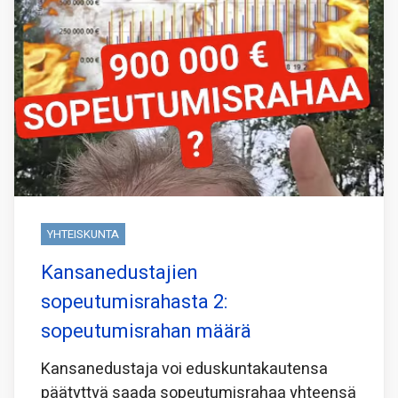
YHTEISKUNTA
Kansanedustajien
sopeutumisrahasta 2:
sopeutumisrahan määrä
Kansanedustaja voi eduskuntakautensa
päätyttyä saada sopeutumisrahaa yhteensä