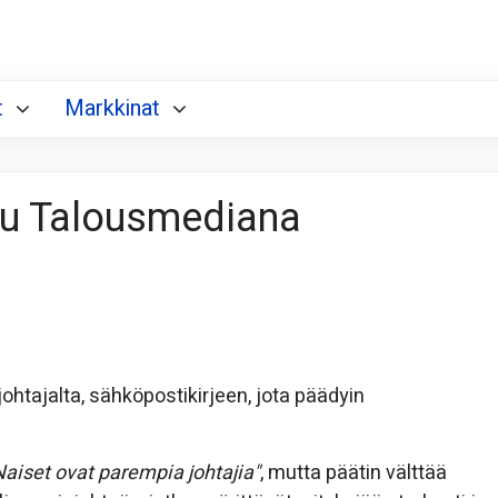
t
Markkinat
ksu Talousmediana
ohtajalta, sähköpostikirjeen, jota päädyin
Naiset ovat parempia johtajia"
, mutta päätin välttää