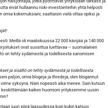
n naisjohtajia, jotka pyörittävät yrityksiään tarkasti ja
ta eivät hullaannu riski-investointeihin yhtä helposti
 omia kokemuksiani; saattaisin vielä ottaa opiksi ja
ajat!
esti. Meillä oli maaliskuussa 22 000 kävijää ja 140 000
kirjoitukset ovat suosittua luettavaa – suomalainen
isältö on tehty sydämestä ja todellisesta sanomisen
ukset ja sisältö on tehty sydämestä ja todellisesta
seni paljon, omia blogeja ja thredejä, olen blogannut
 viime syksynä. Näin nopeasti aika menee. Sain kutsun
ta keskittämään kaiken huomioni yrityksemme uusiin
min?
intaan juuri siinä laajuudessa kuin kukin katsoo