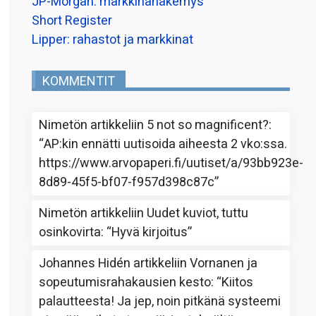
JP-Morgan: markkinanäkemys
Short Register
Lipper: rahastot ja markkinat
KOMMENTIT
Nimetön
artikkeliin
5 not so magnificent?
:
“
AP:kin ennätti uutisoida aiheesta 2 vko:ssa.
https://www.arvopaperi.fi/uutiset/a/93bb923e-
8d89-45f5-bf07-f957d398c87c
”
Nimetön
artikkeliin
Uudet kuviot, tuttu
osinkovirta
: “
Hyvä kirjoitus
”
Johannes Hidén
artikkeliin
Vornanen ja
sopeutumisrahakausien kesto
: “
Kiitos
palautteesta! Ja jep, noin pitkänä systeemi