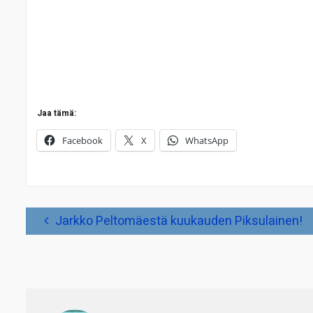
Jaa tämä:
Facebook
X
WhatsApp
Artikkelien
Jarkko Peltomäestä kuukauden Piksulainen!
selaus