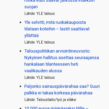
mitkä edut saavat jatkossa indeksin
suojan
Lähde: YLE talous
Yle selvitti, mitä ruokakaupoista
tilataan koteihin – lastit saattavat
yllättää
Lähde: YLE talous
Talous­politiikan arviointi­neuvosto:
Nykyinen hallitus asettaa seuraajansa
hankalaan tilanteeseen heti
vaalikauden alussa
Lähde: YLE talous
Paljonko sairauspäivä­rahaa saa? Suuri
palkka ei takaa korkeaa päivärahaa
Lähde: Taloustaito/työ ja eläke
10 000 euroa määräajaksi tilille –