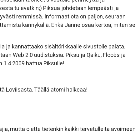
esta tulevatkin;) Piksua johdetaan lempeästi ja
äkyvästi remmissä. Informaatiota on paljon, seuraan
tuottamista kännykällä. Ehkä Janne osaa kertoa, miten se
ia ja kannattaako sisältörikkaalle sivustolle palata.
taan Web 2.0 uudistuksia. Piksu ja Qaiku, Floobs ja
.4.2009 hattua Piksulle!
ä Loviisasta. Täällä atomi halkeaa!
a, mutta olette tietenkin kaikki tervetulleita avoimeen