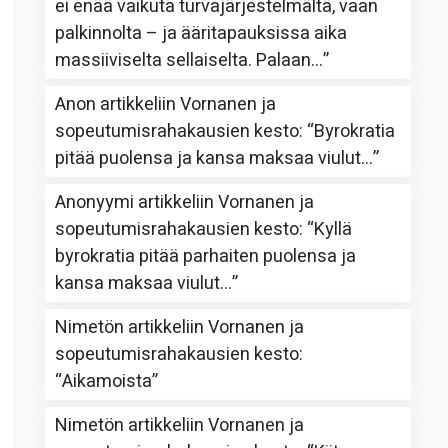
ei enää vaikuta turvajärjestelmältä, vaan
palkinnolta – ja ääritapauksissa aika
massiiviselta sellaiselta. Palaan…
”
Anon
artikkeliin
Vornanen ja
sopeutumisrahakausien kesto
: “
Byrokratia
pitää puolensa ja kansa maksaa viulut…
”
Anonyymi
artikkeliin
Vornanen ja
sopeutumisrahakausien kesto
: “
Kyllä
byrokratia pitää parhaiten puolensa ja
kansa maksaa viulut…
”
Nimetön
artikkeliin
Vornanen ja
sopeutumisrahakausien kesto
:
“
Aikamoista
”
Nimetön
artikkeliin
Vornanen ja