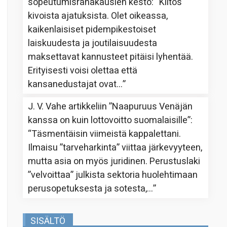
sopeutumisrahakausien kesto
: “
Kiitos
kivoista ajatuksista. Olet oikeassa,
kaikenlaisiset pidempikestoiset
laiskuudesta ja joutilaisuudesta
maksettavat kannusteet pitäisi lyhentää.
Erityisesti voisi olettaa että
kansanedustajat ovat…
”
J. V. Vahe
artikkeliin
”Naapuruus Venäjän
kanssa on kuin lottovoitto suomalaisille”
:
“
Täsmentäisin viimeistä kappalettani.
Ilmaisu ”tarveharkinta” viittaa järkevyyteen,
mutta asia on myös juridinen. Perustuslaki
”velvoittaa” julkista sektoria huolehtimaan
perusopetuksesta ja sotesta,…
”
SISÄLTÖ