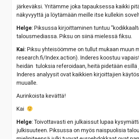
järkeväksi. Yritämme joka tapauksessa kaikki pi
näkyvyyttä ja löytämään meille itse kullekin sove
Helge
: Piksussa kirjoittaminen tuntuu "kodikkaal
talousmediassa. Piksu on siinä mielessä fiksu.
Kai
: Piksu yhteisöömme on tullut mukaan muun mu
research.fi/Index.action). Inderes koostuu vapaista
heidän tuloksia referoidaan, heitä pidetään esillä
Inderes analyysit ovat kaikkien kirjoittajien käytö
muualle.
Aurinkoista kevättä!
Kai
Helge
: Toivottavasti en julkaissut lupaa kysymättä 
julkisuuteen. Piksussa on myös naispuolisia taloud
mielipiteensä julki tuovat euroehdokkaat ovat pa