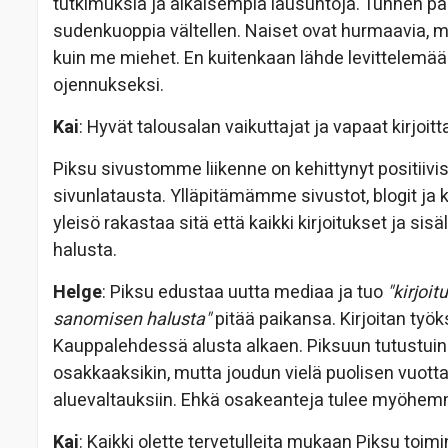
tutkimuksia ja aikaisempia lausuntoja. Tunnen paljo
sudenkuoppia vältellen. Naiset ovat hurmaavia, mut
kuin me miehet. En kuitenkaan lähde levittelemään
ojennukseksi.
Kai
: Hyvät talousalan vaikuttajat ja vapaat kirjoitt
Piksu sivustomme liikenne on kehittynyt positiivis
sivunlatausta. Ylläpitämämme sivustot, blogit ja 
yleisö rakastaa sitä että kaikki kirjoitukset ja s
halusta.
Helge
: Piksu edustaa uutta mediaa ja tuo
"kirjoit
sanomisen halusta"
pitää paikansa. Kirjoitan työk
Kauppalehdessä alusta alkaen. Piksuun tutustuin
osakkaaksikin, mutta joudun vielä puolisen vuot
aluevaltauksiin. Ehkä osakeanteja tulee myöhem
Kai
: Kaikki olette tervetulleita mukaan Piksu toim