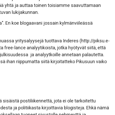
tää yhtä ja auttaa toinen toisiamme saavuttamaan
ltuvan lukijakunnan.
ta". En koe blogaavani jossain kylmänviileässä
assa yritysalyysejä tuottava Inderes (http://piksu.e-
 free-lance analyytikoista, jotka hyötyvät siitä, että
 julkisuudessa ja analyytkoille annetaan palautetta.
ssä ihan riippumatta siitä kirjoitatteko Pikusuun vaiko
sisäistä postiliikennettä, jota ei ole tarkoitettu
esta ja politiikasta kirjoittavia blogisteja. Ehkä nämä
noksellaan tuoneet sivustolle pehmeyttä ja