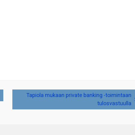
Tapiola mukaan private banking -toimintaan
tulosvastuulla