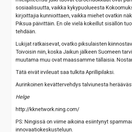
sosiaalisuutta, vaikka kykypuolueesta Kokoomuks
kirjoittajia kunnioittaen, vaikka miehet ovatkin n
Piksua päivittäin. En ole vielä kokeillut sisällön 
tehdään.
Lukijat ratkaisevat, ovatko piksulaisten kiinnostav
Toivoisin niin, koska Jaikun jälkeen Suomeen tarvi
muutama muu ovat maassamme tällaisia. Nostan 1
Tätä eivät irvileuat saa tulkita Aprillipilaksi.
Aurinkoinen kevättervehdys talviunesta herääväst
Helge
http://kknetwork.ning.com/
PS: Ningissä on viime aikoina esiintynyt spammaaji
innovaatiokeskusteluun.