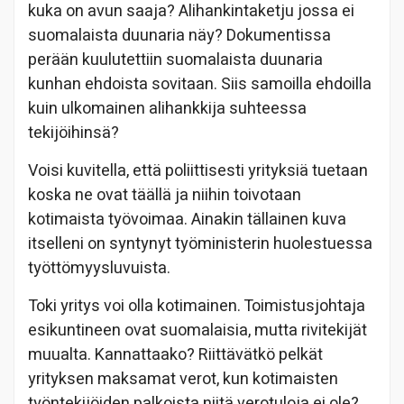
kuka on avun saaja? Alihankintaketju jossa ei
suomalaista duunaria näy? Dokumentissa
perään kuulutettiin suomalaista duunaria
kunhan ehdoista sovitaan. Siis samoilla ehdoilla
kuin ulkomainen alihankkija suhteessa
tekijöihinsä?
Voisi kuvitella, että poliittisesti yrityksiä tuetaan
koska ne ovat täällä ja niihin toivotaan
kotimaista työvoimaa. Ainakin tällainen kuva
itselleni on syntynyt työministerin huolestuessa
työttömyysluvuista.
Toki yritys voi olla kotimainen. Toimistusjohtaja
esikuntineen ovat suomalaisia, mutta rivitekijät
muualta. Kannattaako? Riittävätkö pelkät
yrityksen maksamat verot, kun kotimaisten
työntekijöiden palkoista niitä verotuloja ei ole?