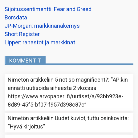
Sijoitussentimentti: Fear and Greed
Borsdata
JP-Morgan: markkinanäkemys
Short Register
Lipper: rahastot ja markkinat
KOMMENTIT
Nimetön
artikkeliin
5 not so magnificent?
: “
AP:kin
ennätti uutisoida aiheesta 2 vko:ssa.
https://www.arvopaperi.fi/uutiset/a/93bb923e-
8d89-45f5-bf07-f957d398c87c
”
Nimetön
artikkeliin
Uudet kuviot, tuttu osinkovirta
:
“
Hyvä kirjoitus
”