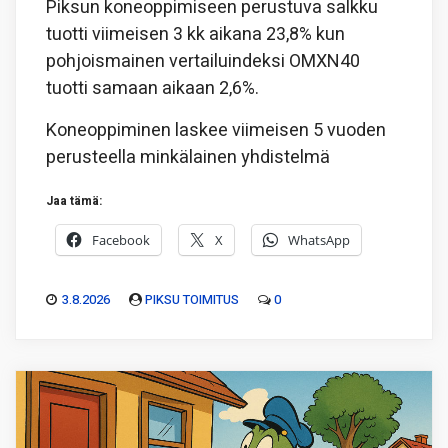
Piksun koneoppimiseen perustuva salkku
tuotti viimeisen 3 kk aikana 23,8% kun
pohjoismainen vertailuindeksi OMXN40
tuotti samaan aikaan 2,6%.
Koneoppiminen laskee viimeisen 5 vuoden
perusteella minkälainen yhdistelmä
Jaa tämä:
Facebook
X
WhatsApp
3.8.2026
PIKSU TOIMITUS
0