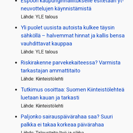
Espoon kaupungin­hallitukselle esitetään yt-
neuvottelujen käynnistämistä
Lähde: YLE talous
Yli puolet uusista autoista kulkee täysin
sähköllä – halvemmat hinnat ja kallis bensa
vauhdittavat kauppaa
Lähde: YLE talous
Riskirakenne parvekekaiteessa? Varmista
tarkastajan ammattitaito
Lähde: Kiinteistölehti
Tutkimus osoittaa: Suomen Kiinteistölehteä
luetaan kauan ja tarkasti
Lähde: Kiinteistölehti
Paljonko sairauspäivä­rahaa saa? Suuri
palkka ei takaa korkeaa päivärahaa
Lähde: Taloustaito/työ ja eläke