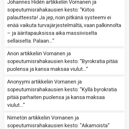
Johannes Hidén
artikkeliin
Vornanen ja
sopeutumisrahakausien kesto
: “
Kiitos
palautteesta! Ja jep, noin pitkänä systeemi ei
enää vaikuta turvajärjestelmältä, vaan palkinnolta
– ja ääritapauksissa aika massiiviselta
sellaiselta. Palaan…
”
Anon
artikkeliin
Vornanen ja
sopeutumisrahakausien kesto
: “
Byrokratia pitää
puolensa ja kansa maksaa viulut…
”
Anonyymi
artikkeliin
Vornanen ja
sopeutumisrahakausien kesto
: “
Kyllä byrokratia
pitää parhaiten puolensa ja kansa maksaa
viulut…
”
Nimetön
artikkeliin
Vornanen ja
sopeutumisrahakausien kesto
: “
Aikamoista
”