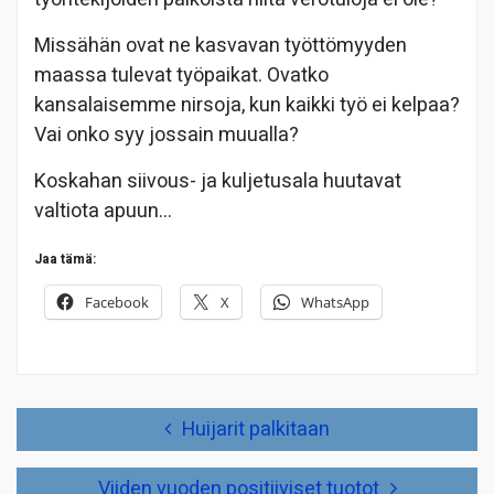
Missähän ovat ne kasvavan työttömyyden
maassa tulevat työpaikat. Ovatko
kansalaisemme nirsoja, kun kaikki työ ei kelpaa?
Vai onko syy jossain muualla?
Koskahan siivous- ja kuljetusala huutavat
valtiota apuun…
Jaa tämä:
Facebook
X
WhatsApp
Artikkelien
Huijarit palkitaan
selaus
Viiden vuoden positiiviset tuotot