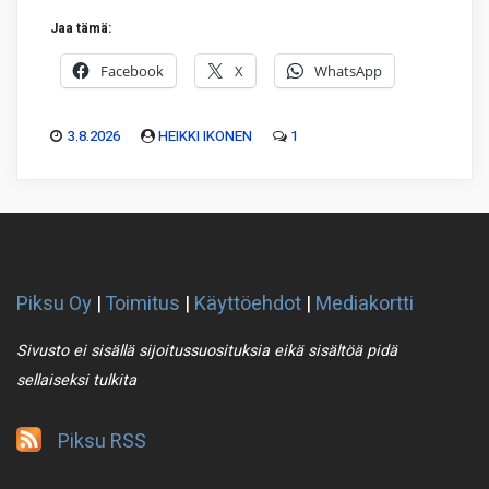
Jaa tämä:
Facebook
X
WhatsApp
3.8.2026
HEIKKI IKONEN
1
Piksu Oy
|
Toimitus
|
Käyttöehdot
|
Mediakortti
Sivusto ei sisällä sijoitussuosituksia eikä sisältöä pidä
sellaiseksi tulkita
Piksu RSS