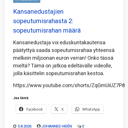
Kansanedustajien
sopeutumisrahasta 2:
sopeutumisrahan määrä
Kansanedustaja voi eduskuntakautensa
päätyttyä saada sopeutumisrahaa yhteensä
melkein miljoonan euron verran! Onko tässä
mieltä? Tämä on jatkoa edeltävälle videolle,
jolla käsittelin sopeutumisrahan kestoa.
https://www.youtube.com/shorts/ZqGmUiUZ7P8
Jaa tämä:
Facebook
X
WhatsApp
5.8.2026
JOHANNES HIDÉN
0