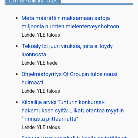
UUTISPOIMINTOJA
Meta määrättiin maksamaan satoja
miljoonia nuorten mielenterveyshoitoon
Lähde: YLE talous
Tekoäly loi juuri viruksia, joita ei löydy
luonnosta
Lähde: YLE tiede
Ohjelmistoyritys Qt Groupin tulos nousi
huimasti
Lähde: YLE talous
Kilpailija arvioi Tunturin konkurssi­
hakemuksen syitä: Liikatuotantoa myytiin
”hinnasta piittaamatta”
Lähde: YLE talous