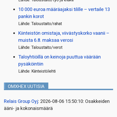
10 000 euroa määräajaksi tilille – vertaile 13
pankin korot
Lähde: Taloustaito/rahat
Kiinteistön omistaja, viivästyskorko vaanii –
muista 6.8. maksaa verosi
Lähde: Taloustaito/verot
Taloyhtiöillä on keinoja puuttua väärään
pysäköintiin
Lähde: Kiinteistölehti
OMXHEX UUTISIA
Relais Group Oyj
: 2026-08-06 15:50:10: Osakkeiden
ääni- ja kokonaismäärä