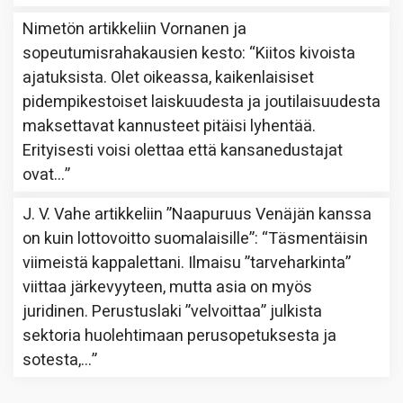
Nimetön
artikkeliin
Vornanen ja
sopeutumisrahakausien kesto
: “
Kiitos kivoista
ajatuksista. Olet oikeassa, kaikenlaisiset
pidempikestoiset laiskuudesta ja joutilaisuudesta
maksettavat kannusteet pitäisi lyhentää.
Erityisesti voisi olettaa että kansanedustajat
ovat…
”
J. V. Vahe
artikkeliin
”Naapuruus Venäjän kanssa
on kuin lottovoitto suomalaisille”
: “
Täsmentäisin
viimeistä kappalettani. Ilmaisu ”tarveharkinta”
viittaa järkevyyteen, mutta asia on myös
juridinen. Perustuslaki ”velvoittaa” julkista
sektoria huolehtimaan perusopetuksesta ja
sotesta,…
”