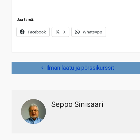
Jaa tämä:
Facebook
X
WhatsApp
Artikkelien
Ilman laatu ja pörssikurssit
selaus
Seppo Sinisaari