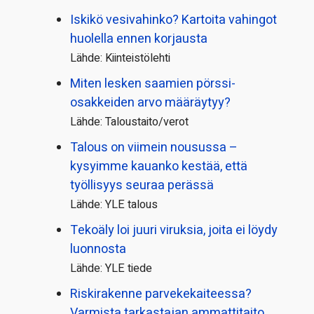
Iskikö vesivahinko? Kartoita vahingot
huolella ennen korjausta
Lähde: Kiinteistölehti
Miten lesken saamien pörssi­
osakkeiden arvo määräytyy?
Lähde: Taloustaito/verot
Talous on viimein nousussa –
kysyimme kauanko kestää, että
työllisyys seuraa perässä
Lähde: YLE talous
Tekoäly loi juuri viruksia, joita ei löydy
luonnosta
Lähde: YLE tiede
Riskirakenne parvekekaiteessa?
Varmista tarkastajan ammattitaito