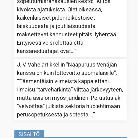
sopeutumisrahakausien kesto
: “
Kiitos
kivoista ajatuksista. Olet oikeassa,
kaikenlaisiset pidempikestoiset
laiskuudesta ja joutilaisuudesta
maksettavat kannusteet pitäisi lyhentää.
Erityisesti voisi olettaa että
kansanedustajat ovat…
”
J. V. Vahe
artikkeliin
”Naapuruus Venäjän
kanssa on kuin lottovoitto suomalaisille”
:
“
Täsmentäisin viimeistä kappalettani.
Ilmaisu ”tarveharkinta” viittaa järkevyyteen,
mutta asia on myös juridinen. Perustuslaki
”velvoittaa” julkista sektoria huolehtimaan
perusopetuksesta ja sotesta,…
”
SISÄLTÖ