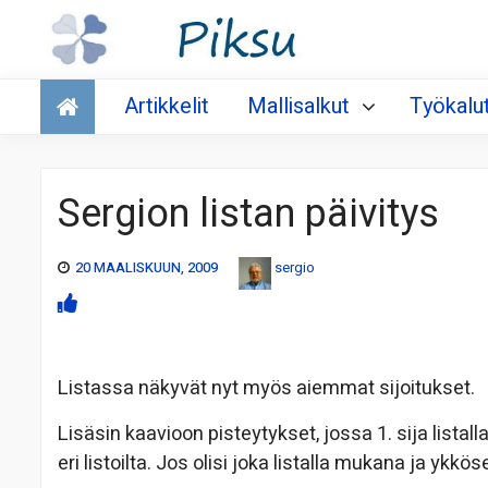
Talous
Artikkelit
Mallisalkut
Työkalu
Sergion listan päivitys
20 MAALISKUUN, 2009
sergio
Listassa näkyvät nyt myös aiemmat sijoitukset.
Lisäsin kaavioon pisteytykset, jossa 1. sija listall
eri listoilta. Jos olisi joka listalla mukana ja ykkö