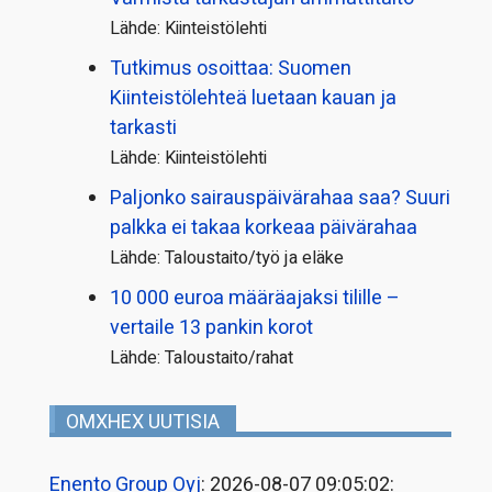
Lähde: Kiinteistölehti
Tutkimus osoittaa: Suomen
Kiinteistölehteä luetaan kauan ja
tarkasti
Lähde: Kiinteistölehti
Paljonko sairauspäivä­rahaa saa? Suuri
palkka ei takaa korkeaa päivärahaa
Lähde: Taloustaito/työ ja eläke
10 000 euroa määräajaksi tilille –
vertaile 13 pankin korot
Lähde: Taloustaito/rahat
OMXHEX UUTISIA
Enento Group Oyj
: 2026-08-07 09:05:02: