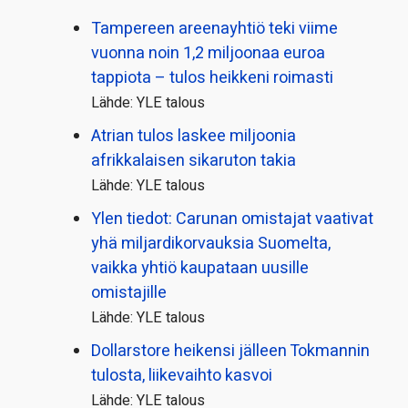
Tampereen areenayhtiö teki viime
vuonna noin 1,2 miljoonaa euroa
tappiota – tulos heikkeni roimasti
Lähde: YLE talous
Atrian tulos laskee miljoonia
afrikkalaisen sikaruton takia
Lähde: YLE talous
Ylen tiedot: Carunan omistajat vaativat
yhä miljardi­korvauksia Suomelta,
vaikka yhtiö kaupataan uusille
omistajille
Lähde: YLE talous
Dollarstore heikensi jälleen Tokmannin
tulosta, liikevaihto kasvoi
Lähde: YLE talous