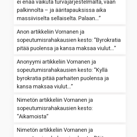
ei enää vaikuta turvajärjestelmältä, vaan
palkinnolta – ja ääritapauksissa aika
massiiviselta sellaiselta. Palaan…
”
Anon
artikkeliin
Vornanen ja
sopeutumisrahakausien kesto
: “
Byrokratia
pitää puolensa ja kansa maksaa viulut…
”
Anonyymi
artikkeliin
Vornanen ja
sopeutumisrahakausien kesto
: “
Kyllä
byrokratia pitää parhaiten puolensa ja
kansa maksaa viulut…
”
Nimetön
artikkeliin
Vornanen ja
sopeutumisrahakausien kesto
:
“
Aikamoista
”
Nimetön
artikkeliin
Vornanen ja