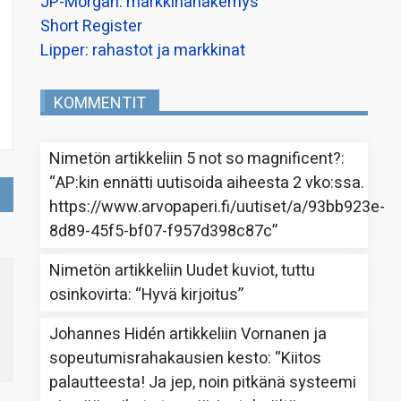
JP-Morgan: markkinanäkemys
Short Register
Lipper: rahastot ja markkinat
KOMMENTIT
Nimetön
artikkeliin
5 not so magnificent?
:
“
AP:kin ennätti uutisoida aiheesta 2 vko:ssa.
https://www.arvopaperi.fi/uutiset/a/93bb923e-
8d89-45f5-bf07-f957d398c87c
”
Nimetön
artikkeliin
Uudet kuviot, tuttu
osinkovirta
: “
Hyvä kirjoitus
”
Johannes Hidén
artikkeliin
Vornanen ja
sopeutumisrahakausien kesto
: “
Kiitos
palautteesta! Ja jep, noin pitkänä systeemi