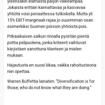
yleensäkin elämästä paljon vaikeampaa.
Jokaista erittäin kannattavaa ja kasvavaa
yhtiötä voisi periaattessa tutkiskella. Mutta yli
15% EBIT-marginaali rajaa jo suurimman osan
esimerkiksi Suomen pörssin yhtiöistä pois.
Pitkäaikaisen salkun rinnalla pyöritän pientä
pottia pelipuolena, jonka kriteerit vaihtuvat
kärjistäen sanottuna tilanteen ja mielen
mukaan.
Hajautusta en suosi liikaa, vaikka rahoitusteoria
niin opettaa.
Warren Buffettia lainaten: "Diversification is for
those, who do not know what they are doing."