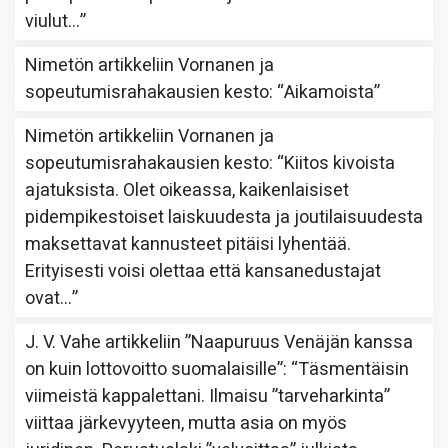
viulut…
”
Nimetön
artikkeliin
Vornanen ja
sopeutumisrahakausien kesto
: “
Aikamoista
”
Nimetön
artikkeliin
Vornanen ja
sopeutumisrahakausien kesto
: “
Kiitos kivoista
ajatuksista. Olet oikeassa, kaikenlaisiset
pidempikestoiset laiskuudesta ja joutilaisuudesta
maksettavat kannusteet pitäisi lyhentää.
Erityisesti voisi olettaa että kansanedustajat
ovat…
”
J. V. Vahe
artikkeliin
”Naapuruus Venäjän kanssa
on kuin lottovoitto suomalaisille”
: “
Täsmentäisin
viimeistä kappalettani. Ilmaisu ”tarveharkinta”
viittaa järkevyyteen, mutta asia on myös