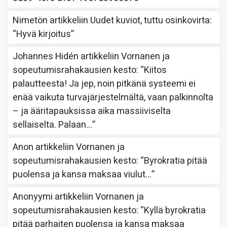
Nimetön
artikkeliin
Uudet kuviot, tuttu osinkovirta
:
“
Hyvä kirjoitus
”
Johannes Hidén
artikkeliin
Vornanen ja
sopeutumisrahakausien kesto
: “
Kiitos
palautteesta! Ja jep, noin pitkänä systeemi ei
enää vaikuta turvajärjestelmältä, vaan palkinnolta
– ja ääritapauksissa aika massiiviselta
sellaiselta. Palaan…
”
Anon
artikkeliin
Vornanen ja
sopeutumisrahakausien kesto
: “
Byrokratia pitää
puolensa ja kansa maksaa viulut…
”
Anonyymi
artikkeliin
Vornanen ja
sopeutumisrahakausien kesto
: “
Kyllä byrokratia
pitää parhaiten puolensa ja kansa maksaa