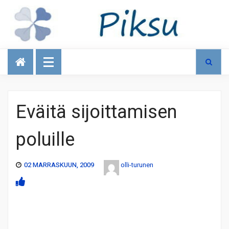
Talous
Eväitä sijoittamisen
poluille
02 MARRASKUUN, 2009
olli-turunen