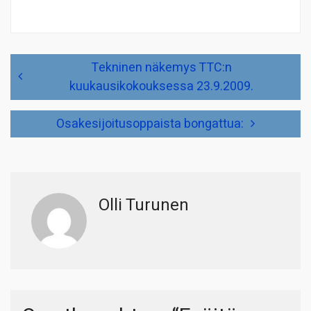
Artikkelien
Tekninen näkemys TTC:n
selaus
kuukausikokouksessa 23.9.2009.
Osakesijoitusoppaista bongattua:
Olli Turunen