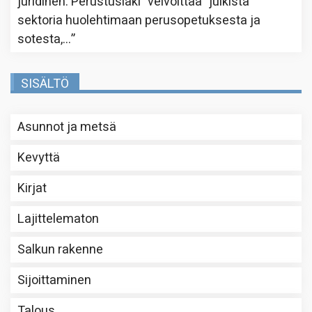
juridinen. Perustuslaki ”velvoittaa” julkista
sektoria huolehtimaan perusopetuksesta ja
sotesta,…
”
SISÄLTÖ
Asunnot ja metsä
Kevyttä
Kirjat
Lajittelematon
Salkun rakenne
Sijoittaminen
Talous