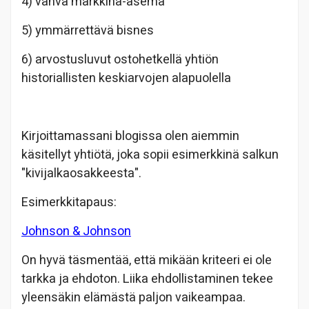
4) vahva markkina-asema
5) ymmärrettävä bisnes
6) arvostusluvut ostohetkellä yhtiön
historiallisten keskiarvojen alapuolella
Kirjoittamassani blogissa olen aiemmin
käsitellyt yhtiötä, joka sopii esimerkkinä salkun
"kivijalkaosakkeesta".
Esimerkkitapaus:
Johnson & Johnson
On hyvä täsmentää, että mikään kriteeri ei ole
tarkka ja ehdoton. Liika ehdollistaminen tekee
yleensäkin elämästä paljon vaikeampaa.