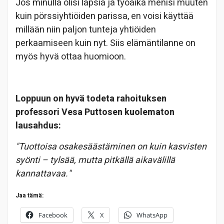
Jos minulla olisi lapsia ja työaika menisi muuten
kuin pörssiyhtiöiden parissa, en voisi käyttää
millään niin paljon tunteja yhtiöiden
perkaamiseen kuin nyt. Siis elämäntilanne on
myös hyvä ottaa huomioon.
Loppuun on hyvä todeta rahoituksen
professori Vesa Puttosen kuolematon
lausahdus:
"Tuottoisa osakesäästäminen on kuin kasvisten
syönti – tylsää, mutta pitkällä aikavälillä
kannattavaa."
Jaa tämä:
Facebook
X
WhatsApp