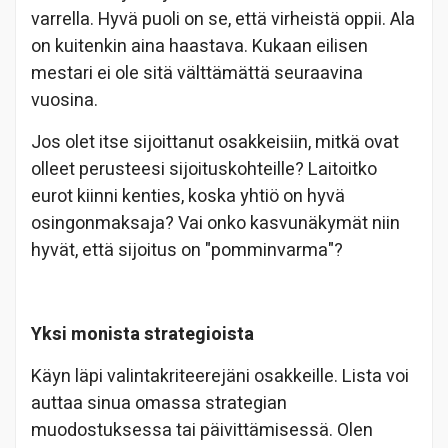
varrella. Hyvä puoli on se, että virheistä oppii. Ala
on kuitenkin aina haastava. Kukaan eilisen
mestari ei ole sitä välttämättä seuraavina
vuosina.
Jos olet itse sijoittanut osakkeisiin, mitkä ovat
olleet perusteesi sijoituskohteille? Laitoitko
eurot kiinni kenties, koska yhtiö on hyvä
osingonmaksaja? Vai onko kasvunäkymät niin
hyvät, että sijoitus on "pomminvarma"?
Yksi monista strategioista
Käyn läpi valintakriteerejäni osakkeille. Lista voi
auttaa sinua omassa strategian
muodostuksessa tai päivittämisessä. Olen