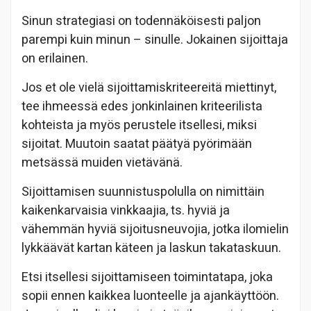
Sinun strategiasi on todennäköisesti paljon
parempi kuin minun – sinulle. Jokainen sijoittaja
on erilainen.
Jos et ole vielä sijoittamiskriteereitä miettinyt,
tee ihmeessä edes jonkinlainen kriteerilista
kohteista ja myös perustele itsellesi, miksi
sijoitat. Muutoin saatat päätyä pyörimään
metsässä muiden vietävänä.
Sijoittamisen suunnistuspolulla on nimittäin
kaikenkarvaisia vinkkaajia, ts. hyviä ja
vähemmän hyviä sijoitusneuvojia, jotka ilomielin
lykkäävät kartan käteen ja laskun takataskuun.
Etsi itsellesi sijoittamiseen toimintatapa, joka
sopii ennen kaikkea luonteelle ja ajankäyttöön.