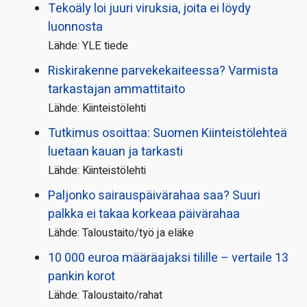
Tekoäly loi juuri viruksia, joita ei löydy
luonnosta
Lähde: YLE tiede
Riskirakenne parvekekaiteessa? Varmista
tarkastajan ammattitaito
Lähde: Kiinteistölehti
Tutkimus osoittaa: Suomen Kiinteistölehteä
luetaan kauan ja tarkasti
Lähde: Kiinteistölehti
Paljonko sairauspäivä­rahaa saa? Suuri
palkka ei takaa korkeaa päivärahaa
Lähde: Taloustaito/työ ja eläke
10 000 euroa määräajaksi tilille – vertaile 13
pankin korot
Lähde: Taloustaito/rahat