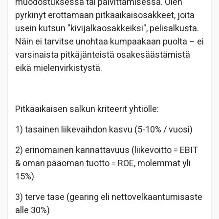
muodostuksessa tai päivittämisessä. Olen
pyrkinyt erottamaan pitkäaikaisosakkeet, joita
usein kutsun "kivijalkaosakkeiksi", pelisalkusta.
Näin ei tarvitse unohtaa kumpaakaan puolta – ei
varsinaista pitkäjänteistä osakesäästämistä
eikä mielenvirkistystä.
Pitkäaikaisen salkun kriteerit yhtiölle:
1) tasainen liikevaihdon kasvu (5-10% / vuosi)
2) erinomainen kannattavuus (liikevoitto = EBIT
& oman pääoman tuotto = ROE, molemmat yli
15%)
3) terve tase (gearing eli nettovelkaantumisaste
alle 30%)