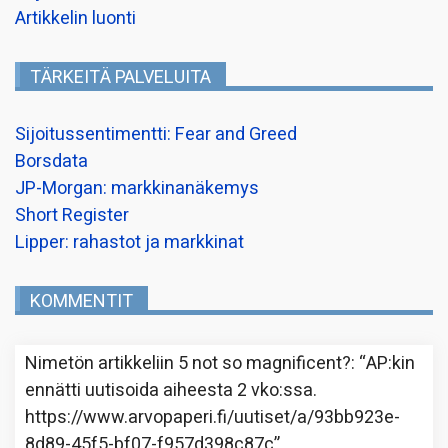
Artikkelin luonti
TÄRKEITÄ PALVELUITA
Sijoitussentimentti: Fear and Greed
Borsdata
JP-Morgan: markkinanäkemys
Short Register
Lipper: rahastot ja markkinat
KOMMENTIT
Nimetön
artikkeliin
5 not so magnificent?
: “
AP:kin
ennätti uutisoida aiheesta 2 vko:ssa.
https://www.arvopaperi.fi/uutiset/a/93bb923e-
8d89-45f5-bf07-f957d398c87c
”