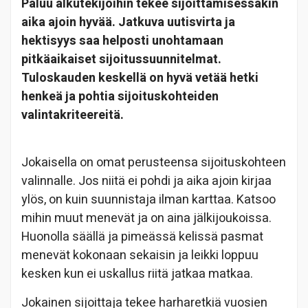
Paluu alkutekijöihin tekee sijoittamisessakin
aika ajoin hyvää. Jatkuva uutisvirta ja
hektisyys saa helposti unohtamaan
pitkäaikaiset sijoitussuunnitelmat.
Tuloskauden keskellä on hyvä vetää hetki
henkeä ja pohtia sijoituskohteiden
valintakriteereitä.
Jokaisella on omat perusteensa sijoituskohteen
valinnalle. Jos niitä ei pohdi ja aika ajoin kirjaa
ylös, on kuin suunnistaja ilman karttaa. Katsoo
mihin muut menevät ja on aina jälkijoukoissa.
Huonolla säällä ja pimeässä kelissä pasmat
menevät kokonaan sekaisin ja leikki loppuu
kesken kun ei uskallus riitä jatkaa matkaa.
Jokainen sijoittaja tekee harharetkiä vuosien