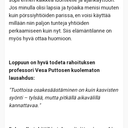
sopii ennen kaikkea luonteelle ja ajankäyttöön.
Jos minulla olisi lapsia ja työaika menisi muuten
kuin pörssiyhtiöiden parissa, en voisi käyttää
millään niin paljon tunteja yhtiöiden
perkaamiseen kuin nyt. Siis elämäntilanne on
myös hyvä ottaa huomioon.
Loppuun on hyvä todeta rahoituksen
professori Vesa Puttosen kuolematon
lausahdus:
"Tuottoisa osakesäästäminen on kuin kasvisten
syönti – tylsää, mutta pitkällä aikavälillä
kannattavaa."