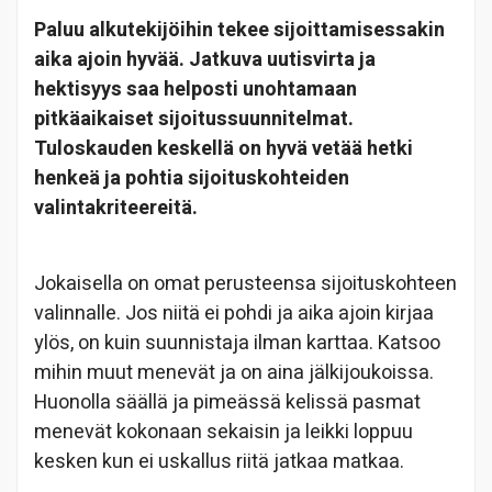
Paluu alkutekijöihin tekee sijoittamisessakin
aika ajoin hyvää. Jatkuva uutisvirta ja
hektisyys saa helposti unohtamaan
pitkäaikaiset sijoitussuunnitelmat.
Tuloskauden keskellä on hyvä vetää hetki
henkeä ja pohtia sijoituskohteiden
valintakriteereitä.
Jokaisella on omat perusteensa sijoituskohteen
valinnalle. Jos niitä ei pohdi ja aika ajoin kirjaa
ylös, on kuin suunnistaja ilman karttaa. Katsoo
mihin muut menevät ja on aina jälkijoukoissa.
Huonolla säällä ja pimeässä kelissä pasmat
menevät kokonaan sekaisin ja leikki loppuu
kesken kun ei uskallus riitä jatkaa matkaa.