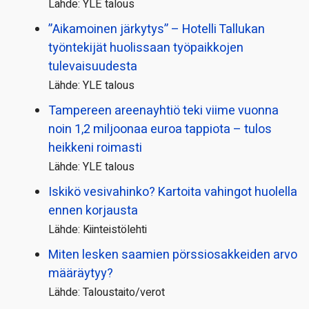
Lähde: YLE talous
”Aikamoinen järkytys” – Hotelli Tallukan
työntekijät huolissaan työpaikkojen
tulevaisuudesta
Lähde: YLE talous
Tampereen areenayhtiö teki viime vuonna
noin 1,2 miljoonaa euroa tappiota – tulos
heikkeni roimasti
Lähde: YLE talous
Iskikö vesivahinko? Kartoita vahingot huolella
ennen korjausta
Lähde: Kiinteistölehti
Miten lesken saamien pörssi­osakkeiden arvo
määräytyy?
Lähde: Taloustaito/verot