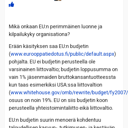
Mikä onkaan EU:n perimmäinen luonne ja
kilpailukyky organisationa?
Erään käsityksen saa EU:n budjetin
(
www.eurooppatiedotus.fi/public/default.aspx
)
pohjalta. EU ei budjetin perusteella ole
varsinainen liittovaltio; budjetin loppusumma on
vain 1% jäsenmaiden bruttokansantuotteessta
kun taas esimerkiksi USA:ssa liittovaltion
(
www.whitehouse.gov/omb/rewrite/budget/fy2007/
osuus on noin 19%. EU on siis budjetin koon
perusteella yhteistoimintaliitto eikä liittovaltio.
EU:n budjetin suurin menoerä kohdentuu
taloudellisen kasvun-, tutkimusen- ja kestävän