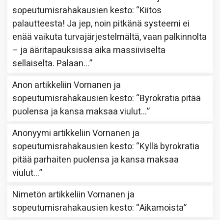
sopeutumisrahakausien kesto
: “
Kiitos
palautteesta! Ja jep, noin pitkänä systeemi ei
enää vaikuta turvajärjestelmältä, vaan palkinnolta
– ja ääritapauksissa aika massiiviselta
sellaiselta. Palaan…
”
Anon
artikkeliin
Vornanen ja
sopeutumisrahakausien kesto
: “
Byrokratia pitää
puolensa ja kansa maksaa viulut…
”
Anonyymi
artikkeliin
Vornanen ja
sopeutumisrahakausien kesto
: “
Kyllä byrokratia
pitää parhaiten puolensa ja kansa maksaa
viulut…
”
Nimetön
artikkeliin
Vornanen ja
sopeutumisrahakausien kesto
: “
Aikamoista
”