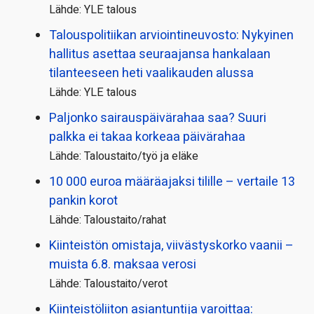
Lähde: YLE talous
Talous­politiikan arviointi­neuvosto: Nykyinen
hallitus asettaa seuraajansa hankalaan
tilanteeseen heti vaalikauden alussa
Lähde: YLE talous
Paljonko sairauspäivä­rahaa saa? Suuri
palkka ei takaa korkeaa päivärahaa
Lähde: Taloustaito/työ ja eläke
10 000 euroa määräajaksi tilille – vertaile 13
pankin korot
Lähde: Taloustaito/rahat
Kiinteistön omistaja, viivästyskorko vaanii –
muista 6.8. maksaa verosi
Lähde: Taloustaito/verot
Kiinteistö­liiton asiantuntija varoittaa: