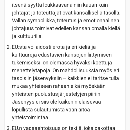
itsenäisyyttä loukkaavana niin kauan kuin
johtajat ja toteuttajat ovat kansallisella tasolla.
Vallan symboliikka, toteutus ja emotionaalinen
johtajuus toimivat edellen kansan omalla kiellä
ja kulttuurilla.
EU:sta voi aidosti erota ja eri kieliä ja
kulttuureja edustavien kansojen liittymisen
tukemiseksi on olemassa hyväksi koettuja
menettelytapoja. On mahdollisuuksia myös eri
tasoisiin jäsenyyksiin – kaikkien ei taritse tulla
mukaa yhteiseen rahaan eikä myöskään
yhteisten puolustusjärjestelyjen piiriin.
Jäsenyys ei siis ole kaiken nielaisevaa
lopullista sulautumista vaan aitoa
yhteistoimintaa.
EU.n vapaaehtoisuus on tekijä, joka pakottaa