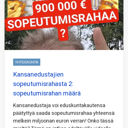
YHTEISKUNTA
Kansanedustajien
sopeutumisrahasta 2:
sopeutumisrahan määrä
Kansanedustaja voi eduskuntakautensa
päätyttyä saada sopeutumisrahaa yhteensä
melkein miljoonan euron verran! Onko tässä