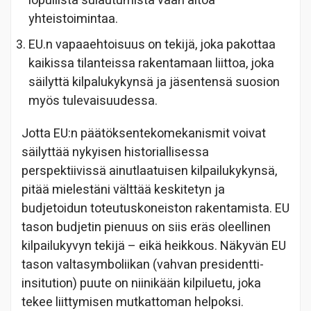
lopullista sulautumista vaan aitoa
yhteistoimintaa.
EU.n vapaaehtoisuus on tekijä, joka pakottaa
kaikissa tilanteissa rakentamaan liittoa, joka
säilyttä kilpalukykynsä ja jäsentensä suosion
myös tulevaisuudessa.
Jotta EU:n päätöksentekomekanismit voivat
säilyttää nykyisen historiallisessa
perspektiivissä ainutlaatuisen kilpailukykynsä,
pitää mielestäni välttää keskitetyn ja
budjetoidun toteutuskoneiston rakentamista. EU
tason budjetin pienuus on siis eräs oleellinen
kilpailukyvyn tekijä – eikä heikkous. Näkyvän EU
tason valtasymboliikan (vahvan presidentti-
insitution) puute on niinikään kilpiluetu, joka
tekee liittymisen mutkattoman helpoksi.