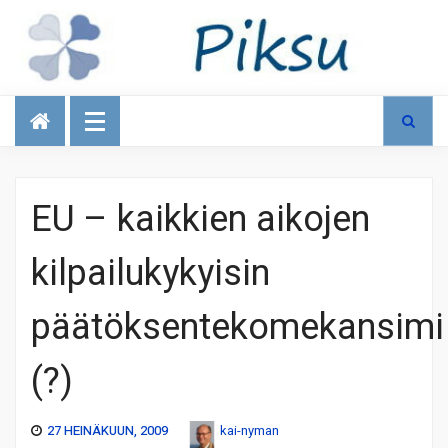
Talous
EU – kaikkien aikojen
kilpailukykyisin
päätöksentekomekansimi
(?)
27 HEINÄKUUN, 2009
kai-nyman