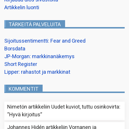
Artikkelin luonti
TÄRKEITÄ PALVELUITA
Sijoitussentimentti: Fear and Greed
Borsdata
JP-Morgan: markkinanäkemys
Short Register
Lipper: rahastot ja markkinat
KOMMENTIT
Nimetön
artikkeliin
Uudet kuviot, tuttu osinkovirta
:
“
Hyvä kirjoitus
”
Johannes Hidén
artikkeliin
Vornanen ja