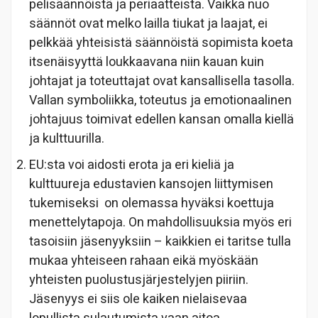
pelisäännöistä ja periaatteista. Vaikka nuo
säännöt ovat melko lailla tiukat ja laajat, ei
pelkkää yhteisistä säännöistä sopimista koeta
itsenäisyyttä loukkaavana niin kauan kuin
johtajat ja toteuttajat ovat kansallisella tasolla.
Vallan symboliikka, toteutus ja emotionaalinen
johtajuus toimivat edellen kansan omalla kiellä
ja kulttuurilla.
EU:sta voi aidosti erota ja eri kieliä ja
kulttuureja edustavien kansojen liittymisen
tukemiseksi on olemassa hyväksi koettuja
menettelytapoja. On mahdollisuuksia myös eri
tasoisiin jäsenyyksiin – kaikkien ei taritse tulla
mukaa yhteiseen rahaan eikä myöskään
yhteisten puolustusjärjestelyjen piiriin.
Jäsenyys ei siis ole kaiken nielaisevaa