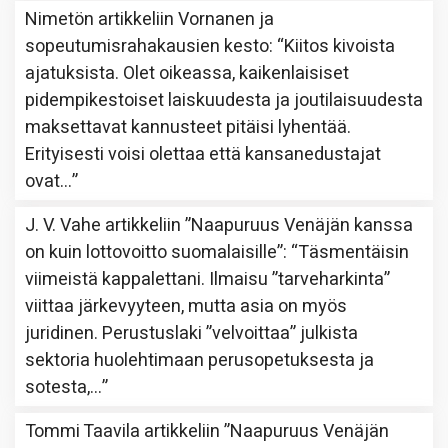
Nimetön
artikkeliin
Vornanen ja
sopeutumisrahakausien kesto
: “
Kiitos kivoista
ajatuksista. Olet oikeassa, kaikenlaisiset
pidempikestoiset laiskuudesta ja joutilaisuudesta
maksettavat kannusteet pitäisi lyhentää.
Erityisesti voisi olettaa että kansanedustajat
ovat…
”
J. V. Vahe
artikkeliin
”Naapuruus Venäjän kanssa
on kuin lottovoitto suomalaisille”
: “
Täsmentäisin
viimeistä kappalettani. Ilmaisu ”tarveharkinta”
viittaa järkevyyteen, mutta asia on myös
juridinen. Perustuslaki ”velvoittaa” julkista
sektoria huolehtimaan perusopetuksesta ja
sotesta,…
”
Tommi Taavila
artikkeliin
”Naapuruus Venäjän