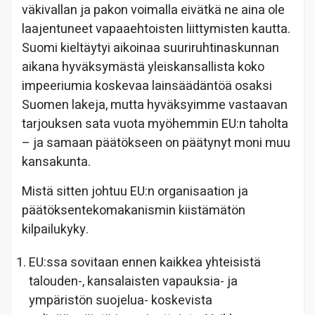
väkivallan ja pakon voimalla eivätkä ne aina ole
laajentuneet vapaaehtoisten liittymisten kautta.
Suomi kieltäytyi aikoinaa suuriruhtinaskunnan
aikana hyväksymästä yleiskansallista koko
impeeriumia koskevaa lainsäädäntöä osaksi
Suomen lakeja, mutta hyväksyimme vastaavan
tarjouksen sata vuota myöhemmin EU:n taholta
– ja samaan päätökseen on päätynyt moni muu
kansakunta.
Mistä sitten johtuu EU:n organisaation ja
päätöksentekomakanismin kiistämätön
kilpailukyky.
EU:ssa sovitaan ennen kaikkea yhteisistä
talouden-, kansalaisten vapauksia- ja
ympäristön suojelua- koskevista