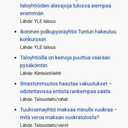
taloyhtiöiden alasajoja tulossa aiempaa
enemmän
Lähde: YLE talous
Ikoninen polkupyörä­yhtiö Tunturi hakeutuu
konkurssiin
Lähde: YLE talous
Taloyhtiöillä on keinoja puuttua väärään
pysäköintiin
Lähde: Kiinteistölehti
Ilmastonmuutos haastaa vakuutukset –
odotettavissa entistä rankempaa säätä
Lähde: Taloustaito/rahat
Tuulivoimayhtiö maksaa minulle vuokraa –
mitä veroa maksan vuokratulosta?
Lähde: Taloustaito/verot