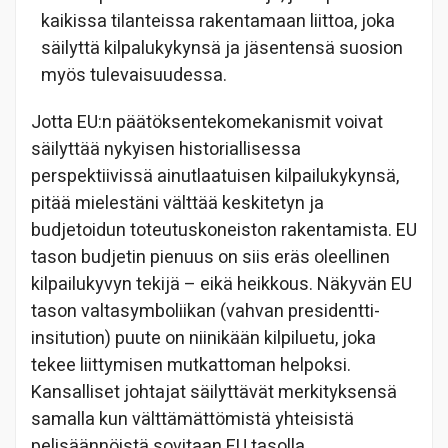
kaikissa tilanteissa rakentamaan liittoa, joka
säilyttä kilpalukykynsä ja jäsentensä suosion
myös tulevaisuudessa.
Jotta EU:n päätöksentekomekanismit voivat
säilyttää nykyisen historiallisessa
perspektiivissä ainutlaatuisen kilpailukykynsä,
pitää mielestäni välttää keskitetyn ja
budjetoidun toteutuskoneiston rakentamista. EU
tason budjetin pienuus on siis eräs oleellinen
kilpailukyvyn tekijä – eikä heikkous. Näkyvän EU
tason valtasymboliikan (vahvan presidentti-
insitution) puute on niinikään kilpiluetu, joka
tekee liittymisen mutkattoman helpoksi.
Kansalliset johtajat säilyttävät merkityksensä
samalla kun välttämättömistä yhteisistä
pelisäännöistä sovitaan EU tasolla.