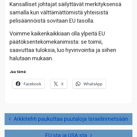
Kansalliset johtajat säilyttävät merkityksensä
samalla kun välttämättömistä yhteisistä
pelisäännöistä sovitaan EU tasolla.
Voimme kaikenkaikkiaan olla ylpeitä EU
päätöksentekomekanimista: se toimii,
saavuttaa tuloksia, luo hyvinvointia ja siihen
halutaan mukaan.
Jaa tämä:
Facebook
X
WhatsApp
Artikkelien
Arkkitehti paukuttaa puutaloja Israelinmetsään
selaus
EU:sta ja USA:sta