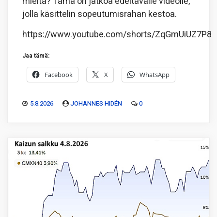
mieltä? Tämä on jatkoa edeltävälle videolle,
jolla käsittelin sopeutumisrahan kestoa.
https://www.youtube.com/shorts/ZqGmUiUZ7P8
Jaa tämä:
Facebook
X
WhatsApp
5.8.2026
JOHANNES HIDÉN
0