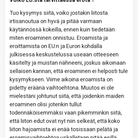
Voiko EU:sta tarvittaessa erota ?
Tuo kysymys siitä, voiko jostakin liitosta
irtisanoutua on hyvä ja pitää varmaan
käytännössä kokeilla, ennen kuin tiedetään
miten eroaminen onnistuu. Eroamista ja
eroittamista on EU:n ja Euron kohdalla
julkisessa keskustelussa useaan otteeseen
käsitelty ja muistan nähneeni, joskus aikoinaan
sellaisen kannan, että eroaminen ei helposti tule
kysymykseen. Viime aikoina eroamista on
pidetty eräänä vaihtoehtona. Muutos ei ole
mielestäni johtunut siitä, että joidenkin maiden
eroaminen olisi jotenkin tullut
todennäköisemmäksi vaan pikemminkin siitä,
että liiton edut ovat nyt niin selkeät, että koko
liiton hajoamista ei enää tosissaan pelätä ja
eroamisvaihtoehtoa uskalletaan pitää esillä