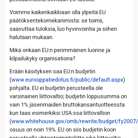
Voimme kaikenkaikkiaan olla ylpeitä EU
päätöksentekomekanimista: se toimii,
saavuttaa tuloksia, luo hyvinvointia ja siihen
halutaan mukaan.
Mikä onkaan EU:n perimmäinen luonne ja
kilpailukyky organisationa?
Erään käsityksen saa EU:n budjetin
(
www.eurooppatiedotus.fi/public/default.aspx
)
pohjalta. EU ei budjetin perusteella ole
varsinainen liittovaltio; budjetin loppusumma on
vain 1% jäsenmaiden bruttokansantuotteessta
kun taas esimerkiksi USA:ssa liittovaltion
(
www.whitehouse.gov/omb/rewrite/budget/fy2007/
osuus on noin 19%. EU on siis budjetin koon