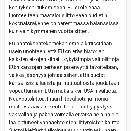
kehityksen- tukemiseen. EU ei ole enää
luonteeltaan maatalousliitto vaan budjetin
kokonaisrakenne on paremmassa balanssissa
kuin vain kymmenen vuotta sitten.
EU päätöksentekomekanismeja kritisoidaan
usein unohtaen, että EU on eräs historian
kaikkien aikojen kilpailukykyisimpiä valtioliittoja.
EU:n kansojen perheen jäsenyyttä tavoitellaan,
vaikka jäsenyys johtaa siihen, että puolet
kansallisista laeista ja instituutioista joudutaan
sopeuttamaan EU:n mukaisiksi. USA:n valtiota,
Neuvostoliittoa, Intian liitovaltiota ja monia
muita vstaavia rakenteita on pidetty pystyssä
väkivallan ja pakon voimalla eivätkä ne aina ole
laajentuneet vapaaehtoisten liittymisten kautta.
Suomi kieltäytyi aikoinaa suuriruhtinaskunnan