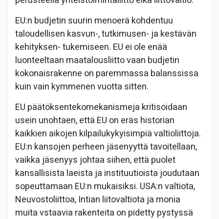
perusteella yhteistoimintaliitto eikä liittovaltio.
EU:n budjetin suurin menoerä kohdentuu
taloudellisen kasvun-, tutkimusen- ja kestävän
kehityksen- tukemiseen. EU ei ole enää
luonteeltaan maatalousliitto vaan budjetin
kokonaisrakenne on paremmassa balanssissa
kuin vain kymmenen vuotta sitten.
EU päätöksentekomekanismeja kritisoidaan
usein unohtaen, että EU on eräs historian
kaikkien aikojen kilpailukykyisimpiä valtioliittoja.
EU:n kansojen perheen jäsenyyttä tavoitellaan,
vaikka jäsenyys johtaa siihen, että puolet
kansallisista laeista ja instituutioista joudutaan
sopeuttamaan EU:n mukaisiksi. USA:n valtiota,
Neuvostoliittoa, Intian liitovaltiota ja monia
muita vstaavia rakenteita on pidetty pystyssä