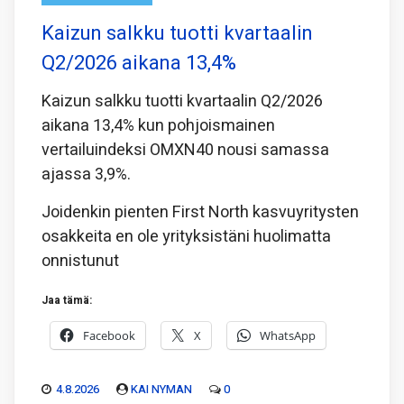
Kaizun salkku tuotti kvartaalin
Q2/2026 aikana 13,4%
Kaizun salkku tuotti kvartaalin Q2/2026
aikana 13,4% kun pohjoismainen
vertailuindeksi OMXN40 nousi samassa
ajassa 3,9%.
Joidenkin pienten First North kasvuyritysten
osakkeita en ole yrityksistäni huolimatta
onnistunut
Jaa tämä:
Facebook
X
WhatsApp
4.8.2026
KAI NYMAN
0