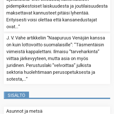
pidempikestoiset laiskuudesta ja joutilaisuudesta
maksettavat kannusteet pitäisi lyhentää.
Erityisesti voisi olettaa että kansanedustajat
ovat…
”
J. V. Vahe
artikkeliin
”Naapuruus Venäjän kanssa
on kuin lottovoitto suomalaisille”
: “
Täsmentäisin
viimeistä kappalettani. Ilmaisu ”tarveharkinta”
viittaa järkevyyteen, mutta asia on myös
juridinen. Perustuslaki ”velvoittaa” julkista
sektoria huolehtimaan perusopetuksesta ja
sotesta,…
”
SISÄLTÖ
Asunnot ja metsä