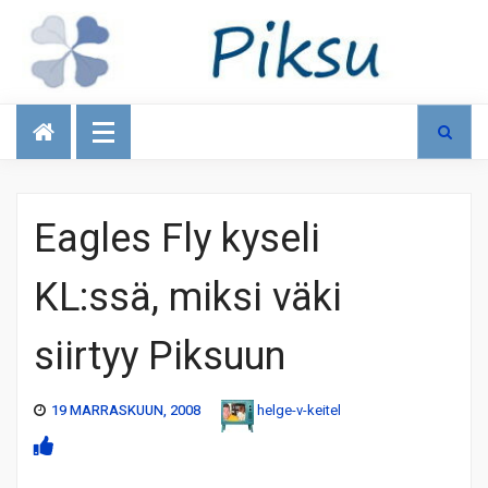
Talous
Eagles Fly kyseli
KL:ssä, miksi väki
siirtyy Piksuun
19 MARRASKUUN, 2008
helge-v-keitel