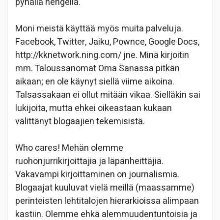
pyhällä hengellä.
Moni meistä käyttää myös muita palveluja.
Facebook, Twitter, Jaiku, Pownce, Google Docs,
http://kknetwork.ning.com/ jne. Minä kirjoitin
mm. Taloussanomat Oma Sanassa pitkän
aikaan; en ole käynyt siellä viime aikoina.
Talsassakaan ei ollut mitään vikaa. Sielläkin sai
lukijoita, mutta ehkei oikeastaan kukaan
välittänyt blogaajien tekemisistä.
Who cares! Mehän olemme
ruohonjurrikirjoittajia ja läpänheittäjiä.
Vakavampi kirjoittaminen on journalismia.
Blogaajat kuuluvat vielä meillä (maassamme)
perinteisten lehtitalojen hierarkioissa alimpaan
kastiin. Olemme ehkä alemmuudentuntoisia ja