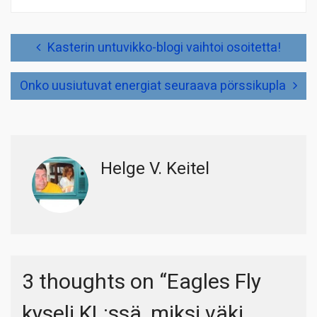
Artikkelien
Kasterin untuvikko-blogi vaihtoi osoitetta!
selaus
Onko uusiutuvat energiat seuraava pörssikupla
Helge V. Keitel
3 thoughts on “
Eagles Fly
kyseli KL:ssä, miksi väki