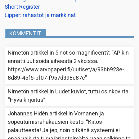
Short Register
Lipper: rahastot ja markkinat
KOMMENTIT
Nimetön
artikkeliin
5 not so magnificent?
: “
AP:kin
ennätti uutisoida aiheesta 2 vko:ssa.
https://www.arvopaperi.fi/uutiset/a/93bb923e-
8d89-45f5-bf07-f957d398c87c
”
Nimetön
artikkeliin
Uudet kuviot, tuttu osinkovirta
:
“
Hyvä kirjoitus
”
Johannes Hidén
artikkeliin
Vornanen ja
sopeutumisrahakausien kesto
: “
Kiitos
palautteesta! Ja jep, noin pitkänä systeemi ei
enää vaikuta turvajärjestelmältä, vaan palkinnolta