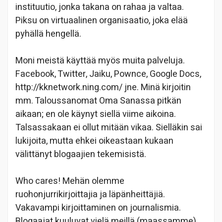
instituutio, jonka takana on rahaa ja valtaa.
Piksu on virtuaalinen organisaatio, joka elää
pyhällä hengellä.
Moni meistä käyttää myös muita palveluja.
Facebook, Twitter, Jaiku, Pownce, Google Docs,
http://kknetwork.ning.com/ jne. Minä kirjoitin
mm. Taloussanomat Oma Sanassa pitkän
aikaan; en ole käynyt siellä viime aikoina.
Talsassakaan ei ollut mitään vikaa. Sielläkin sai
lukijoita, mutta ehkei oikeastaan kukaan
välittänyt blogaajien tekemisistä.
Who cares! Mehän olemme
ruohonjurrikirjoittajia ja läpänheittäjiä.
Vakavampi kirjoittaminen on journalismia.
Blogaajat kuuluvat vielä meillä (maassamme)