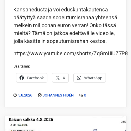
Kansanedustaja voi eduskuntakautensa
päätyttyä saada sopeutumisrahaa yhteensä
melkein miljoonan euron verran! Onko tässä
mieltä? Tämä on jatkoa edeltävälle videolle,
jolla käsittelin sopeutumisrahan kestoa.
https://www.youtube.com/shorts/ZqGmUiUZ7P8
Jaa tämä:
Facebook
X
WhatsApp
5.8.2026
JOHANNES HIDÉN
0