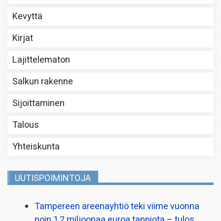
Kevyttä
Kirjat
Lajittelematon
Salkun rakenne
Sijoittaminen
Talous
Yhteiskunta
UUTISPOIMINTOJA
Tampereen areenayhtiö teki viime vuonna
noin 1,2 miljoonaa euroa tappiota – tulos