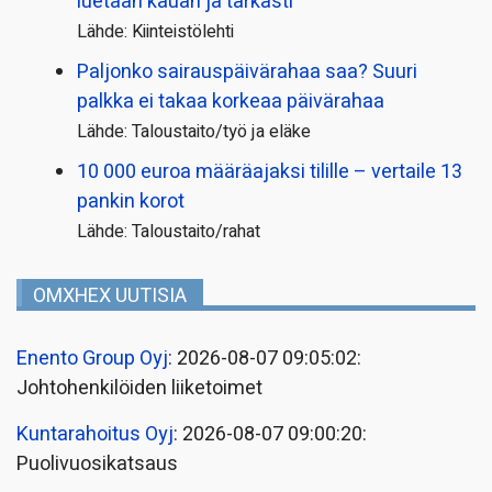
luetaan kauan ja tarkasti
Lähde: Kiinteistölehti
Paljonko sairauspäivä­rahaa saa? Suuri
palkka ei takaa korkeaa päivärahaa
Lähde: Taloustaito/työ ja eläke
10 000 euroa määräajaksi tilille – vertaile 13
pankin korot
Lähde: Taloustaito/rahat
OMXHEX UUTISIA
Enento Group Oyj
: 2026-08-07 09:05:02:
Johtohenkilöiden liiketoimet
Kuntarahoitus Oyj
: 2026-08-07 09:00:20:
Puolivuosikatsaus