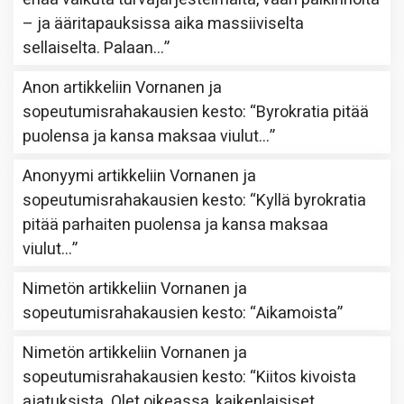
– ja ääritapauksissa aika massiiviselta
sellaiselta. Palaan…
”
Anon
artikkeliin
Vornanen ja
sopeutumisrahakausien kesto
: “
Byrokratia pitää
puolensa ja kansa maksaa viulut…
”
Anonyymi
artikkeliin
Vornanen ja
sopeutumisrahakausien kesto
: “
Kyllä byrokratia
pitää parhaiten puolensa ja kansa maksaa
viulut…
”
Nimetön
artikkeliin
Vornanen ja
sopeutumisrahakausien kesto
: “
Aikamoista
”
Nimetön
artikkeliin
Vornanen ja
sopeutumisrahakausien kesto
: “
Kiitos kivoista
ajatuksista. Olet oikeassa, kaikenlaisiset