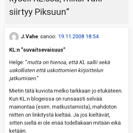
siirtyy Piksuun
”
J.Vahe
sanoo:
19.11.2008 18:54
KL:n ”suvaitsevaisuus”
Helge: "
mutta on hienoa, että KL sallii sekä
uskollisten että uskottomien kirjoittelun
jatkumisen
."
Mietin tätä kuviota melko tarkkaan jo etukäteen.
Kun KL:n blogeissa on runsaasti selvää
mainontaa (esim. matkustamista), mahdoton
niitten on linkitystä kieltää. Ja jos kieltävät,
sitten siellä ei ole enää todellakaan mitään eikä
ketään.