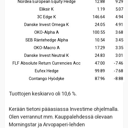
Nordea European Equity Hedge
12.88
9.29
Eliksir K
1.19
5.07
3C Edge K
146.64
4.94
Danske Invest Omega K
24.05
4.91
OKO-Alpha A
100.55
3.68
SEB Räntehedge Alpha
10.54
3.45
OKO-Macro A
17.29
3.35
Danske Invest Neutral K
24.83
3.01
FLF Absolute Return Currencies Acc
47.00
-7.46
Eufex Hedge
99.89
-7.68
Contango Hyödyke
87.96
-8.88
Tuottojen keskiarvo oli 10,6 %.
Kerään tietoni pääasiassa Investime ohjelmalla.
Olen verrannut mm. Kauppalehdessä olevaan
Morningstar ja Arvopaperi-lehden