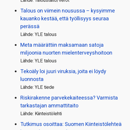
Lähde: Taloustaito/verot
Talous on viimein nousussa – kysyimme
kauanko kestää, että työllisyys seuraa
perässä
Lähde: YLE talous
Meta määrättiin maksamaan satoja
miljoonia nuorten mielenterveyshoitoon
Lähde: YLE talous
Tekoäly loi juuri viruksia, joita ei löydy
luonnosta
Lähde: YLE tiede
Riskirakenne parvekekaiteessa? Varmista
tarkastajan ammattitaito
Lähde: Kiinteistölehti
Tutkimus osoittaa: Suomen Kiinteistölehteä