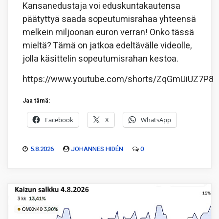
Kansanedustaja voi eduskuntakautensa
päätyttyä saada sopeutumisrahaa yhteensä
melkein miljoonan euron verran! Onko tässä
mieltä? Tämä on jatkoa edeltävälle videolle,
jolla käsittelin sopeutumisrahan kestoa.
https://www.youtube.com/shorts/ZqGmUiUZ7P8
Jaa tämä:
Facebook
X
WhatsApp
5.8.2026
JOHANNES HIDÉN
0