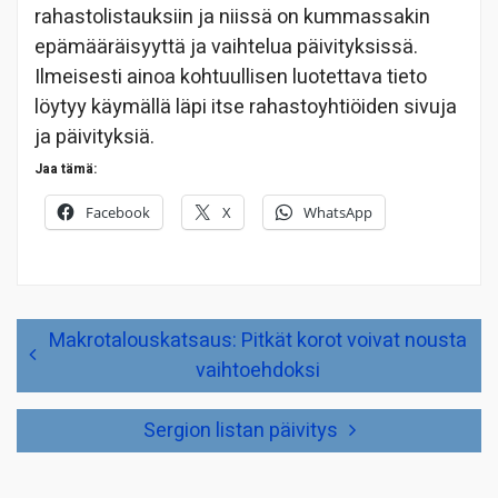
rahastolistauksiin ja niissä on kummassakin
epämääräisyyttä ja vaihtelua päivityksissä.
Ilmeisesti ainoa kohtuullisen luotettava tieto
löytyy käymällä läpi itse rahastoyhtiöiden sivuja
ja päivityksiä.
Jaa tämä:
Facebook
X
WhatsApp
Artikkelien
Makrotalouskatsaus: Pitkät korot voivat nousta
selaus
vaihtoehdoksi
Sergion listan päivitys