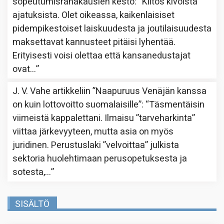
sopeutumisrahakausien kesto
: “
Kiitos kivoista
ajatuksista. Olet oikeassa, kaikenlaisiset
pidempikestoiset laiskuudesta ja joutilaisuudesta
maksettavat kannusteet pitäisi lyhentää.
Erityisesti voisi olettaa että kansanedustajat
ovat…
”
J. V. Vahe
artikkeliin
”Naapuruus Venäjän kanssa
on kuin lottovoitto suomalaisille”
: “
Täsmentäisin
viimeistä kappalettani. Ilmaisu ”tarveharkinta”
viittaa järkevyyteen, mutta asia on myös
juridinen. Perustuslaki ”velvoittaa” julkista
sektoria huolehtimaan perusopetuksesta ja
sotesta,…
”
SISÄLTÖ