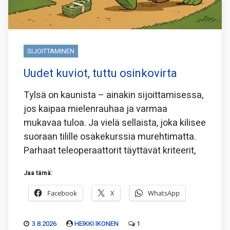
SIJOITTAMINEN
Uudet kuviot, tuttu osinkovirta
Tylsä on kaunista – ainakin sijoittamisessa,
jos kaipaa mielenrauhaa ja varmaa
mukavaa tuloa. Ja vielä sellaista, joka kilisee
suoraan tilille osakekurssia murehtimatta.
Parhaat teleoperaattorit täyttävät kriteerit,
Jaa tämä:
Facebook
X
WhatsApp
3.8.2026
HEIKKI IKONEN
1