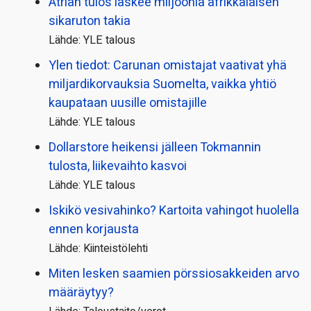
Atrian tulos laskee miljoonia afrikkalaisen
sikaruton takia
Lähde: YLE talous
Ylen tiedot: Carunan omistajat vaativat yhä
miljardi­korvauksia Suomelta, vaikka yhtiö
kaupataan uusille omistajille
Lähde: YLE talous
Dollarstore heikensi jälleen Tokmannin
tulosta, liikevaihto kasvoi
Lähde: YLE talous
Iskikö vesivahinko? Kartoita vahingot huolella
ennen korjausta
Lähde: Kiinteistölehti
Miten lesken saamien pörssi­osakkeiden arvo
määräytyy?