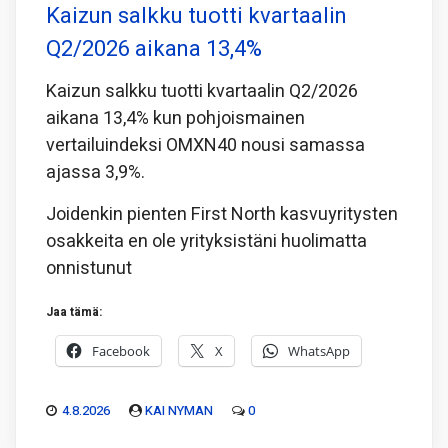
Kaizun salkku tuotti kvartaalin
Q2/2026 aikana 13,4%
Kaizun salkku tuotti kvartaalin Q2/2026
aikana 13,4% kun pohjoismainen
vertailuindeksi OMXN40 nousi samassa
ajassa 3,9%.
Joidenkin pienten First North kasvuyritysten
osakkeita en ole yrityksistäni huolimatta
onnistunut
Jaa tämä:
Facebook
X
WhatsApp
4.8.2026
KAI NYMAN
0