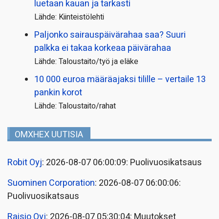
luetaan kauan ja tarkasti
Lähde: Kiinteistölehti
Paljonko sairauspäivä­rahaa saa? Suuri
palkka ei takaa korkeaa päivärahaa
Lähde: Taloustaito/työ ja eläke
10 000 euroa määräajaksi tilille – vertaile 13
pankin korot
Lähde: Taloustaito/rahat
OMXHEX UUTISIA
Robit Oyj
: 2026-08-07 06:00:09: Puolivuosikatsaus
Suominen Corporation
: 2026-08-07 06:00:06:
Puolivuosikatsaus
Raisio Oyj
: 2026-08-07 05:30:04: Muutokset