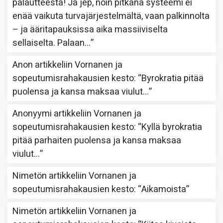
palautteesta! Ja jep, noin pitkänä systeemi ei
enää vaikuta turvajärjestelmältä, vaan palkinnolta
– ja ääritapauksissa aika massiiviselta
sellaiselta. Palaan…
”
Anon
artikkeliin
Vornanen ja
sopeutumisrahakausien kesto
: “
Byrokratia pitää
puolensa ja kansa maksaa viulut…
”
Anonyymi
artikkeliin
Vornanen ja
sopeutumisrahakausien kesto
: “
Kyllä byrokratia
pitää parhaiten puolensa ja kansa maksaa
viulut…
”
Nimetön
artikkeliin
Vornanen ja
sopeutumisrahakausien kesto
: “
Aikamoista
”
Nimetön
artikkeliin
Vornanen ja