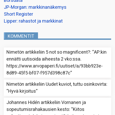
Borsdata
JP-Morgan: markkinanäkemys
Short Register
Lipper: rahastot ja markkinat
KOMMENTIT
Nimetön
artikkeliin
5 not so magnificent?
: “
AP:kin
ennätti uutisoida aiheesta 2 vko:ssa.
https://www.arvopaperi.fi/uutiset/a/93bb923e-
8d89-45f5-bf07-f957d398c87c
”
Nimetön
artikkeliin
Uudet kuviot, tuttu osinkovirta
:
“
Hyvä kirjoitus
”
Johannes Hidén
artikkeliin
Vornanen ja
sopeutumisrahakausien kesto
: “
Kiitos