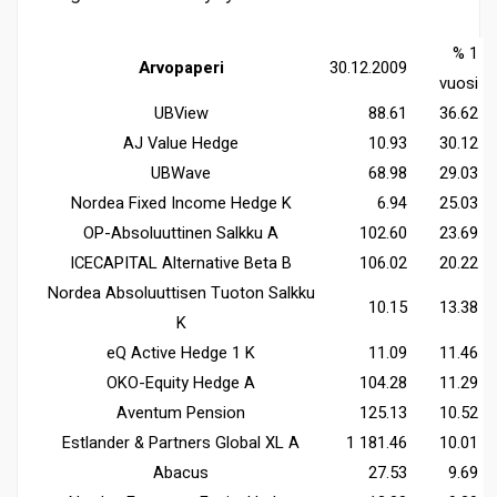
% 1
Arvopaperi
30.12.2009
vuosi
UBView
88.61
36.62
AJ Value Hedge
10.93
30.12
UBWave
68.98
29.03
Nordea Fixed Income Hedge K
6.94
25.03
OP-Absoluuttinen Salkku A
102.60
23.69
ICECAPITAL Alternative Beta B
106.02
20.22
Nordea Absoluuttisen Tuoton Salkku
10.15
13.38
K
eQ Active Hedge 1 K
11.09
11.46
OKO-Equity Hedge A
104.28
11.29
Aventum Pension
125.13
10.52
Estlander & Partners Global XL A
1 181.46
10.01
Abacus
27.53
9.69