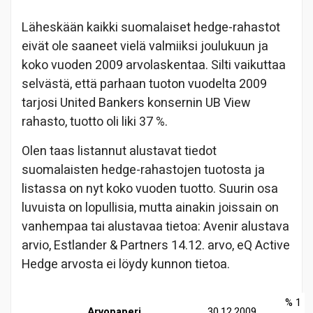
Läheskään kaikki suomalaiset hedge-rahastot
eivät ole saaneet vielä valmiiksi joulukuun ja
koko vuoden 2009 arvolaskentaa. Silti vaikuttaa
selvästä, että parhaan tuoton vuodelta 2009
tarjosi United Bankers konsernin UB View
rahasto, tuotto oli liki 37 %.
Olen taas listannut alustavat tiedot
suomalaisten hedge-rahastojen tuotosta ja
listassa on nyt koko vuoden tuotto. Suurin osa
luvuista on lopullisia, mutta ainakin joissain on
vanhempaa tai alustavaa tietoa: Avenir alustava
arvio, Estlander & Partners 14.12. arvo, eQ Active
Hedge arvosta ei löydy kunnon tietoa.
% 1
Arvopaperi
30.12.2009