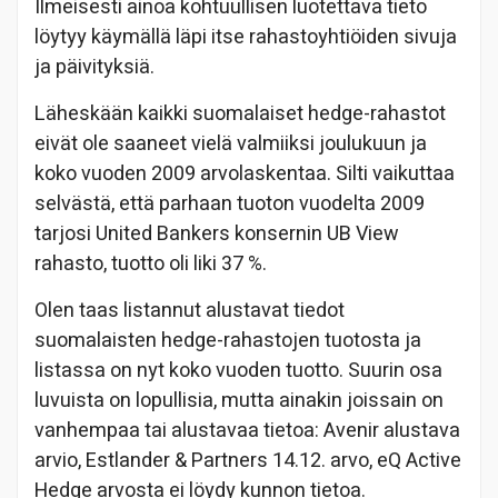
Ilmeisesti ainoa kohtuullisen luotettava tieto
löytyy käymällä läpi itse rahastoyhtiöiden sivuja
ja päivityksiä.
Läheskään kaikki suomalaiset hedge-rahastot
eivät ole saaneet vielä valmiiksi joulukuun ja
koko vuoden 2009 arvolaskentaa. Silti vaikuttaa
selvästä, että parhaan tuoton vuodelta 2009
tarjosi United Bankers konsernin UB View
rahasto, tuotto oli liki 37 %.
Olen taas listannut alustavat tiedot
suomalaisten hedge-rahastojen tuotosta ja
listassa on nyt koko vuoden tuotto. Suurin osa
luvuista on lopullisia, mutta ainakin joissain on
vanhempaa tai alustavaa tietoa: Avenir alustava
arvio, Estlander & Partners 14.12. arvo, eQ Active
Hedge arvosta ei löydy kunnon tietoa.