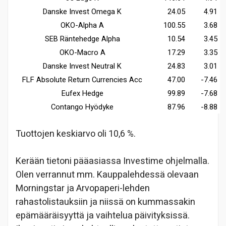
Danske Invest Omega K
24.05
4.91
OKO-Alpha A
100.55
3.68
SEB Räntehedge Alpha
10.54
3.45
OKO-Macro A
17.29
3.35
Danske Invest Neutral K
24.83
3.01
FLF Absolute Return Currencies Acc
47.00
-7.46
Eufex Hedge
99.89
-7.68
Contango Hyödyke
87.96
-8.88
Tuottojen keskiarvo oli 10,6 %.
Kerään tietoni pääasiassa Investime ohjelmalla.
Olen verrannut mm. Kauppalehdessä olevaan
Morningstar ja Arvopaperi-lehden
rahastolistauksiin ja niissä on kummassakin
epämääräisyyttä ja vaihtelua päivityksissä.