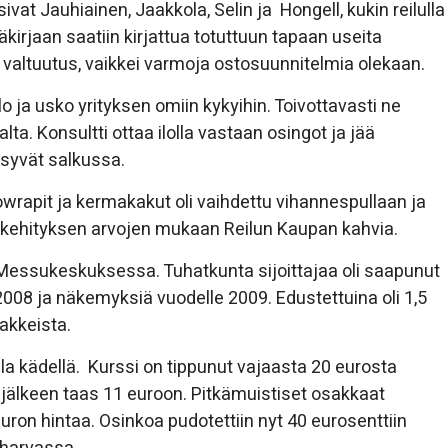
t Jauhiainen, Jaakkola, Selin ja Hongell, kukin reilulla
äkirjaan saatiin kirjattua totuttuun tapaan useita
valtuutus, vaikkei varmoja ostosuunnitelmia olekaan.
o ja usko yrityksen omiin kykyihin. Toivottavasti ne
ta. Konsultti ottaa ilolla vastaan osingot ja jää
syvät salkussa.
owrapit ja kermakakut oli vaihdettu vihannespullaan ja
 kehityksen arvojen mukaan Reilun Kaupan kahvia.
 Messukeskuksessa. Tuhatkunta sijoittajaa oli saapunut
8 ja näkemyksiä vuodelle 2009. Edustettuina oli 1,5
akkeista.
la kädellä. Kurssi on tippunut vajaasta 20 eurosta
jälkeen taas 11 euroon. Pitkämuistiset osakkaat
uron hintaa. Osinkoa pudotettiin nyt 40 eurosenttiin