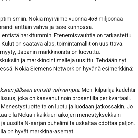
optimismiin. Nokia myi viime vuonna 468 miljoonaa
brändi erittäin vahva ja tase kunnossa.
a entistä harkitummin. Etenemisvauhtia on tarkastettu.
ulut on saatava alas, toimintamallit on uusittava.
yyty, Japanin markkinoista on luovuttu.
kuksiin ja markkinointimalleja uusittu. Tehdään nyt
 edessä. Nokia Siemens Network on hyvänä esimerkkinä:
euksien jälkeen entistä vahvempia
. Moni kilpailija kadehtii
isuus, joka on kasvanut noin prosentilla per kvartaali.
. Menestystuotteita on luotu ja luodaan jatkossakin. Jo
taa olla Nokian kaikkien aikojen menestyksekkäin
a uusilta N-sarjan puhelimilta uskaltaa odottaa paljon.
illa on hyvät markkina-asemat.