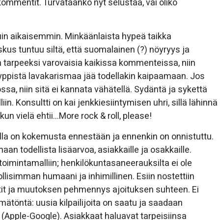
kommentit. Turvataanko nyt selustaa, vai oliko
in aikaisemmin. Minkäänlaista hypeä taikka
skus tuntuu siltä, että suomalainen (?) nöyryys ja
tarpeeksi varovaisia kaikissa kommenteissa, niin
ppistä lavakarismaa jää todellakin kaipaamaan. Jos
ssa, niin sitä ei kannata vähätellä. Sydäntä ja sykettä
iin. Konsultti on kai jenkkiesiintymisen uhri, sillä lähinnä
kun vielä ehtii…More rock & roll, please!
alla on kokemusta ennestään ja ennenkin on onnistuttu.
n todellista lisäarvoa, asiakkaille ja osakkaille.
oimintamalliin; henkilökuntasaneerauksilta ei ole
lisimman humaani ja inhimillinen. Esiin nostettiin
tit ja muutoksen pehmennys ajoituksen suhteen. Ei
mätöntä: uusia kilpailijoita on saatu ja saadaan
a (Apple-Google). Asiakkaat haluavat tarpeisiinsa