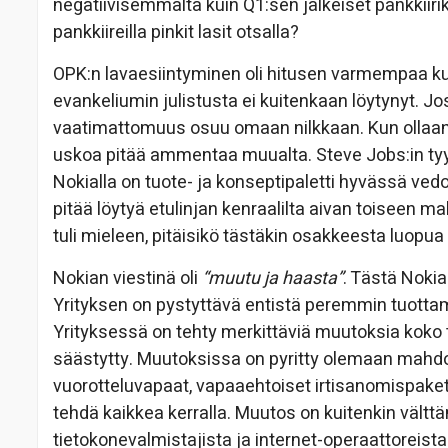
negatiivisemmalta kuin Q1:sen jälkeiset pankkiiri
pankkiireilla pinkit lasit otsalla?
OPK:n lavaesiintyminen oli hitusen varmempaa ku
evankeliumin julistusta ei kuitenkaan löytynyt. Jo
vaatimattomuus osuu omaan nilkkaan. Kun ollaan 
uskoa pitää ammentaa muualta. Steve Jobs:in tyy
Nokialla on tuote- ja konseptipaletti hyvässä vedo
pitää löytyä etulinjan kenraalilta aivan toiseen mall
tuli mieleen, pitäisikö tästäkin osakkeesta luopua 
Nokian viestinä oli
“muutu ja haasta”
. Tästä Noki
Yrityksen on pystyttävä entistä peremmin tuottamaa
Yrityksessä on tehty merkittäviä muutoksia koko t
säästytty. Muutoksissa on pyritty olemaan mahdol
vuorotteluvapaat, vapaaehtoiset irtisanomispake
tehdä kaikkea kerralla. Muutos on kuitenkin välttä
tietokonevalmistajista ja internet-operaattoreist