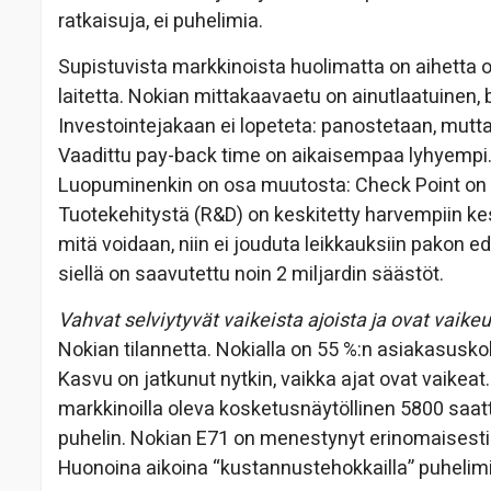
ratkaisuja, ei puhelimia.
Supistuvista markkinoista huolimatta on aihetta 
laitetta. Nokian mittakaavaetu on ainutlaatuinen, 
Investointejakaan ei lopeteta: panostetaan, mutt
Vaadittu pay-back time on aikaisempaa lyhyempi. K
Luopuminenkin on osa muutosta: Check Point on m
Tuotekehitystä (R&D) on keskitetty harvempiin kes
mitä voidaan, niin ei jouduta leikkauksiin pakon
siellä on saavutettu noin 2 miljardin säästöt.
Vahvat selviytyvät vaikeista ajoista ja ovat vaik
Nokian tilannetta. Nokialla on 55 %:n asiakasuskoll
Kasvu on jatkunut nytkin, vaikka ajat ovat vaikeat
markkinoilla oleva kosketusnäytöllinen 5800 saat
puhelin. Nokian E71 on menestynyt erinomaisesti j
Huonoina aikoina “kustannustehokkailla” puhelim