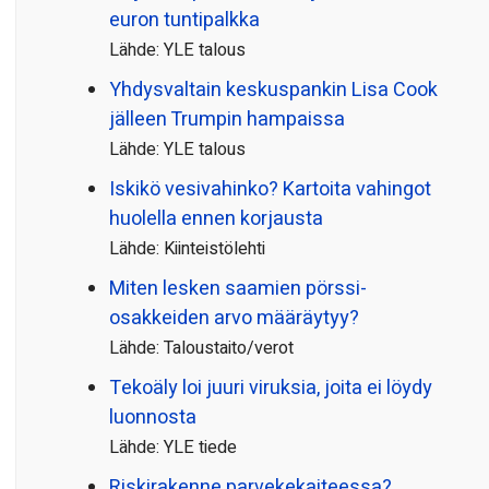
euron tuntipalkka
Lähde: YLE talous
Yhdysvaltain keskuspankin Lisa Cook
jälleen Trumpin hampaissa
Lähde: YLE talous
Iskikö vesivahinko? Kartoita vahingot
huolella ennen korjausta
Lähde: Kiinteistölehti
Miten lesken saamien pörssi­
osakkeiden arvo määräytyy?
Lähde: Taloustaito/verot
Tekoäly loi juuri viruksia, joita ei löydy
luonnosta
Lähde: YLE tiede
Riskirakenne parvekekaiteessa?