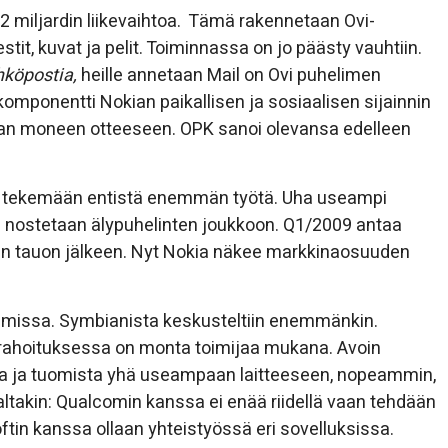
2 miljardin liikevaihtoa. Tämä rakennetaan Ovi-
estit, kuvat ja pelit. Toiminnassa on jo päästy vauhtiin.
hköpostia,
heille annetaan Mail on Ovi puhelimen
omponentti Nokian paikallisen ja sosiaalisen sijainnin
aan moneen otteeseen. OPK sanoi olevansa edelleen
n tekemään entistä enemmän työtä. Uha useampi
ne nostetaan älypuhelinten joukkoon. Q1/2009 antaa
än tauon jälkeen. Nyt Nokia näkee markkinaosuuden
limissa. Symbianista keskusteltiin enemmänkin.
rahoituksessa on monta toimijaa mukana. Avoin
sta ja tuomista yhä useampaan laitteeseen, nopeammin,
akin: Qualcomin kanssa ei enää riidellä vaan tehdään
oftin kanssa ollaan yhteistyössä eri sovelluksissa.