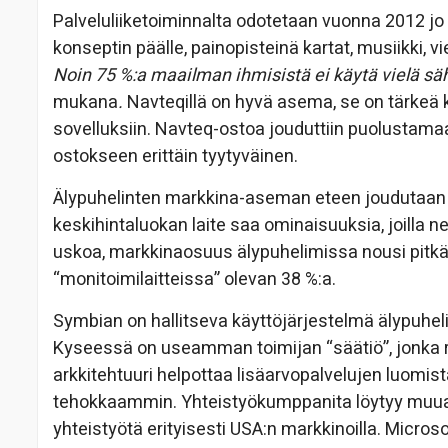
Palveluliiketoiminnalta odotetaan vuonna 2012 jo 
konseptin päälle, painopisteinä kartat, musiikki, vi
Noin 75 %:a maailman ihmisistä ei käytä vielä sä
mukana
.
Navteqillä on hyvä asema, se on tärkeä k
sovelluksiin. Navteq-ostoa jouduttiin puolustam
ostokseen erittäin tyytyväinen.
Älypuhelinten markkina-aseman eteen joudutaa
keskihintaluokan laite saa ominaisuuksia, joilla 
uskoa, markkinaosuus älypuhelimissa nousi pitk
“monitoimilaitteissa” olevan 38 %:a.
Symbian on hallitseva käyttöjärjestelmä älypuhe
Kyseessä on useamman toimijan “säätiö”, jonka 
arkkitehtuuri helpottaa lisäarvopalvelujen luomi
tehokkaammin. Yhteistyökumppanita löytyy muualt
yhteistyötä erityisesti USA:n markkinoilla. Micros