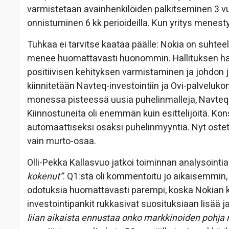
varmistetaan avainhenkilöiden palkitseminen 3 vu
onnistuminen 6 kk perioideilla. Kun yritys menest
Tuhkaa ei tarvitse kaataa päälle: Nokia on suhteell
menee huomattavasti huonommin. Hallituksen haaste
positiivisen kehityksen varmistaminen ja johdon j
kiinnitetään Navteq-investointiin ja Ovi-palveluk
monessa pisteessä uusia puhelinmalleja, Navteq-ka
Kiinnostuneita oli enemmän kuin esittelijöitä. Kons
automaattiseksi osaksi puhelinmyyntiä. Nyt oste
vain murto-osaa.
Olli-Pekka Kallasvuo jatkoi toiminnan analysointia
kokenut”
. Q1:stä oli kommentoitu jo aikaisemmin, s
odotuksia huomattavasti parempi, koska Nokian k
investointipankit rukkasivat suosituksiaan lisää ja
liian aikaista ennustaa onko markkinoiden pohja 