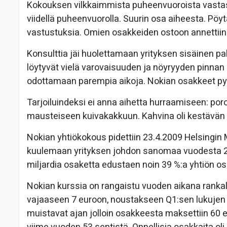
Kokouksen vilkkaimmista puheenvuoroista vastasiva
viidellä puheenvuorolla. Suurin osa aiheesta. Pöyt
vastustuksia. Omien osakkeiden ostoon annettiin 
Konsulttia jäi huolettamaan yrityksen sisäinen pal
löytyvät vielä varovaisuuden ja nöyryyden pinnan al
odottamaan parempia aikoja. Nokian osakkeet py
Tarjoiluindeksi ei anna aihetta hurraamiseen: por
mausteiseen kuivakakkuun. Kahvina oli kestävän
Nokian yhtiökokous pidettiin 23.4.2009 Helsingin
kuulemaan yrityksen johdon sanomaa vuodesta 200
miljardia osaketta edustaen noin 39 %:a yhtiön os
Nokian kurssia on rangaistu vuoden aikana rankal
vajaaseen 7 euroon, noustakseen Q1:sen lukujen 
muistavat ajan jolloin osakkeesta maksettiin 60 e