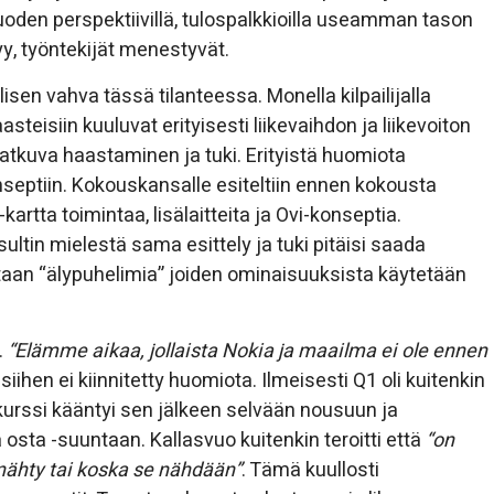
oden perspektiivillä, tulospalkkioilla useamman tason
yy, työntekijät menestyvät.
isen vahva tässä tilanteessa. Monella kilpailijalla
isiin kuuluvat erityisesti liikevaihdon ja liikevoiton
atkuva haastaminen ja tuki. Erityistä huomiota
onseptiin. Kokouskansalle esiteltiin ennen kokousta
rtta toimintaa, lisälaitteita ja Ovi-konseptia.
ultin mielestä sama esittely ja tuki pitäisi saada
taan “älypuhelimia” joiden ominaisuuksista käytetään
.
“Elämme aikaa, jollaista Nokia ja maailma ei ole ennen
iihen ei kiinnitetty huomiota. Ilmeisesti Q1 oli kuitenkin
urssi kääntyi sen jälkeen selvään nousuun ja
 osta -suuntaan. Kallasvuo kuitenkin teroitti että
“on
nähty tai koska se nähdään”
. Tämä kuullosti