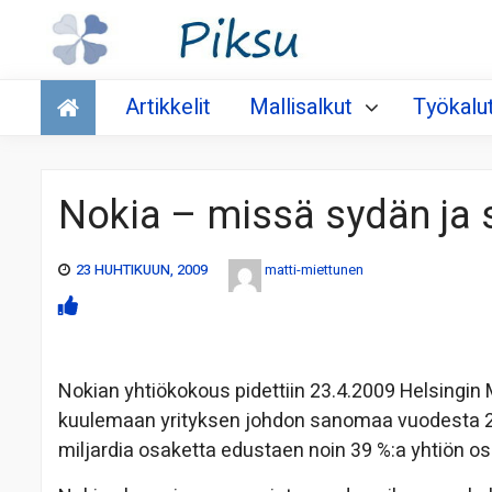
Talous
Artikkelit
Mallisalkut
Työkalu
Nokia – missä sydän ja 
23 HUHTIKUUN, 2009
matti-miettunen
Nokian yhtiökokous pidettiin 23.4.2009 Helsingin
kuulemaan yrityksen johdon sanomaa vuodesta 200
miljardia osaketta edustaen noin 39 %:a yhtiön os