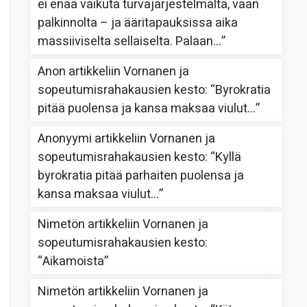
ei enää vaikuta turvajärjestelmältä, vaan
palkinnolta – ja ääritapauksissa aika
massiiviselta sellaiselta. Palaan…
”
Anon
artikkeliin
Vornanen ja
sopeutumisrahakausien kesto
: “
Byrokratia
pitää puolensa ja kansa maksaa viulut…
”
Anonyymi
artikkeliin
Vornanen ja
sopeutumisrahakausien kesto
: “
Kyllä
byrokratia pitää parhaiten puolensa ja
kansa maksaa viulut…
”
Nimetön
artikkeliin
Vornanen ja
sopeutumisrahakausien kesto
:
“
Aikamoista
”
Nimetön
artikkeliin
Vornanen ja