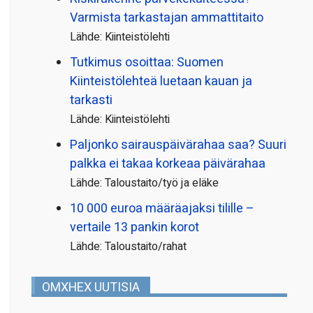
Varmista tarkastajan ammattitaito
Lähde: Kiinteistölehti
Tutkimus osoittaa: Suomen
Kiinteistölehteä luetaan kauan ja
tarkasti
Lähde: Kiinteistölehti
Paljonko sairauspäivä­rahaa saa? Suuri
palkka ei takaa korkeaa päivärahaa
Lähde: Taloustaito/työ ja eläke
10 000 euroa määräajaksi tilille –
vertaile 13 pankin korot
Lähde: Taloustaito/rahat
OMXHEX UUTISIA