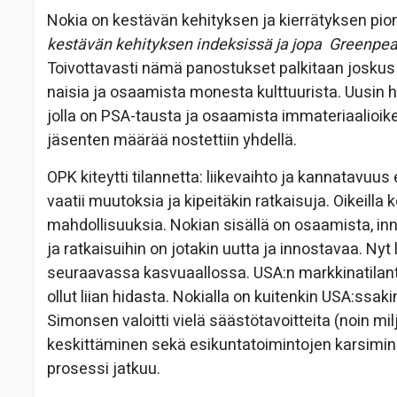
Nokia on kestävän kehityksen ja kierrätyksen pione
kestävän kehityksen indeksissä ja jopa Greenp
Toivottavasti nämä panostukset palkitaan joskus k
naisia ja osaamista monesta kulttuurista. Uusin 
jolla on PSA-tausta ja osaamista immateriaalioike
jäsenten määrää nostettiin yhdellä.
OPK kiteytti tilannetta: liikevaihto ja kannatavuus 
vaatii muutoksia ja kipeitäkin ratkaisuja. Oikeilla
mahdollisuuksia. Nokian sisällä on osaamista, inn
ja ratkaisuihin on jotakin uutta ja innostavaa. Nyt
seuraavassa kasvuaallossa. USA:n markkinatilant
ollut liian hidasta. Nokialla on kuitenkin USA:ssak
Simonsen valoitti vielä säästötavoitteita (noin mi
keskittäminen sekä esikuntatoimintojen karsimine
prosessi jatkuu.