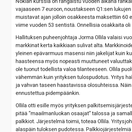
Nokian kurssia on rangaistu vuoden aikana rankal
vajaaseen 7 euroon, noustakseen Q1:sen lukujen 
muistavat ajan jolloin osakkeesta maksettiin 60 e
viime vuoden 53 sentistä. Onnellisia osakkaita oli
Hallituksen puheenjohtaja Jorma Ollila valaisi vuo
markkinat kerta kaikkiaan sulivat alta. Markkinoi
yleinen epävarmuus masensi niin jakelijat kuin k
haasteensa myös nopeasti muuttuneet valuuttakur
ole tuonut todellista valoa tilanteeseen. Ollila pu
vähemmän kuin yrityksen tulospudotus. Yritys ha
ja vahvan taseen haastavissa olosuhteissa. Näin si
ennustettua pidempäänkin.
Ollila otti esille myös yrityksen palkitsemisjärjes
pitää “maailmanluokan osaajat” talossa ja sama
palkkiot. Järjestelmä toimii, toteaa Ollila. Yritys
alaspäin tuloksen pudotessa. Palkkiojärjestelmiä on 