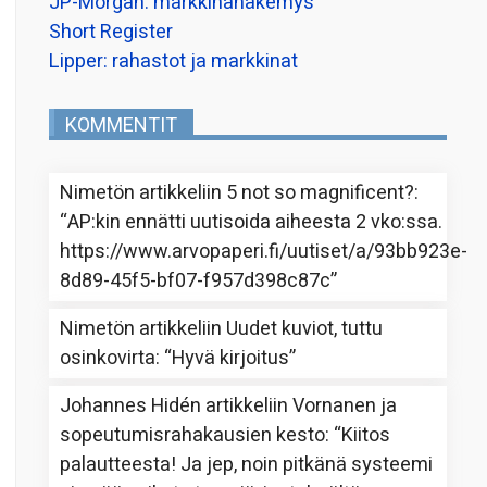
JP-Morgan: markkinanäkemys
Short Register
Lipper: rahastot ja markkinat
KOMMENTIT
Nimetön
artikkeliin
5 not so magnificent?
:
“
AP:kin ennätti uutisoida aiheesta 2 vko:ssa.
https://www.arvopaperi.fi/uutiset/a/93bb923e-
8d89-45f5-bf07-f957d398c87c
”
Nimetön
artikkeliin
Uudet kuviot, tuttu
osinkovirta
: “
Hyvä kirjoitus
”
Johannes Hidén
artikkeliin
Vornanen ja
sopeutumisrahakausien kesto
: “
Kiitos
palautteesta! Ja jep, noin pitkänä systeemi