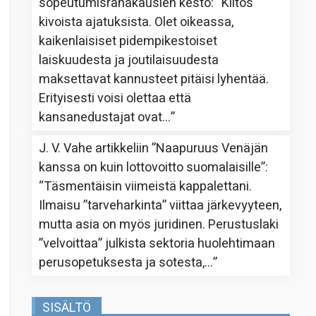
sopeutumisrahakausien kesto
: “
Kiitos
kivoista ajatuksista. Olet oikeassa,
kaikenlaisiset pidempikestoiset
laiskuudesta ja joutilaisuudesta
maksettavat kannusteet pitäisi lyhentää.
Erityisesti voisi olettaa että
kansanedustajat ovat…
”
J. V. Vahe
artikkeliin
”Naapuruus Venäjän
kanssa on kuin lottovoitto suomalaisille”
:
“
Täsmentäisin viimeistä kappalettani.
Ilmaisu ”tarveharkinta” viittaa järkevyyteen,
mutta asia on myös juridinen. Perustuslaki
”velvoittaa” julkista sektoria huolehtimaan
perusopetuksesta ja sotesta,…
”
SISÄLTÖ