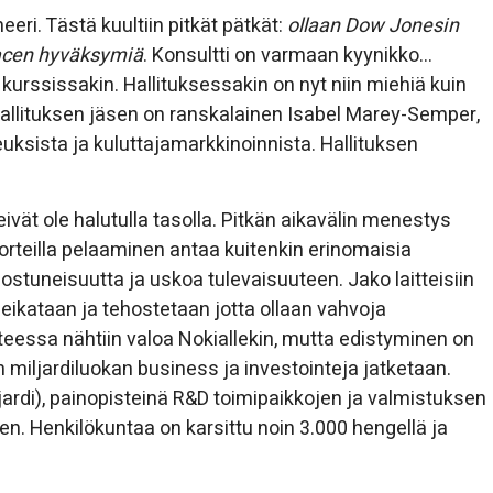
eri. Tästä kuultiin pitkät pätkät:
ollaan Dow Jonesin
eacen hyväksymiä
. Konsultti on varmaan kyynikko…
urssissakin. Hallituksessakin on nyt niin miehiä kuin
hallituksen jäsen on ranskalainen Isabel Marey-Semper,
uksista ja kuluttajamarkkinoinnista. Hallituksen
eivät ole halutulla tasolla. Pitkän aikavälin menestys
 korteilla pelaaminen antaa kuitenkin erinomaisia
ostuneisuutta ja uskoa tulevaisuuteen. Jako laitteisiin
 leikataan ja tehostetaan jotta ollaan vahvoja
eessa nähtiin valoa Nokiallekin, mutta edistyminen on
in miljardiluokan business ja investointeja jatketaan.
ljardi), painopisteinä R&D toimipaikkojen ja valmistuksen
n. Henkilökuntaa on karsittu noin 3.000 hengellä ja