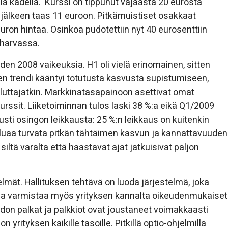
la kädellä. Kurssi on tippunut vajaasta 20 eurosta
jälkeen taas 11 euroon. Pitkämuistiset osakkaat
uron hintaa. Osinkoa pudotettiin nyt 40 eurosenttiin
 harvassa.
den 2008 vaikeuksia. H1 oli vielä erinomainen, sitten
den trendi kääntyi totutusta kasvusta supistumiseen,
uluttajatkin. Markkinatasapainoon asettivat omat
ssit. Liiketoiminnan tulos laski 38 %:a eikä Q1/2009
olusti osingon leikkausta: 25 %:n leikkaus on kuitenkin
luaa turvata pitkän tähtäimen kasvun ja kannattavuuden
ltä varalta että haastavat ajat jatkuisivat paljon
telmät. Hallituksen tehtävä on luoda järjestelmä, joka
lla varmistaa myös yrityksen kannalta oikeudenmukaiset
johdon palkat ja palkkiot ovat joustaneet voimakkaasti
yrityksen kaikille tasoille. Pitkillä optio-ohjelmilla