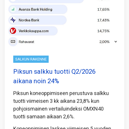
SALKUN RAKENNE
Piksun salkku tuotti Q2/2026
aikana noin 24%
Piksun koneoppimiseen perustuva salkku
tuotti viimeisen 3 kk aikana 23,8% kun
pohjoismainen vertailuindeksi OMXN40
tuotti samaan aikaan 2,6%.
Koneoppiminen laskee viimeisen 5 vuoden