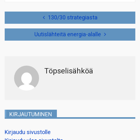
Artikkelien
130/30 strategiasta
selaus
Uutislähteitä energia-alalle
Töpselisähköä
KIRJAUTUMINEN
Kirjaudu sivustolle