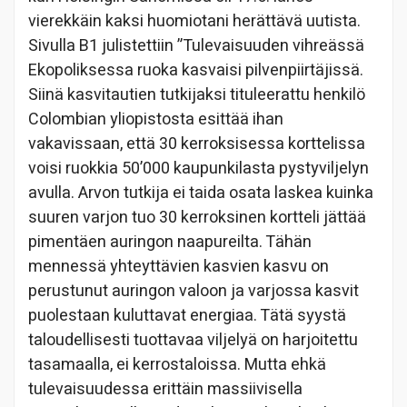
vierekkäin kaksi huomiotani herättävä uutista.
Sivulla B1 julistettiin ”Tulevaisuuden vihreässä
Ekopoliksessa ruoka kasvaisi pilvenpiirtäjissä.
Siinä kasvitautien tutkijaksi tituleerattu henkilö
Colombian yliopistosta esittää ihan
vakavissaan, että 30 kerroksisessa korttelissa
voisi ruokkia 50’000 kaupunkilasta pystyviljelyn
avulla. Arvon tutkija ei taida osata laskea kuinka
suuren varjon tuo 30 kerroksinen kortteli jättää
pimentäen auringon naapureilta. Tähän
mennessä yhteyttävien kasvien kasvu on
perustunut auringon valoon ja varjossa kasvit
puolestaan kuluttavat energiaa. Tätä syystä
taloudellisesti tuottavaa viljelyä on harjoitettu
tasamaalla, ei kerrostaloissa. Mutta ehkä
tulevaisuudessa erittäin massiivisella