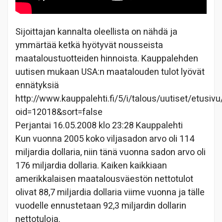
Sijoittajan kannalta oleellista on nähdä ja
ymmärtää ketkä hyötyvät nousseista
maataloustuotteiden hinnoista. Kauppalehden
uutisen mukaan USA:n maatalouden tulot lyövät
ennätyksiä
http://www.kauppalehti.fi/5/i/talous/uutiset/etusivu
oid=12018&sort=false
Perjantai 16.05.2008 klo 23:28 Kauppalehti
Kun vuonna 2005 koko viljasadon arvo oli 114
miljardia dollaria, niin tänä vuonna sadon arvo oli
176 miljardia dollaria. Kaiken kaikkiaan
amerikkalaisen maatalousväestön nettotulot
olivat 88,7 miljardia dollaria viime vuonna ja tälle
vuodelle ennustetaan 92,3 miljardin dollarin
nettotuloja.