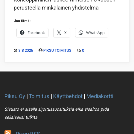
perusteella minkälainen yhdistelmä
Jaa tämä:
Facebook
X
WhatsApp
3.8.2026
PIKSU TOIMITUS
0
Piksu Oy
|
Toimitus
|
Käyttöehdot
|
Mediakortti
Sivusto ei sisällä sijoitussuosituksia eikä sisältöä pidä
sellaiseksi tulkita