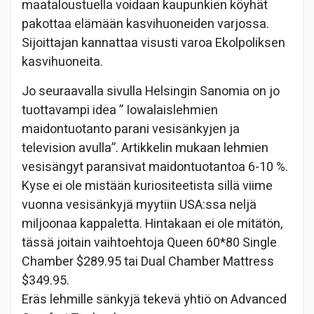
maataloustuella voidaan kaupunkien köyhät
pakottaa elämään kasvihuoneiden varjossa.
Sijoittajan kannattaa visusti varoa Ekolpoliksen
kasvihuoneita.
Jo seuraavalla sivulla Helsingin Sanomia on jo
tuottavampi idea ” Iowalaislehmien
maidontuotanto parani vesisänkyjen ja
television avulla”. Artikkelin mukaan lehmien
vesisängyt paransivat maidontuotantoa 6-10 %.
Kyse ei ole mistään kuriositeetista sillä viime
vuonna vesisänkyjä myytiin USA:ssa neljä
miljoonaa kappaletta. Hintakaan ei ole mitätön,
tässä joitain vaihtoehtoja Queen 60*80 Single
Chamber $289.95 tai Dual Chamber Mattress
$349.95.
Eräs lehmille sänkyjä tekevä yhtiö on Advanced