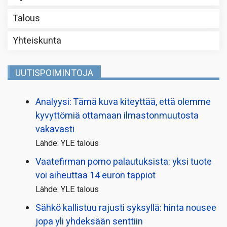
Talous
Yhteiskunta
UUTISPOIMINTOJA
Analyysi: Tämä kuva kiteyttää, että olemme
kyvyttömiä ottamaan ilmaston­muutosta
vakavasti
Lähde: YLE talous
Vaatefirman pomo palautuksista: yksi tuote
voi aiheuttaa 14 euron tappiot
Lähde: YLE talous
Sähkö kallistuu rajusti syksyllä: hinta nousee
jopa yli yhdeksään senttiin