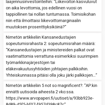
laajennusinvestointeihin
: “
Liikevoiton kasvuluvut
on aika levottomia, jos edellinen vuosi on
tappiollinen tai nollan tuntumassa. Toimisikohan
niin että ilmoittaisi liikevoittomarginaalin
muutoksen prosenttiyksiköinä?
”
Nimetön
artikkeliin
Kansanedustajien
sopeutumisrahasta 2: sopeutumisrahan määrä
:
“
Kansanedustajien ja ministereiden palkat ovat
vaatimattomia verrattuna esimerkiksi suurimpien
työmarkkinajärjestöjen tai
eläkevakuutusyhtiöiden johtajien palkkoihin.
Yhteiskunnassa pitäisi olla joku järki palkkojen…
”
Nimetön
artikkeliin
5 not so magnificent?
: “
AP:kin
ennätti uutisoida aiheesta 2 vko:ssa.
https://www.arvopaperi.fi/uutiset/a/93bb923e-
8d89-45f5-bf07-f957d398c87c
”