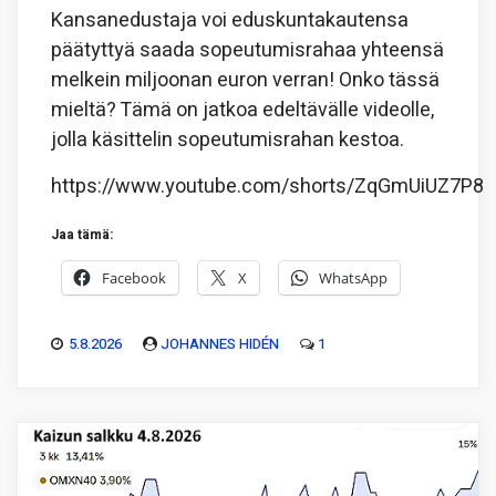
Kansanedustaja voi eduskuntakautensa
päätyttyä saada sopeutumisrahaa yhteensä
melkein miljoonan euron verran! Onko tässä
mieltä? Tämä on jatkoa edeltävälle videolle,
jolla käsittelin sopeutumisrahan kestoa.
https://www.youtube.com/shorts/ZqGmUiUZ7P8
Jaa tämä:
Facebook
X
WhatsApp
5.8.2026
JOHANNES HIDÉN
1