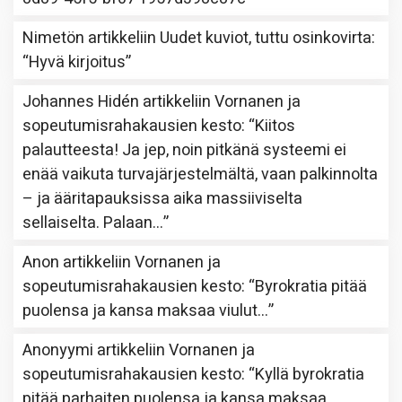
Nimetön
artikkeliin
Uudet kuviot, tuttu osinkovirta
:
“
Hyvä kirjoitus
”
Johannes Hidén
artikkeliin
Vornanen ja
sopeutumisrahakausien kesto
: “
Kiitos
palautteesta! Ja jep, noin pitkänä systeemi ei
enää vaikuta turvajärjestelmältä, vaan palkinnolta
– ja ääritapauksissa aika massiiviselta
sellaiselta. Palaan…
”
Anon
artikkeliin
Vornanen ja
sopeutumisrahakausien kesto
: “
Byrokratia pitää
puolensa ja kansa maksaa viulut…
”
Anonyymi
artikkeliin
Vornanen ja
sopeutumisrahakausien kesto
: “
Kyllä byrokratia
pitää parhaiten puolensa ja kansa maksaa