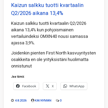
Kaizun salkku tuotti kvartaalin
Q2/2026 aikana 13,4%
Kaizun salkku tuotti kvartaalin Q2/2026
aikana 13,4% kun pohjoismainen
vertailuindeksi OMXN40 nousi samassa
ajassa 3,9%.
Joidenkin pienten First North kasvuyritysten
osakkeita en ole yrityksistäni huolimatta
onnistunut
Jaa tämä:
Facebook
X
WhatsApp
4.8.2026
KAI NYMAN
0