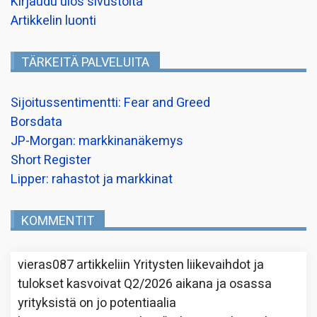
Kirjaudu ulos sivustolta
Artikkelin luonti
TÄRKEITÄ PALVELUITA
Sijoitussentimentti: Fear and Greed
Borsdata
JP-Morgan: markkinanäkemys
Short Register
Lipper: rahastot ja markkinat
KOMMENTIT
vieras087
artikkeliin
Yritysten liikevaihdot ja
tulokset kasvoivat Q2/2026 aikana ja osassa
yrityksistä on jo potentiaalia