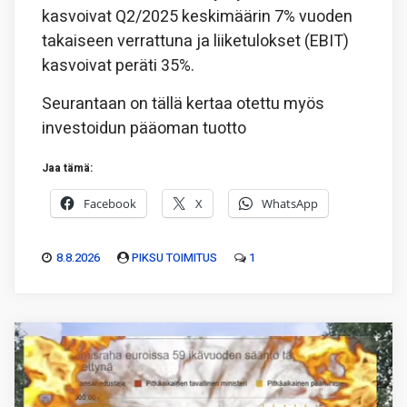
kasvoivat Q2/2025 keskimäärin 7% vuoden
takaiseen verrattuna ja liiketulokset (EBIT)
kasvoivat peräti 35%.
Seurantaan on tällä kertaa otettu myös
investoidun pääoman tuotto
Jaa tämä:
Facebook
X
WhatsApp
8.8.2026
PIKSU TOIMITUS
1