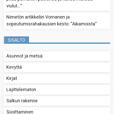
viulut…
”
Nimetön
artikkeliin
Vornanen ja
sopeutumisrahakausien kesto
: “
Aikamoista
”
SISÄLTÖ
Asunnot ja metsä
Kevyttä
Kirjat
Lajittelematon
Salkun rakenne
Sijoittaminen