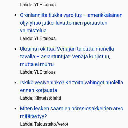
Lähde: YLE talous
Grönlannilta tiukka varoitus – amerikkalainen
öljy-yhtiö jatkoi luvattomien porausten
valmistelua
Lähde: YLE talous
Ukraina rökittää Venäjän taloutta monella
tavalla – asiantuntijat: Venäjä kurjistuu,
mutta ei murru
Lähde: YLE talous
Iskikö vesivahinko? Kartoita vahingot huolella
ennen korjausta
Lähde: Kiinteistölehti
Miten lesken saamien pörssi­osakkeiden arvo
määräytyy?
Lähde: Taloustaito/verot