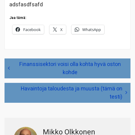
adsfasdfsafd
Jaa tämä:
Facebook
X
WhatsApp
Artikkelien
Finanssisektori voisi olla kohta hyvä oston
selaus
kohde
Havaintoja taloudesta ja muusta (tämä on
testi)
Mikko Olkkonen