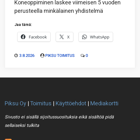
Koneoppiminen laskee viimeisen 5 vuoden
perusteella minkälainen yhdistelmä
Jaa tämä:
Facebook
X
WhatsApp
3.8.2026
PIKSU TOIMITUS
0
Piksu Oy
|
Toimitus
|
Käyttöehdot
|
Mediakortti
Sivusto ei sisällä sijoitussuosituksia eikä sisältöä pidä
sellaiseksi tulkita