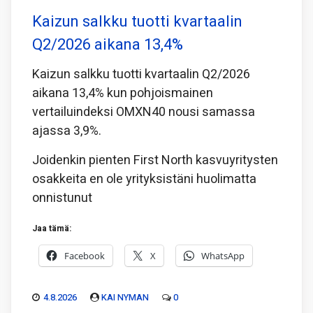
Kaizun salkku tuotti kvartaalin
Q2/2026 aikana 13,4%
Kaizun salkku tuotti kvartaalin Q2/2026
aikana 13,4% kun pohjoismainen
vertailuindeksi OMXN40 nousi samassa
ajassa 3,9%.
Joidenkin pienten First North kasvuyritysten
osakkeita en ole yrityksistäni huolimatta
onnistunut
Jaa tämä:
Facebook
X
WhatsApp
4.8.2026
KAI NYMAN
0