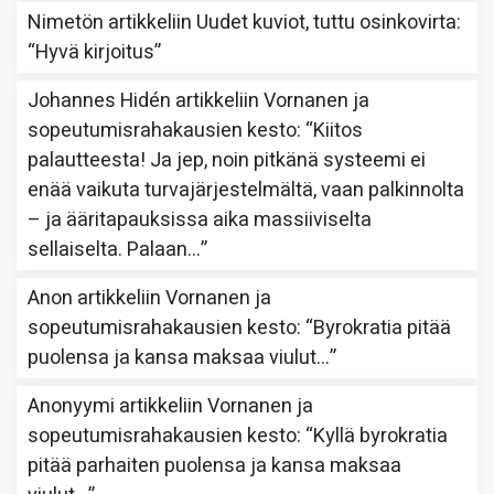
Nimetön
artikkeliin
Uudet kuviot, tuttu osinkovirta
:
“
Hyvä kirjoitus
”
Johannes Hidén
artikkeliin
Vornanen ja
sopeutumisrahakausien kesto
: “
Kiitos
palautteesta! Ja jep, noin pitkänä systeemi ei
enää vaikuta turvajärjestelmältä, vaan palkinnolta
– ja ääritapauksissa aika massiiviselta
sellaiselta. Palaan…
”
Anon
artikkeliin
Vornanen ja
sopeutumisrahakausien kesto
: “
Byrokratia pitää
puolensa ja kansa maksaa viulut…
”
Anonyymi
artikkeliin
Vornanen ja
sopeutumisrahakausien kesto
: “
Kyllä byrokratia
pitää parhaiten puolensa ja kansa maksaa