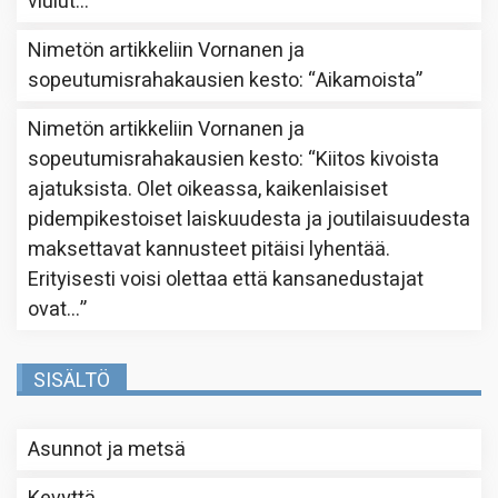
viulut…
”
Nimetön
artikkeliin
Vornanen ja
sopeutumisrahakausien kesto
: “
Aikamoista
”
Nimetön
artikkeliin
Vornanen ja
sopeutumisrahakausien kesto
: “
Kiitos kivoista
ajatuksista. Olet oikeassa, kaikenlaisiset
pidempikestoiset laiskuudesta ja joutilaisuudesta
maksettavat kannusteet pitäisi lyhentää.
Erityisesti voisi olettaa että kansanedustajat
ovat…
”
SISÄLTÖ
Asunnot ja metsä