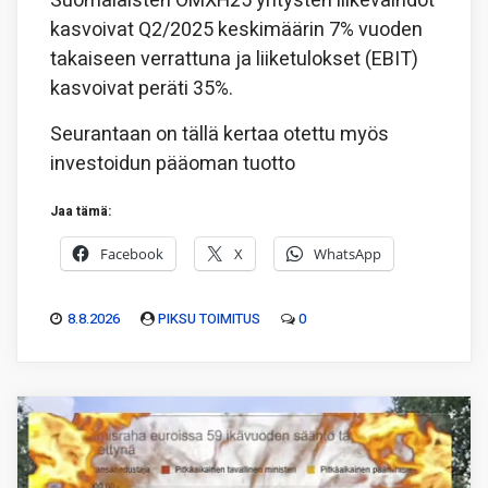
Suomalaisten OMXH25 yritysten liikevaihdot
kasvoivat Q2/2025 keskimäärin 7% vuoden
takaiseen verrattuna ja liiketulokset (EBIT)
kasvoivat peräti 35%.
Seurantaan on tällä kertaa otettu myös
investoidun pääoman tuotto
Jaa tämä:
Facebook
X
WhatsApp
8.8.2026
PIKSU TOIMITUS
0