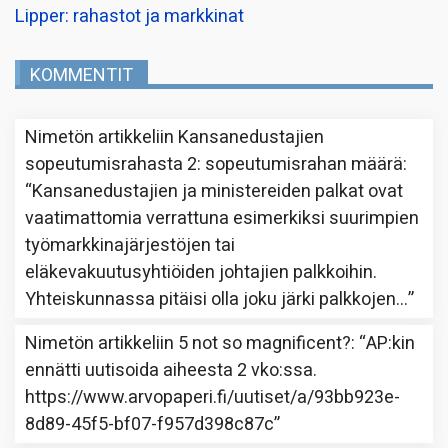
Lipper: rahastot ja markkinat
KOMMENTIT
Nimetön
artikkeliin
Kansanedustajien
sopeutumisrahasta 2: sopeutumisrahan määrä
:
“
Kansanedustajien ja ministereiden palkat ovat
vaatimattomia verrattuna esimerkiksi suurimpien
työmarkkinajärjestöjen tai
eläkevakuutusyhtiöiden johtajien palkkoihin.
Yhteiskunnassa pitäisi olla joku järki palkkojen…
”
Nimetön
artikkeliin
5 not so magnificent?
: “
AP:kin
ennätti uutisoida aiheesta 2 vko:ssa.
https://www.arvopaperi.fi/uutiset/a/93bb923e-
8d89-45f5-bf07-f957d398c87c
”