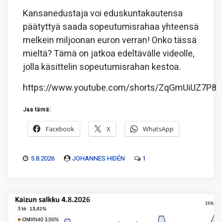
Kansanedustaja voi eduskuntakautensa
päätyttyä saada sopeutumisrahaa yhteensä
melkein miljoonan euron verran! Onko tässä
mieltä? Tämä on jatkoa edeltävälle videolle,
jolla käsittelin sopeutumisrahan kestoa.
https://www.youtube.com/shorts/ZqGmUiUZ7P8
Jaa tämä:
Facebook
X
WhatsApp
5.8.2026
JOHANNES HIDÉN
1