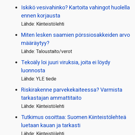
Iskikö vesivahinko? Kartoita vahingot huolella
ennen korjausta
Lähde: Kiinteistölehti
Miten lesken saamien pörssi­osakkeiden arvo
määräytyy?
Lähde: Taloustaito/verot
Tekoäly loi juuri viruksia, joita ei löydy
luonnosta
Lähde: YLE tiede
Riskirakenne parvekekaiteessa? Varmista
tarkastajan ammattitaito
Lähde: Kiinteistölehti
Tutkimus osoittaa: Suomen Kiinteistölehteä
luetaan kauan ja tarkasti
Lähde: Kiinteistölehti