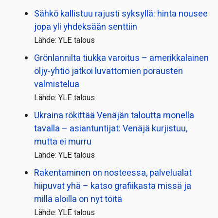
Sähkö kallistuu rajusti syksyllä: hinta nousee
jopa yli yhdeksään senttiin
Lähde: YLE talous
Grönlannilta tiukka varoitus – amerikkalainen
öljy-yhtiö jatkoi luvattomien porausten
valmistelua
Lähde: YLE talous
Ukraina rökittää Venäjän taloutta monella
tavalla – asiantuntijat: Venäjä kurjistuu,
mutta ei murru
Lähde: YLE talous
Rakentaminen on nosteessa, palvelualat
hiipuvat yhä – katso grafiikasta missä ja
millä aloilla on nyt töitä
Lähde: YLE talous