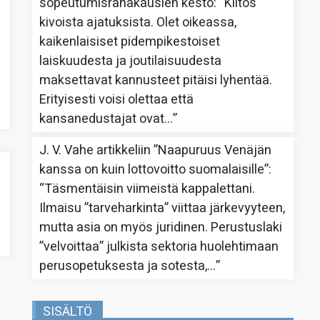
sopeutumisrahakausien kesto
: “
Kiitos
kivoista ajatuksista. Olet oikeassa,
kaikenlaisiset pidempikestoiset
laiskuudesta ja joutilaisuudesta
maksettavat kannusteet pitäisi lyhentää.
Erityisesti voisi olettaa että
kansanedustajat ovat…
”
J. V. Vahe
artikkeliin
”Naapuruus Venäjän
kanssa on kuin lottovoitto suomalaisille”
:
“
Täsmentäisin viimeistä kappalettani.
Ilmaisu ”tarveharkinta” viittaa järkevyyteen,
mutta asia on myös juridinen. Perustuslaki
”velvoittaa” julkista sektoria huolehtimaan
perusopetuksesta ja sotesta,…
”
SISÄLTÖ