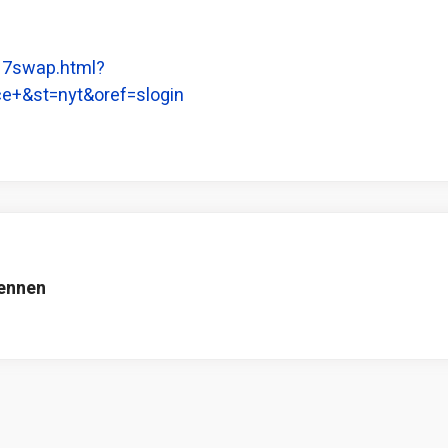
17swap.html?
e+&st=nyt&oref=slogin
 ennen