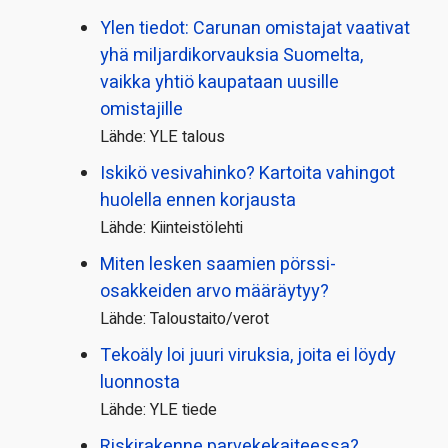
Ylen tiedot: Carunan omistajat vaativat
yhä miljardi­korvauksia Suomelta,
vaikka yhtiö kaupataan uusille
omistajille
Lähde: YLE talous
Iskikö vesivahinko? Kartoita vahingot
huolella ennen korjausta
Lähde: Kiinteistölehti
Miten lesken saamien pörssi­
osakkeiden arvo määräytyy?
Lähde: Taloustaito/verot
Tekoäly loi juuri viruksia, joita ei löydy
luonnosta
Lähde: YLE tiede
Riskirakenne parvekekaiteessa?