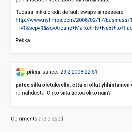
Tuossa linkki credit default swaps aiheeseen:
http://www.nytimes.com/2008/02/17/business/
_r=1&scp=1&sq=Arcane+Market+Is+Next+to+Fac
Pekka
piksu
sanoo:
23.2.2008 22:51
pätee sillä oletuksella, että ei ollut ylihintainen
romahdusta. Onko siitä tietoa oliko näin?
Comments are closed.