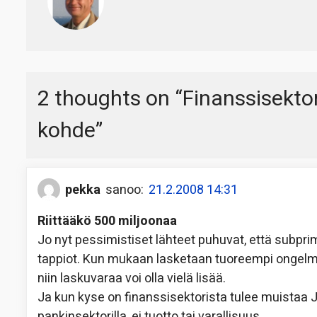
2 thoughts on “
Finanssisektor
kohde
”
pekka
sanoo:
21.2.2008 14:31
Riittääkö 500 miljoonaa
Jo nyt pessimistiset lähteet puhuvat, että subpri
tappiot. Kun mukaan lasketaan tuoreempi ongelma
niin laskuvaraa voi olla vielä lisää.
Ja kun kyse on finanssisektorista tulee muistaa 
pankinsektorilla, ei tuotto tai varallisuus.