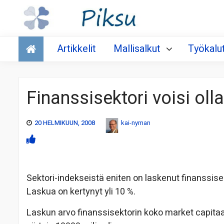
Talous
Artikkelit
Mallisalkut
Työkalu
Finanssisektori voisi ol
20 HELMIKUUN, 2008
kai-nyman
Sektori-indekseistä eniten on laskenut finanssisek
Laskua on kertynyt yli 10 %.
Laskun arvo finanssisektorin koko market capita