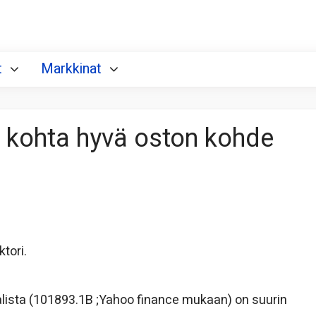
t
Markkinat
la kohta hyvä oston kohde
tori.
alista (101893.1B ;Yahoo finance mukaan) on suurin