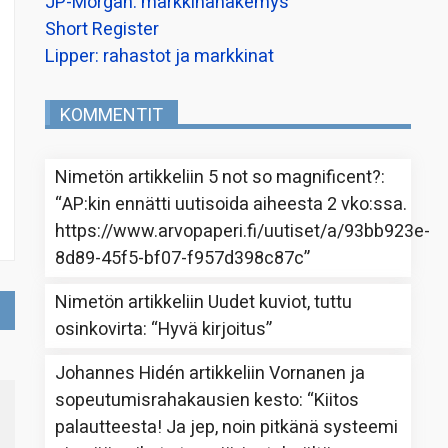
JP-Morgan: markkinanäkemys
Short Register
Lipper: rahastot ja markkinat
KOMMENTIT
Nimetön
artikkeliin
5 not so magnificent?
:
“
AP:kin ennätti uutisoida aiheesta 2 vko:ssa.
https://www.arvopaperi.fi/uutiset/a/93bb923e-
8d89-45f5-bf07-f957d398c87c
”
Nimetön
artikkeliin
Uudet kuviot, tuttu
osinkovirta
: “
Hyvä kirjoitus
”
Johannes Hidén
artikkeliin
Vornanen ja
sopeutumisrahakausien kesto
: “
Kiitos
palautteesta! Ja jep, noin pitkänä systeemi