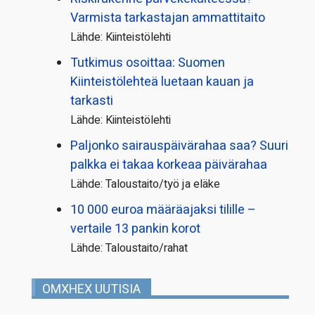
Varmista tarkastajan ammattitaito
Lähde: Kiinteistölehti
Tutkimus osoittaa: Suomen
Kiinteistölehteä luetaan kauan ja
tarkasti
Lähde: Kiinteistölehti
Paljonko sairauspäivä­rahaa saa? Suuri
palkka ei takaa korkeaa päivärahaa
Lähde: Taloustaito/työ ja eläke
10 000 euroa määräajaksi tilille –
vertaile 13 pankin korot
Lähde: Taloustaito/rahat
OMXHEX UUTISIA