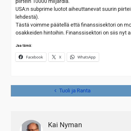
piirtein 10000 miljardia.
USA:n subprime luotot aiheuttanevat suurin piirtei
lehdestä).
Tästä voimme päätellä että finanssisektori on m
osakkeiden hintoihin. Finanssisektori on siis nyt
Jaa tämä:
Facebook
X
WhatsApp
Artikkelien
Tuoli ja Ranta
selaus
Kai Nyman