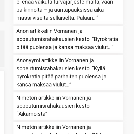
ei enää vaikuta turvajärjestelmältä, vaan
palkinnolta – ja ääritapauksissa aika
massiiviselta sellaiselta. Palaan…
”
Anon
artikkeliin
Vornanen ja
sopeutumisrahakausien kesto
: “
Byrokratia
pitää puolensa ja kansa maksaa viulut…
”
Anonyymi
artikkeliin
Vornanen ja
sopeutumisrahakausien kesto
: “
Kyllä
byrokratia pitää parhaiten puolensa ja
kansa maksaa viulut…
”
Nimetön
artikkeliin
Vornanen ja
sopeutumisrahakausien kesto
:
“
Aikamoista
”
Nimetön
artikkeliin
Vornanen ja