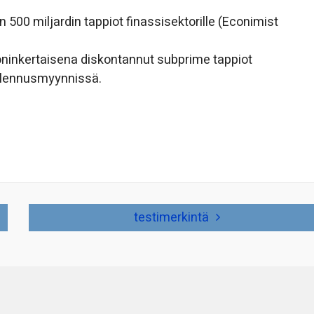
n 500 miljardin tappiot finassisektorille (Econimist
oninkertaisena diskontannut subprime tappiot
 alennusmyynnissä.
testimerkintä