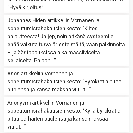
“
Hyvä kirjoitus
”
Johannes Hidén
artikkeliin
Vornanen ja
sopeutumisrahakausien kesto
: “
Kiitos
palautteesta! Ja jep, noin pitkänä systeemi ei
enää vaikuta turvajärjestelmältä, vaan palkinnolta
– ja ääritapauksissa aika massiiviselta
sellaiselta. Palaan…
”
Anon
artikkeliin
Vornanen ja
sopeutumisrahakausien kesto
: “
Byrokratia pitää
puolensa ja kansa maksaa viulut…
”
Anonyymi
artikkeliin
Vornanen ja
sopeutumisrahakausien kesto
: “
Kyllä byrokratia
pitää parhaiten puolensa ja kansa maksaa
viulut…
”