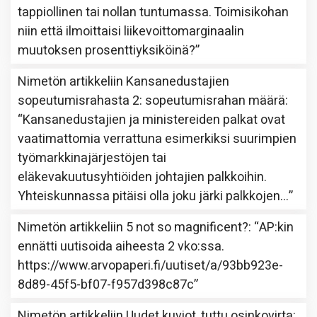
tappiollinen tai nollan tuntumassa. Toimisikohan
niin että ilmoittaisi liikevoittomarginaalin
muutoksen prosenttiyksiköinä?
”
Nimetön
artikkeliin
Kansanedustajien
sopeutumisrahasta 2: sopeutumisrahan määrä
:
“
Kansanedustajien ja ministereiden palkat ovat
vaatimattomia verrattuna esimerkiksi suurimpien
työmarkkinajärjestöjen tai
eläkevakuutusyhtiöiden johtajien palkkoihin.
Yhteiskunnassa pitäisi olla joku järki palkkojen…
”
Nimetön
artikkeliin
5 not so magnificent?
: “
AP:kin
ennätti uutisoida aiheesta 2 vko:ssa.
https://www.arvopaperi.fi/uutiset/a/93bb923e-
8d89-45f5-bf07-f957d398c87c
”
Nimetön
artikkeliin
Uudet kuviot, tuttu osinkovirta
: