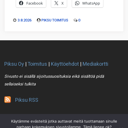
Facebook
X
WhatsApp
3.8.2026
PIKSU TOIMITUS
0
Piksu Oy
|
Toimitus
|
Käyttöehdot
|
Mediakortti
Sivusto ei sisällä sijoitussuosituksia eikä sisältöä pidä
sellaiseksi tulkita
Piksu RSS
Käytämme evästeitä jotka auttavat meitä tuottamaan sinulle
parhaan kokemuksen sivustollamme. Tämä lienee ok?