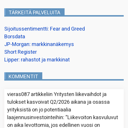
TÄRKEITÄ PALVELUITA
Sijoitussentimentti: Fear and Greed
Borsdata
JP-Morgan: markkinanäkemys
Short Register
Lipper: rahastot ja markkinat
KOMMENTIT
vieras087
artikkeliin
Yritysten liikevaihdot ja
tulokset kasvoivat Q2/2026 aikana ja osassa
yrityksistä on jo potentiaalia
laajennusinvestointeihin
: “
Liikevoiton kasvuluvut
on aika levottomia, jos edellinen vuosi on