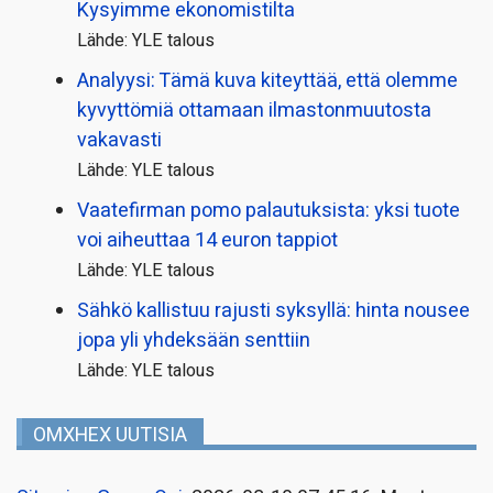
Kysyimme ekonomistilta
Lähde: YLE talous
Analyysi: Tämä kuva kiteyttää, että olemme
kyvyttömiä ottamaan ilmaston­muutosta
vakavasti
Lähde: YLE talous
Vaatefirman pomo palautuksista: yksi tuote
voi aiheuttaa 14 euron tappiot
Lähde: YLE talous
Sähkö kallistuu rajusti syksyllä: hinta nousee
jopa yli yhdeksään senttiin
Lähde: YLE talous
OMXHEX UUTISIA