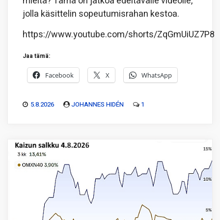
mieltä? Tämä on jatkoa edeltävälle videolle,
jolla käsittelin sopeutumisrahan kestoa.
https://www.youtube.com/shorts/ZqGmUiUZ7P8
Jaa tämä:
Facebook
X
WhatsApp
5.8.2026
JOHANNES HIDÉN
1