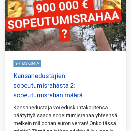
YHTEISKUNTA
Kansanedustajien
sopeutumisrahasta 2:
sopeutumisrahan määrä
Kansanedustaja voi eduskuntakautensa
päätyttyä saada sopeutumisrahaa yhteensä
melkein miljoonan euron verran! Onko tässä