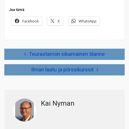
Jaa tämä:
Facebook
X
WhatsApp
Artikkelien
Teurastamon sikamainen tilanne
selaus
Ilman laatu ja pörssikurssit
Kai Nyman