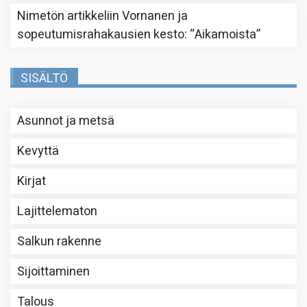
Nimetön
artikkeliin
Vornanen ja
sopeutumisrahakausien kesto
: “
Aikamoista
”
SISÄLTÖ
Asunnot ja metsä
Kevyttä
Kirjat
Lajittelematon
Salkun rakenne
Sijoittaminen
Talous