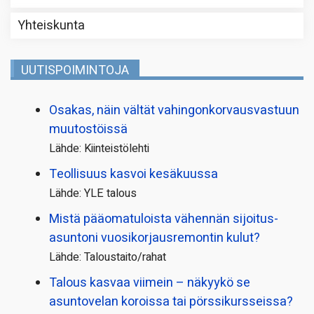
Yhteiskunta
UUTISPOIMINTOJA
Osakas, näin vältät vahingonkorvausvastuun
muutostöissä
Lähde: Kiinteistölehti
Teollisuus kasvoi kesäkuussa
Lähde: YLE talous
Mistä pääoma­tuloista vähennän sijoitus­
asuntoni vuosikorjaus­remontin kulut?
Lähde: Taloustaito/rahat
Talous kasvaa viimein – näkyykö se
asuntovelan koroissa tai pörssi­kursseissa?