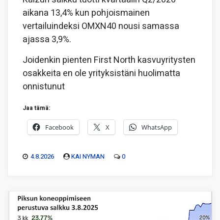
aikana 13,4% kun pohjoismainen
vertailuindeksi OMXN40 nousi samassa
ajassa 3,9%.
Joidenkin pienten First North kasvuyritysten
osakkeita en ole yrityksistäni huolimatta
onnistunut
Jaa tämä:
Facebook
X
WhatsApp
4.8.2026
KAI NYMAN
0