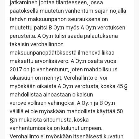
jatkaminen johtaa tilanteeseen, jossa
päätöksellä muutetun vanhentumisajan nojalla
tehdyn maksuunpanon seurauksena on
muutettu paitsi B Oy:n myös A Oy:n verotuksen
perusteita. A Oy:n tulisi saada palautuksena
takaisin verohallinnon
maksuunpanopäätöksestä ilmenevä liikaa
maksettu arvonlisävero. A Oy:n osalta vuosi
2017 on jo vanhentunut, joten mahdollisuus
oikaisuun on mennyt. Verohallinto ei voi
myöskään oikaista A Oy:n verotusta, koska 45 §
mahdollistaa ainoastaan oikaisun
verovelvollisen vahingoksi. A Oy:n ja B Oy:n
välillä ei ole myöskään mahdollista käyttää 50
§:n mukaista sitoumusta, koska
vanhentumisaika on kulunut umpeen.
Verohallinto ei myöskään itsenäisesti kuvatun