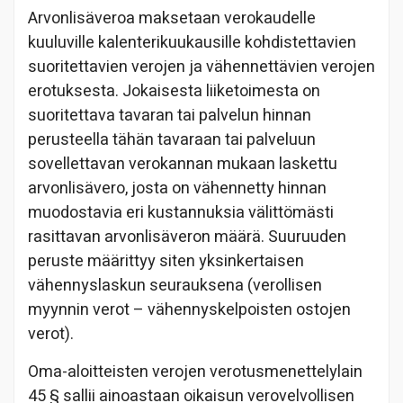
Arvonlisäveroa maksetaan verokaudelle
kuuluville kalenterikuukausille kohdistettavien
suoritettavien verojen ja vähennettävien verojen
erotuksesta. Jokaisesta liiketoimesta on
suoritettava tavaran tai palvelun hinnan
perusteella tähän tavaraan tai palveluun
sovellettavan verokannan mukaan laskettu
arvonlisävero, josta on vähennetty hinnan
muodostavia eri kustannuksia välittömästi
rasittavan arvonlisäveron määrä. Suuruuden
peruste määrittyy siten yksinkertaisen
vähennyslaskun seurauksena (verollisen
myynnin verot – vähennyskelpoisten ostojen
verot).
Oma-aloitteisten verojen verotusmenettelylain
45 § sallii ainoastaan oikaisun verovelvollisen