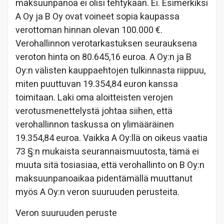
maksuunpanoa ei olisi tehtykään. Ei. Esimerkiksi
A Oy ja B Oy ovat voineet sopia kaupassa
verottoman hinnan olevan 100.000 €.
Verohallinnon verotarkastuksen seurauksena
veroton hinta on 80.645,16 euroa. A Oy:n ja B
Oy:n välisten kauppaehtojen tulkinnasta riippuu,
miten puuttuvan 19.354,84 euron kanssa
toimitaan. Laki oma aloitteisten verojen
verotusmenettelystä johtaa siihen, että
verohallinnon taskussa on ylimääräinen
19.354,84 euroa. Vaikka A Oy:llä on oikeus vaatia
73 §:n mukaista seurannaismuutosta, tämä ei
muuta sitä tosiasiaa, että verohallinto on B Oy:n
maksuunpanoaikaa pidentämällä muuttanut
myös A Oy:n veron suuruuden perusteita.
Veron suuruuden peruste