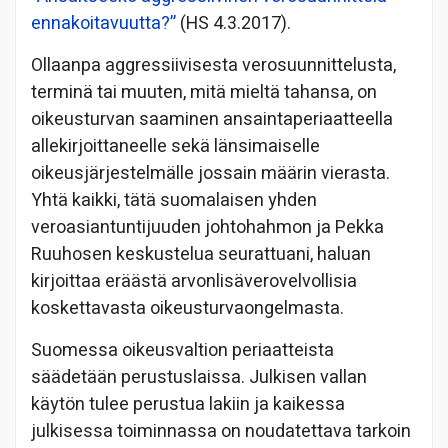
ennakoitavuutta?”
(HS 4.3.2017).
Ollaanpa aggressiivisesta verosuunnittelusta,
terminä tai muuten, mitä mieltä tahansa, on
oikeusturvan saaminen ansaintaperiaatteella
allekirjoittaneelle sekä länsimaiselle
oikeusjärjestelmälle jossain määrin vierasta.
Yhtä kaikki, tätä suomalaisen yhden
veroasiantuntijuuden johtohahmon ja Pekka
Ruuhosen keskustelua seurattuani, haluan
kirjoittaa eräästä arvonlisäverovelvollisia
koskettavasta oikeusturvaongelmasta.
Suomessa oikeusvaltion periaatteista
säädetään perustuslaissa. Julkisen vallan
käytön tulee perustua lakiin ja kaikessa
julkisessa toiminnassa on noudatettava tarkoin