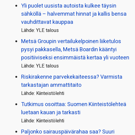
Yli puolet uusista autoista kulkee täysin
sähköllä – halvemmat hinnat ja kallis bensa
vauhdittavat kauppaa
Lähde: YLE talous
Metsä Groupin vertailu­kelpoinen liiketulos
pysyi pakkasella, Metsä Boardin kääntyi
positiiviseksi ensimmäistä kertaa yli vuoteen
Lähde: YLE talous
Riskirakenne parvekekaiteessa? Varmista
tarkastajan ammattitaito
Lähde: Kiinteistölehti
Tutkimus osoittaa: Suomen Kiinteistölehteä
luetaan kauan ja tarkasti
Lähde: Kiinteistölehti
Paljonko sairauspäivä­rahaa saa? Suuri