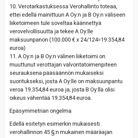
10. Verotarkastuksessa Verohallinto toteaa,
ettei edellä mainittuun A Oy:n ja B Oy:n väliseen
liiketoimeen tule soveltaa käännettyä
verovelvollisuutta ja tekee A Oy:lle
maksuunpanon (100.000 € x 24/124=19.354,84
euroa)
11. A Oy:n ja B Oy:n välinen liiketoimi on
muuttunut verottajan valvontatoimenpiteen
seurauksena pääsäännön mukaiseksi
suoritukseksi, josta A Oy:lle on maksuunpantu
veroa 19.354,84 euroa ja, josta B Oy:llä olisi
oikeus vähentää 19.354,84 euroa.
Epäsymmetrian ongelma
Edellä esitetyn esimerkin mukaisesti
verohallinnon 45 §:n mukainen määräajan