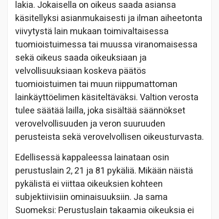
lakia. Jokaisella on oikeus saada asiansa
käsitellyksi asianmukaisesti ja ilman aiheetonta
viivytystä lain mukaan toimivaltaisessa
tuomioistuimessa tai muussa viranomaisessa
sekä oikeus saada oikeuksiaan ja
velvollisuuksiaan koskeva päätös
tuomioistuimen tai muun riippumattoman
lainkäyttöelimen käsiteltäväksi. Valtion verosta
tulee säätää lailla, joka sisältää säännökset
verovelvollisuuden ja veron suuruuden
perusteista sekä verovelvollisen oikeusturvasta.
Edellisessä kappaleessa lainataan osin
perustuslain 2, 21 ja 81 pykäliä. Mikään näistä
pykälistä ei viittaa oikeuksien kohteen
subjektiivisiin ominaisuuksiin. Ja sama
Suomeksi: Perustuslain takaamia oikeuksia ei