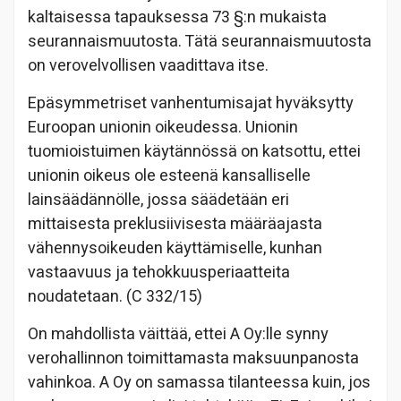
kaltaisessa tapauksessa 73 §:n mukaista
seurannaismuutosta. Tätä seurannaismuutosta
on verovelvollisen vaadittava itse.
Epäsymmetriset vanhentumisajat hyväksytty
Euroopan unionin oikeudessa. Unionin
tuomioistuimen käytännössä on katsottu, ettei
unionin oikeus ole esteenä kansalliselle
lainsäädännölle, jossa säädetään eri
mittaisesta preklusiivisesta määräajasta
vähennysoikeuden käyttämiselle, kunhan
vastaavuus ja tehokkuusperiaatteita
noudatetaan. (C 332/15)
On mahdollista väittää, ettei A Oy:lle synny
verohallinnon toimittamasta maksuunpanosta
vahinkoa. A Oy on samassa tilanteessa kuin, jos