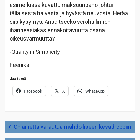
esimerkissä kuvattu maksuunpano johtui
tällaisesta halvasta ja hyvästä neuvosta. Herää
siis kysymys: Ansaitseeko verohallinnon
ihanneasiakas ennakoitavuutta osana
oikeusvarmuutta?
-Quality in Simplicity
Feeniks
Jaa tämä:
Facebook
X
WhatsApp
Artikkelien
On aihetta varautua mahdolliseen kesädroppiin
selaus