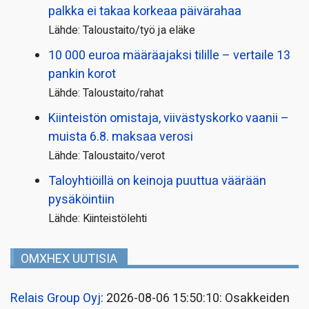
palkka ei takaa korkeaa päivärahaa
Lähde: Taloustaito/työ ja eläke
10 000 euroa määräajaksi tilille – vertaile 13
pankin korot
Lähde: Taloustaito/rahat
Kiinteistön omistaja, viivästyskorko vaanii –
muista 6.8. maksaa verosi
Lähde: Taloustaito/verot
Taloyhtiöillä on keinoja puuttua väärään
pysäköintiin
Lähde: Kiinteistölehti
OMXHEX UUTISIA
Relais Group Oyj
: 2026-08-06 15:50:10: Osakkeiden