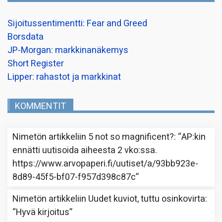
Sijoitussentimentti: Fear and Greed
Borsdata
JP-Morgan: markkinanäkemys
Short Register
Lipper: rahastot ja markkinat
KOMMENTIT
Nimetön
artikkeliin
5 not so magnificent?
: “
AP:kin
ennätti uutisoida aiheesta 2 vko:ssa.
https://www.arvopaperi.fi/uutiset/a/93bb923e-
8d89-45f5-bf07-f957d398c87c
”
Nimetön
artikkeliin
Uudet kuviot, tuttu osinkovirta
:
“
Hyvä kirjoitus
”