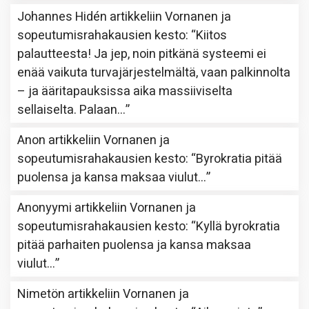
Johannes Hidén
artikkeliin
Vornanen ja
sopeutumisrahakausien kesto
: “
Kiitos
palautteesta! Ja jep, noin pitkänä systeemi ei
enää vaikuta turvajärjestelmältä, vaan palkinnolta
– ja ääritapauksissa aika massiiviselta
sellaiselta. Palaan…
”
Anon
artikkeliin
Vornanen ja
sopeutumisrahakausien kesto
: “
Byrokratia pitää
puolensa ja kansa maksaa viulut…
”
Anonyymi
artikkeliin
Vornanen ja
sopeutumisrahakausien kesto
: “
Kyllä byrokratia
pitää parhaiten puolensa ja kansa maksaa
viulut…
”
Nimetön
artikkeliin
Vornanen ja