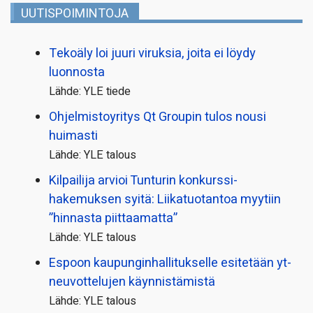
UUTISPOIMINTOJA
Tekoäly loi juuri viruksia, joita ei löydy
luonnosta
Lähde: YLE tiede
Ohjelmistoyritys Qt Groupin tulos nousi
huimasti
Lähde: YLE talous
Kilpailija arvioi Tunturin konkurssi­
hakemuksen syitä: Liikatuotantoa myytiin
”hinnasta piittaamatta”
Lähde: YLE talous
Espoon kaupungin­hallitukselle esitetään yt-
neuvottelujen käynnistämistä
Lähde: YLE talous