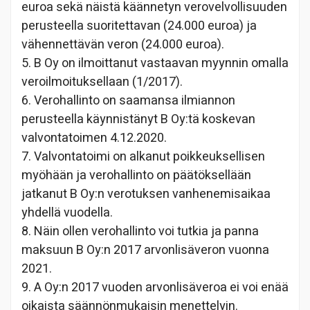
euroa sekä näistä käännetyn verovelvollisuuden
perusteella suoritettavan (24.000 euroa) ja
vähennettävän veron (24.000 euroa).
5. B Oy on ilmoittanut vastaavan myynnin omalla
veroilmoituksellaan (1/2017).
6. Verohallinto on saamansa ilmiannon
perusteella käynnistänyt B Oy:tä koskevan
valvontatoimen 4.12.2020.
7. Valvontatoimi on alkanut poikkeuksellisen
myöhään ja verohallinto on päätöksellään
jatkanut B Oy:n verotuksen vanhenemisaikaa
yhdellä vuodella.
8. Näin ollen verohallinto voi tutkia ja panna
maksuun B Oy:n 2017 arvonlisäveron vuonna
2021.
9. A Oy:n 2017 vuoden arvonlisäveroa ei voi enää
oikaista säännönmukaisin menettelyin.