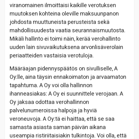
viranomainen ilmoittaisi kaikille verotuksen
muutoksen kohteina oleville maksuunpanon
johdosta muuttuneista perusteista sekä
mahdollisuudesta vaatia seurannaismuutosta.
Mikäli hallinto ei toimi näin, kerää verohallinto
uuden lain sivuvaikutuksena arvonlisäverolain
periaatteiden vastaisia verotuloja.
Määräajan pidennyspäätös on sivulliselle, A
Oy:lle, aina täysin ennakoimaton ja arvaamaton
tapahtuma. A Oy voi olla hallinnon
ihanneasiakas: A Oy ei suunnittele verojaan. A
Oy jaksaa odottaa verohallinnon
palvelunumeroissa halpoja ja hyviä
veroneuvoja. A Oy:tä ei haittaa, että se saa
samasta asiasta saman päivän aikana
useampia ristiriitaisiakin tulkintoja. Voi olla, että