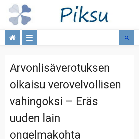
Talous
Arvonlisäverotuksen
oikaisu verovelvollisen
vahingoksi – Eräs
uuden lain
ongelmakohta