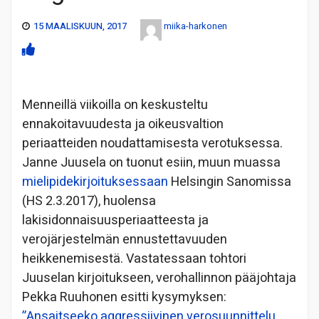
15 MAALISKUUN, 2017
miika-harkonen
Menneillä viikoilla on keskusteltu
ennakoitavuudesta ja oikeusvaltion
periaatteiden noudattamisesta verotuksessa.
Janne Juusela on tuonut esiin, muun muassa
mielipidekirjoituksessaan
Helsingin Sanomissa
(HS 2.3.2017), huolensa
lakisidonnaisuusperiaatteesta ja
verojärjestelmän ennustettavuuden
heikkenemisestä. Vastatessaan tohtori
Juuselan kirjoitukseen, verohallinnon pääjohtaja
Pekka Ruuhonen esitti kysymyksen:
”Ansaitseeko aggressiivinen verosuunnittelu