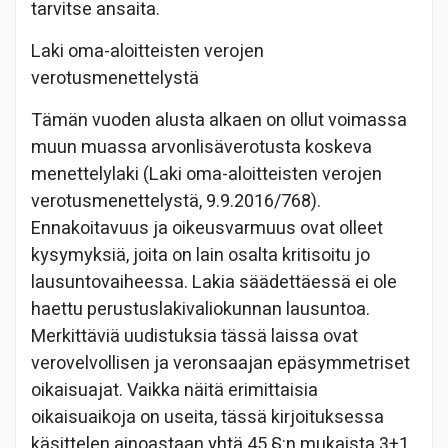
tarvitse ansaita.
Laki oma-aloitteisten verojen
verotusmenettelystä
Tämän vuoden alusta alkaen on ollut voimassa
muun muassa arvonlisäverotusta koskeva
menettelylaki (Laki oma-aloitteisten verojen
verotusmenettelystä, 9.9.2016/768).
Ennakoitavuus ja oikeusvarmuus ovat olleet
kysymyksiä, joita on lain osalta kritisoitu jo
lausuntovaiheessa. Lakia säädettäessä ei ole
haettu perustuslakivaliokunnan lausuntoa.
Merkittäviä uudistuksia tässä laissa ovat
verovelvollisen ja veronsaajan epäsymmetriset
oikaisuajat. Vaikka näitä erimittaisia
oikaisuaikoja on useita, tässä kirjoituksessa
käsittelen ainoastaan yhtä 45 §:n mukaista 3+1