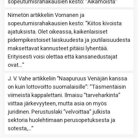
sopeutumisrahakausien kesto
: “
Aikamoista
”
Nimetön
artikkeliin
Vornanen ja
sopeutumisrahakausien kesto
: “
Kiitos kivoista
ajatuksista. Olet oikeassa, kaikenlaisiset
pidempikestoiset laiskuudesta ja joutilaisuudesta
maksettavat kannusteet pitäisi lyhentää.
Erityisesti voisi olettaa että kansanedustajat
ovat…
”
J. V. Vahe
artikkeliin
”Naapuruus Venäjän kanssa
on kuin lottovoitto suomalaisille”
: “
Täsmentäisin
viimeistä kappalettani. Ilmaisu ”tarveharkinta”
viittaa järkevyyteen, mutta asia on myös
juridinen. Perustuslaki ”velvoittaa” julkista
sektoria huolehtimaan perusopetuksesta ja
sotesta,…
”