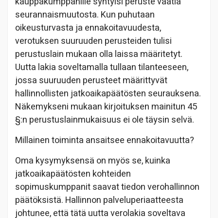
kauppakumppanille syntyisi peruste vaatia
seurannaismuutosta. Kun puhutaan
oikeusturvasta ja ennakoitavuudesta,
verotuksen suuruuden perusteiden tulisi
perustuslain mukaan olla laissa määritetyt.
Uutta lakia soveltamalla tullaan tilanteeseen,
jossa suuruuden perusteet määrittyvät
hallinnollisten jatkoaikapäätösten seurauksena.
Näkemykseni mukaan kirjoituksen mainitun 45
§:n perustuslainmukaisuus ei ole täysin selvä.
Millainen toiminta ansaitsee ennakoitavuutta?
Oma kysymyksensä on myös se, kuinka
jatkoaikapäätösten kohteiden
sopimuskumppanit saavat tiedon verohallinnon
päätöksistä. Hallinnon palveluperiaatteesta
johtunee, että tätä uutta verolakia soveltava