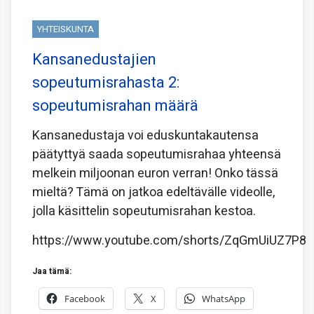
YHTEISKUNTA
Kansanedustajien
sopeutumisrahasta 2:
sopeutumisrahan määrä
Kansanedustaja voi eduskuntakautensa
päätyttyä saada sopeutumisrahaa yhteensä
melkein miljoonan euron verran! Onko tässä
mieltä? Tämä on jatkoa edeltävälle videolle,
jolla käsittelin sopeutumisrahan kestoa.
https://www.youtube.com/shorts/ZqGmUiUZ7P8
Jaa tämä:
Facebook
X
WhatsApp