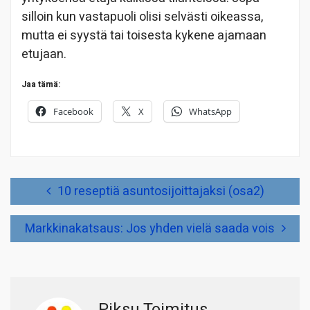
silloin kun vastapuoli olisi selvästi oikeassa,
mutta ei syystä tai toisesta kykene ajamaan
etujaan.
Jaa tämä:
Facebook
X
WhatsApp
Artikkelien
10 reseptiä asuntosijoittajaksi (osa2)
selaus
Markkinakatsaus: Jos yhden vielä saada vois
Piksu Toimitus