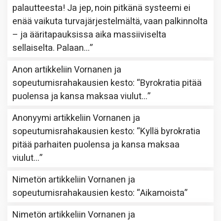
palautteesta! Ja jep, noin pitkänä systeemi ei
enää vaikuta turvajärjestelmältä, vaan palkinnolta
– ja ääritapauksissa aika massiiviselta
sellaiselta. Palaan…
”
Anon
artikkeliin
Vornanen ja
sopeutumisrahakausien kesto
: “
Byrokratia pitää
puolensa ja kansa maksaa viulut…
”
Anonyymi
artikkeliin
Vornanen ja
sopeutumisrahakausien kesto
: “
Kyllä byrokratia
pitää parhaiten puolensa ja kansa maksaa
viulut…
”
Nimetön
artikkeliin
Vornanen ja
sopeutumisrahakausien kesto
: “
Aikamoista
”
Nimetön
artikkeliin
Vornanen ja