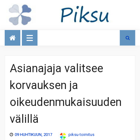
Talous
Asianajaja valitsee
korvauksen ja
oikeudenmukaisuuden
välillä
09 HUHTIKUUN, 2017
piksu-toimitus