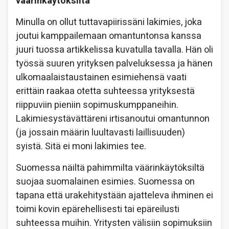
väärinkäytöksiltä
Minulla on ollut tuttavapiirissäni lakimies, joka
joutui kamppailemaan omantuntonsa kanssa
juuri tuossa artikkelissa kuvatulla tavalla. Hän oli
työssä suuren yrityksen palveluksessa ja hänen
ulkomaalaistaustainen esimiehensä vaati
erittäin raakaa otetta suhteessa yrityksestä
riippuviin pieniin sopimuskumppaneihin.
Lakimiesystävättäreni irtisanoutui omantunnon
(ja jossain määrin luultavasti laillisuuden)
syistä. Sitä ei moni lakimies tee.
Suomessa näiltä pahimmilta väärinkäytöksiltä
suojaa suomalainen esimies. Suomessa on
tapana että urakehitystään ajatteleva ihminen ei
toimi kovin epärehellisesti tai epäreilusti
suhteessa muihin. Yritysten välisiin sopimuksiin