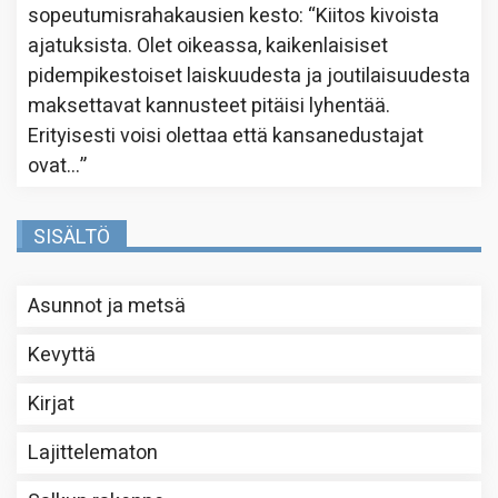
sopeutumisrahakausien kesto
: “
Kiitos kivoista
ajatuksista. Olet oikeassa, kaikenlaisiset
pidempikestoiset laiskuudesta ja joutilaisuudesta
maksettavat kannusteet pitäisi lyhentää.
Erityisesti voisi olettaa että kansanedustajat
ovat…
”
SISÄLTÖ
Asunnot ja metsä
Kevyttä
Kirjat
Lajittelematon