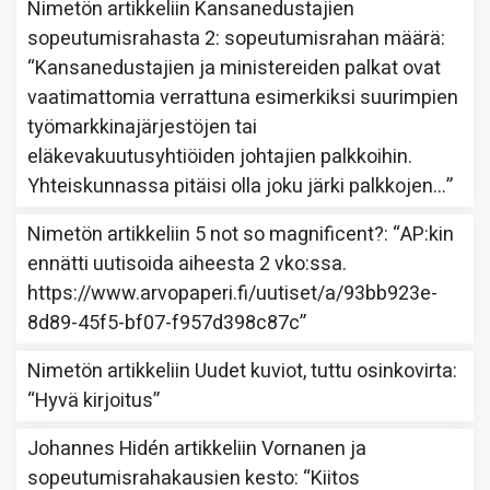
Nimetön
artikkeliin
Kansanedustajien
sopeutumisrahasta 2: sopeutumisrahan määrä
:
“
Kansanedustajien ja ministereiden palkat ovat
vaatimattomia verrattuna esimerkiksi suurimpien
työmarkkinajärjestöjen tai
eläkevakuutusyhtiöiden johtajien palkkoihin.
Yhteiskunnassa pitäisi olla joku järki palkkojen…
”
Nimetön
artikkeliin
5 not so magnificent?
: “
AP:kin
ennätti uutisoida aiheesta 2 vko:ssa.
https://www.arvopaperi.fi/uutiset/a/93bb923e-
8d89-45f5-bf07-f957d398c87c
”
Nimetön
artikkeliin
Uudet kuviot, tuttu osinkovirta
:
“
Hyvä kirjoitus
”
Johannes Hidén
artikkeliin
Vornanen ja
sopeutumisrahakausien kesto
: “
Kiitos