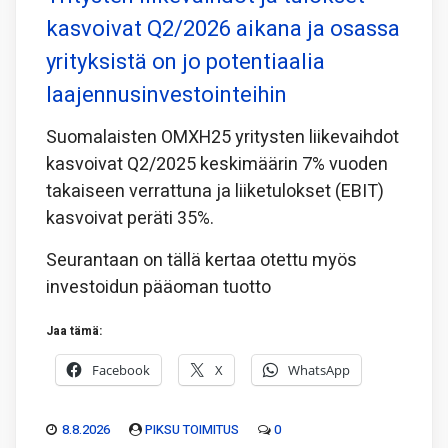
kasvoivat Q2/2026 aikana ja osassa
yrityksistä on jo potentiaalia
laajennusinvestointeihin
Suomalaisten OMXH25 yritysten liikevaihdot
kasvoivat Q2/2025 keskimäärin 7% vuoden
takaiseen verrattuna ja liiketulokset (EBIT)
kasvoivat peräti 35%.
Seurantaan on tällä kertaa otettu myös
investoidun pääoman tuotto
Jaa tämä:
Facebook
X
WhatsApp
8.8.2026
PIKSU TOIMITUS
0