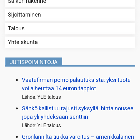
Salkun rakenne
Sijoittaminen
Talous
Yhteiskunta
UUTISPOIMINTOJA
Vaatefirman pomo palautuksista: yksi tuote
voi aiheuttaa 14 euron tappiot
Lähde: YLE talous
Sähkö kallistuu rajusti syksyllä: hinta nousee
jopa yli yhdeksään senttiin
Lähde: YLE talous
Grönlannilta tiukka varoitus – amerikkalainen