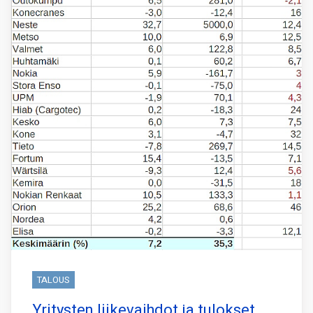
TALOUS
Yritysten liikevaihdot ja tulokset