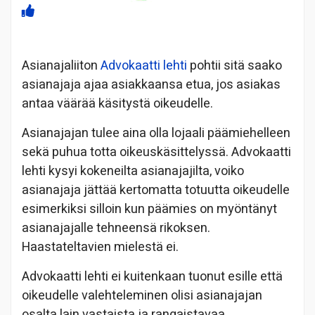
Asianajaliiton
Advokaatti lehti
pohtii sitä saako
asianajaja ajaa asiakkaansa etua, jos asiakas
antaa väärää käsitystä oikeudelle.
Asianajajan tulee aina olla lojaali päämiehelleen
sekä puhua totta oikeuskäsittelyssä. Advokaatti
lehti kysyi kokeneilta asianajajilta, voiko
asianajaja jättää kertomatta totuutta oikeudelle
esimerkiksi silloin kun päämies on myöntänyt
asianajajalle tehneensä rikoksen.
Haastateltavien mielestä ei.
Advokaatti lehti ei kuitenkaan tuonut esille että
oikeudelle valehteleminen olisi asianajajan
osalta lain vastaista ja rangaistavaa