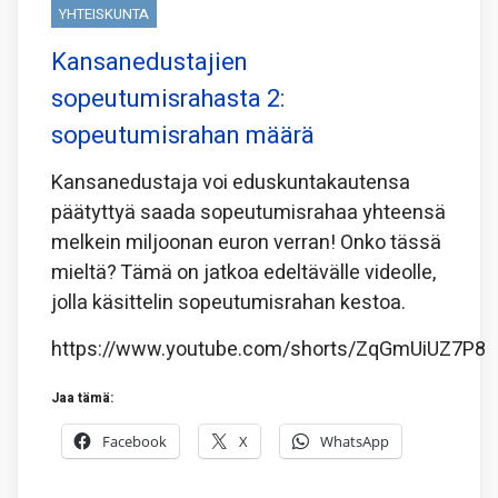
YHTEISKUNTA
Kansanedustajien
sopeutumisrahasta 2:
sopeutumisrahan määrä
Kansanedustaja voi eduskuntakautensa
päätyttyä saada sopeutumisrahaa yhteensä
melkein miljoonan euron verran! Onko tässä
mieltä? Tämä on jatkoa edeltävälle videolle,
jolla käsittelin sopeutumisrahan kestoa.
https://www.youtube.com/shorts/ZqGmUiUZ7P8
Jaa tämä:
Facebook
X
WhatsApp