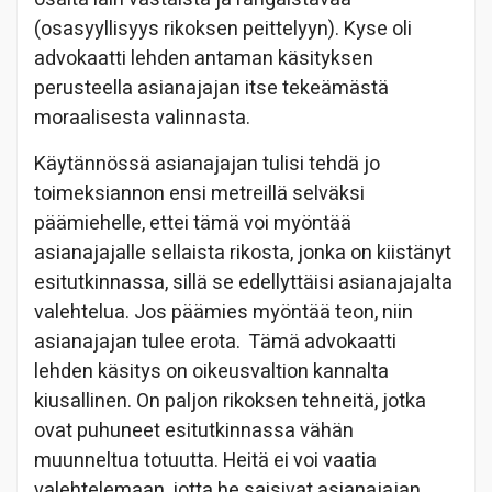
(osasyyllisyys rikoksen peittelyyn). Kyse oli
advokaatti lehden antaman käsityksen
perusteella asianajajan itse tekeämästä
moraalisesta valinnasta.
Käytännössä asianajajan tulisi tehdä jo
toimeksiannon ensi metreillä selväksi
päämiehelle, ettei tämä voi myöntää
asianajajalle sellaista rikosta, jonka on kiistänyt
esitutkinnassa, sillä se edellyttäisi asianajajalta
valehtelua. Jos päämies myöntää teon, niin
asianajajan tulee erota. Tämä advokaatti
lehden käsitys on oikeusvaltion kannalta
kiusallinen. On paljon rikoksen tehneitä, jotka
ovat puhuneet esitutkinnassa vähän
muunneltua totuutta. Heitä ei voi vaatia
valehtelemaan, jotta he saisivat asianajajan.