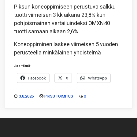
Piksun koneoppimiseen perustuva salkku
tuotti viimeisen 3 kk aikana 23,8% kun
pohjoismainen vertailuindeksi OMXN40
tuotti samaan aikaan 2,6%.
Koneoppiminen laskee viimeisen 5 vuoden
perusteella minkälainen yhdistelmä
Jaa tämä:
Facebook
X
WhatsApp
3.8.2026
PIKSU TOIMITUS
0