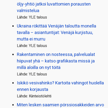
öljy-yhtiö jatkoi luvattomien porausten
valmistelua
Lähde: YLE talous
Ukraina rökittää Venäjän taloutta monella
tavalla – asiantuntijat: Venäjä kurjistuu,
mutta ei murru
Lähde: YLE talous
Rakentaminen on nosteessa, palvelualat
hiipuvat yhä – katso grafiikasta missä ja
millä aloilla on nyt töitä
Lähde: YLE talous
Iskikö vesivahinko? Kartoita vahingot huolella
ennen korjausta
Lähde: Kiinteistölehti
Miten lesken saamien pörssi­osakkeiden arvo