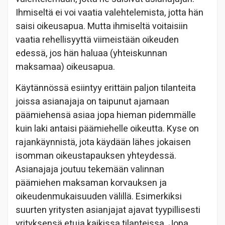
Ihmiseltä ei voi vaatia valehtelemista, jotta hän
saisi oikeusapua. Mutta ihmiseltä voitaisiin
vaatia rehellisyyttä viimeistään oikeuden
edessä, jos hän haluaa (yhteiskunnan
maksamaa) oikeusapua.
Käytännössä esiintyy erittäin paljon tilanteita
joissa asianajaja on taipunut ajamaan
päämiehensä asiaa jopa hieman pidemmälle
kuin laki antaisi päämiehelle oikeutta. Kyse on
rajankäynnistä, jota käydään lähes jokaisen
isomman oikeustapauksen yhteydessä.
Asianajaja joutuu tekemään valinnan
päämiehen maksaman korvauksen ja
oikeudenmukaisuuden välillä. Esimerkiksi
suurten yritysten asianjajat ajavat tyypillisesti
yrityksensä etuja kaikissa tilanteissa. Jopa