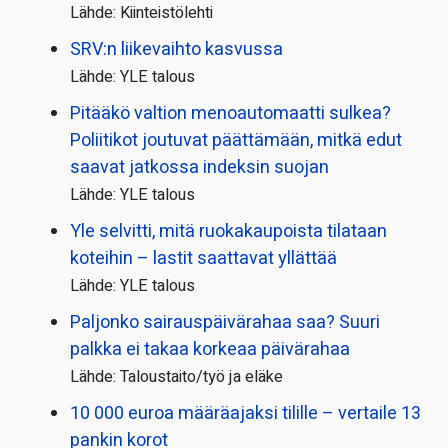
Lähde: Kiinteistölehti
SRV:n liikevaihto kasvussa
Lähde: YLE talous
Pitääkö valtion menoautomaatti sulkea?
Poliitikot joutuvat päättämään, mitkä edut
saavat jatkossa indeksin suojan
Lähde: YLE talous
Yle selvitti, mitä ruokakaupoista tilataan
koteihin – lastit saattavat yllättää
Lähde: YLE talous
Paljonko sairauspäivä­rahaa saa? Suuri
palkka ei takaa korkeaa päivärahaa
Lähde: Taloustaito/työ ja eläke
10 000 euroa määräajaksi tilille – vertaile 13
pankin korot