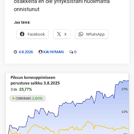
osakkeita en ole yrityksistäni huolimatta
onnistunut
Jaa tämä:
Facebook
X
WhatsApp
4.8.2026
KAI NYMAN
0