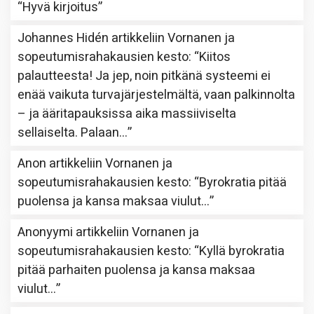
“
Hyvä kirjoitus
”
Johannes Hidén
artikkeliin
Vornanen ja
sopeutumisrahakausien kesto
: “
Kiitos
palautteesta! Ja jep, noin pitkänä systeemi ei
enää vaikuta turvajärjestelmältä, vaan palkinnolta
– ja ääritapauksissa aika massiiviselta
sellaiselta. Palaan…
”
Anon
artikkeliin
Vornanen ja
sopeutumisrahakausien kesto
: “
Byrokratia pitää
puolensa ja kansa maksaa viulut…
”
Anonyymi
artikkeliin
Vornanen ja
sopeutumisrahakausien kesto
: “
Kyllä byrokratia
pitää parhaiten puolensa ja kansa maksaa
viulut…
”