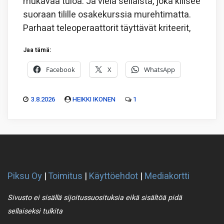
mukavaa tuloa. Ja vielä sellaista, joka kilisee
suoraan tilille osakekurssia murehtimatta.
Parhaat teleoperaattorit täyttävät kriteerit,
Jaa tämä:
Facebook
X
WhatsApp
3.8.2026
HEIKKI IKONEN
1
Piksu Oy
|
Toimitus
|
Käyttöehdot
|
Mediakortti
Sivusto ei sisällä sijoitussuosituksia eikä sisältöä pidä
sellaiseksi tulkita