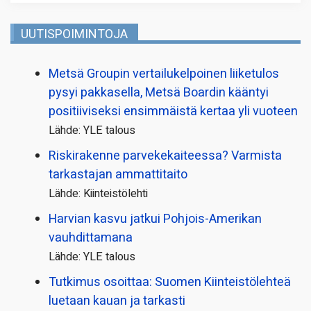
UUTISPOIMINTOJA
Metsä Groupin vertailu­kelpoinen liiketulos
pysyi pakkasella, Metsä Boardin kääntyi
positiiviseksi ensimmäistä kertaa yli vuoteen
Lähde: YLE talous
Riskirakenne parvekekaiteessa? Varmista
tarkastajan ammattitaito
Lähde: Kiinteistölehti
Harvian kasvu jatkui Pohjois-Amerikan
vauhdittamana
Lähde: YLE talous
Tutkimus osoittaa: Suomen Kiinteistölehteä
luetaan kauan ja tarkasti