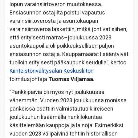
lopun varainsiirtoveron muutoksessa.
Ensiasunnon ostajilta poistui vapautus
varainsiirtoverosta ja asuntokaupan
varainsiirtoveroa laskettiin, mitkä johtivat siihen,
että erityisesti marras–joulukuussa 2023
asuntokaupoilla oli poikkeuksellisen paljon
ensiasunnon ostajia. Kauppamäärät lisääntyivät
tuolloin erityisesti pääkaupunkiseudulla”, kertoo
Kiinteistönvälitysalan Keskusliiton
toimitusjohtaja
Tuomas Viljamaa
.
”Pankkipäiviä oli myös nyt joulukuussa
vähemmän. Vuoden 2023 joulukuussa monissa
pankeissa osattiin valmistautua kiireiseen
joulukuuhun lisäämällä henkilökuntaa
käsittelemään kauppoja ja lainoja. Esimerkiksi
vuoden 2023 välipäivinä tehtiin historiallisen