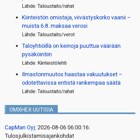
Lähde: Taloustaito/rahat
Kiinteistön omistaja, viivästyskorko vaanii –
muista 6.8. maksaa verosi
Lähde: Taloustaito/verot
Taloyhtiöillä on keinoja puuttua väärään
pysäköintiin
Lähde: Kiinteistölehti
Ilmastonmuutos haastaa vakuutukset –
odotettavissa entistä rankempaa säätä
Lähde: Taloustaito/rahat
OMXHEX UUTISIA
CapMan Oyj
: 2026-08-06 06:00:16:
Tulosjulkistamisajankohdat