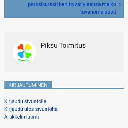
pörssikurssit kehittyvät yleensä melko
tavanomaisesti
Piksu Toimitus
KIRJAUTUMINEN
Kirjaudu sivustolle
Kirjaudu ulos sivustolta
Artikkelin luonti