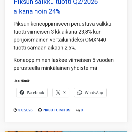
Piksun salkku tuotti Q2/2026
aikana noin 24%
Piksun koneoppimiseen perustuva salkku
tuotti viimeisen 3 kk aikana 23,8% kun
pohjoismainen vertailuindeksi OMXN40
tuotti samaan aikaan 2,6%.
Koneoppiminen laskee viimeisen 5 vuoden
perusteella minkälainen yhdistelmä
Jaa tämä:
Facebook
X
WhatsApp
3.8.2026
PIKSU TOIMITUS
0