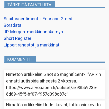
TÄRKEITÄ PALVELUITA
Sijoitussentimentti: Fear and Greed
Borsdata
JP-Morgan: markkinanäkemys
Short Register
Lipper: rahastot ja markkinat
KOMMENTIT
Nimetön
artikkeliin
5 not so magnificent?
: “
AP:kin
ennätti uutisoida aiheesta 2 vko:ssa.
https://www.arvopaperi.fi/uutiset/a/93bb923e-
8d89-45f5-bf07-f957d398c87c
”
Nimetön
artikkeliin
Uudet kuviot, tuttu osinkovirta
: