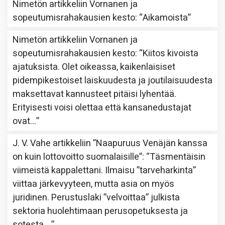
Nimetön
artikkeliin
Vornanen ja
sopeutumisrahakausien kesto
: “
Aikamoista
”
Nimetön
artikkeliin
Vornanen ja
sopeutumisrahakausien kesto
: “
Kiitos kivoista
ajatuksista. Olet oikeassa, kaikenlaisiset
pidempikestoiset laiskuudesta ja joutilaisuudesta
maksettavat kannusteet pitäisi lyhentää.
Erityisesti voisi olettaa että kansanedustajat
ovat…
”
J. V. Vahe
artikkeliin
”Naapuruus Venäjän kanssa
on kuin lottovoitto suomalaisille”
: “
Täsmentäisin
viimeistä kappalettani. Ilmaisu ”tarveharkinta”
viittaa järkevyyteen, mutta asia on myös
juridinen. Perustuslaki ”velvoittaa” julkista
sektoria huolehtimaan perusopetuksesta ja
sotesta,…
”