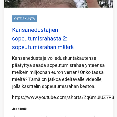
YHTEISKUNTA
Kansanedustajien
sopeutumisrahasta 2:
sopeutumisrahan määrä
Kansanedustaja voi eduskuntakautensa
päätyttyä saada sopeutumisrahaa yhteensä
melkein miljoonan euron verran! Onko tässä
mieltä? Tämä on jatkoa edeltävälle videolle,
jolla käsittelin sopeutumisrahan kestoa.
https://www.youtube.com/shorts/ZqGmUiUZ7P8
Jaa tämä: