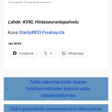
Lähde: KVKL Hintaseurantapalvelu
Kuva
Stanly8853
Pixabaystä
Jaa tämä:
Facebook
X
WhatsApp
Artikkelien
Turkki rakentaa keski-Aasian
selaus
turkkilaisvaltioiden kanssa uutta
valtakeskittymää
USA:n presidentin ensimmäisenä vikavuotena