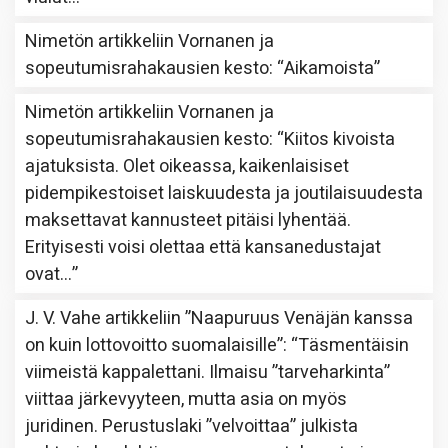
Nimetön
artikkeliin
Vornanen ja
sopeutumisrahakausien kesto
: “
Aikamoista
”
Nimetön
artikkeliin
Vornanen ja
sopeutumisrahakausien kesto
: “
Kiitos kivoista
ajatuksista. Olet oikeassa, kaikenlaisiset
pidempikestoiset laiskuudesta ja joutilaisuudesta
maksettavat kannusteet pitäisi lyhentää.
Erityisesti voisi olettaa että kansanedustajat
ovat…
”
J. V. Vahe
artikkeliin
”Naapuruus Venäjän kanssa
on kuin lottovoitto suomalaisille”
: “
Täsmentäisin
viimeistä kappalettani. Ilmaisu ”tarveharkinta”
viittaa järkevyyteen, mutta asia on myös
juridinen. Perustuslaki ”velvoittaa” julkista