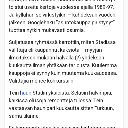
toistui useita kertoja vuodessa ajalla 1989-97.
Ja kyllähän se virkistyikin – kahdeksan vuoden
jälkeen. Googlehaku ”asuntokauppa piristynyt”
tuottaa nytkin mukavasti osumia.
Suljetussa ryhmässä kerrottiin, miten Stadissa
välittäjä oli kaupannut kaksiota – myyjän
ilmoituksen mukaan halvalla (?) yhdeksän
kuukautta ilman yhtäkään tarjousta. Kuulemma
kauppoja ei synny kuin muutama kuukaudessa.
Välittäjiä menee konkurssiin.
Tein
haun
Stadin yksiöistä. Selasin halvimpia,
kaikissa oli isoja remontteja tulossa. Tein
vastaavan haun pari kuukautta sitten Turkuun,
sama tilanne.