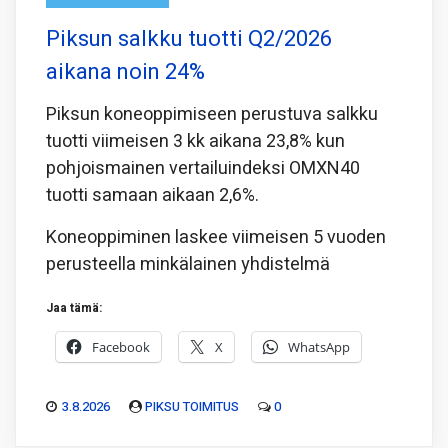
Piksun salkku tuotti Q2/2026
aikana noin 24%
Piksun koneoppimiseen perustuva salkku
tuotti viimeisen 3 kk aikana 23,8% kun
pohjoismainen vertailuindeksi OMXN40
tuotti samaan aikaan 2,6%.
Koneoppiminen laskee viimeisen 5 vuoden
perusteella minkälainen yhdistelmä
Jaa tämä:
Facebook
X
WhatsApp
3.8.2026
PIKSU TOIMITUS
0