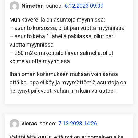
Nimetön
sanoo:
5.12.2023 09:09
Mun kavereilla on asuntoja myynnissä:
– asunto korsossa, ollut pari vuotta myynnissä
– asunto kehä 1 lähellä pakilassa, ollut pari
vuotta myynnissä
– 250 m2 omakotitalo hirvensalmella, ollut
kolme vuotta myynnissä
Ihan oman kokemuksen mukaan voin sanoa
että kauppa ei käy ja myymättömiä asuntoja on
kertynyt piilevästi vähän niin kuin varastoon.
vieras
sanoo:
7.12.2023 14:26
Välittäjältä kuulin, että nyt on erinomainen aika