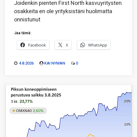
Joidenkin pienten First North kasvuyritysten
osakkeita en ole yrityksistäni huolimatta
onnistunut
Jaa tämä:
Facebook
X
WhatsApp
4.8.2026
KAI NYMAN
0