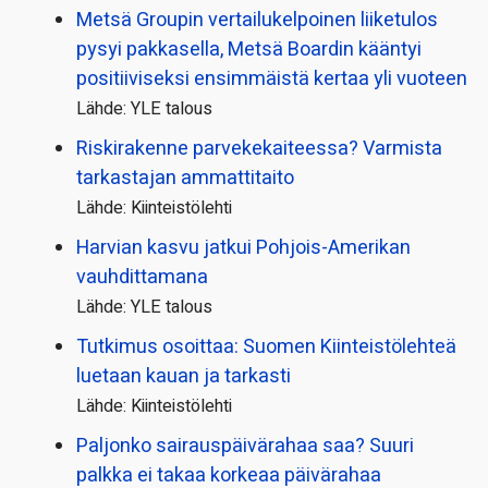
Metsä Groupin vertailu­kelpoinen liiketulos
pysyi pakkasella, Metsä Boardin kääntyi
positiiviseksi ensimmäistä kertaa yli vuoteen
Lähde: YLE talous
Riskirakenne parvekekaiteessa? Varmista
tarkastajan ammattitaito
Lähde: Kiinteistölehti
Harvian kasvu jatkui Pohjois-Amerikan
vauhdittamana
Lähde: YLE talous
Tutkimus osoittaa: Suomen Kiinteistölehteä
luetaan kauan ja tarkasti
Lähde: Kiinteistölehti
Paljonko sairauspäivä­rahaa saa? Suuri
palkka ei takaa korkeaa päivärahaa