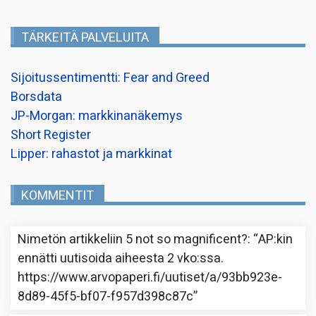
TÄRKEITÄ PALVELUITA
Sijoitussentimentti: Fear and Greed
Borsdata
JP-Morgan: markkinanäkemys
Short Register
Lipper: rahastot ja markkinat
KOMMENTIT
Nimetön
artikkeliin
5 not so magnificent?
: “
AP:kin
ennätti uutisoida aiheesta 2 vko:ssa.
https://www.arvopaperi.fi/uutiset/a/93bb923e-
8d89-45f5-bf07-f957d398c87c
”