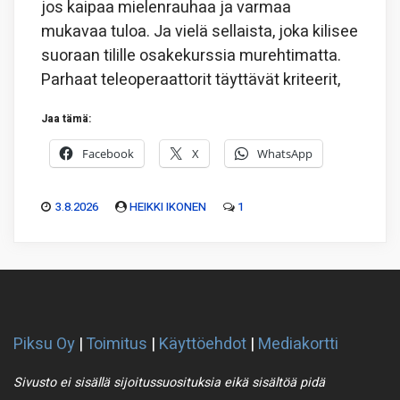
jos kaipaa mielenrauhaa ja varmaa
mukavaa tuloa. Ja vielä sellaista, joka kilisee
suoraan tilille osakekurssia murehtimatta.
Parhaat teleoperaattorit täyttävät kriteerit,
Jaa tämä:
Facebook
X
WhatsApp
3.8.2026
HEIKKI IKONEN
1
Piksu Oy
|
Toimitus
|
Käyttöehdot
|
Mediakortti
Sivusto ei sisällä sijoitussuosituksia eikä sisältöä pidä