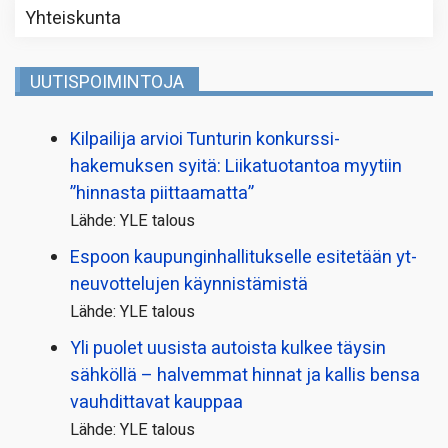
Yhteiskunta
UUTISPOIMINTOJA
Kilpailija arvioi Tunturin konkurssi­
hakemuksen syitä: Liikatuotantoa myytiin
”hinnasta piittaamatta”
Lähde: YLE talous
Espoon kaupungin­hallitukselle esitetään yt-
neuvottelujen käynnistämistä
Lähde: YLE talous
Yli puolet uusista autoista kulkee täysin
sähköllä – halvemmat hinnat ja kallis bensa
vauhdittavat kauppaa
Lähde: YLE talous