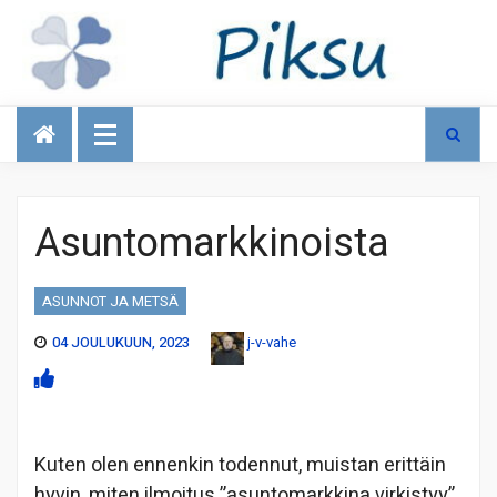
Talous
Asuntomarkkinoista
ASUNNOT JA METSÄ
04 JOULUKUUN, 2023
j-v-vahe
Kuten olen ennenkin todennut, muistan erittäin
hyvin, miten ilmoitus ”asuntomarkkina virkistyy”