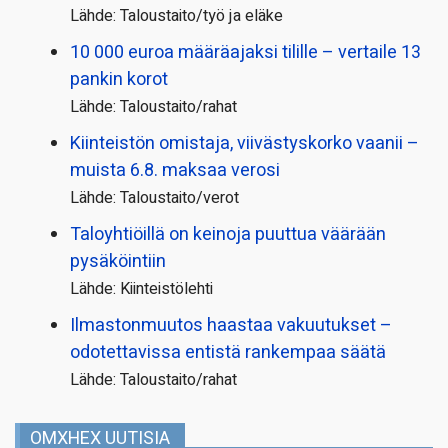
Lähde: Taloustaito/työ ja eläke
10 000 euroa määräajaksi tilille – vertaile 13
pankin korot
Lähde: Taloustaito/rahat
Kiinteistön omistaja, viivästyskorko vaanii –
muista 6.8. maksaa verosi
Lähde: Taloustaito/verot
Taloyhtiöillä on keinoja puuttua väärään
pysäköintiin
Lähde: Kiinteistölehti
Ilmastonmuutos haastaa vakuutukset –
odotettavissa entistä rankempaa säätä
Lähde: Taloustaito/rahat
OMXHEX UUTISIA