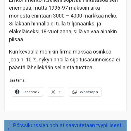
En kommentoi itselleni sopivaa hintatasoa sen
enempää, mutta 1996-97 maksoin aika
monesta enintään 3000 – 4000 markkaa neliö.
Silläkään hinnalla ei tulla triljonääriksi ja
eläkeläiseksi 18-vuotiaana, sillä vaivaa ainakin
piisaa.
Kun keväällä monikin firma maksaa osinkoa
jopa n. 10 %, nykyhinnoilla sijoitusasunnoissa ei
päästä lähellekään sellaista tuottoa.
Jaa tämä:
Facebook
X
WhatsApp
Artikkelien
Pörssikurssien pohjat saavutetaan tyypillisesti
selaus