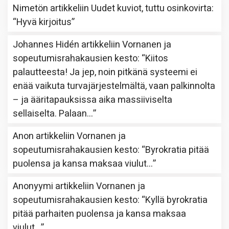
Nimetön
artikkeliin
Uudet kuviot, tuttu osinkovirta
:
“
Hyvä kirjoitus
”
Johannes Hidén
artikkeliin
Vornanen ja
sopeutumisrahakausien kesto
: “
Kiitos
palautteesta! Ja jep, noin pitkänä systeemi ei
enää vaikuta turvajärjestelmältä, vaan palkinnolta
– ja ääritapauksissa aika massiiviselta
sellaiselta. Palaan…
”
Anon
artikkeliin
Vornanen ja
sopeutumisrahakausien kesto
: “
Byrokratia pitää
puolensa ja kansa maksaa viulut…
”
Anonyymi
artikkeliin
Vornanen ja
sopeutumisrahakausien kesto
: “
Kyllä byrokratia
pitää parhaiten puolensa ja kansa maksaa
viulut…
”