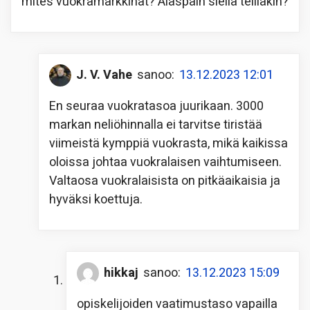
mites vuokramarkkinat? Alaspäin siellä teilläkin?
J. V. Vahe
sanoo:
13.12.2023 12:01
En seuraa vuokratasoa juurikaan. 3000
markan neliöhinnalla ei tarvitse tiristää
viimeistä kymppiä vuokrasta, mikä kaikissa
oloissa johtaa vuokralaisen vaihtumiseen.
Valtaosa vuokralaisista on pitkäaikaisia ja
hyväksi koettuja.
hikkaj
sanoo:
13.12.2023 15:09
opiskelijoiden vaatimustaso vapailla