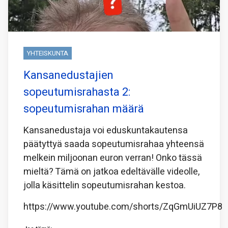
YHTEISKUNTA
Kansanedustajien
sopeutumisrahasta 2:
sopeutumisrahan määrä
Kansanedustaja voi eduskuntakautensa
päätyttyä saada sopeutumisrahaa yhteensä
melkein miljoonan euron verran! Onko tässä
mieltä? Tämä on jatkoa edeltävälle videolle,
jolla käsittelin sopeutumisrahan kestoa.
https://www.youtube.com/shorts/ZqGmUiUZ7P8