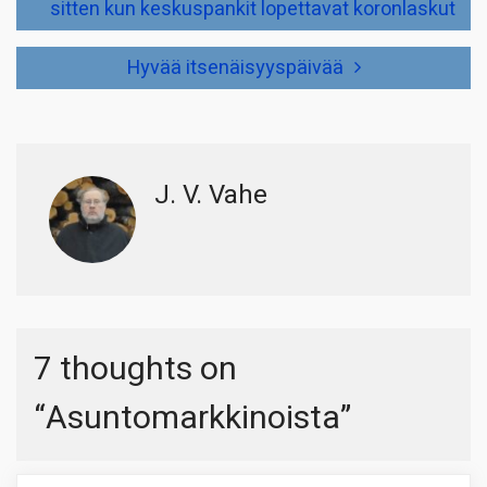
sitten kun keskuspankit lopettavat koronlaskut
Hyvää itsenäisyyspäivää
J. V. Vahe
7 thoughts on
“
Asuntomarkkinoista
”