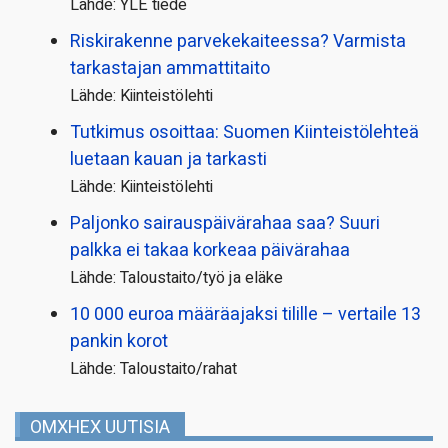
Lähde: YLE tiede
Riskirakenne parvekekaiteessa? Varmista
tarkastajan ammattitaito
Lähde: Kiinteistölehti
Tutkimus osoittaa: Suomen Kiinteistölehteä
luetaan kauan ja tarkasti
Lähde: Kiinteistölehti
Paljonko sairauspäivä­rahaa saa? Suuri
palkka ei takaa korkeaa päivärahaa
Lähde: Taloustaito/työ ja eläke
10 000 euroa määräajaksi tilille – vertaile 13
pankin korot
Lähde: Taloustaito/rahat
OMXHEX UUTISIA