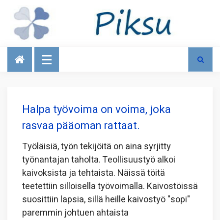
Talous
Halpa työvoima on voima, joka
rasvaa pääoman rattaat.
Työläisiä, työn tekijöitä on aina syrjitty
työnantajan taholta. Teollisuustyö alkoi
kaivoksista ja tehtaista. Näissä töitä
teetettiin silloisella työvoimalla. Kaivostöissä
suosittiin lapsia, sillä heille kaivostyö "sopi"
paremmin johtuen ahtaista