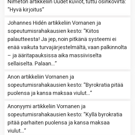
Nimetön
artikkeliin
Uudet kuviot, tuttu osinkovirta
:
“
Hyvä kirjoitus
”
Johannes Hidén
artikkeliin
Vornanen ja
sopeutumisrahakausien kesto
: “
Kiitos
palautteesta! Ja jep, noin pitkänä systeemi ei
enää vaikuta turvajärjestelmältä, vaan palkinnolta
– ja ääritapauksissa aika massiiviselta
sellaiselta. Palaan…
”
Anon
artikkeliin
Vornanen ja
sopeutumisrahakausien kesto
: “
Byrokratia pitää
puolensa ja kansa maksaa viulut…
”
Anonyymi
artikkeliin
Vornanen ja
sopeutumisrahakausien kesto
: “
Kyllä byrokratia
pitää parhaiten puolensa ja kansa maksaa
viulut…
”