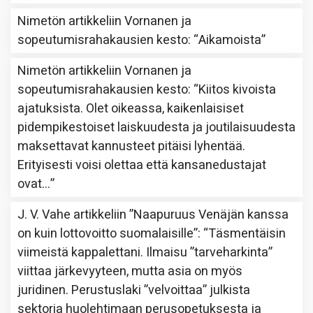
Nimetön
artikkeliin
Vornanen ja
sopeutumisrahakausien kesto
: “
Aikamoista
”
Nimetön
artikkeliin
Vornanen ja
sopeutumisrahakausien kesto
: “
Kiitos kivoista
ajatuksista. Olet oikeassa, kaikenlaisiset
pidempikestoiset laiskuudesta ja joutilaisuudesta
maksettavat kannusteet pitäisi lyhentää.
Erityisesti voisi olettaa että kansanedustajat
ovat…
”
J. V. Vahe
artikkeliin
”Naapuruus Venäjän kanssa
on kuin lottovoitto suomalaisille”
: “
Täsmentäisin
viimeistä kappalettani. Ilmaisu ”tarveharkinta”
viittaa järkevyyteen, mutta asia on myös
juridinen. Perustuslaki ”velvoittaa” julkista
sektoria huolehtimaan perusopetuksesta ja