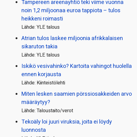
Tampereen areenayhtiö teki viime vuonna
noin 1,2 miljoonaa euroa tappiota – tulos
heikkeni roimasti
Lähde: YLE talous
Atrian tulos laskee miljoonia afrikkalaisen
sikaruton takia
Lähde: YLE talous
Iskikö vesivahinko? Kartoita vahingot huolella
ennen korjausta
Lähde: Kiinteistölehti
Miten lesken saamien pörssi­osakkeiden arvo
määräytyy?
Lähde: Taloustaito/verot
Tekoäly loi juuri viruksia, joita ei löydy
luonnosta