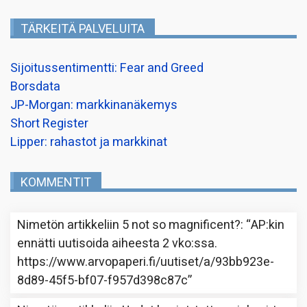
TÄRKEITÄ PALVELUITA
Sijoitussentimentti: Fear and Greed
Borsdata
JP-Morgan: markkinanäkemys
Short Register
Lipper: rahastot ja markkinat
KOMMENTIT
Nimetön
artikkeliin
5 not so magnificent?
: “
AP:kin
ennätti uutisoida aiheesta 2 vko:ssa.
https://www.arvopaperi.fi/uutiset/a/93bb923e-
8d89-45f5-bf07-f957d398c87c
”