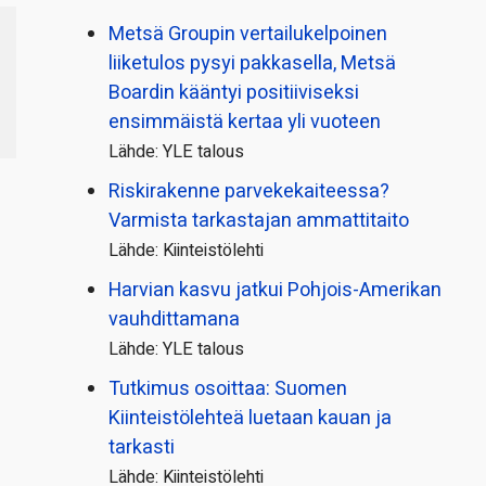
Metsä Groupin vertailu­kelpoinen
liiketulos pysyi pakkasella, Metsä
Boardin kääntyi positiiviseksi
ensimmäistä kertaa yli vuoteen
Lähde: YLE talous
Riskirakenne parvekekaiteessa?
Varmista tarkastajan ammattitaito
Lähde: Kiinteistölehti
Harvian kasvu jatkui Pohjois-Amerikan
vauhdittamana
Lähde: YLE talous
Tutkimus osoittaa: Suomen
Kiinteistölehteä luetaan kauan ja
tarkasti
Lähde: Kiinteistölehti