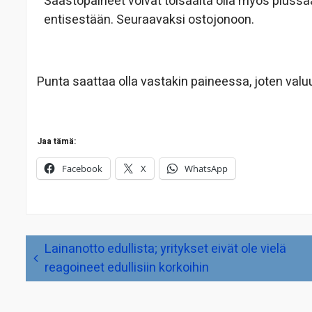
Säästöpaineet voivat toisaalta olla myös pluss
entisestään. Seuraavaksi ostojonoon.
Punta saattaa olla vastakin paineessa, joten val
Jaa tämä:
Facebook
X
WhatsApp
Artikkelien
Lainanotto edullista; yritykset eivät ole vielä
selaus
reagoineet edullisiin korkoihin