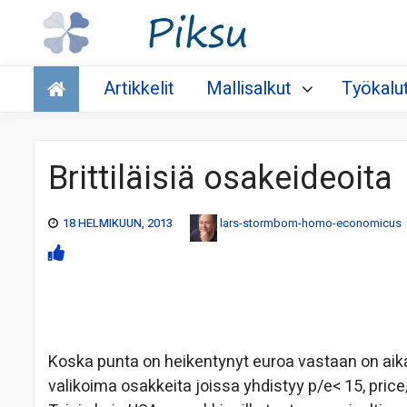
Talous
Artikkelit
Mallisalkut
Työkalu
Brittiläisiä osakeideoita
18 HELMIKUUN, 2013
lars-stormbom-homo-economicus
Koska punta on heikentynyt euroa vastaan on aika
valikoima osakkeita joissa yhdistyy p/e< 15, pri