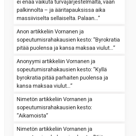
ei enää vaikuta turvajärjestelmältä, vaan
palkinnolta – ja ääritapauksissa aika
massiiviselta sellaiselta. Palaan…
”
Anon
artikkeliin
Vornanen ja
sopeutumisrahakausien kesto
: “
Byrokratia
pitää puolensa ja kansa maksaa viulut…
”
Anonyymi
artikkeliin
Vornanen ja
sopeutumisrahakausien kesto
: “
Kyllä
byrokratia pitää parhaiten puolensa ja
kansa maksaa viulut…
”
Nimetön
artikkeliin
Vornanen ja
sopeutumisrahakausien kesto
:
“
Aikamoista
”
Nimetön
artikkeliin
Vornanen ja