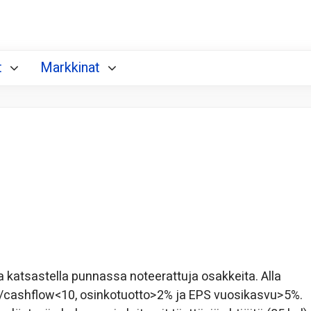
t
Markkinat
 katsastella punnassa noteerattuja osakkeita. Alla
ce/cashflow<10, osinkotuotto>2% ja EPS vuosikasvu>5%.