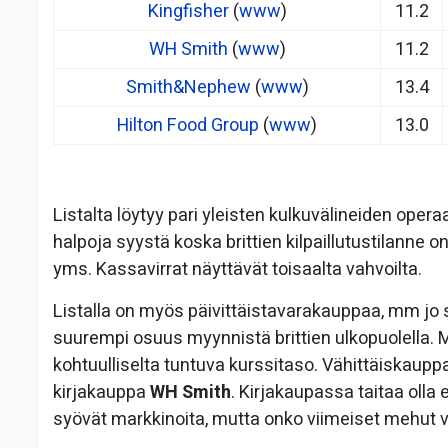
Kingfisher
(
www
)
11.2
WH Smith
(
www
)
11.2
Smith&Nephew
(
www
)
13.4
Hilton Food Group
(
www
)
13.0
Listalta löytyy pari yleisten kulkuvälineiden operaa
halpoja syystä koska brittien kilpaillutustilanne 
yms. Kassavirrat näyttävät toisaalta vahvoilta.
Listalla on myös päivittäistavarakauppaa, mm jo 
suurempi osuus myynnistä brittien ulkopuolella. 
kohtuulliselta tuntuva kurssitaso. Vähittäiskau
kirjakauppa
WH Smith
. Kirjakaupassa taitaa olla 
syövät markkinoita, mutta onko viimeiset mehut v