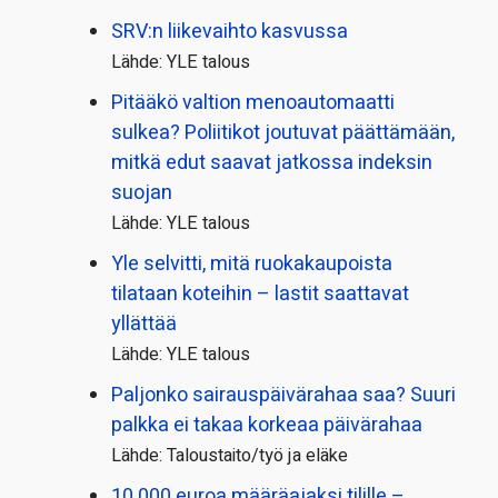
SRV:n liikevaihto kasvussa
Lähde: YLE talous
Pitääkö valtion menoautomaatti
sulkea? Poliitikot joutuvat päättämään,
mitkä edut saavat jatkossa indeksin
suojan
Lähde: YLE talous
Yle selvitti, mitä ruokakaupoista
tilataan koteihin – lastit saattavat
yllättää
Lähde: YLE talous
Paljonko sairauspäivä­rahaa saa? Suuri
palkka ei takaa korkeaa päivärahaa
Lähde: Taloustaito/työ ja eläke
10 000 euroa määräajaksi tilille –