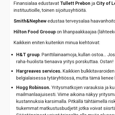
Finansialaa edustavat
Tullett Prebon
ja
City of 
instituutioille, toinen sijoitusyhtiöitä.
Smith&Nephew
edustaa terveysalaa haavanhoito- 
Hilton Food Grooup
on lihanpaakkaajaa (lähteek
Kaikkein eniten kuitenkin minua kiehtoivat:
H&T group
. Panttilainaamoja, kullan ostoa… Jos
raha-huolista tienaava yritys porskuttaa. Ostan!
Hargreaves services.
Kaikkien bulkkitavaroiden k
belgialaisessa tytäryhtiössä, mutta tämä lienee
Hogg Robinson.
Yritysmatkojen varauksia ja ku
mailmanlaajuisesti. Viime aikoina näkyy yritys
kustannuksia karsimalla. Pitkällä tähtäimellä ris
tiukemmat matkustusbudjetit jotka voivat siisrt