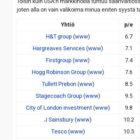
Toisin kuin USA:n markkinoilla tuntuu saarivaltioss
joten alla on vain valikoima minua eniten syystä t
Yhtiö
p/e
H&T group
(
www
)
6.7
Hargreaves Services
(
www
)
7.1
Firstgroup
(
www
)
7.4
Hogg Robinson Group
(
www
)
7.6
Tullett Prebon
(
www
)
8.5
S
tagecoach Group
(
www
)
9.5
City of London investment
(
www
)
9.8
J Sainsbury
(
www
)
10.2
Tesco
(
www
)
10.5