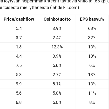
a löytyvän helpommin kriteerit täyttäviä yhtiöitä (85 kpl),
ai toisesta miellyttäneistä (lähde FT.com)
Price/cashflow
Osinkotuotto
EPS kasvu%
5.4
3.9%
68%
3.7
2.4%
32%
1.8
12.3%
13%
4.4
3.9%
10%
7.5
5.6%
6%
5.3
2.7%
13%
9.9
8.1%
13%
5.6
5.0%
11%
6.8
5.0%
8%