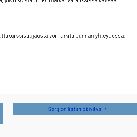
aa, jos ulkoistaminen matkanvarauksissa kasvaa
uuttakurssisuojausta voi harkita punnan yhteydessä.
Sergion listan päivitys