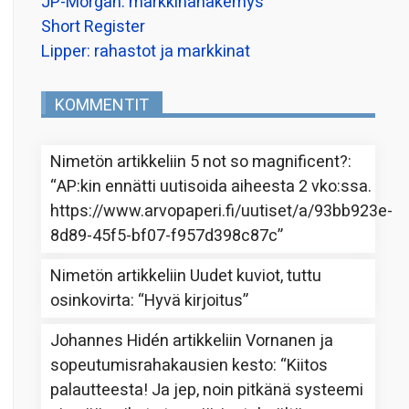
JP-Morgan: markkinanäkemys
Short Register
Lipper: rahastot ja markkinat
KOMMENTIT
Nimetön
artikkeliin
5 not so magnificent?
:
“
AP:kin ennätti uutisoida aiheesta 2 vko:ssa.
https://www.arvopaperi.fi/uutiset/a/93bb923e-
8d89-45f5-bf07-f957d398c87c
”
Nimetön
artikkeliin
Uudet kuviot, tuttu
osinkovirta
: “
Hyvä kirjoitus
”
Johannes Hidén
artikkeliin
Vornanen ja
sopeutumisrahakausien kesto
: “
Kiitos
palautteesta! Ja jep, noin pitkänä systeemi