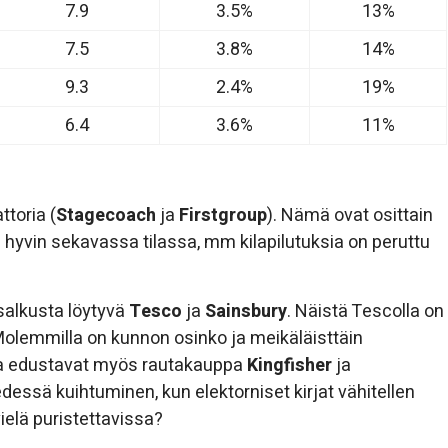
7.9
3.5%
13%
7.5
3.8%
14%
9.3
2.4%
19%
6.4
3.6%
11%
ttoria (
Stagecoach
ja
Firstgroup
). Nämä ovat osittain
on hyvin sekavassa tilassa, mm kilapilutuksia on peruttu
salkusta löytyvä
Tesco
ja
Sainsbury
. Näistä Tescolla on
Molemmilla on kunnon osinko ja meikäläisttäin
ppa edustavat myös rautakauppa
Kingfisher
ja
edessä kuihtuminen, kun elektorniset kirjat vähitellen
ielä puristettavissa?