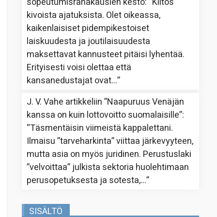
sopeutumisrahakausien kesto
: “
Kiitos
kivoista ajatuksista. Olet oikeassa,
kaikenlaisiset pidempikestoiset
laiskuudesta ja joutilaisuudesta
maksettavat kannusteet pitäisi lyhentää.
Erityisesti voisi olettaa että
kansanedustajat ovat…
”
J. V. Vahe
artikkeliin
”Naapuruus Venäjän
kanssa on kuin lottovoitto suomalaisille”
:
“
Täsmentäisin viimeistä kappalettani.
Ilmaisu ”tarveharkinta” viittaa järkevyyteen,
mutta asia on myös juridinen. Perustuslaki
”velvoittaa” julkista sektoria huolehtimaan
perusopetuksesta ja sotesta,…
”
SISÄLTÖ