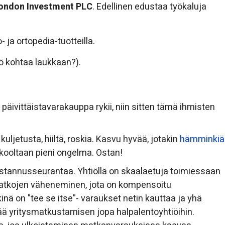
London Investment PLC
. Edellinen edustaa työkaluja
ja ortopedia-tuotteilla.
ö kohtaa laukkaan?).
 päivittäistavarakauppa rykii, niin sitten tämä ihmisten
uljetusta, hiiltä, roskia. Kasvu hyvää, jotakin
hämminkiä
 kooltaan pieni ongelma. Ostan!
stannusseurantaa. Yhtiöllä on skaalaetuja toimiessaan
matkojen väheneminen, jota on kompensoitu
kinä on "tee se itse"- varaukset netin kauttaa ja yhä
ää yritysmatkustamisen jopa halpalentoyhtiöihin.