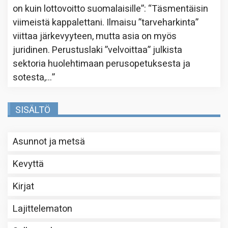
on kuin lottovoitto suomalaisille”
: “
Täsmentäisin
viimeistä kappalettani. Ilmaisu ”tarveharkinta”
viittaa järkevyyteen, mutta asia on myös
juridinen. Perustuslaki ”velvoittaa” julkista
sektoria huolehtimaan perusopetuksesta ja
sotesta,…
”
SISÄLTÖ
Asunnot ja metsä
Kevyttä
Kirjat
Lajittelematon