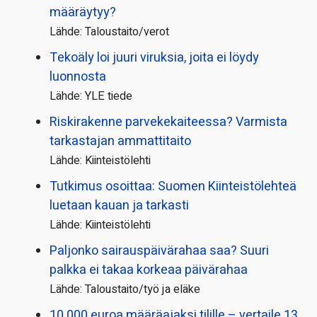
määräytyy?
Lähde: Taloustaito/verot
Tekoäly loi juuri viruksia, joita ei löydy
luonnosta
Lähde: YLE tiede
Riskirakenne parvekekaiteessa? Varmista
tarkastajan ammattitaito
Lähde: Kiinteistölehti
Tutkimus osoittaa: Suomen Kiinteistölehteä
luetaan kauan ja tarkasti
Lähde: Kiinteistölehti
Paljonko sairauspäivä­rahaa saa? Suuri
palkka ei takaa korkeaa päivärahaa
Lähde: Taloustaito/työ ja eläke
10 000 euroa määräajaksi tilille – vertaile 13