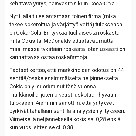
kehittävä yritys, päinvastoin kuin Coca-Cola.
Nyt illalla tulee antamaan toinen firma (mikä
tekee sokeroitua ja värjättyä vettä) tuloksensa
eli Coka-Cola. En tykkää tuollaisesta roskasta
mitä Cokis tai McDonalds edustavat, mutta
maailmassa tykätään roskasta joten useasti on
kannattavaa ostaa roskafirmoja.
Factset kertoo, että markkinoiden odotus on 44
senttiä/osake ensimmäiseltä neljännekseltä.
Cokis on ylisuoriutunut tänä vuonna
markkinoilla, joten oikeasti uskotaan hyvään
tulokseen. Aiemmin sanottiin, että yritykset
pyrkivät tahallaan sentillä analyysien ylitykseen.
Viimeisellä neljänneksellä kokis sai 0,28 epsiä
kun vuosi sitten se oli 0.38.