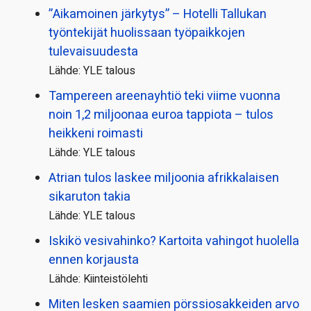
”Aikamoinen järkytys” – Hotelli Tallukan
työntekijät huolissaan työpaikkojen
tulevaisuudesta
Lähde: YLE talous
Tampereen areenayhtiö teki viime vuonna
noin 1,2 miljoonaa euroa tappiota – tulos
heikkeni roimasti
Lähde: YLE talous
Atrian tulos laskee miljoonia afrikkalaisen
sikaruton takia
Lähde: YLE talous
Iskikö vesivahinko? Kartoita vahingot huolella
ennen korjausta
Lähde: Kiinteistölehti
Miten lesken saamien pörssi­osakkeiden arvo