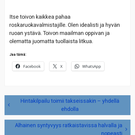
Itse toivon kaikkea pahaa
roskaruokavalmistajille. Olen idealisti ja hyvän
ruoan ystävä. Toivon maailman oppivan ja
olematta juomatta tuollaista litkua.
Jaa tämä:
Facebook
X
WhatsApp
Artikkelien
Hintakilpailu toimii takseissakin – yhdellä
selaus
ehdolla
Alhainen syntyvyys ratkaistavissa halvalla ja
nopeasti