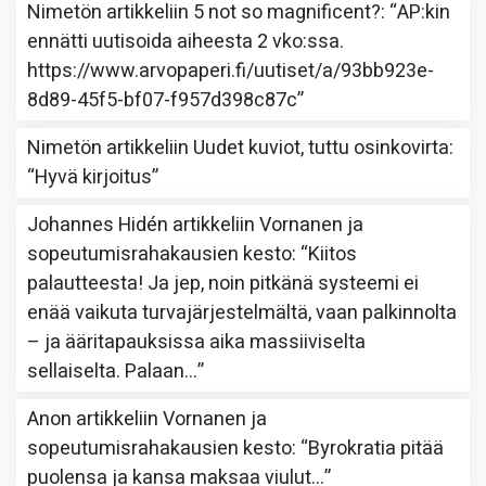
Nimetön
artikkeliin
5 not so magnificent?
: “
AP:kin
ennätti uutisoida aiheesta 2 vko:ssa.
https://www.arvopaperi.fi/uutiset/a/93bb923e-
8d89-45f5-bf07-f957d398c87c
”
Nimetön
artikkeliin
Uudet kuviot, tuttu osinkovirta
:
“
Hyvä kirjoitus
”
Johannes Hidén
artikkeliin
Vornanen ja
sopeutumisrahakausien kesto
: “
Kiitos
palautteesta! Ja jep, noin pitkänä systeemi ei
enää vaikuta turvajärjestelmältä, vaan palkinnolta
– ja ääritapauksissa aika massiiviselta
sellaiselta. Palaan…
”
Anon
artikkeliin
Vornanen ja
sopeutumisrahakausien kesto
: “
Byrokratia pitää
puolensa ja kansa maksaa viulut…
”