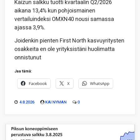
Kaizun salkku tuotti kvartaalin Q2/2026
aikana 13,4% kun pohjoismainen
vertailuindeksi OMXN40 nousi samassa
ajassa 3,9%.
Joidenkin pienten First North kasvuyritysten
osakkeita en ole yrityksistäni huolimatta
onnistunut
Jaa tämä:
Facebook
X
WhatsApp
4.8.2026
KAI NYMAN
0