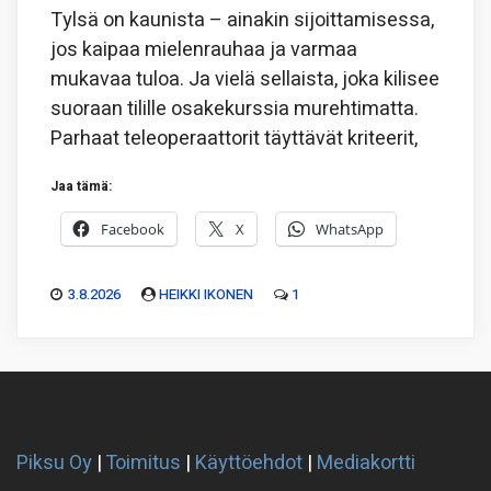
Tylsä on kaunista – ainakin sijoittamisessa,
jos kaipaa mielenrauhaa ja varmaa
mukavaa tuloa. Ja vielä sellaista, joka kilisee
suoraan tilille osakekurssia murehtimatta.
Parhaat teleoperaattorit täyttävät kriteerit,
Jaa tämä:
Facebook
X
WhatsApp
3.8.2026
HEIKKI IKONEN
1
Piksu Oy
|
Toimitus
|
Käyttöehdot
|
Mediakortti