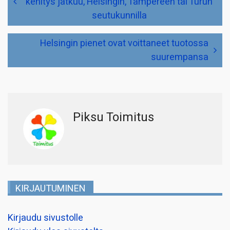
kehitys jatkuu, Helsingin, Tampereen tai Turun
seutukunnilla
Helsingin pienet ovat voittaneet tuotossa
suurempansa
Piksu Toimitus
KIRJAUTUMINEN
Kirjaudu sivustolle