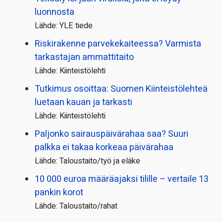
luonnosta
Lähde: YLE tiede
Riskirakenne parvekekaiteessa? Varmista
tarkastajan ammattitaito
Lähde: Kiinteistölehti
Tutkimus osoittaa: Suomen Kiinteistölehteä
luetaan kauan ja tarkasti
Lähde: Kiinteistölehti
Paljonko sairauspäivä­rahaa saa? Suuri
palkka ei takaa korkeaa päivärahaa
Lähde: Taloustaito/työ ja eläke
10 000 euroa määräajaksi tilille – vertaile 13
pankin korot
Lähde: Taloustaito/rahat