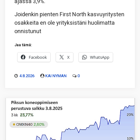
ajassa 3,9%.
Joidenkin pienten First North kasvuyritysten
osakkeita en ole yrityksistäni huolimatta
onnistunut
Jaa tämä:
Facebook
X
WhatsApp
4.8.2026
KAI NYMAN
0