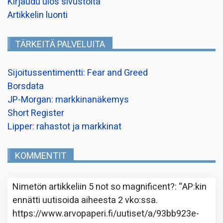
Kirjaudu ulos sivustolta
Artikkelin luonti
TÄRKEITÄ PALVELUITA
Sijoitussentimentti: Fear and Greed
Borsdata
JP-Morgan: markkinanäkemys
Short Register
Lipper: rahastot ja markkinat
KOMMENTIT
Nimetön
artikkeliin
5 not so magnificent?
: “
AP:kin
ennätti uutisoida aiheesta 2 vko:ssa.
https://www.arvopaperi.fi/uutiset/a/93bb923e-