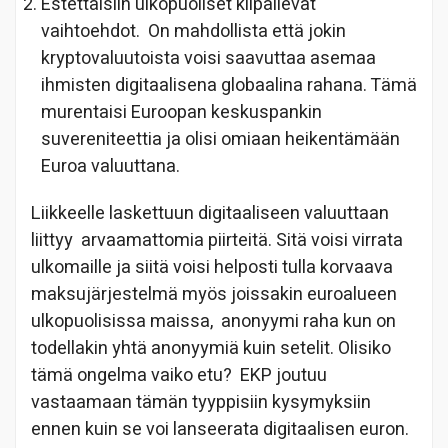
Estettäisiin ulkopuoliset kilpailevat
vaihtoehdot. On mahdollista että jokin
kryptovaluutoista voisi saavuttaa asemaa
ihmisten digitaalisena globaalina rahana. Tämä
murentaisi Euroopan keskuspankin
suvereniteettia ja olisi omiaan heikentämään
Euroa valuuttana.
Liikkeelle laskettuun digitaaliseen valuuttaan
liittyy arvaamattomia piirteitä. Sitä voisi virrata
ulkomaille ja siitä voisi helposti tulla korvaava
maksujärjestelmä myös joissakin euroalueen
ulkopuolisissa maissa, anonyymi raha kun on
todellakin yhtä anonyymiä kuin setelit. Olisiko
tämä ongelma vaiko etu? EKP joutuu
vastaamaan tämän tyyppisiin kysymyksiin
ennen kuin se voi lanseerata digitaalisen euron.