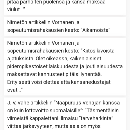
pitää parhaiten puolensa ja kansa maksaa
viulut…
”
Nimetön
artikkeliin
Vornanen ja
sopeutumisrahakausien kesto
: “
Aikamoista
”
Nimetön
artikkeliin
Vornanen ja
sopeutumisrahakausien kesto
: “
Kiitos kivoista
ajatuksista. Olet oikeassa, kaikenlaisiset
pidempikestoiset laiskuudesta ja joutilaisuudesta
maksettavat kannusteet pitäisi lyhentää.
Erityisesti voisi olettaa että kansanedustajat
ovat…
”
J. V. Vahe
artikkeliin
”Naapuruus Venäjän kanssa
on kuin lottovoitto suomalaisille”
: “
Täsmentäisin
viimeistä kappalettani. Ilmaisu ”tarveharkinta”
viittaa järkevyyteen, mutta asia on myös