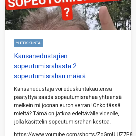
YHTEISKUNTA
Kansanedustajien
sopeutumisrahasta 2:
sopeutumisrahan määrä
Kansanedustaja voi eduskuntakautensa
päätyttyä saada sopeutumisrahaa yhteensä
melkein miljoonan euron verran! Onko tässä
mieltä? Tämä on jatkoa edeltävälle videolle,
jolla käsittelin sopeutumisrahan kestoa.
https://www.youtube.com/shorts/ZqGmUiUZ7P8