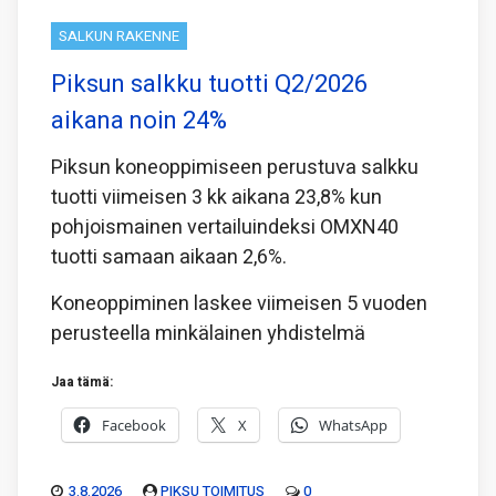
SALKUN RAKENNE
Piksun salkku tuotti Q2/2026
aikana noin 24%
Piksun koneoppimiseen perustuva salkku
tuotti viimeisen 3 kk aikana 23,8% kun
pohjoismainen vertailuindeksi OMXN40
tuotti samaan aikaan 2,6%.
Koneoppiminen laskee viimeisen 5 vuoden
perusteella minkälainen yhdistelmä
Jaa tämä:
Facebook
X
WhatsApp
3.8.2026
PIKSU TOIMITUS
0