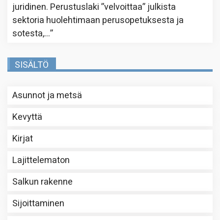
juridinen. Perustuslaki ”velvoittaa” julkista
sektoria huolehtimaan perusopetuksesta ja
sotesta,…
”
SISÄLTÖ
Asunnot ja metsä
Kevyttä
Kirjat
Lajittelematon
Salkun rakenne
Sijoittaminen