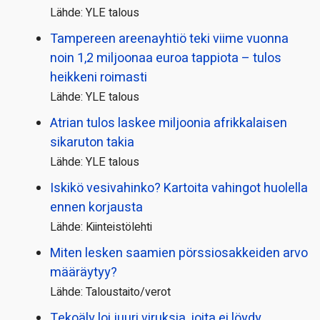
Lähde: YLE talous
Tampereen areenayhtiö teki viime vuonna
noin 1,2 miljoonaa euroa tappiota – tulos
heikkeni roimasti
Lähde: YLE talous
Atrian tulos laskee miljoonia afrikkalaisen
sikaruton takia
Lähde: YLE talous
Iskikö vesivahinko? Kartoita vahingot huolella
ennen korjausta
Lähde: Kiinteistölehti
Miten lesken saamien pörssi­osakkeiden arvo
määräytyy?
Lähde: Taloustaito/verot
Tekoäly loi juuri viruksia, joita ei löydy