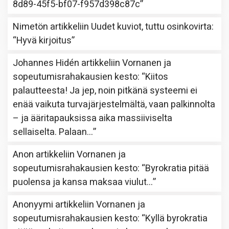
8d89-45f5-bf07-f957d398c87c
”
Nimetön
artikkeliin
Uudet kuviot, tuttu osinkovirta
:
“
Hyvä kirjoitus
”
Johannes Hidén
artikkeliin
Vornanen ja
sopeutumisrahakausien kesto
: “
Kiitos
palautteesta! Ja jep, noin pitkänä systeemi ei
enää vaikuta turvajärjestelmältä, vaan palkinnolta
– ja ääritapauksissa aika massiiviselta
sellaiselta. Palaan…
”
Anon
artikkeliin
Vornanen ja
sopeutumisrahakausien kesto
: “
Byrokratia pitää
puolensa ja kansa maksaa viulut…
”
Anonyymi
artikkeliin
Vornanen ja
sopeutumisrahakausien kesto
: “
Kyllä byrokratia