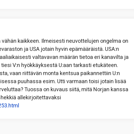
lla vähän kaikkeen. Ilmeisesti neuvottelujen ongelma on
asevaraston ja USA jotain hyvin epämääräistä. USA:n
aaliaikaisesti valtavavan määrän tietoa eri kanavilta ja
A tiesi V:n hyökkäyksestä U:aan tarkasti etukäteen.
asta, vaan riittävän monta kentsua paikannettiin U:n
isessa puuhassa esim. Utti varmaan toisi jotain lisää
arveluttaa? Tuossa on kuvaus siitä, mitä Norjan kanssa
hekkiä allekirjoitettavaksi
253.html