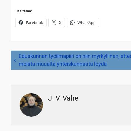
Jaa tämä:
Facebook
X
WhatsApp
Artikkelien
Eduskunnan työilmapiiri on niin myrkyllinen, ettei
selaus
moista muualta yhteiskunnasta löydä
J. V. Vahe