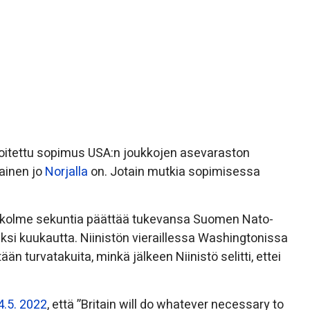
kirjoitettu sopimus USA:n joukkojen asevaraston
lainen jo
Norjalla
on. Jotain mutkia sopimisessa
ni kolme sekuntia päättää tukevansa Suomen Nato-
kaksi kuukautta. Niinistön vieraillessa Washingtonissa
n turvatakuita, minkä jälkeen Niinistö selitti, ettei
4.5. 2022
, että ”Britain will do whatever necessary to