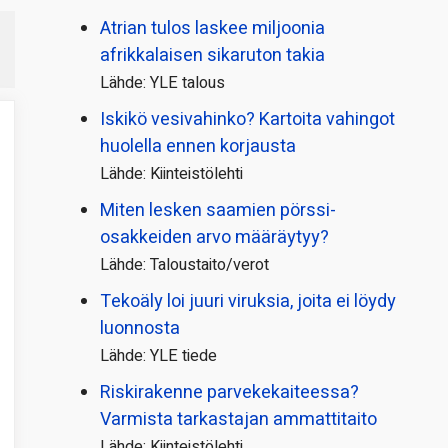
Atrian tulos laskee miljoonia
afrikkalaisen sikaruton takia
Lähde: YLE talous
Iskikö vesivahinko? Kartoita vahingot
huolella ennen korjausta
Lähde: Kiinteistölehti
Miten lesken saamien pörssi­
osakkeiden arvo määräytyy?
Lähde: Taloustaito/verot
Tekoäly loi juuri viruksia, joita ei löydy
luonnosta
Lähde: YLE tiede
Riskirakenne parvekekaiteessa?
Varmista tarkastajan ammattitaito
Lähde: Kiinteistölehti