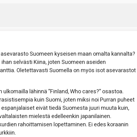
aa asevarasto Suomeen kyseisen maan omalta kannalta?
 ihan selvästi Kiina, joten Suomeen aseiden
evanttia. Oletettavasti Suomella on myös isot asevarastot
komailla lähinnä ”Finland, Who cares?” osastoa.
asistisempia kuin Suomi, joten miksi noi Purran puheet
espanjalaiset eivät tiedä Suomesta juuri muuta kuin,
valtalaisten mielestä edelleenkin japanilainen.
 kurdien rahoittamisen lopettaminen. Ei edes koraanin
rkkiin.