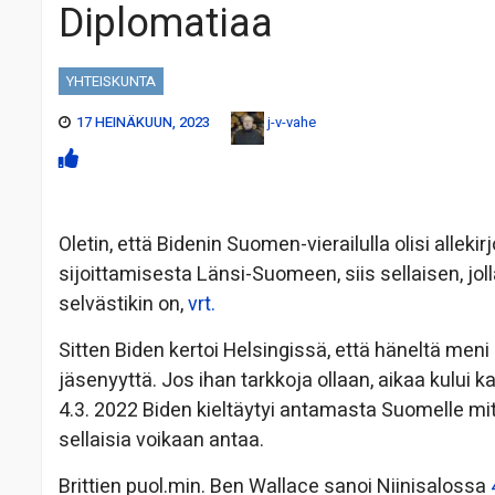
Diplomatiaa
YHTEISKUNTA
17 HEINÄKUUN, 2023
j-v-vahe
Oletin, että Bidenin Suomen-vierailulla olisi alle
sijoittamisesta Länsi-Suomeen, siis sellaisen, jol
selvästikin on,
vrt.
Sitten Biden kertoi Helsingissä, että häneltä me
jäsenyyttä. Jos ihan tarkkoja ollaan, aikaa kului 
4.3. 2022 Biden kieltäytyi antamasta Suomelle mitää
sellaisia voikaan antaa.
Brittien puol.min. Ben Wallace sanoi Niinisalossa