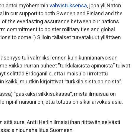
hnson antoi myöhemmin
vahvistuksensa
, jopa yli Naton
l in our support to both Sweden and Finland and the
l of the everlasting assurance between our nations.
erm commitment to bolster military ties and global
ions to come.”) Silloin tällaiset turvatakuut yllättäen
senyys tuli valmiiksi ennen kuin kunnianarvoisan
 Riikka Purran puheet ”turkkilaisista apinoista” tulivat
t selittää Erdoğanille, että ilmaisu oli irrotettu
kaikki muutkin kirjoittivat ”turkkilaisista apinoista”.
assa) ”paskaksi silkkisukassa”, mistä ilmaisua on
mpi-ilmaisuni on, että totuus on siksi arvokas asia,
itä sure. Antti Herlin ilmaisi ihan riittävän selvästi
ssa: sinipunahallitus Suomeen.