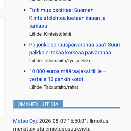
Tutkimus osoittaa: Suomen
Kiinteistölehteä luetaan kauan ja
tarkasti
Lähde: Kiinteistölehti
Paljonko sairauspäivä­rahaa saa? Suuri
palkka ei takaa korkeaa päivärahaa
Lähde: Taloustaito/työ ja eläke
10 000 euroa määräajaksi tilille –
vertaile 13 pankin korot
Lähde: Taloustaito/rahat
OMXHEX UUTISIA
Metso Oyj
: 2026-08-07 15:50:01: Ilmoitus
merkittävistä omistusosuuksista