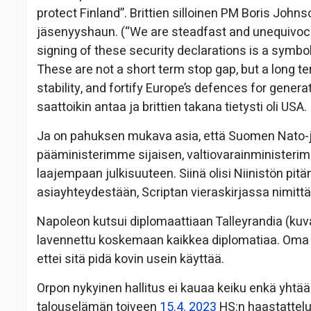
protect Finland”. Brittien silloinen PM Boris Jo
jäsenyyshaun. (“We are steadfast and unequivoca
signing of these security declarations is a symbo
These are not a short term stop gap, but a long t
stability, and fortify Europe’s defences for generat
saattoikin antaa ja brittien takana tietysti oli USA.
Ja on pahuksen mukava asia, että Suomen Nato-jä
pääministerimme sijaisen, valtiovarainministerimme
laajempaan julkisuuteen. Siinä olisi Niinistön pitäny
asiayhteydestään, Scriptan vieraskirjassa nimittäin 
Napoleon kutsui diplomaattiaan Talleyrandia (kuv
lavennettu koskemaan kaikkea diplomatiaa. Oma le
ettei sitä pidä kovin usein käyttää.
Orpon nykyinen hallitus ei kauaa keiku enkä yhtään s
talouselämän toiveen
15.4. 2023
HS:n haastattelu