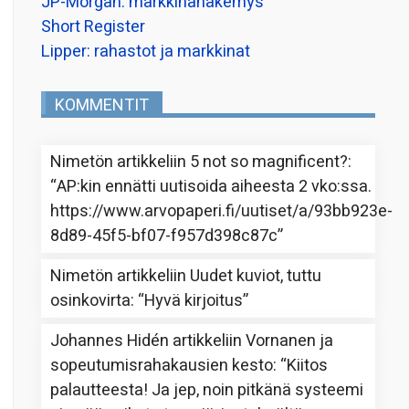
JP-Morgan: markkinanäkemys
Short Register
Lipper: rahastot ja markkinat
KOMMENTIT
Nimetön
artikkeliin
5 not so magnificent?
:
“
AP:kin ennätti uutisoida aiheesta 2 vko:ssa.
https://www.arvopaperi.fi/uutiset/a/93bb923e-
8d89-45f5-bf07-f957d398c87c
”
Nimetön
artikkeliin
Uudet kuviot, tuttu
osinkovirta
: “
Hyvä kirjoitus
”
Johannes Hidén
artikkeliin
Vornanen ja
sopeutumisrahakausien kesto
: “
Kiitos
palautteesta! Ja jep, noin pitkänä systeemi