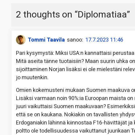
2 thoughts on “
Diplomatiaa
”
Tommi Taavila
sanoo:
17.7.2023 11:46
Pari kysymystä: Miksi USA:n kannattaisi perust
Mitä aseita tänne tuotaisiin? Maan suurin uhka on
sijoittaminen Norjan lisäksi ei ole mielestäni rel
jo muutenkin.
Omien kokemusteni mukaan Suomen maakuva on ul
Lisäksi varmaan noin 90%:ia Euroopan maista on r
juuri vaikuttaisi Suomen maakuvaan? Esimerkiksi 
että se on kaukana. Nokiakin on tavallisten yhdys
Erdoganiakin lähinnä kiinnostaa F16-hävittäjät ja
poltto ole todellisuudessa vaikuttanut juurikaan Tu