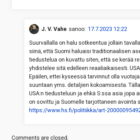
J. V. Vahe
sanoo:
17.7.2023 12:22
Suurvallalla on halu sotkeentua jollain tava
siinä, että Suomi haluaisi traditionaalisen 
tiedustelua on kuvattu siten, että se kerää re
yhdistelee sitä edelleen reaaliaikaisesti. US
Epäilen, ettei kyseessä tarvinnut olla vuotaj
suuntaan yms. detaljien kokoamisesta. Tälla
USA:n tiedusteluun ja ehkä S:ssa asia jopa 
on sovittu ja Suomelle tarjottaneen avointa s
https://www.hs.fi/politiikka/art-2000009549
Comments are closed.