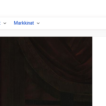
t
Markkinat