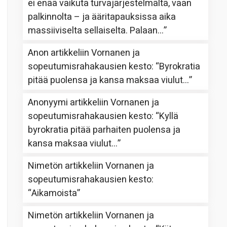
ei enää vaikuta turvajärjestelmältä, vaan
palkinnolta – ja ääritapauksissa aika
massiiviselta sellaiselta. Palaan…
”
Anon
artikkeliin
Vornanen ja
sopeutumisrahakausien kesto
: “
Byrokratia
pitää puolensa ja kansa maksaa viulut…
”
Anonyymi
artikkeliin
Vornanen ja
sopeutumisrahakausien kesto
: “
Kyllä
byrokratia pitää parhaiten puolensa ja
kansa maksaa viulut…
”
Nimetön
artikkeliin
Vornanen ja
sopeutumisrahakausien kesto
:
“
Aikamoista
”
Nimetön
artikkeliin
Vornanen ja