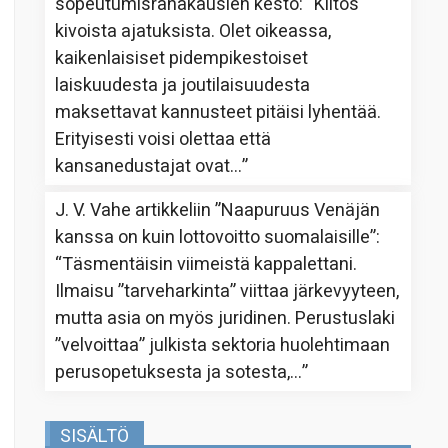
sopeutumisrahakausien kesto
: “
Kiitos
kivoista ajatuksista. Olet oikeassa,
kaikenlaisiset pidempikestoiset
laiskuudesta ja joutilaisuudesta
maksettavat kannusteet pitäisi lyhentää.
Erityisesti voisi olettaa että
kansanedustajat ovat…
”
J. V. Vahe
artikkeliin
”Naapuruus Venäjän
kanssa on kuin lottovoitto suomalaisille”
:
“
Täsmentäisin viimeistä kappalettani.
Ilmaisu ”tarveharkinta” viittaa järkevyyteen,
mutta asia on myös juridinen. Perustuslaki
”velvoittaa” julkista sektoria huolehtimaan
perusopetuksesta ja sotesta,…
”
SISÄLTÖ