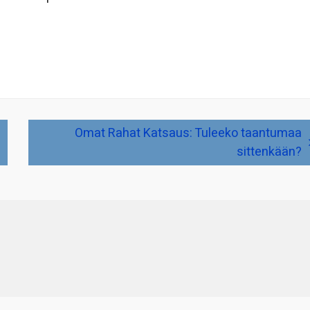
Omat Rahat Katsaus: Tuleeko taantumaa
sittenkään?