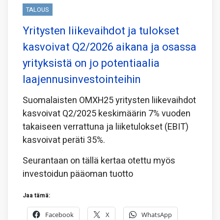
TALOUS
Yritysten liikevaihdot ja tulokset
kasvoivat Q2/2026 aikana ja osassa
yrityksistä on jo potentiaalia
laajennusinvestointeihin
Suomalaisten OMXH25 yritysten liikevaihdot
kasvoivat Q2/2025 keskimäärin 7% vuoden
takaiseen verrattuna ja liiketulokset (EBIT)
kasvoivat peräti 35%.
Seurantaan on tällä kertaa otettu myös
investoidun pääoman tuotto
Jaa tämä:
Facebook
X
WhatsApp