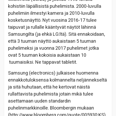
kohistiin läpällisistä puhelimista. 2000-luvulla
puhelimiin ilmestyi kamera ja 2010-luvulla
kosketusnäyttö. Nyt vuosina 2016-17 tulee
taipuvat ja rullalle kääntyvät näytöt lähinnä
Samsungilta (ja ehkä LG:ltä). Sitä ennakoidaan,
että 3 tuuman näyttö aukaistaan 5 tuuman
puhelimeksi ja vuonna 2017 puhelimet jotka
ovat 5 tuuman kokoisia aukaistaan 10
tuumaisiksi. Ne tappavat tabletit.
Samsung (electronics) julkaisee huomenna
ennakkotuloksensa kolmannelta neljännekseltä
ja sitä huhutaan, että he kertovat näistä
rullattavista puhelimista jotain mikä tulee
asettamaan uuden standardin
puhelinmarkkinoille. Bloombergin mukaan
(http://www.bloomberg.com/quote/005930:KS)