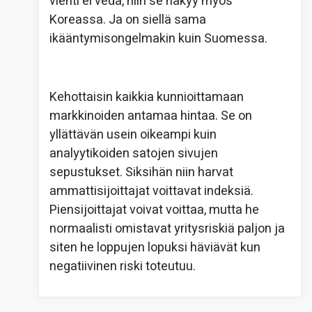
vienti ei vedä, niin se näkyy myös
Koreassa. Ja on siellä sama
ikääntymisongelmakin kuin Suomessa.
Kehottaisin kaikkia kunnioittamaan
markkinoiden antamaa hintaa. Se on
yllättävän usein oikeampi kuin
analyytikoiden satojen sivujen
sepustukset. Siksihän niin harvat
ammattisijoittajat voittavat indeksiä.
Piensijoittajat voivat voittaa, mutta he
normaalisti omistavat yritysriskiä paljon ja
siten he loppujen lopuksi häviävät kun
negatiivinen riski toteutuu.