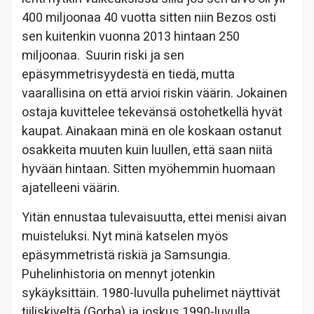
400 miljoonaa 40 vuotta sitten niin Bezos osti
sen kuitenkin vuonna 2013 hintaan 250
miljoonaa. Suurin riski ja sen
epäsymmetrisyydestä en tiedä, mutta
vaarallisina on että arvioi riskin väärin. Jokainen
ostaja kuvittelee tekevänsä ostohetkellä hyvät
kaupat. Ainakaan minä en ole koskaan ostanut
osakkeita muuten kuin luullen, että saan niitä
hyvään hintaan. Sitten myöhemmin huomaan
ajatelleeni väärin.
Yitän ennustaa tulevaisuutta, ettei menisi aivan
muisteluksi. Nyt minä katselen myös
epäsymmetristä riskiä ja Samsungia.
Puhelinhistoria on mennyt jotenkin
sykäyksittäin. 1980-luvulla puhelimet näyttivät
tiiliskiveltä (Gorba) ja joskus 1990-luvulla