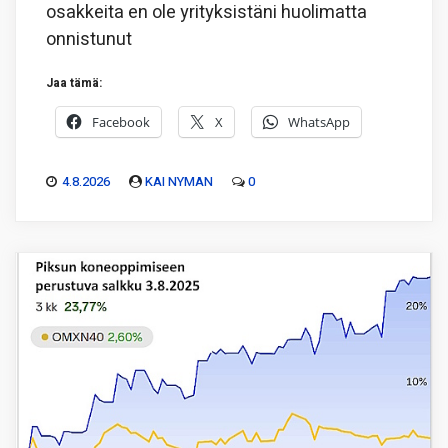
osakkeita en ole yrityksistäni huolimatta
onnistunut
Jaa tämä:
Facebook
X
WhatsApp
4.8.2026
KAI NYMAN
0