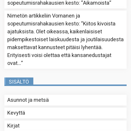
sopeutumisrahakausien kesto
: “
Aikamoista
”
Nimetön
artikkeliin
Vornanen ja
sopeutumisrahakausien kesto
: “
Kiitos kivoista
ajatuksista. Olet oikeassa, kaikenlaisiset
pidempikestoiset laiskuudesta ja joutilaisuudesta
maksettavat kannusteet pitäisi lyhentää.
Erityisesti voisi olettaa että kansanedustajat
ovat…
”
SISÄLTÖ
Asunnot ja metsä
Kevyttä
Kirjat