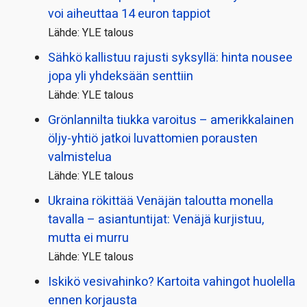
voi aiheuttaa 14 euron tappiot
Lähde: YLE talous
Sähkö kallistuu rajusti syksyllä: hinta nousee
jopa yli yhdeksään senttiin
Lähde: YLE talous
Grönlannilta tiukka varoitus – amerikkalainen
öljy-yhtiö jatkoi luvattomien porausten
valmistelua
Lähde: YLE talous
Ukraina rökittää Venäjän taloutta monella
tavalla – asiantuntijat: Venäjä kurjistuu,
mutta ei murru
Lähde: YLE talous
Iskikö vesivahinko? Kartoita vahingot huolella
ennen korjausta