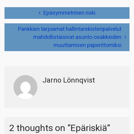
Artikkelien
Epäsymmetrinen riski
selaus
Pankkien tarjoamat hallintarekisteripalvelut
mahdollistaisivat asunto-osakkeiden
muuttamisen paperittomiksi
Jarno Lönnqvist
2 thoughts on “
Epäriskiä
”