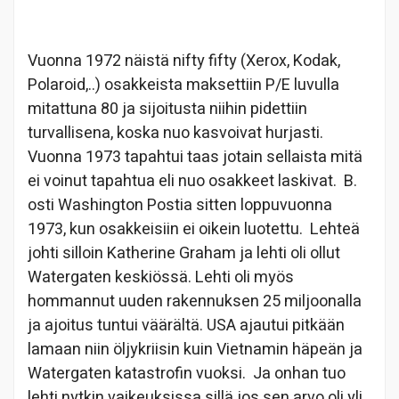
Vuonna 1972 näistä nifty fifty (Xerox, Kodak,
Polaroid,..) osakkeista maksettiin P/E luvulla
mitattuna 80 ja sijoitusta niihin pidettiin
turvallisena, koska nuo kasvoivat hurjasti.
Vuonna 1973 tapahtui taas jotain sellaista mitä
ei voinut tapahtua eli nuo osakkeet laskivat. B.
osti Washington Postia sitten loppuvuonna
1973, kun osakkeisiin ei oikein luotettu. Lehteä
johti silloin Katherine Graham ja lehti oli ollut
Watergaten keskiössä. Lehti oli myös
hommannut uuden rakennuksen 25 miljoonalla
ja ajoitus tuntui väärältä. USA ajautui pitkään
lamaan niin öljykriisin kuin Vietnamin häpeän ja
Watergaten katastrofin vuoksi. Ja onhan tuo
lehti nytkin vaikeuksissa sillä jos sen arvo oli yli