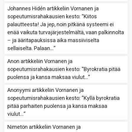
Johannes Hidén
artikkeliin
Vornanen ja
sopeutumisrahakausien kesto
: “
Kiitos
palautteesta! Ja jep, noin pitkänä systeemi ei
enää vaikuta turvajärjestelmältä, vaan palkinnolta
– ja ääritapauksissa aika massiiviselta
sellaiselta. Palaan…
”
Anon
artikkeliin
Vornanen ja
sopeutumisrahakausien kesto
: “
Byrokratia pitää
puolensa ja kansa maksaa viulut…
”
Anonyymi
artikkeliin
Vornanen ja
sopeutumisrahakausien kesto
: “
Kyllä byrokratia
pitää parhaiten puolensa ja kansa maksaa
viulut…
”
Nimetön
artikkeliin
Vornanen ja