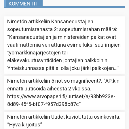
KOMMENTIT
Nimetön
artikkeliin
Kansanedustajien
sopeutumisrahasta 2: sopeutumisrahan määrä
:
“
Kansanedustajien ja ministereiden palkat ovat
vaatimattomia verrattuna esimerkiksi suurimpien
työmarkkinajärjestöjen tai
eläkevakuutusyhtiöiden johtajien palkkoihin.
Yhteiskunnassa pitäisi olla joku järki palkkojen…
”
Nimetön
artikkeliin
5 not so magnificent?
: “
AP:kin
ennätti uutisoida aiheesta 2 vko:ssa.
https://www.arvopaperi.fi/uutiset/a/93bb923e-
8d89-45f5-bf07-f957d398c87c
”
Nimetön
artikkeliin
Uudet kuviot, tuttu osinkovirta
:
“
Hyvä kirjoitus
”