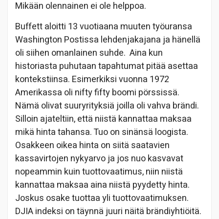
Mikään olennainen ei ole helppoa.
Buffett aloitti 13 vuotiaana muuten työuransa
Washington Postissa lehdenjakajana ja hänellä
oli siihen omanlainen suhde. Aina kun
historiasta puhutaan tapahtumat pitää asettaa
kontekstiinsa. Esimerkiksi vuonna 1972
Amerikassa oli nifty fifty boomi pörssissä.
Nämä olivat suuryrityksiä joilla oli vahva brändi.
Silloin ajateltiin, että niistä kannattaa maksaa
mikä hinta tahansa. Tuo on sinänsä loogista.
Osakkeen oikea hinta on siitä saatavien
kassavirtojen nykyarvo ja jos nuo kasvavat
nopeammin kuin tuottovaatimus, niin niistä
kannattaa maksaa aina niistä pyydetty hinta.
Joskus osake tuottaa yli tuottovaatimuksen.
DJIA indeksi on täynnä juuri näitä brändiyhtiöitä.