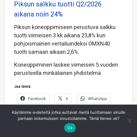
Piksun salkku tuotti Q2/2026
aikana noin 24%
Piksun koneoppimiseen perustuva salkku
tuotti viimeisen 3 kk aikana 23,8% kun
pohjoismainen vertailuindeksi OMXN40
tuotti samaan aikaan 2,6%.
Koneoppiminen laskee viimeisen 5 vuoden
perusteella minkälainen yhdistelmä
Jaa tämä:
Facebook
X
WhatsApp
Käytämme evästeitä jotka auttavat meitä tuottamaan sinulle
3.8.2026
PIKSU TOIMITUS
0
parhaan kokemuksen sivustollamme. Tämä lienee ok?
Ok