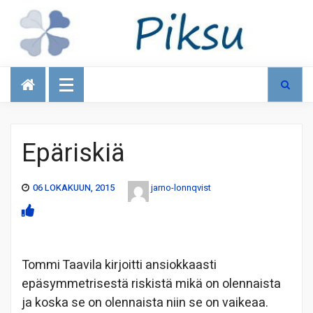
Talous
Epäriskiä
06 LOKAKUUN, 2015
jarno-lonnqvist
Tommi Taavila kirjoitti ansiokkaasti
epäsymmetrisestä riskistä mikä on olennaista
ja koska se on olennaista niin se on vaikeaa.